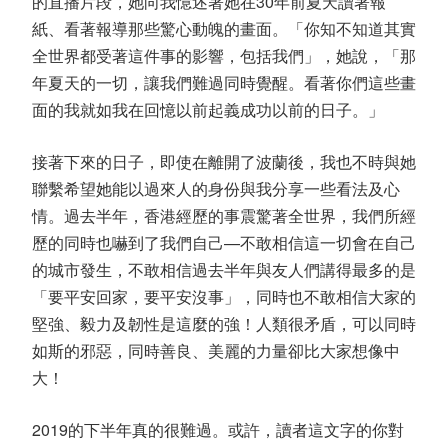
的直播片段，她向我憶述著她在30年前夏天讀著報
紙、看著報導那些驚心動魄的畫面。「你知不知道其實
全世界都受著這件事的影響，包括我們」，她說，「那
年夏天的一切，讓我們難過同時覺醒。看著你們這些畫
面的我就如我在回憶以前起義成功以前的日子。」
接著下來的日子，即使在離開了波蘭後，我也不時與她
聯繫希望她能以過來人的身份與我分享一些看法及心
情。過去半年，香港經歷的事震驚著全世界，我們所經
歷的同時也嚇到了我們自己—不敢相信這一切會在自己
的城市發生，不敢相信過去半年與友人們講得最多的是
「要平安回家，要平安沒事」，同時也不敢相信大家的
堅強、毅力及韌性是這麼的強！人類很矛盾，可以同時
如斯的邪惡，同時善良、美麗的力量卻比大家想像中
大！
2019的下半年真的很難過。或許，讀者這文字的你對