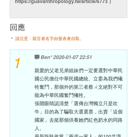
https://guavanthropology.tw/article/6773 ）
回應
＊ 請注意：留言者名字由發表者自取。
1
Ben*
2020-01-07 22:51
親愛的父老兄弟姐妹們一定要選對中華民
國公民擔任中華民國總統、立委為我們犧
牲奮鬥，那個外的第三者蔡ㄨ文絕對不可
能為中華民國奮鬥犧牲。
張開眼睛認清楚「選傳台灣獨立只是吹
牛」目的為了騙取大選選票，出賣「這個
國家」去挺那個供養她們紅色奶水的同路
人。
最新版執政黨「兩岸一家人」的100共識