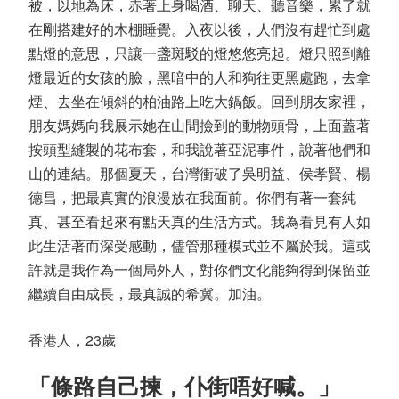
被，以地為床，赤著上身喝酒、聊天、聽音樂，累了就
在剛搭建好的木棚睡覺。入夜以後，人們沒有趕忙到處
點燈的意思，只讓一盞斑駁的燈悠悠亮起。燈只照到離
燈最近的女孩的臉，黑暗中的人和狗往更黑處跑，去拿
煙、去坐在傾斜的柏油路上吃大鍋飯。回到朋友家裡，
朋友媽媽向我展示她在山間撿到的動物頭骨，上面蓋著
按頭型縫製的花布套，和我說著亞泥事件，說著他們和
山的連結。那個夏天，台灣衝破了吳明益、侯孝賢、楊
德昌，把最真實的浪漫放在我面前。你們有著一套純
真、甚至看起來有點天真的生活方式。我為看見有人如
此生活著而深受感動，儘管那種模式並不屬於我。這或
許就是我作為一個局外人，對你們文化能夠得到保留並
繼續自由成長，最真誠的希冀。加油。
香港人，23歲
「條路自己揀，仆街唔好喊。」