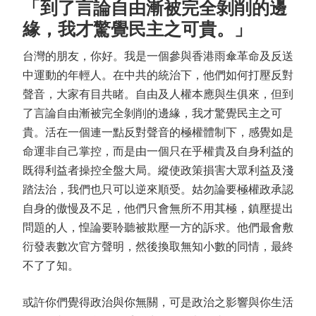
「到了言論自由漸被完全剝削的邊
緣，我才驚覺民主之可貴。」
台灣的朋友，你好。我是一個參與香港雨傘革命及反送
中運動的年輕人。在中共的統治下，他們如何打壓反對
聲音，大家有目共睹。自由及人權本應與生俱來，但到
了言論自由漸被完全剝削的邊緣，我才驚覺民主之可
貴。活在一個連一點反對聲音的極權體制下，感覺如是
命運非自己掌控，而是由一個只在乎權貴及自身利益的
既得利益者操控全盤大局。縱使政策損害大眾利益及淺
踏法治，我們也只可以逆來順受。姑勿論要極權政承認
自身的傲慢及不足，他們只會無所不用其極，鎮壓提出
問題的人，惶論要聆聽被欺壓一方的訴求。他們最會敷
衍發表數次官方聲明，然後換取無知小數的同情，最終
不了了知。
或許你們覺得政治與你無關，可是政治之影響與你生活