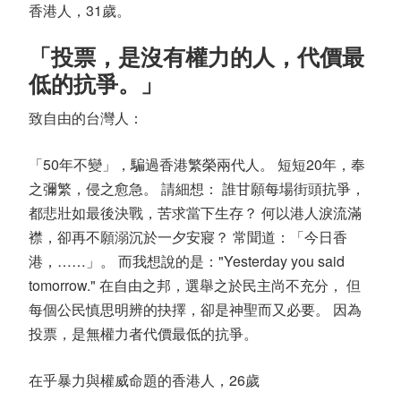
香港人，31歲。
「投票，是沒有權力的人，代價最
低的抗爭。」
致自由的台灣人：
「50年不變」，騙過香港繁榮兩代人。 短短20年，奉
之彌繁，侵之愈急。 請細想： 誰甘願每場街頭抗爭，
都悲壯如最後決戰，苦求當下生存？ 何以港人淚流滿
襟，卻再不願溺沉於一夕安寢？ 常聞道：「今日香
港，……」。 而我想說的是："Yesterday you said
tomorrow." 在自由之邦，選舉之於民主尚不充分， 但
每個公民慎思明辨的抉擇，卻是神聖而又必要。 因為
投票，是無權力者代價最低的抗爭。
在乎暴力與權威命題的香港人，26歲