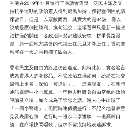
香港在2019年11月進行了區議會選舉，泛民主派及支
持抗爭運動的政治素人得到選民加持，獲得壓倒性的議
席數目。但是，以票數而言，其實大約是64波，難以
說成是壓倒性勝利。換句話說，這場選舉只是新一輪政
治抗衡的開始，各政治陣營都難以安枕，抗爭長路漫
漫。新一屆地方議會的代議士在元旦才剛上任，香港警
察就在一天之內拘捕了四百人。
香港民主及自由的路途仍然遙遠。此時此刻，實名發言
成為香港人的奢侈品。不管政治立場如何，紛紛在社交
媒體上更名，深怕「被抓到」、「連累親友」，在即時
通訊媒體中小心翼翼。一些過去呼吸著自由空氣的政治
評論及立場，如今成為了禁忌之話。港人心中出現了
「一個小警總」，但同時連儂牆盛行，不記名地發表意
見及表露心跡；遊行時一邊以口罩遮臉，一邊高叫口
號；在商場快閃唱歌，但求不留痕跡地表達訴求。