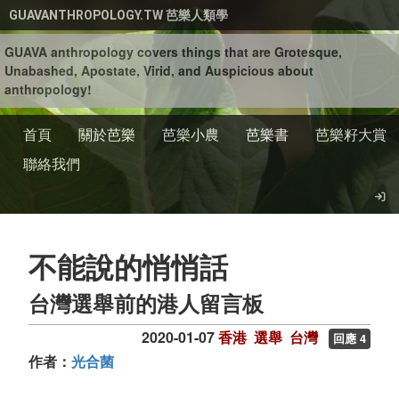
移至主內容
GUAVANTHROPOLOGY.TW 芭樂人類學
GUAVA anthropology covers things that are Grotesque,
Unabashed, Apostate, Virid, and Auspicious about
anthropology!
首頁
關於芭樂
芭樂小農
芭樂書
芭樂籽大賞
聯絡我們
不能說的悄悄話
台灣選舉前的港人留言板
2020-01-07
香港
選舉
台灣
回應 4
作者：
光合菌