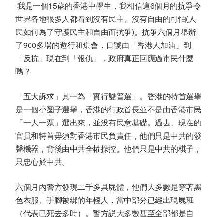
我是一個15歲的香港中學生，我相信這6個月的抗爭令
世界各地很多人都看到沒有民主、沒有自由的可怕(人
民如何為了守護民主和自由而抗爭)。抗爭六個月舉辦
了900多場的遊行和集會，口號由「香港人加油」到
「反抗」現在到「報仇」，政府真正回應過市民什麼
嗎？
「五大訴求」其一為「實行雙普選」。香港的特首選舉
是一個小圈子選舉，香港的行政首長並不是由香港市民
「一人一票」選出來，並没有民意基礎。過去、現在的
官員和特首毋須對香港市民負責任，他們只是中共的發
聲機器，背後由中共全權操控。他們只是中共的棋子，
只忠心於中共。
六個月內警方發現二千多具屍體，他們大多數是穿著黑
色衣服、手腳被綁的年輕人，當中部分已經出現屍班
（代表已死去多時）。警方説大多數甚至全部都是自