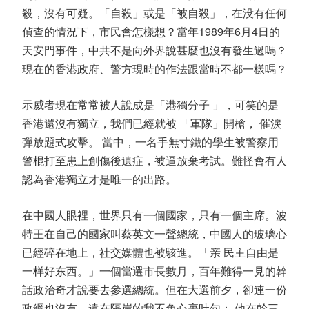
殺，沒有可疑。「自殺」或是「被自殺」，在没有任何
偵查的情況下，市民會怎樣想？當年1989年6月4日的
天安門事件，中共不是向外界說甚麼也沒有發生過嗎？
現在的香港政府、警方現時的作法跟當時不都一樣嗎？
示威者現在常常被人說成是「港獨分子 」，可笑的是
香港還沒有獨立，我們已經就被 「軍隊」開槍， 催淚
彈放題式攻擊。 當中，一名手無寸鐵的學生被警察用
警棍打至患上創傷後遺症，被逼放棄考試。難怪會有人
認為香港獨立才是唯一的出路。
在中國人眼裡，世界只有一個國家，只有一個主席。波
特王在自己的國家叫蔡英文一聲總統，中國人的玻璃心
已經碎在地上，社交媒體也被駭進。「亲 民主自由是
一样好东西。」一個當選市長數月，百年難得一見的幹
話政治奇才說要去參選總統。但在大選前夕，卻連一份
政綱也沒有，遠在隔岸的我不免心裹吐句： 他在幹三