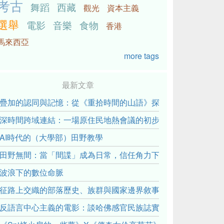
考古
舞蹈
西藏
觀光
資本主義
選舉
電影
音樂
食物
香港
馬來西亞
more tags
最新文章
疊加的認同與記憶：從《重拾時間的山語》探討「我們的」立場性(posit
深時間跨域連結：一場原住民地熱會議的初步觀察
AI時代的（大學部）田野教學
田野無間：當「間諜」成為日常，信任角力下的情感伏流
波浪下的數位命脈
征路上交織的部落歷史、族群與國家邊界敘事： 《路有多長》
反語言中心主義的電影：談哈佛感官民族誌實驗室