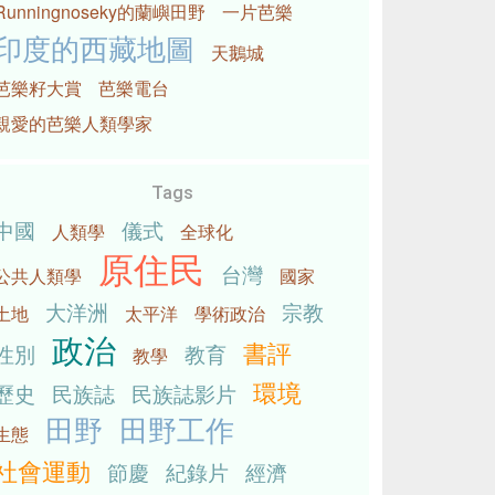
Runningnoseky的蘭嶼田野
一片芭樂
印度的西藏地圖
天鵝城
芭樂籽大賞
芭樂電台
親愛的芭樂人類學家
Tags
中國
儀式
人類學
全球化
原住民
台灣
公共人類學
國家
大洋洲
宗教
土地
太平洋
學術政治
政治
書評
性別
教育
教學
環境
歷史
民族誌
民族誌影片
田野
田野工作
生態
社會運動
節慶
紀錄片
經濟