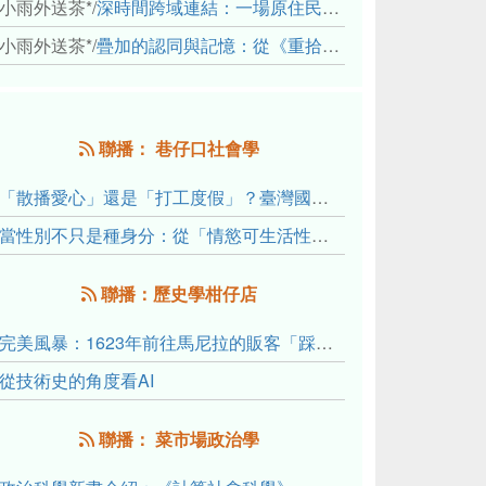
小雨外送茶*
/
深時間跨域連結：一場原住民地熱會議的初步觀察
小雨外送茶*
/
疊加的認同與記憶：從《重拾時間的山語》探討「我們的」立場性(positionality)
聯播： 巷仔口社會學
「散播愛心」還是「打工度假」？臺灣國內與跨國捐卵的利他修辭、金錢動機與身體代價
當性別不只是種身分：從「情慾可生活性」理解跨性別者的身體、慾望與認同探索
聯播：歷史學柑仔店
完美風暴：1623年前往馬尼拉的販客「踩線團」怎麼會困死於澎湖?
從技術史的角度看AI
聯播： 菜市場政治學