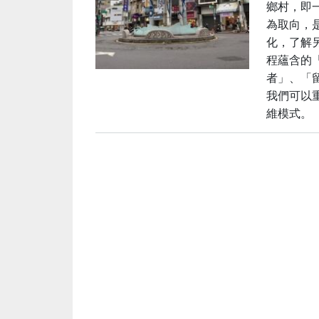
鄉村，即
為取向，
化，了解
程蘊含的
者」、「
我們可以
維模式。