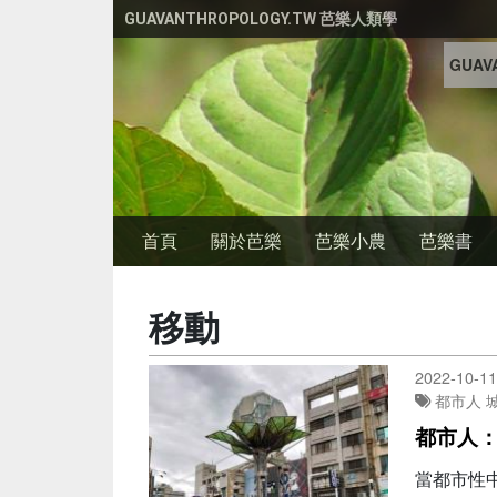
移至主內容
GUAVANTHROPOLOGY.TW 芭樂人類學
GUAVA
首頁
關於芭樂
芭樂小農
芭樂書
移動
2022-10-11
都市人
都市人
當都市性