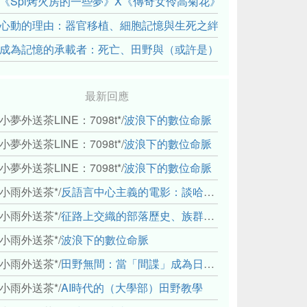
《Spi烤火房的一些夢》X《傳奇女伶高菊花》： 透過紀錄片
心動的理由：器官移植、細胞記憶與生死之絆
成為記憶的承載者：死亡、田野與（或許是）人類學的成年禮
最新回應
小夢外送茶LINE：7098t*
/
波浪下的數位命脈
小夢外送茶LINE：7098t*
/
波浪下的數位命脈
小夢外送茶LINE：7098t*
/
波浪下的數位命脈
小雨外送茶*
/
反語言中心主義的電影：談哈佛感官民族誌實驗室
小雨外送茶*
/
征路上交織的部落歷史、族群與國家邊界敘事： 《路有多長》、《高砂的翅膀》、《檔案／李光輝》
小雨外送茶*
/
波浪下的數位命脈
小雨外送茶*
/
田野無間：當「間諜」成為日常，信任角力下的情感伏流
小雨外送茶*
/
AI時代的（大學部）田野教學