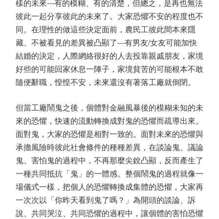
樣的未來---有的模糊、有的清楚，但總之，是再也無法
彼此一起分享彼此的未來了。大家恐懼不安的程度也不
同。在理性的做這些決定面前，農民工彼此間本來隱
藏、不被看見的差異被凸顯了---有男友/女友可能加快
結婚的決定，人際網絡很好的人去投靠親戚朋友，家境
好些的可能回家休息一陣子，家境貧苦的可能根本不敢
隨便辭職，惶惶不安，未來還沒有著落工廠就倒閉。
但當工廠鬧鬼之後，個體對金融風暴後的模糊未知的未
來的恐懼，快速的流動轉換成對鬼的恐懼而疏導出來。
面對鬼，大家的恐懼是相對一致的。面對未來的恐懼與
承擔風險時彼此社會條件的種種差異，在談論鬼、議論
鬼、害怕鬼的過程中，不再那麼尖銳凸顯，反而產生了
一種共同抵抗「鬼」的一體感。整個鬧鬼的過程就像一
場儀式一樣，把個人的恐懼轉換成集體的恐懼，大家再
一次次以「你昨天看到鬼了嗎？」為開頭的談論、訴
說、共同哭泣、共同恐懼的過程中，讓個體的害怕恐懼