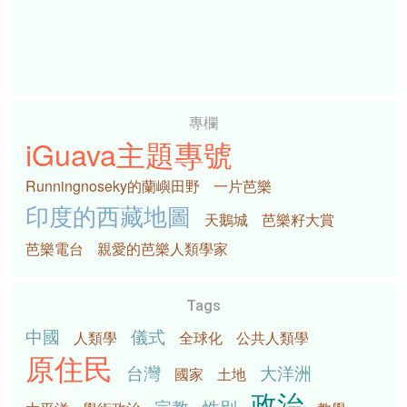
專欄
iGuava主題專號
Runningnoseky的蘭嶼田野
一片芭樂
印度的西藏地圖
天鵝城
芭樂籽大賞
芭樂電台
親愛的芭樂人類學家
Tags
中國
儀式
人類學
全球化
公共人類學
原住民
台灣
大洋洲
國家
土地
政治
宗教
性別