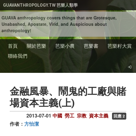
移至主內容
GUAVANTHROPOLOGY.TW 芭樂人類學
GUAVA anthropology covers things that are Grotesque,
Unabashed, Apostate, Virid, and Auspicious about
anthropology!
首頁
關於芭樂
芭樂小農
芭樂書
芭樂籽大賞
聯絡我們
金融風暴、鬧鬼的工廠與賭
場資本主義(上)
2013-07-01
中國
勞工
宗教
資本主義
回應 2
作者：
方怡潔