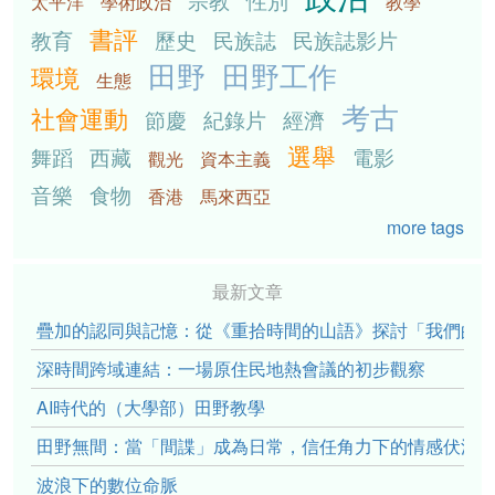
太平洋
學術政治
教學
書評
教育
歷史
民族誌
民族誌影片
田野
田野工作
環境
生態
考古
社會運動
節慶
紀錄片
經濟
選舉
舞蹈
西藏
電影
觀光
資本主義
音樂
食物
香港
馬來西亞
more tags
最新文章
疊加的認同與記憶：從《重拾時間的山語》探討「我們的」立場性(po
深時間跨域連結：一場原住民地熱會議的初步觀察
AI時代的（大學部）田野教學
田野無間：當「間諜」成為日常，信任角力下的情感伏流
波浪下的數位命脈