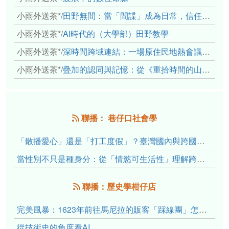
小雨外送茶*
/
田野無間：當「間諜」成為日常，信任角力下的情感伏流
小雨外送茶*
/
AI時代的（大學部）田野教學
小雨外送茶*
/
深時間跨域連結：一場原住民地熱會議的初步觀察
小雨外送茶*
/
疊加的認同與記憶：從《重拾時間的山語》探討「我們的」立場性(positionality)
聯播： 巷仔口社會學
「散播愛心」還是「打工度假」？臺灣國內與跨國捐卵的利他修辭、金錢動機與身體代價
當性別不只是種身分：從「情慾可生活性」理解跨性別者的身體、慾望與認同探索
聯播：歷史學柑仔店
完美風暴：1623年前往馬尼拉的販客「踩線團」怎麼會困死於澎湖?
從技術史的角度看AI