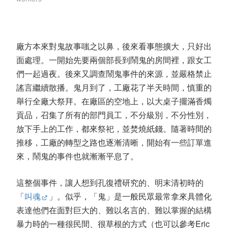
廠方本來對鬼故事嗤之以鼻，後來看事態擴大，只好出
面處理。一開始先要兩個部長到鬧鬼的房間裡，跟女工
們一起過夜。後來又調查鬧鬼事件的來源，並嚴格禁止
謠言繼續散播。鬼月到了，工廠花了半天時間，慎重的
舉行全廠大祭拜。在廠區的空地上，以大桌子擺滿香燭
貢品，召集了所有的部門員工，不分級別，不分性別，
放下手上的工作，都來祭祀，並焚燒紙錢。隨著時間的
推移，工廠的轉型之路也逐漸清晰，開始有一些訂單進
來，鬧鬼的事件也就漸漸平息了。
這整個事件，讓人想到孔復禮研究的、明末清初時的
「
叫魂
」。似乎，「鬼」是一般民眾最常拿來具體化
表達他們在面對巨大的、難以名言的、難以掌握的結構
暴力時的一種很民間、很草根的方式（也可以參考Eric