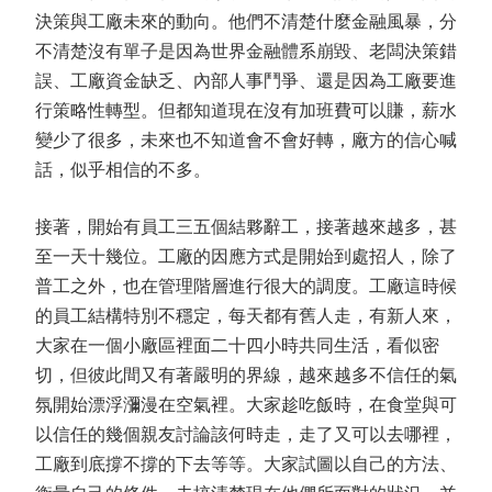
決策與工廠未來的動向。他們不清楚什麼金融風暴，分
不清楚沒有單子是因為世界金融體系崩毀、老闆決策錯
誤、工廠資金缺乏、內部人事鬥爭、還是因為工廠要進
行策略性轉型。但都知道現在沒有加班費可以賺，薪水
變少了很多，未來也不知道會不會好轉，廠方的信心喊
話，似乎相信的不多。
接著，開始有員工三五個結夥辭工，接著越來越多，甚
至一天十幾位。工廠的因應方式是開始到處招人，除了
普工之外，也在管理階層進行很大的調度。工廠這時候
的員工結構特別不穩定，每天都有舊人走，有新人來，
大家在一個小廠區裡面二十四小時共同生活，看似密
切，但彼此間又有著嚴明的界線，越來越多不信任的氣
氛開始漂浮瀰漫在空氣裡。大家趁吃飯時，在食堂與可
以信任的幾個親友討論該何時走，走了又可以去哪裡，
工廠到底撐不撐的下去等等。大家試圖以自己的方法、