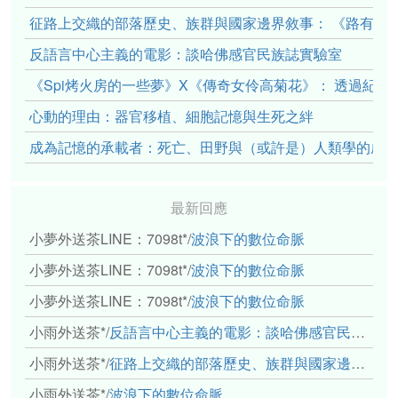
征路上交織的部落歷史、族群與國家邊界敘事： 《路有多
反語言中心主義的電影：談哈佛感官民族誌實驗室
《Spi烤火房的一些夢》X《傳奇女伶高菊花》： 透過紀
心動的理由：器官移植、細胞記憶與生死之絆
成為記憶的承載者：死亡、田野與（或許是）人類學的成
最新回應
小夢外送茶LINE：7098t*
/
波浪下的數位命脈
小夢外送茶LINE：7098t*
/
波浪下的數位命脈
小夢外送茶LINE：7098t*
/
波浪下的數位命脈
小雨外送茶*
/
反語言中心主義的電影：談哈佛感官民族誌實驗室
小雨外送茶*
/
征路上交織的部落歷史、族群與國家邊界敘事： 《路有多長》、《高砂的翅膀》、《檔案／李光輝》
小雨外送茶*
/
波浪下的數位命脈