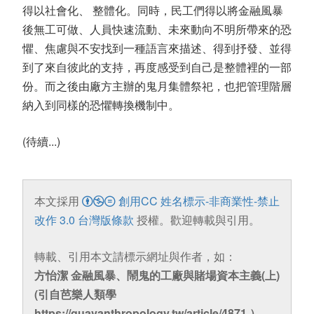
得以社會化、 整體化。同時，民工們得以將金融風暴
後無工可做、人員快速流動、未來動向不明所帶來的恐
懼、焦慮與不安找到一種語言來描述、得到抒發、並得
到了來自彼此的支持，再度感受到自己是整體裡的一部
份。而之後由廠方主辦的鬼月集體祭祀，也把管理階層
納入到同樣的恐懼轉換機制中。
(待續...)
本文採用
創用CC 姓名標示-非商業性-禁止
改作 3.0 台灣版條款
授權。歡迎轉載與引用。
轉載、引用本文請標示網址與作者，如：
方怡潔 金融風暴、鬧鬼的工廠與賭場資本主義(上)
(引自芭樂人類學
https://guavanthropology.tw/article/4871 ）