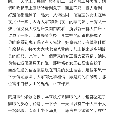
的。一天早上，幾個年輕不到二十歲的普工哭著說，她
們昨晚起床上廁所時看到鬼了，而且不只一個人看到，
好幾個都看到了。隔天，又傳出同一個寢室的女工在半
夜哭成一團，因為大家都聽到夜半的敲門聲，一聲又一
聲，但沒有人敢起床去開門察看，所以就一群人在床上
哭成了一團。此事爆發之後，食堂裡的話題也變成了：
你昨晚看到鬼了嗎？有人先說，好像有耶，有聽到什麼
什麼聲音。接著大家就七嘴八舌的，加上越來越多關於
鬼的細節。此時，有一個新來的女工跟大家宣稱，她以
前曾在這個廠房工作過，那時候有女工在宿舍自殺了，
而她住過的宿舍就是現在鬧鬼的女生宿舍。這個消息一
下子傳遍廠區，大家都更加相信工廠是真的在鬧鬼，那
位當年自殺女工的鬼魂，正在作祟。
鬧鬼事件爆發之後，本來沒打算辭職的人，也都堅定了
辭職的決心，於是，一下子，一天可以有二十人三十人
一起辭職。產線上坐不滿員工，廠房裡空盪盪的，在空