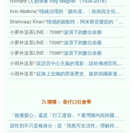
Richard*
/
人類學家 Roy Wagner （1938-2018）
Irvin Watkins*
/
情緒治理的「跛向道」：疾病與文化象徵的轉變舉例
Shehnaaz Khan*
/
情感的能動性：阿米斯音樂節的「對話觀察」
小夢外送茶LINE：7098t*
/
波浪下的數位命脈
小夢外送茶LINE：7098t*
/
波浪下的數位命脈
小夢外送茶LINE：7098t*
/
波浪下的數位命脈
小雨外送茶*
/
反語言中心主義的電影：談哈佛感官民族誌實驗室
小雨外送茶*
/
征路上交織的部落歷史、族群與國家邊界敘事： 《路有多長》、《高砂的翅膀》、《檔案／李光輝》
聯播： 巷仔口社會學
「散播愛心」還是「打工度假」？臺灣國內與跨國捐卵的利他修辭、金錢動機與身體代價
當性別不只是種身分：從「情慾可生活性」理解跨性別者的身體、慾望與認同探索