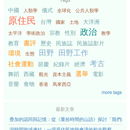
Tags
中國
儀式
人類學
全球化
公共人類學
原住民
台灣
大洋洲
國家
土地
政治
宗教
性別
太平洋
學術政治
教學
書評
教育
歷史
民族誌
民族誌影片
田野
田野工作
環境
生態
考古
社會運動
節慶
紀錄片
經濟
選舉
舞蹈
西藏
電影
觀光
資本主義
音樂
食物
香港
馬來西亞
more tags
最新文章
疊加的認同與記憶：從《重拾時間的山語》探討「我們的」立場性(po
深時間跨域連結：一場原住民地熱會議的初步觀察