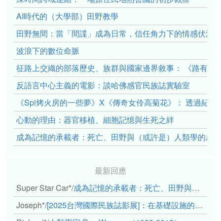
AI時代的（大學部）田野教學
田野無間：當「間諜」成為日常，信任角力下的情感伏流
波浪下的數位命脈
征路上交織的部落歷史、族群與國家邊界敘事： 《路有多
反語言中心主義的電影：談哈佛感官民族誌實驗室
《Spi烤火房的一些夢》X《傳奇女伶高菊花》： 透過紀
心動的理由：器官移植、細胞記憶與生死之絆
成為記憶的承載者：死亡、田野與（或許是）人類學的成
最新回應
Super Star Car*
/
成為記憶的承載者：死亡、田野與（或許是）人類學的成年禮
Joseph*
/
[2025台灣國際民族誌影展]：在基礎設施的邊緣，聆聽人的呼吸