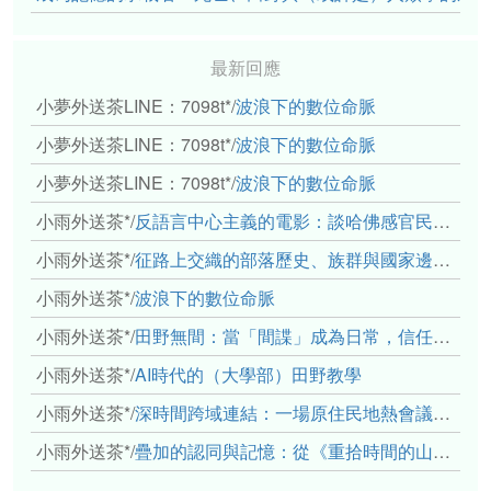
最新回應
小夢外送茶LINE：7098t*
/
波浪下的數位命脈
小夢外送茶LINE：7098t*
/
波浪下的數位命脈
小夢外送茶LINE：7098t*
/
波浪下的數位命脈
小雨外送茶*
/
反語言中心主義的電影：談哈佛感官民族誌實驗室
小雨外送茶*
/
征路上交織的部落歷史、族群與國家邊界敘事： 《路有多長》、《高砂的翅膀》、《檔案／李光輝》
小雨外送茶*
/
波浪下的數位命脈
小雨外送茶*
/
田野無間：當「間諜」成為日常，信任角力下的情感伏流
小雨外送茶*
/
AI時代的（大學部）田野教學
小雨外送茶*
/
深時間跨域連結：一場原住民地熱會議的初步觀察
小雨外送茶*
/
疊加的認同與記憶：從《重拾時間的山語》探討「我們的」立場性(positionality)