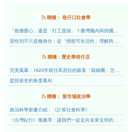
聯播： 巷仔口社會學
「散播愛心」還是「打工度假」？臺灣國內與跨國捐卵的利他修辭、金錢動機與身體代價
當性別不只是種身分：從「情慾可生活性」理解跨性別者的身體、慾望與認同探索
聯播：歷史學柑仔店
完美風暴：1623年前往馬尼拉的販客「踩線團」怎麼會困死於澎湖?
從技術史的角度看AI
聯播： 菜市場政治學
政治科學新書介紹：《計算社會科學》
《台灣紀行》推薦序：讓我們一起走向未來文明的備忘錄