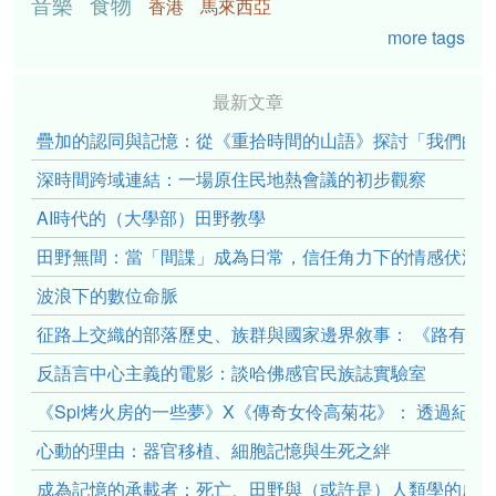
音樂
食物
香港
馬來西亞
more tags
最新文章
疊加的認同與記憶：從《重拾時間的山語》探討「我們的」立場性(po
深時間跨域連結：一場原住民地熱會議的初步觀察
AI時代的（大學部）田野教學
田野無間：當「間諜」成為日常，信任角力下的情感伏流
波浪下的數位命脈
征路上交織的部落歷史、族群與國家邊界敘事： 《路有多
反語言中心主義的電影：談哈佛感官民族誌實驗室
《Spi烤火房的一些夢》X《傳奇女伶高菊花》： 透過紀
心動的理由：器官移植、細胞記憶與生死之絆
成為記憶的承載者：死亡、田野與（或許是）人類學的成