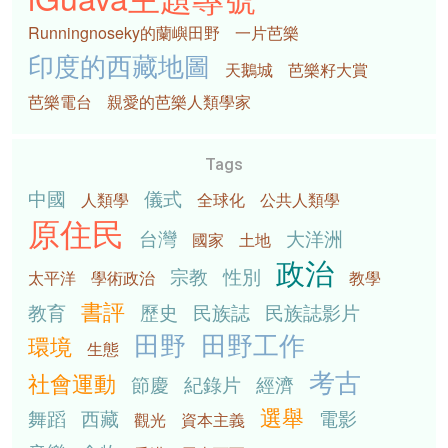
Runningnoseky的蘭嶼田野
一片芭樂
印度的西藏地圖
天鵝城
芭樂籽大賞
芭樂電台
親愛的芭樂人類學家
Tags
中國
儀式
人類學
全球化
公共人類學
原住民
台灣
大洋洲
國家
土地
政治
宗教
性別
太平洋
學術政治
教學
書評
教育
歷史
民族誌
民族誌影片
田野
田野工作
環境
生態
考古
社會運動
節慶
紀錄片
經濟
選舉
舞蹈
西藏
電影
觀光
資本主義