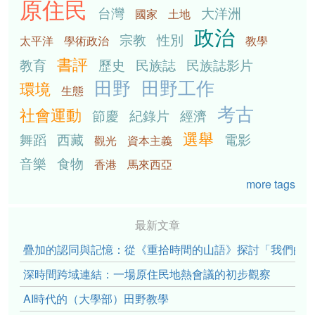
原住民
台灣
大洋洲
國家
土地
政治
宗教
性別
太平洋
學術政治
教學
書評
教育
歷史
民族誌
民族誌影片
田野
田野工作
環境
生態
考古
社會運動
節慶
紀錄片
經濟
選舉
舞蹈
西藏
電影
觀光
資本主義
音樂
食物
香港
馬來西亞
more tags
最新文章
疊加的認同與記憶：從《重拾時間的山語》探討「我們的」立場性(po
深時間跨域連結：一場原住民地熱會議的初步觀察
AI時代的（大學部）田野教學