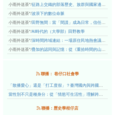
小雨外送茶*
/
征路上交織的部落歷史、族群與國家邊界敘事： 《路有多長》、《高砂的翅膀》、《檔案／李光輝》
小雨外送茶*
/
波浪下的數位命脈
小雨外送茶*
/
田野無間：當「間諜」成為日常，信任角力下的情感伏流
小雨外送茶*
/
AI時代的（大學部）田野教學
小雨外送茶*
/
深時間跨域連結：一場原住民地熱會議的初步觀察
小雨外送茶*
/
疊加的認同與記憶：從《重拾時間的山語》探討「我們的」立場性(positionality)
聯播： 巷仔口社會學
「散播愛心」還是「打工度假」？臺灣國內與跨國捐卵的利他修辭、金錢動機與身體代價
當性別不只是種身分：從「情慾可生活性」理解跨性別者的身體、慾望與認同探索
聯播：歷史學柑仔店