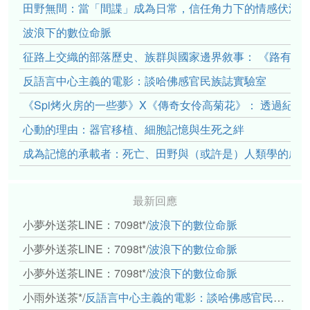
田野無間：當「間諜」成為日常，信任角力下的情感伏流
波浪下的數位命脈
征路上交織的部落歷史、族群與國家邊界敘事： 《路有多
反語言中心主義的電影：談哈佛感官民族誌實驗室
《Spi烤火房的一些夢》X《傳奇女伶高菊花》： 透過紀
心動的理由：器官移植、細胞記憶與生死之絆
成為記憶的承載者：死亡、田野與（或許是）人類學的成
最新回應
小夢外送茶LINE：7098t*
/
波浪下的數位命脈
小夢外送茶LINE：7098t*
/
波浪下的數位命脈
小夢外送茶LINE：7098t*
/
波浪下的數位命脈
小雨外送茶*
/
反語言中心主義的電影：談哈佛感官民族誌實驗室