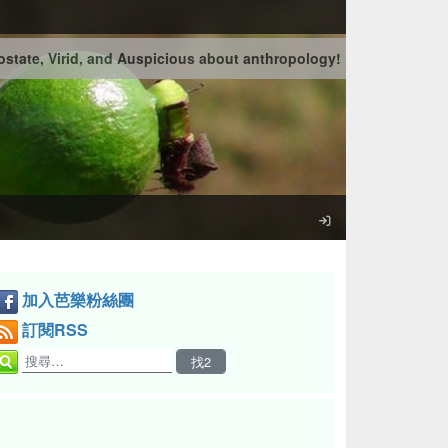
state, Virid, and Auspicious about anthropology!
加入芭樂粉絲團
訂閱RSS