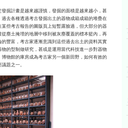
定發掘計畫是越來越謹慎，發掘的面積是越來越小，甚
。過去各種透過考古發掘出土的器物成箱成箱的堆疊在
在某些考古報告的圖版頁上短暫露臉過，但大部分的器
被從塵土掩埋的地層中移到被灰塵覆蓋的標本籃內，再
論的豐富，考古家逐漸意識到這些過去出土的資料其實
器物的型制做研究，甚或是運用當代科技進一步對器物
，博物館的庫房成為考古家另一個新田野，如何有效的
要議題之一。