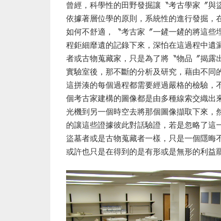
曾經，科學性的田野發掘讓〝考古學家〞與
依據著層位學的原則，系統性的進行發掘，
如何不舒適，〝考古家〞一鏟一鏟的將這些
程鉅細靡遺的記錄下來，深怕在這過程中遺
者或古物蒐藏家，只是為了將〝物品〞揭露
實驗室後，那不斷的分析及研究，藉由不同
這拼湊的每個過程都需要經過嚴格的檢驗，
個考古家建構的圖像都是由多種線索交織出
光機到另一個時空去將那個圖像擷取下來，
的讓這些證據彼此對話驗證，若是忽略了這
盜墓者或是古物蒐藏者一樣，只是一個隱晦
或許也只是在得到的是有形或是無形的利益