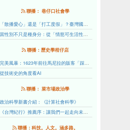
聯播： 巷仔口社會學
「散播愛心」還是「打工度假」？臺灣國內與跨國捐卵的利他修辭、金錢動機與身體代價
當性別不只是種身分：從「情慾可生活性」理解跨性別者的身體、慾望與認同探索
聯播：歷史學柑仔店
完美風暴：1623年前往馬尼拉的販客「踩線團」怎麼會困死於澎湖?
從技術史的角度看AI
聯播： 菜市場政治學
政治科學新書介紹：《計算社會科學》
《台灣紀行》推薦序：讓我們一起走向未來文明的備忘錄
聯播：科技。人文。涵多路。