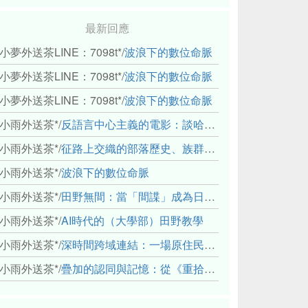
最新回應
小夢外送茶LINE：7098t*
/
波浪下的數位命脈
小夢外送茶LINE：7098t*
/
波浪下的數位命脈
小夢外送茶LINE：7098t*
/
波浪下的數位命脈
小雨外送茶*
/
反語言中心主義的電影：談哈佛感官民族誌實驗室
小雨外送茶*
/
征路上交織的部落歷史、族群與國家邊界敘事： 《路有多長》、《高砂的翅膀》、《檔案／李光輝》
小雨外送茶*
/
波浪下的數位命脈
小雨外送茶*
/
田野無間：當「間諜」成為日常，信任角力下的情感伏流
小雨外送茶*
/
AI時代的（大學部）田野教學
小雨外送茶*
/
深時間跨域連結：一場原住民地熱會議的初步觀察
小雨外送茶*
/
疊加的認同與記憶：從《重拾時間的山語》探討「我們的」立場性(positionality)