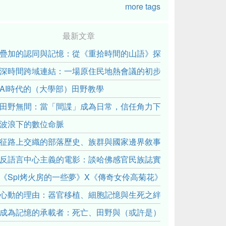
more tags
最新文章
疊加的認同與記憶：從《重拾時間的山語》探討「我們的」立場性(posit
深時間跨域連結：一場原住民地熱會議的初步觀察
AI時代的（大學部）田野教學
田野無間：當「間諜」成為日常，信任角力下的情感伏流
波浪下的數位命脈
征路上交織的部落歷史、族群與國家邊界敘事： 《路有多長》
反語言中心主義的電影：談哈佛感官民族誌實驗室
《Spi烤火房的一些夢》X《傳奇女伶高菊花》： 透過紀錄片
心動的理由：器官移植、細胞記憶與生死之絆
成為記憶的承載者：死亡、田野與（或許是）人類學的成年禮