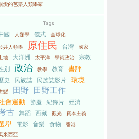
親愛的芭樂人類學家
Tags
中國
儀式
人類學
全球化
原住民
台灣
公共人類學
國家
大洋洲
宗教
土地
太平洋
學術政治
政治
書評
性別
教育
教學
環境
歷史
民族誌
民族誌影片
田野
田野工作
生態
社會運動
節慶
紀錄片
經濟
考古
舞蹈
西藏
觀光
資本主義
選舉
電影
音樂
食物
香港
馬來西亞