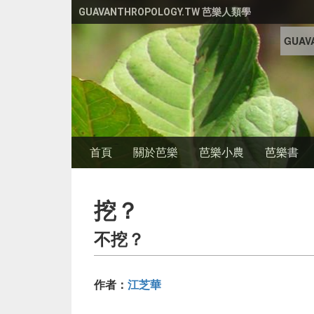
移至主內容
GUAVANTHROPOLOGY.TW 芭樂人類學
GUAVA
首頁
關於芭樂
芭樂小農
芭樂書
挖？
不挖？
作者：
江芝華