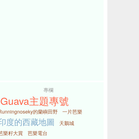
專欄
iGuava主題專號
Runningnoseky的蘭嶼田野
一片芭樂
印度的西藏地圖
天鵝城
芭樂籽大賞
芭樂電台