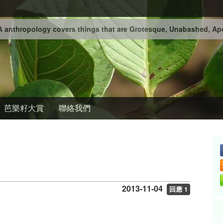
 anthropology covers things that are Grotesque, Unabashed, Apo
芭樂籽大賞
聯絡我們
2013-11-04
回應 1