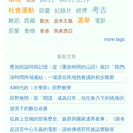
考古
社會運動
節慶
紀錄片
經濟
選舉
舞蹈
西藏
電影
觀光
資本主義
音樂
食物
香港
馬來西亞
more tags
最新文章
疊加的認同與記憶：從《重拾時間的山語》探討「我們的」立場性(po
深時間跨域連結：一場原住民地熱會議的初步觀察
AI時代的（大學部）田野教學
田野無間：當「間諜」成為日常，信任角力下的情感伏流
波浪下的數位命脈
征路上交織的部落歷史、族群與國家邊界敘事： 《路有多
反語言中心主義的電影：談哈佛感官民族誌實驗室