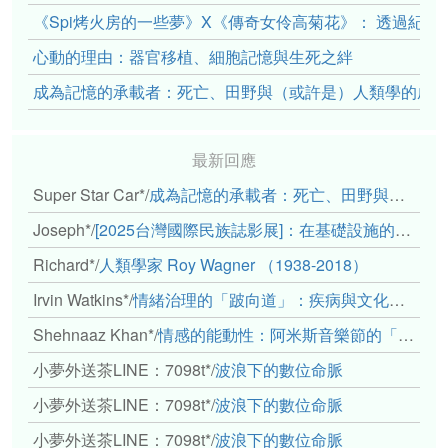
《Spi烤火房的一些夢》X《傳奇女伶高菊花》： 透過紀
心動的理由：器官移植、細胞記憶與生死之絆
成為記憶的承載者：死亡、田野與（或許是）人類學的成
最新回應
Super Star Car*
/
成為記憶的承載者：死亡、田野與（或許是）人類學的成年禮
Joseph*
/
[2025台灣國際民族誌影展]：在基礎設施的邊緣，聆聽人的呼吸
Richard*
/
人類學家 Roy Wagner （1938-2018）
Irvin Watkins*
/
情緒治理的「跛向道」：疾病與文化象徵的轉變舉例
Shehnaaz Khan*
/
情感的能動性：阿米斯音樂節的「對話觀察」
小夢外送茶LINE：7098t*
/
波浪下的數位命脈
小夢外送茶LINE：7098t*
/
波浪下的數位命脈
小夢外送茶LINE：7098t*
/
波浪下的數位命脈