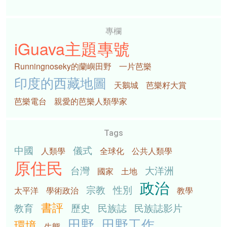
專欄
iGuava主題專號
Runningnoseky的蘭嶼田野
一片芭樂
印度的西藏地圖
天鵝城
芭樂籽大賞
芭樂電台
親愛的芭樂人類學家
Tags
中國
儀式
人類學
全球化
公共人類學
原住民
台灣
大洋洲
國家
土地
政治
宗教
性別
太平洋
學術政治
教學
書評
教育
歷史
民族誌
民族誌影片
田野
田野工作
環境
生態