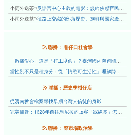
小雨外送茶*
/
反語言中心主義的電影：談哈佛感官民族誌實驗室
小雨外送茶*
/
征路上交織的部落歷史、族群與國家邊界敘事： 《路有多長》、《高砂的翅膀》、《檔案／李光輝》
聯播： 巷仔口社會學
「散播愛心」還是「打工度假」？臺灣國內與跨國捐卵的利他修辭、金錢動機與身體代價
當性別不只是種身分：從「情慾可生活性」理解跨性別者的身體、慾望與認同探索
聯播：歷史學柑仔店
從濟南教會檔案尋找早期台灣人信徒的身影
完美風暴：1623年前往馬尼拉的販客「踩線團」怎麼會困死於澎湖?
聯播： 菜市場政治學