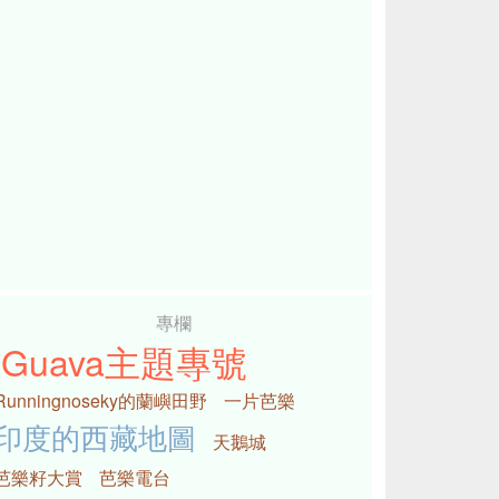
專欄
iGuava主題專號
Runningnoseky的蘭嶼田野
一片芭樂
印度的西藏地圖
天鵝城
芭樂籽大賞
芭樂電台