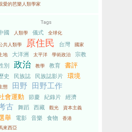
親愛的芭樂人類學家
Tags
中國
儀式
人類學
全球化
原住民
台灣
公共人類學
國家
大洋洲
宗教
土地
太平洋
學術政治
政治
書評
性別
教育
教學
環境
歷史
民族誌
民族誌影片
田野
田野工作
生態
社會運動
節慶
紀錄片
經濟
考古
舞蹈
西藏
觀光
資本主義
選舉
電影
音樂
食物
香港
馬來西亞