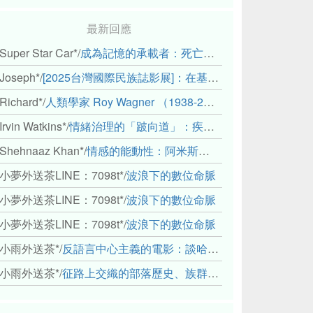
最新回應
Super Star Car*
/
成為記憶的承載者：死亡、田野與（或許是）人類學的成年禮
Joseph*
/
[2025台灣國際民族誌影展]：在基礎設施的邊緣，聆聽人的呼吸
Richard*
/
人類學家 Roy Wagner （1938-2018）
Irvin Watkins*
/
情緒治理的「跛向道」：疾病與文化象徵的轉變舉例
Shehnaaz Khan*
/
情感的能動性：阿米斯音樂節的「對話觀察」
小夢外送茶LINE：7098t*
/
波浪下的數位命脈
小夢外送茶LINE：7098t*
/
波浪下的數位命脈
小夢外送茶LINE：7098t*
/
波浪下的數位命脈
小雨外送茶*
/
反語言中心主義的電影：談哈佛感官民族誌實驗室
小雨外送茶*
/
征路上交織的部落歷史、族群與國家邊界敘事： 《路有多長》、《高砂的翅膀》、《檔案／李光輝》