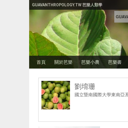
移至主內容
GUAVANTHROPOLOGY.TW 芭樂人類學
GUAVA
首頁
關於芭樂
芭樂小農
芭樂書
劉堉珊
國立暨南國際大學東南亞