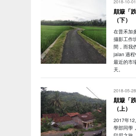
2018-10-01
顛簸「
（下）
在普禾加
攝影工作坊
間，而我們
jalan
最近的市
天。
2018-05-28
顛簸「
（上）
2017年
學部同學
印尼之旅，