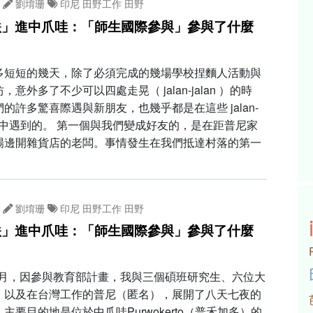
劉堉珊
印尼
田野工作
田野
跌」進中爪哇：「師生國際參與」參與了什麼
多短短的幾天，除了必須完成的幾場學校捏麵人活動與
，意外多了不少可以四處走晃（ jalan-jalan ）的時
的許多驚喜際遇與新朋友，也幾乎都是在這些 jalan-
 過程中遇到的。 第一個與我們變成好友的，是在距普尼家
場邊開雜貨店的老闆。事情發生在我們抵達村落的第一
劉堉珊
印尼
田野工作
田野
跌」進中爪哇：「師生國際參與」參與了什麼
12月，因參與教育部計畫，我與三個碩班研究生、六位大
，以及在台灣工作的普尼（匿名），展開了八天七夜的
主要目的地是位於中爪哇Purwokerto（普禾加多）的