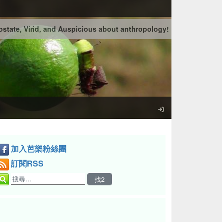
state, Virid, and Auspicious about anthropology!
加入芭樂粉絲團
訂閱RSS