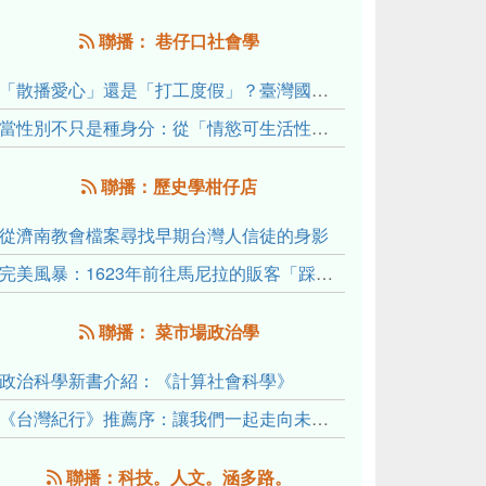
聯播： 巷仔口社會學
「散播愛心」還是「打工度假」？臺灣國內與跨國捐卵的利他修辭、金錢動機與身體代價
當性別不只是種身分：從「情慾可生活性」理解跨性別者的身體、慾望與認同探索
聯播：歷史學柑仔店
從濟南教會檔案尋找早期台灣人信徒的身影
完美風暴：1623年前往馬尼拉的販客「踩線團」怎麼會困死於澎湖?
聯播： 菜市場政治學
政治科學新書介紹：《計算社會科學》
《台灣紀行》推薦序：讓我們一起走向未來文明的備忘錄
聯播：科技。人文。涵多路。