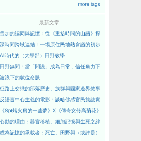
more tags
最新文章
疊加的認同與記憶：從《重拾時間的山語》探討「我們的」立場性(posit
深時間跨域連結：一場原住民地熱會議的初步觀察
AI時代的（大學部）田野教學
田野無間：當「間諜」成為日常，信任角力下的情感伏流
波浪下的數位命脈
征路上交織的部落歷史、族群與國家邊界敘事： 《路有多長》
反語言中心主義的電影：談哈佛感官民族誌實驗室
《Spi烤火房的一些夢》X《傳奇女伶高菊花》： 透過紀錄片
心動的理由：器官移植、細胞記憶與生死之絆
成為記憶的承載者：死亡、田野與（或許是）人類學的成年禮