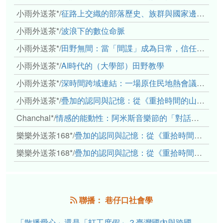
小雨外送茶*
/
征路上交織的部落歷史、族群與國家邊界敘事： 《路有多長》、《高砂的翅膀》、《檔案／李光輝》
小雨外送茶*
/
波浪下的數位命脈
小雨外送茶*
/
田野無間：當「間諜」成為日常，信任角力下的情感伏流
小雨外送茶*
/
AI時代的（大學部）田野教學
小雨外送茶*
/
深時間跨域連結：一場原住民地熱會議的初步觀察
小雨外送茶*
/
疊加的認同與記憶：從《重拾時間的山語》探討「我們的」立場性(positionality)
Chanchal*
/
情感的能動性：阿米斯音樂節的「對話觀察」
樂樂外送茶168*
/
疊加的認同與記憶：從《重拾時間的山語》探討「我們的」立場性(positionality)
樂樂外送茶168*
/
疊加的認同與記憶：從《重拾時間的山語》探討「我們的」立場性(positionality)
聯播： 巷仔口社會學
「散播愛心」還是「打工度假」？臺灣國內與跨國捐卵的利他修辭、金錢動機與身體代價