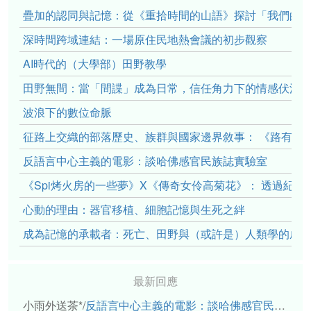
疊加的認同與記憶：從《重拾時間的山語》探討「我們的」立場性(po
深時間跨域連結：一場原住民地熱會議的初步觀察
AI時代的（大學部）田野教學
田野無間：當「間諜」成為日常，信任角力下的情感伏流
波浪下的數位命脈
征路上交織的部落歷史、族群與國家邊界敘事： 《路有多
反語言中心主義的電影：談哈佛感官民族誌實驗室
《Spi烤火房的一些夢》X《傳奇女伶高菊花》： 透過紀
心動的理由：器官移植、細胞記憶與生死之絆
成為記憶的承載者：死亡、田野與（或許是）人類學的成
最新回應
小雨外送茶*
/
反語言中心主義的電影：談哈佛感官民族誌實驗室