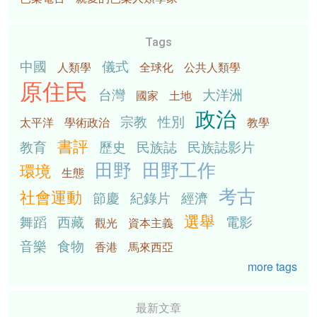
Tags
中國
儀式
人類學
全球化
公共人類學
原住民
台灣
大洋洲
國家
土地
政治
宗教
性別
太平洋
學術政治
教學
書評
教育
歷史
民族誌
民族誌影片
田野
田野工作
環境
生態
考古
社會運動
節慶
紀錄片
經濟
選舉
舞蹈
西藏
電影
觀光
資本主義
音樂
食物
香港
馬來西亞
more tags
最新文章