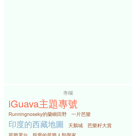
專欄
iGuava主題專號
Runningnoseky的蘭嶼田野
一片芭樂
印度的西藏地圖
天鵝城
芭樂籽大賞
芭樂電台
親愛的芭樂人類學家