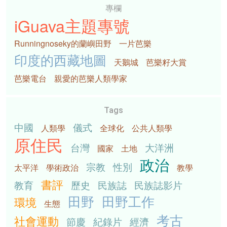
專欄
iGuava主題專號
Runningnoseky的蘭嶼田野
一片芭樂
印度的西藏地圖
天鵝城
芭樂籽大賞
芭樂電台
親愛的芭樂人類學家
Tags
中國
儀式
人類學
全球化
公共人類學
原住民
台灣
大洋洲
國家
土地
政治
宗教
性別
太平洋
學術政治
教學
書評
教育
歷史
民族誌
民族誌影片
田野
田野工作
環境
生態
考古
社會運動
節慶
紀錄片
經濟