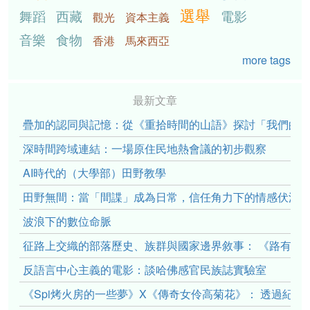
選舉
舞蹈
西藏
電影
觀光
資本主義
音樂
食物
香港
馬來西亞
more tags
最新文章
疊加的認同與記憶：從《重拾時間的山語》探討「我們的」立場性(po
深時間跨域連結：一場原住民地熱會議的初步觀察
AI時代的（大學部）田野教學
田野無間：當「間諜」成為日常，信任角力下的情感伏流
波浪下的數位命脈
征路上交織的部落歷史、族群與國家邊界敘事： 《路有多
反語言中心主義的電影：談哈佛感官民族誌實驗室
《Spi烤火房的一些夢》X《傳奇女伶高菊花》： 透過紀