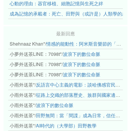
心動的理由：器官移植、細胞記憶與生死之絆
成為記憶的承載者：死亡、田野與（或許是）人類學的成
最新回應
Shehnaaz Khan*
/
情感的能動性：阿米斯音樂節的「對話觀察」
小夢外送茶LINE：7098t*
/
波浪下的數位命脈
小夢外送茶LINE：7098t*
/
波浪下的數位命脈
小夢外送茶LINE：7098t*
/
波浪下的數位命脈
小雨外送茶*
/
反語言中心主義的電影：談哈佛感官民族誌實驗室
小雨外送茶*
/
征路上交織的部落歷史、族群與國家邊界敘事： 《路有多長》、《高砂的翅膀》、《檔案／李光輝》
小雨外送茶*
/
波浪下的數位命脈
小雨外送茶*
/
田野無間：當「間諜」成為日常，信任角力下的情感伏流
小雨外送茶*
/
AI時代的（大學部）田野教學