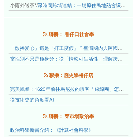
小雨外送茶*
/
深時間跨域連結：一場原住民地熱會議的初步觀察
聯播： 巷仔口社會學
「散播愛心」還是「打工度假」？臺灣國內與跨國捐卵的利他修辭、金錢動機與身體代價
當性別不只是種身分：從「情慾可生活性」理解跨性別者的身體、慾望與認同探索
聯播：歷史學柑仔店
完美風暴：1623年前往馬尼拉的販客「踩線團」怎麼會困死於澎湖?
從技術史的角度看AI
聯播： 菜市場政治學
政治科學新書介紹：《計算社會科學》