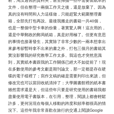
材，淘汰過舊的資料夾，甚至掃描一些不需要留紙本的
文件，但在整理一兩個工作天之後，還是放棄了。因為
真的沒有時間和人力這樣做，只能趕緊大範圍整理書
籍，全部先打包再說。最後我搬走的書箱一共
40
個，
也是一整個中型卡車的份量，著實驚人啊！這次用的，
還是中華郵政的郵局紙箱，真是好用極了。但更有意思
的事情也接著發生，其實除了非常少數的一兩本想拿出
來參考卻暫時拿不出來的書之外，打包三個月的書箱其
實沒影響我的研究教學工作太多。我這也才突然意識
到，其實紙本書跟我的工作關係已經大不如從前了！現
在多數使用的參考文獻是期刊論文，那一定都是存在硬
碟的電子檔裡了；寫作文稿的確是需要列印出來讀，但
修改完也可以當回收紙清掉了；大學圖書館裡的紙本書
雖然需求還是大，但這些年只要是研究使用的書籍我都
盡量使用電子書版本，在引用，整理，閱讀上都會輕鬆
許多，更何況現在每個人移動的跨度和頻率都很高的情
況下。這些年我非常喜歡在旅行的交通上閱讀
Google