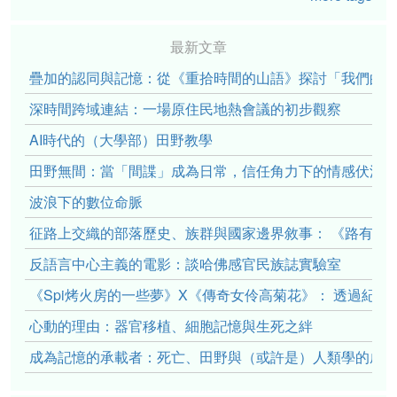
最新文章
疊加的認同與記憶：從《重拾時間的山語》探討「我們的」立場性(po
深時間跨域連結：一場原住民地熱會議的初步觀察
AI時代的（大學部）田野教學
田野無間：當「間諜」成為日常，信任角力下的情感伏流
波浪下的數位命脈
征路上交織的部落歷史、族群與國家邊界敘事： 《路有多
反語言中心主義的電影：談哈佛感官民族誌實驗室
《Spi烤火房的一些夢》X《傳奇女伶高菊花》： 透過紀
心動的理由：器官移植、細胞記憶與生死之絆
成為記憶的承載者：死亡、田野與（或許是）人類學的成