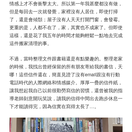
情感上才不會衝擊太大。所以第一年我甚麼都沒有做，
但是每回去一次就發覺，家裡沒有人居住，即使打掃
了，還是會傾頹；屋子沒有人天天打開門窗，會發霉。
更重的是，人都不在了，家，其實也不成家了。但即使
這樣，還是花了我五年的時間才能夠輕鬆一點地去完成
這件搬家清理的事。
不過，當時整理文件跟書籍還是有點樂趣的。整理老家
的時候，我找出曾經保留的所有朋友寄給我的書信，天
哪！這些信件還在，簡直見證了沒有
email
跟沒有行動
電話時代的人際網絡和情感媒介。厚厚一疊的信件紙，
讓我想起我自己以前很勤勞寫信的習慣，還曾被我的指
導老師刻意開玩笑說，讀我的信得中間出去跑步休息一
下才能讀得完，因為信實在寫得太長了
…
。