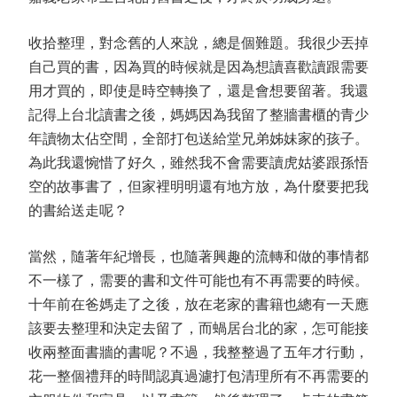
收拾整理，對念舊的人來說，總是個難題。我很少丟掉
自己買的書，因為買的時候就是因為想讀喜歡讀跟需要
用才買的，即使是時空轉換了，還是會想要留著。我還
記得上台北讀書之後，媽媽因為我留了整牆書櫃的青少
年讀物太佔空間，全部打包送給堂兄弟姊妹家的孩子。
為此我還惋惜了好久，雖然我不會需要讀虎姑婆跟孫悟
空的故事書了，但家裡明明還有地方放，為什麼要把我
的書給送走呢？
當然，隨著年紀增長，也隨著興趣的流轉和做的事情都
不一樣了，需要的書和文件可能也有不再需要的時候。
十年前在爸媽走了之後，放在老家的書籍也總有一天應
該要去整理和決定去留了，而蝸居台北的家，怎可能接
收兩整面書牆的書呢？不過，我整整過了五年才行動，
花一整個禮拜的時間認真過濾打包清理所有不再需要的