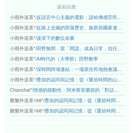
最新回應
小雨外送茶*
/
反語言中心主義的電影：談哈佛感官民族誌實驗室
小雨外送茶*
/
征路上交織的部落歷史、族群與國家邊界敘事： 《路有多長》、《高砂的翅膀》、《檔案／李光輝》
小雨外送茶*
/
波浪下的數位命脈
小雨外送茶*
/
田野無間：當「間諜」成為日常，信任角力下的情感伏流
小雨外送茶*
/
AI時代的（大學部）田野教學
小雨外送茶*
/
深時間跨域連結：一場原住民地熱會議的初步觀察
小雨外送茶*
/
疊加的認同與記憶：從《重拾時間的山語》探討「我們的」立場性(positionality)
Chanchal*
/
情感的能動性：阿米斯音樂節的「對話觀察」
樂樂外送茶168*
/
疊加的認同與記憶：從《重拾時間的山語》探討「我們的」立場性(positionality)
樂樂外送茶168*
/
疊加的認同與記憶：從《重拾時間的山語》探討「我們的」立場性(positionality)