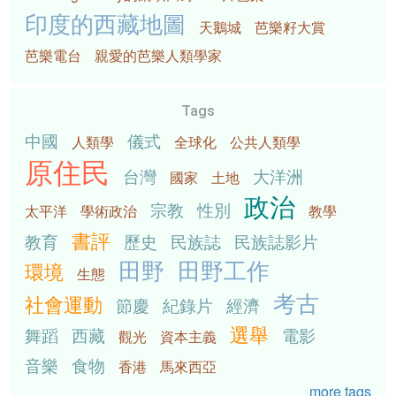
印度的西藏地圖
天鵝城
芭樂籽大賞
芭樂電台
親愛的芭樂人類學家
Tags
中國
儀式
人類學
全球化
公共人類學
原住民
台灣
大洋洲
國家
土地
政治
宗教
性別
太平洋
學術政治
教學
書評
教育
歷史
民族誌
民族誌影片
田野
田野工作
環境
生態
考古
社會運動
節慶
紀錄片
經濟
選舉
舞蹈
西藏
電影
觀光
資本主義
音樂
食物
香港
馬來西亞
more tags