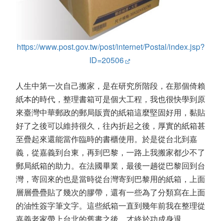
https://www.post.gov.tw/post/internet/Postal/index.jsp?
ID=20506
人生中第一次自己搬家，是在研究所階段，在那個倚賴
紙本的時代，整理書箱可是個大工程，我也很快學到原
來臺灣中華郵政的郵局販賣的紙箱這麼堅固好用，黏貼
好了之後可以維持很久，往內折起之後，厚實的紙箱甚
至疊起來還能當作臨時的書櫃使用。於是從台北到嘉
義，從嘉義到台東，再到巴黎，一路上我搬家都少不了
郵局紙箱的助力。在法國畢業，最後一趟從巴黎回到台
灣，寄回來的也是當時從台灣寄到巴黎用的紙箱，上面
層層疊疊貼了幾次的膠帶，還有一些為了分類寫在上面
的油性簽字筆文字。這些紙箱一直到幾年前我在整理從
嘉義老家帶上台北的舊書之後，才終於功成身退。