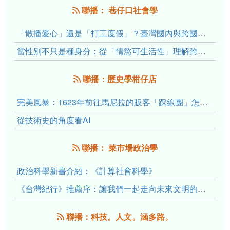
聯播： 巷仔口社會學
「散播愛心」還是「打工度假」？臺灣國內與跨國捐卵的利他修辭、金錢動機與身體代價
當性別不只是種身分：從「情慾可生活性」理解跨性別者的身體、慾望與認同探索
聯播：歷史學柑仔店
完美風暴：1623年前往馬尼拉的販客「踩線團」怎麼會困死於澎湖?
從技術史的角度看AI
聯播： 菜市場政治學
政治科學新書介紹：《計算社會科學》
《台灣紀行》推薦序：讓我們一起走向未來文明的備忘錄
聯播：科技。人文。涵多路。