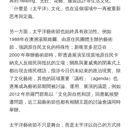
再到
healing
、烹飪、花藝、服裝設計等生活文化。
「什麼是（太平洋）文化」也在這個場域中一再被重新
思考與定義。
另一方面，太平洋藝術節也始終具有政治性。例如
1988
年在澳洲湯斯維爾、由原住民團體主辦的藝術
節，強調原住民文化的特殊性；新喀里多尼亞在
2000
年舉辦藝術節時，即透過展演呈現當地原住民卡
納克人反殖民與抵抗的立場；關島與夏威夷的閉幕式上
都出現去殖民標語，指涉今日仍未結束的政治現實。除
了文化藝術，其他的區域重要「議程」（
agenda
）也
逐漸成為藝術節期間被討論、運用、展演的議題，例如
2012
年所羅門群島以「文化與自然和諧」回應氣候變
遷問題，近三屆藝術節也都有相關主題的討論會議同時
舉辦。
太平洋藝術節不只是舞台，而是太平洋以自己的方式持