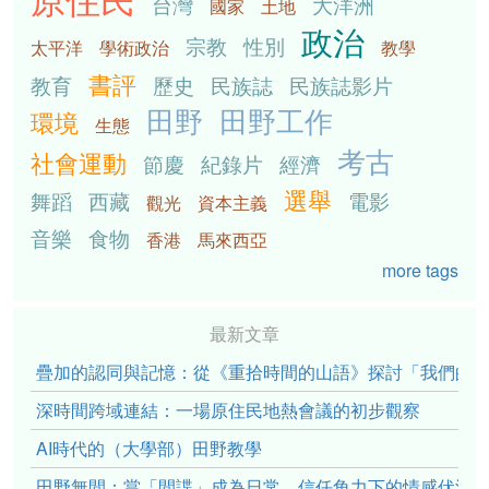
台灣
大洋洲
國家
土地
政治
宗教
性別
太平洋
學術政治
教學
書評
教育
歷史
民族誌
民族誌影片
田野
田野工作
環境
生態
考古
社會運動
節慶
紀錄片
經濟
選舉
舞蹈
西藏
電影
觀光
資本主義
音樂
食物
香港
馬來西亞
more tags
最新文章
疊加的認同與記憶：從《重拾時間的山語》探討「我們的」立場性(po
深時間跨域連結：一場原住民地熱會議的初步觀察
AI時代的（大學部）田野教學
田野無間：當「間諜」成為日常，信任角力下的情感伏流