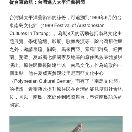
從台東啟航：台灣進入太平洋藝術節
台灣與太平洋藝術節的緣份，可追溯到
1999
年
6
月的台
東南島文化節（
1999 Festival of Austronesian
Cultures in Taitung
）。為期
8
天的活動包括南島文化主
題展覽、學術論壇、影展、歌舞表演等，除台灣原住民
之外，邀請帛琉、關島、馬來西亞、索羅門群島、紐西
蘭、斐濟、夏威夷七個國家及地區的原住民族團體參與
演出。原住民縣長陳建年以「南島文化」作為施政的一
個重點，他在夏威夷參觀波里尼西亞文化中心
（
Polynesian Cultural Center
）而有了「南島文化節」
的構想，希望藉此提升原住民在台灣的能見度跟社會地
位，且以「南島」來延伸到國際舞台，串連南島語族的
國家。