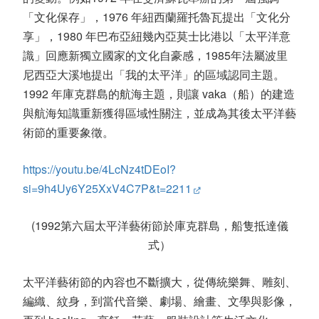
「文化保存」，
1976
年紐西蘭羅托魯瓦提出「文化分
享」，
1980
年巴布亞紐幾內亞莫士比港以「太平洋意
識」回應新獨立國家的文化自豪感，
1985
年法屬波里
尼西亞大溪地提出「我的太平洋」的區域認同主題。
1992
年庫克群島的航海主題，則讓
vaka
（船）的建造
與航海知識重新獲得區域性關注，並成為其後太平洋藝
術節的重要象徵。
https://youtu.be/4LcNz4tDEoI?
si=9h4Uy6Y25XxV4C7P&t=2211
(1992第六屆太平洋藝術節於庫克群島，船隻抵達儀
式）
太平洋藝術節的內容也不斷擴大，從傳統樂舞、雕刻、
編織、紋身，到當代音樂、劇場、繪畫、文學與影像，