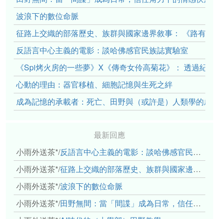
波浪下的數位命脈
征路上交織的部落歷史、族群與國家邊界敘事： 《路有多
反語言中心主義的電影：談哈佛感官民族誌實驗室
《Spi烤火房的一些夢》X《傳奇女伶高菊花》： 透過紀
心動的理由：器官移植、細胞記憶與生死之絆
成為記憶的承載者：死亡、田野與（或許是）人類學的成
最新回應
小雨外送茶*
/
反語言中心主義的電影：談哈佛感官民族誌實驗室
小雨外送茶*
/
征路上交織的部落歷史、族群與國家邊界敘事： 《路有多長》、《高砂的翅膀》、《檔案／李光輝》
小雨外送茶*
/
波浪下的數位命脈
小雨外送茶*
/
田野無間：當「間諜」成為日常，信任角力下的情感伏流