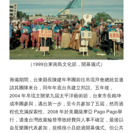
（1999台東南島文化節，開幕儀式）
籌備期間，台東縣長陳建年率團前往帛琉拜會總統並邀
請其團隊來台，同年年底台帛建立邦誼。五年後，
2004
年帛琉主辦第九屆太平洋藝術節，台東市長賴坤
成率團參與，邁出第一步，至今共參加了五屆，然而過
程也充滿探索性。
2008
年於美屬薩摩亞
Pago Pago
舉
行，適逢台灣政黨輪替導致經費與人事不確定，最後以
旮亙樂團代表參加，規模很小且錯過開幕儀式。但公共