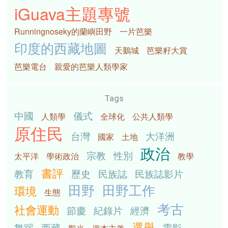
iGuava主題專號
Runningnoseky的蘭嶼田野
一片芭樂
印度的西藏地圖
天鵝城
芭樂籽大賞
芭樂電台
親愛的芭樂人類學家
Tags
中國
儀式
人類學
全球化
公共人類學
原住民
台灣
大洋洲
國家
土地
政治
宗教
性別
太平洋
學術政治
教學
書評
教育
歷史
民族誌
民族誌影片
田野
田野工作
環境
生態
考古
社會運動
節慶
紀錄片
經濟
選舉
舞蹈
西藏
電影