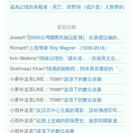
成為記憶的承載者：死亡、田野與（或許是）人類學的成
最新回應
Joseph*
/
[2025台灣國際民族誌影展]：在基礎設施的邊緣，聆聽人的呼吸
Richard*
/
人類學家 Roy Wagner （1938-2018）
Irvin Watkins*
/
情緒治理的「跛向道」：疾病與文化象徵的轉變舉例
Shehnaaz Khan*
/
情感的能動性：阿米斯音樂節的「對話觀察」
小夢外送茶LINE：7098t*
/
波浪下的數位命脈
小夢外送茶LINE：7098t*
/
波浪下的數位命脈
小夢外送茶LINE：7098t*
/
波浪下的數位命脈
小雨外送茶*
/
反語言中心主義的電影：談哈佛感官民族誌實驗室
小雨外送茶*
/
征路上交織的部落歷史、族群與國家邊界敘事： 《路有多長》、《高砂的翅膀》、《檔案／李光輝》
小雨外送茶*
/
波浪下的數位命脈