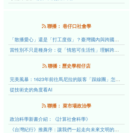
聯播： 巷仔口社會學
「散播愛心」還是「打工度假」？臺灣國內與跨國捐卵的利他修辭、金錢動機與身體代價
當性別不只是種身分：從「情慾可生活性」理解跨性別者的身體、慾望與認同探索
聯播：歷史學柑仔店
完美風暴：1623年前往馬尼拉的販客「踩線團」怎麼會困死於澎湖?
從技術史的角度看AI
聯播： 菜市場政治學
政治科學新書介紹：《計算社會科學》
《台灣紀行》推薦序：讓我們一起走向未來文明的備忘錄