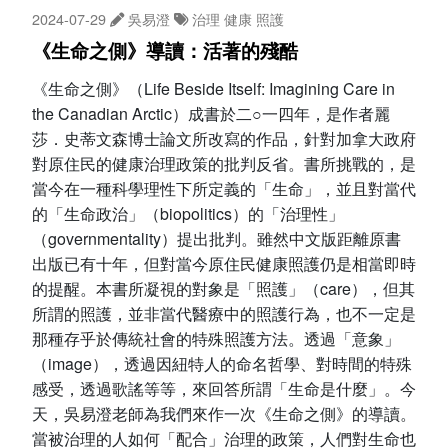
2024-07-29
吳易澄
治理
健康
照護
《生命之側》導讀：活著的殘酷
《生命之側》（Life Beside Itself: Imagining Care in
the Canadian Arctic）成書於二○一四年，是作者麗
莎．史蒂文森博士論文所改寫的作品，針對加拿大政府
對原住民的健康治理政策的批判反省。書所挑戰的，是
當今在一種科學理性下所定義的「生命」，並且對當代
的「生命政治」（biopolitics）的「治理性」
（governmentality）提出批判。雖然中文版距離原書
出版已有十年，但對當今原住民健康照護仍是相當即時
的提醒。本書所凝視的對象是「照護」（care），但其
所謂的照護，並非當代醫療中的照護行為，也不一定是
那種存乎於傳統社會的特殊照護方法。透過「意象」
（image），透過因紐特人的命名哲學、對時間的特殊
感受，透過歌謠等等，來回答所謂「生命是什麼」。今
天，吳易澄老師為我們來作一次《生命之側》的導讀。
當被治理的人如何「配合」治理的政策，人們對生命也