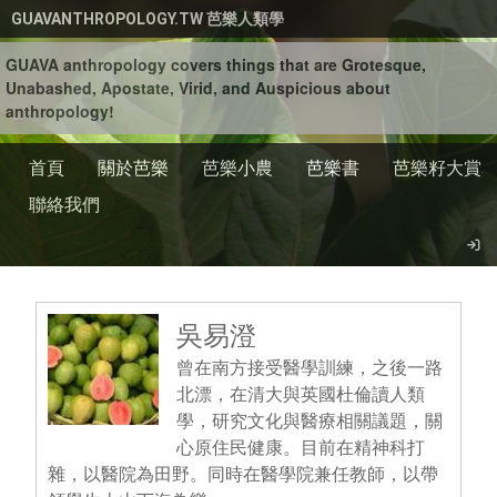
移至主內容
GUAVANTHROPOLOGY.TW 芭樂人類學
GUAVA anthropology covers things that are Grotesque,
Unabashed, Apostate, Virid, and Auspicious about
anthropology!
首頁
關於芭樂
芭樂小農
芭樂書
芭樂籽大賞
聯絡我們
吳易澄
曾在南方接受醫學訓練，之後一路
北漂，在清大與英國杜倫讀人類
學，研究文化與醫療相關議題，關
心原住民健康。目前在精神科打
雜，以醫院為田野。同時在醫學院兼任教師，以帶