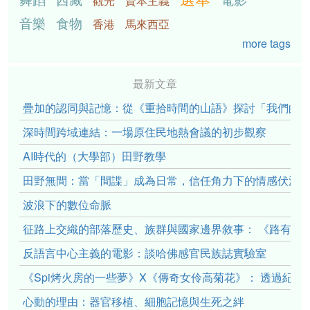
觀光
資本主義
音樂
食物
香港
馬來西亞
more tags
最新文章
疊加的認同與記憶：從《重拾時間的山語》探討「我們的」立場性(po
深時間跨域連結：一場原住民地熱會議的初步觀察
AI時代的（大學部）田野教學
田野無間：當「間諜」成為日常，信任角力下的情感伏流
波浪下的數位命脈
征路上交織的部落歷史、族群與國家邊界敘事： 《路有多
反語言中心主義的電影：談哈佛感官民族誌實驗室
《Spi烤火房的一些夢》X《傳奇女伶高菊花》： 透過紀
心動的理由：器官移植、細胞記憶與生死之絆