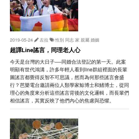
2019-05-24
左拉
性別
同志
家
親屬
婚姻
超譯Line謠言，同理老人心
今天是台灣的大日子──同婚合法登記的第一天。此案
明顯有世代鴻溝，許多年輕人看到line群組裡面的長輩
圖謠言都覺得反智不可思議，然而為何那些謠言會盛
行？芭樂電台邀請兩位人類學家鯨博士和鰭博士，從同
理心的角度來分析這些謠言背後的文化邏輯，而長輩們
相信謠言，其實反映了他們內心的焦慮與恐懼。