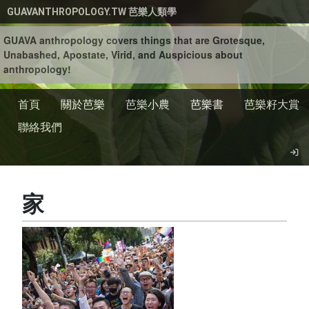
移至主內容
GUAVANTHROPOLOGY.TW 芭樂人類學
GUAVA anthropology covers things that are Grotesque,
Unabashed, Apostate, Virid, and Auspicious about
anthropology!
首頁
關於芭樂
芭樂小農
芭樂書
芭樂籽大賞
聯絡我們
家