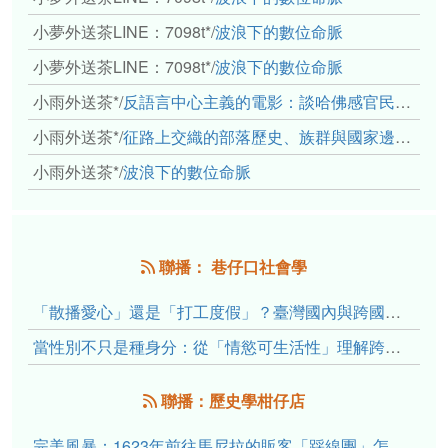
小夢外送茶LINE：7098t*
/
波浪下的數位命脈
小夢外送茶LINE：7098t*
/
波浪下的數位命脈
小雨外送茶*
/
反語言中心主義的電影：談哈佛感官民族誌實驗室
小雨外送茶*
/
征路上交織的部落歷史、族群與國家邊界敘事： 《路有多長》、《高砂的翅膀》、《檔案／李光輝》
小雨外送茶*
/
波浪下的數位命脈
聯播： 巷仔口社會學
「散播愛心」還是「打工度假」？臺灣國內與跨國捐卵的利他修辭、金錢動機與身體代價
當性別不只是種身分：從「情慾可生活性」理解跨性別者的身體、慾望與認同探索
聯播：歷史學柑仔店
完美風暴：1623年前往馬尼拉的販客「踩線團」怎麼會困死於澎湖?