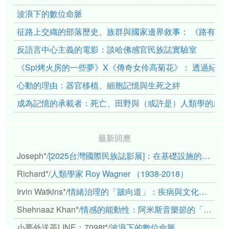
波浪下的數位命脈
征路上交織的部落歷史、族群與國家邊界敘事： 《路有多
反語言中心主義的電影：談哈佛感官民族誌實驗室
《Spi烤火房的一些夢》X《傳奇女伶高菊花》： 透過紀
心動的理由：器官移植、細胞記憶與生死之絆
成為記憶的承載者：死亡、田野與（或許是）人類學的成
最新回應
Joseph*
/
[2025台灣國際民族誌影展]：在基礎設施的邊緣，聆聽人的呼吸
Richard*
/
人類學家 Roy Wagner （1938-2018）
Irvin Watkins*
/
情緒治理的「跛向道」：疾病與文化象徵的轉變舉例
Shehnaaz Khan*
/
情感的能動性：阿米斯音樂節的「對話觀察」
小夢外送茶LINE：7098t*
/
波浪下的數位命脈