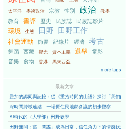
政治
宗教
性別
太平洋
學術政治
教學
書評
教育
歷史
民族誌
民族誌影片
田野
田野工作
環境
生態
考古
社會運動
節慶
紀錄片
經濟
選舉
舞蹈
西藏
電影
觀光
資本主義
音樂
食物
香港
馬來西亞
more tags
最新文章
疊加的認同與記憶：從《重拾時間的山語》探討「我們的」立場性(po
深時間跨域連結：一場原住民地熱會議的初步觀察
AI時代的（大學部）田野教學
田野無間：當「間諜」成為日常，信任角力下的情感伏流