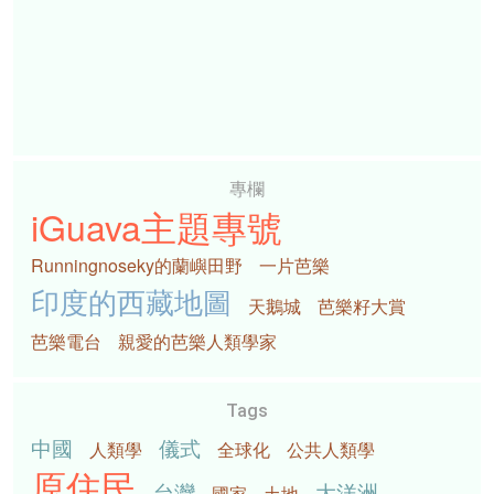
專欄
iGuava主題專號
Runningnoseky的蘭嶼田野
一片芭樂
印度的西藏地圖
天鵝城
芭樂籽大賞
芭樂電台
親愛的芭樂人類學家
Tags
中國
儀式
人類學
全球化
公共人類學
原住民
台灣
大洋洲
國家
土地