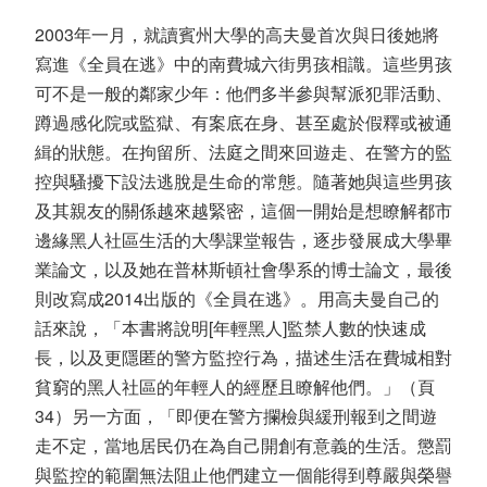
2003年一月，就讀賓州大學的高夫曼首次與日後她將
寫進《全員在逃》中的南費城六街男孩相識。這些男孩
可不是一般的鄰家少年：他們多半參與幫派犯罪活動、
蹲過感化院或監獄、有案底在身、甚至處於假釋或被通
緝的狀態。在拘留所、法庭之間來回遊走、在警方的監
控與騷擾下設法逃脫是生命的常態。隨著她與這些男孩
及其親友的關係越來越緊密，這個一開始是想瞭解都市
邊緣黑人社區生活的大學課堂報告，逐步發展成大學畢
業論文，以及她在普林斯頓社會學系的博士論文，最後
則改寫成2014出版的《全員在逃》。用高夫曼自己的
話來說，「本書將說明[年輕黑人]監禁人數的快速成
長，以及更隱匿的警方監控行為，描述生活在費城相對
貧窮的黑人社區的年輕人的經歷且瞭解他們。」（頁
34）另一方面，「即便在警方攔檢與緩刑報到之間遊
走不定，當地居民仍在為自己開創有意義的生活。懲罰
與監控的範圍無法阻止他們建立一個能得到尊嚴與榮譽