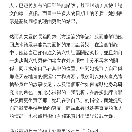
人，已經將所有的田野筆記銷毀，甚至封鎖了其博士論
文的線上資訊。而書中許多人物日期上的矛盾，她則表
示是基於同樣的理由更動的結果。
然而高夫曼的長篇附錄〈方法論的筆記〉反而能幫助她
回應米德最無能為力面對的第二點質疑。在這個附錄
中，她從自己如何進入第六街社區開始談起，並且如何
一步步與六街男孩們建立在外人眼中十分不尋常的關
係，同時摸索自己在其中的位置。中間她提到了自己與
那邊天差地遠的優渥出生和資源，最後則以好友查克遭
槍擊身亡的故事收尾，以及這個事件如何撼動她身為研
究者的角色。如此赤裸裸的自我剖析，在許多批評者眼
中反而更坐實了那「她只在乎自己」的指控，而她提到
自己載著手持手槍的邁克一同驅車尋找殺害查克的仇人
的情節，也被盧貝指出有觸犯賓州串謀謀殺罪之嫌。
我反而認為在這個人類學界泛稱為「反身性」