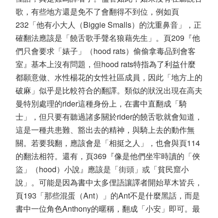
歌，有些地方還是免不了會翻得不到位，例如頁
232「他有小大人（Biggie Smalls）的沈重鼻音」，正
確翻法應該是「饒舌歌手聲名狼藉先生」。頁209『他
們只會要求「婊子」（hood rats）偷偷拿毒品到會客
室』基本上沒有問題，但hood rats特指為了利益什麼
都願意做、水性楊花的女性社區成員，因此「地方上的
破麻」似乎是比較符合的翻譯。類似的狀況出現在高夫
曼特別處理的rider這種身份上，在書中直翻成「騎
士」，但只要有聽過諸多關於rider的饒舌歌就會知道，
這是一種共患難、豁出去的精神，與騎上去的動作無
關。若要我翻，應該會是「相挺之人」，也會與頁114
的翻法相符。還有，頁369『像是他們坐牢時讀的「俠
盜」（hood）小說』應該是「街頭」或「貧民窟小
說」。可能是因為書中太多俚語讓譯者開始草木皆兵，
頁193「那些混蛋（Ant）」的Ant不是什麼黑話，而是
書中一位角色Anthony的暱稱，翻成「小安」即可。最