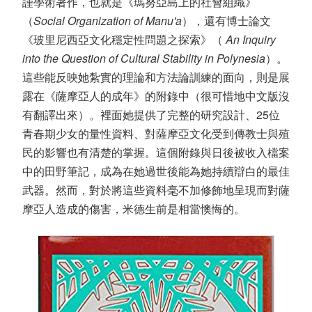
謹學術著作，也就是《瑪努亞島上的社會組織》
（
Social Organization of Manu'a
），還有博士論文
《玻里尼西亞文化穩定性問題之探索》（
An Inquiry
into the Question of Cultural Stability in Polynesia
）。
這些能反映她紮實的理論和方法論訓練的面向，則是展
露在《薩摩亞人的成年》的附錄中（很可惜地中文版沒
有翻譯出來）。裡面她提供了完整的研究設計、25位
青春期少女的量性資料、對薩摩亞文化受到傳教士與殖
民的影響也有清楚的掌握。這個附錄與日後被收入檔案
中的田野筆記，成為在她過世後能為她持續辯白的最佳
武器。然而，對於將這些資料毫不加修飾地呈現而對薩
摩亞人造成的傷害，米德生前是相當懊悔的。