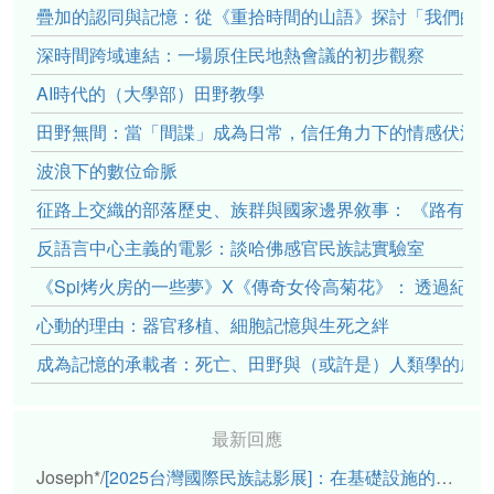
疊加的認同與記憶：從《重拾時間的山語》探討「我們的」立場性(po
深時間跨域連結：一場原住民地熱會議的初步觀察
AI時代的（大學部）田野教學
田野無間：當「間諜」成為日常，信任角力下的情感伏流
波浪下的數位命脈
征路上交織的部落歷史、族群與國家邊界敘事： 《路有多
反語言中心主義的電影：談哈佛感官民族誌實驗室
《Spi烤火房的一些夢》X《傳奇女伶高菊花》： 透過紀
心動的理由：器官移植、細胞記憶與生死之絆
成為記憶的承載者：死亡、田野與（或許是）人類學的成
最新回應
Joseph*
/
[2025台灣國際民族誌影展]：在基礎設施的邊緣，聆聽人的呼吸