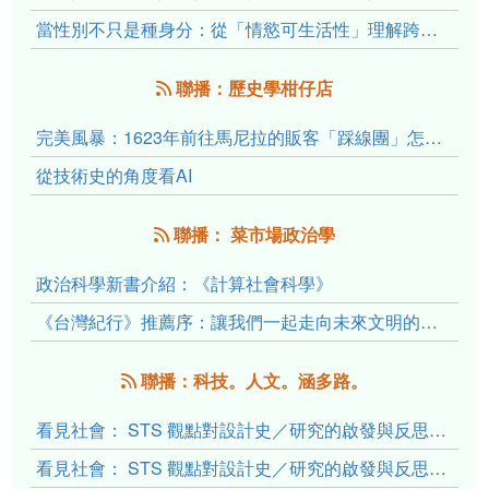
當性別不只是種身分：從「情慾可生活性」理解跨性別者的身體、慾望與認同探索
聯播：歷史學柑仔店
完美風暴：1623年前往馬尼拉的販客「踩線團」怎麼會困死於澎湖?
從技術史的角度看AI
聯播： 菜市場政治學
政治科學新書介紹：《計算社會科學》
《台灣紀行》推薦序：讓我們一起走向未來文明的備忘錄
聯播：科技。人文。涵多路。
看見社會： STS 觀點對設計史／研究的啟發與反思（下）
看見社會： STS 觀點對設計史／研究的啟發與反思（上）