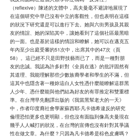
（reflexive）陳述的文體中，高夫曼毫不避諱地展現了
在這個研究中早已沒有中立的客觀性，但也表明在這樣
的狀況下研究還是可以進行下去。她與六街男孩及其親
友的情誼、她的深陷其中，讓她看到了這個社區最黑暗
的一面。也是基於這樣的情誼和瞭解，她可以在邁克五
年內至少出庭受審的51次中，出席其中的47次（頁
58）。這已經不只是田野技藝而已了，而是一種對朋
友的忠誠。我認為許多針對《全員在逃》的批評固然有
其道理、我能理解那些少數族裔學者和學生的不滿，但
這其中也隱含著一種妳這白人女性憑什麼能瞭解這群黑
人少年、憑什麼能與他們結為好友的有罪推定和雙重標
準。在台灣早先翻譯出版的《我當黑幫老大的一天》
中，作者印度裔社會學家蘇西耶‧凡卡德希違反的研究
倫理恐怕更多也更明顯，但也沒有面臨到像高夫曼現在
幾乎人人喊打的狀況，在台灣的宣傳也沒有針對其爭議
性在做文章。為什麼？只因為凡卡德希是棕色皮膚嗎？