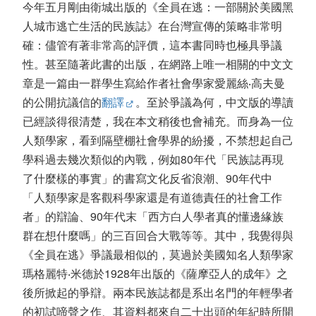
今年五月剛由衛城出版的《全員在逃：一部關於美國黑
人城市逃亡生活的民族誌》在台灣宣傳的策略非常明
確：儘管有著非常高的評價，這本書同時也極具爭議
性。甚至隨著此書的出版，在網路上唯一相關的中文文
章是一篇由一群學生寫給作者社會學家愛麗絲‧高夫曼
的公開抗議信的
翻譯
。至於爭議為何，中文版的導讀
已經談得很清楚，我在本文稍後也會補充。而身為一位
人類學家，看到隔壁棚社會學界的紛擾，不禁想起自己
學科過去幾次類似的內戰，例如80年代「民族誌再現
了什麼樣的事實」的書寫文化反省浪潮、90年代中
「人類學家是客觀科學家還是有道德責任的社會工作
者」的辯論、90年代末「西方白人學者真的懂邊緣族
群在想什麼嗎」的三百回合大戰等等。其中，我覺得與
《全員在逃》爭議最相似的，莫過於美國知名人類學家
瑪格麗特‧米德於1928年出版的《薩摩亞人的成年》之
後所掀起的爭辯。兩本民族誌都是系出名門的年輕學者
的初試啼聲之作、其資料都來自二十出頭的年紀時所開