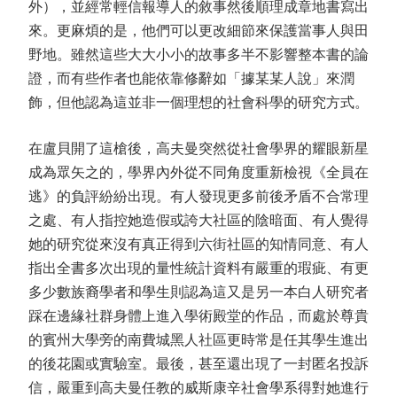
外），並經常輕信報導人的敘事然後順理成章地書寫出
來。更麻煩的是，他們可以更改細節來保護當事人與田
野地。雖然這些大大小小的故事多半不影響整本書的論
證，而有些作者也能依靠修辭如「據某某人說」來潤
飾，但他認為這並非一個理想的社會科學的研究方式。
在盧貝開了這槍後，高夫曼突然從社會學界的耀眼新星
成為眾矢之的，學界內外從不同角度重新檢視《全員在
逃》的負評紛紛出現。有人發現更多前後矛盾不合常理
之處、有人指控她造假或誇大社區的陰暗面、有人覺得
她的研究從來沒有真正得到六街社區的知情同意、有人
指出全書多次出現的量性統計資料有嚴重的瑕疵、有更
多少數族裔學者和學生則認為這又是另一本白人研究者
踩在邊緣社群身體上進入學術殿堂的作品，而處於尊貴
的賓州大學旁的南費城黑人社區更時常是任其學生進出
的後花園或實驗室。最後，甚至還出現了一封匿名投訴
信，嚴重到高夫曼任教的威斯康辛社會學系得對她進行