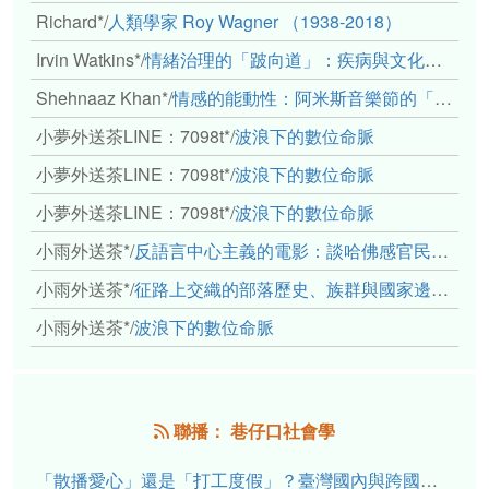
Richard*
/
人類學家 Roy Wagner （1938-2018）
Irvin Watkins*
/
情緒治理的「跛向道」：疾病與文化象徵的轉變舉例
Shehnaaz Khan*
/
情感的能動性：阿米斯音樂節的「對話觀察」
小夢外送茶LINE：7098t*
/
波浪下的數位命脈
小夢外送茶LINE：7098t*
/
波浪下的數位命脈
小夢外送茶LINE：7098t*
/
波浪下的數位命脈
小雨外送茶*
/
反語言中心主義的電影：談哈佛感官民族誌實驗室
小雨外送茶*
/
征路上交織的部落歷史、族群與國家邊界敘事： 《路有多長》、《高砂的翅膀》、《檔案／李光輝》
小雨外送茶*
/
波浪下的數位命脈
聯播： 巷仔口社會學
「散播愛心」還是「打工度假」？臺灣國內與跨國捐卵的利他修辭、金錢動機與身體代價