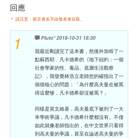
回應
＊ 請注意：留言者名字由發表者自取。
1
Pluto*
2018-10-31 18:30
我最近剛讀完了這本書，然後外加啃了一
點蘇西耶．凡卡德希的《地下紐約：一個
社會學家的性、毒品、底層生活觀察
記》，我發覺林浩立老師您的確指出了一
個很核心的問題：「為什麼高夫曼在被罵
得這麼慘，凡卡德希卻沒被罵？」
同樣是英文維基，高夫曼底下被列了一大
串學術爭議，凡卡德希什麼都沒有。不僅
如此就像老師指出的，在中文世界只看得
到高夫曼的爭議，甚至在論述高夫曼的爭