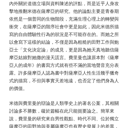
內外關於道德立場與資料陳述的評點，而是近乎人身攻
擊地推翻米德在薩摩亞的研究。他的論點主要是青春期
依然是一個普同的生物階段，充滿生理心理上的轉變與
衝突，在薩摩亞的階序社會中更是如此，因此米德所描
寫的自由體驗性行為的狀況是不可能存在的。而她之所
以會寫下這樣的結論，不僅是因為粗糙的田野工作與鮑
亞士「文化決定論」的成見，更是因為她天真地聽信薩
摩亞姑娘對她撒的漫天謊言。費里曼也讓原本對《薩摩
亞人的成年》的書寫方式就有些不滿的當地聲音充分表
露。許多薩摩亞人認為書中對薩摩亞人性生活幾乎獵奇
式的描寫，不但與事實天差地遠，也否定了他們身為人
的價值。
米德與費里曼的辯論是人類學史上的著名公案，其相關
討論多不勝數，礙於篇幅在此只能扼要論之。簡單來
說，費里曼的研究來自男性觀點、時代不同、位於獨立
薩摩亞的田野地與美屬薩摩亞也有歷史發展上的差異，