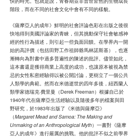
快的時光。也就是說，青春期並非普世皆然的生物成長
階段，而在不同的社會文化中會有不同的樣貌。
《薩摩亞人的成年》鮮明的社會評論色彩在出版之後很
快地得到美國評論家的青睞，但其挑動保守社會敏感神
經的性行為描述，則引起一些負面回饋。在學界內一開
始的高評價（包括田野工作祖師爺馬林諾斯基），也逐
漸轉向為對書中過多普遍性的陳述的批評。儘管如此，
這本書還是獲得商業上高度的成功，也讓原本被視為禁
忌的女性私密經驗得以被公開討論，更樹立了一個公共
人類學的典範。然而在米德逝世的四年多後，紐西蘭人
類學家德瑞克‧費里曼（Derek Freeman）根據自己於
1940年代在薩摩亞生活經驗以及隨後多年的檔案與田
野研究，於1983年出版了《米德與薩摩亞》
（
Margaret Mead and Samoa: The Making and
Unmaking of an Anthropological Myth
）一書對《薩摩
亞人的成年》進行嚴厲的挑戰。他的批評不似之前學界