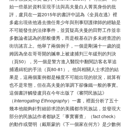
始一些基於資料呈現手法與高夫曼白人菁英身份的批
評，盧貝在一篇2015年的書評中認為《全員在逃》裡
多處出現依他過去擔任青少年與刑事辯護律師的經驗是
不可能發生的法律事件，並質疑高夫曼的田野工作並非
多數論者認為的那般優秀，而是根基在許多未經查證的
街坊謠言上。他舉了兩個例子，一個是剛滿十一歲的提
姆因為坐在哥哥開的贓車上被逮捕判三年緩刑的判決
（頁50），另一個是警方進入醫院中翻閱訪客名單追
捕通緝犯的手法（頁80-81）。他與相關人士求證的結
果是，這兩個案例都是極度不可能出現的狀況，就算有
也不是常態，但在高夫曼的筆調下卻像鐵一般的事實。
這個書評觸發盧貝在今年出版了《審問民族誌》
（
Interrogating Ethnography
）一書，裡面分析了五十
幾本他能夠針對細節求證的美國都市民族誌，並發現大
部分的民族誌作者都缺乏「事實審查」（fact check）
的動作或聲明（戴斯蒙的《下一個家在何方》是少數例