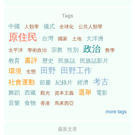
Tags
中國
儀式
人類學
全球化
公共人類學
原住民
台灣
大洋洲
國家
土地
政治
宗教
性別
太平洋
學術政治
教學
書評
教育
歷史
民族誌
民族誌影片
田野
田野工作
環境
生態
考古
社會運動
節慶
紀錄片
經濟
選舉
舞蹈
西藏
電影
觀光
資本主義
音樂
食物
香港
馬來西亞
more tags
最新文章