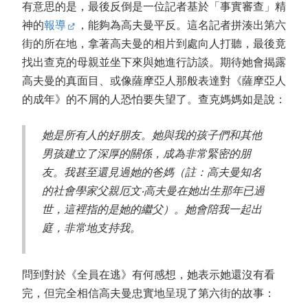
有意思的是，最後反倒是一位記者基於「事實審查」精
神的
報導
，能夠為高夫曼平反。這名記者拼湊出第六
街的所在地，拿著高夫曼的相片到處向人打聽，最後竟
找出查克的母親並坐下來與她進行訪談。期待她會揭露
高夫曼的真面目、或像薩摩亞人那般表達對《薩摩亞人
的成年》的不屑的人恐怕要失望了。查克媽媽如是說：
她是所有人的好朋友。她與我的孩子們和其他
男孩建立了深厚的關係，成為非常緊密的朋
友。我甚至還見過她的爸媽（註：高夫曼知名
的社會學家父親厄文‧高夫曼在她出生那年已過
世，這裡指的是她的繼父）。她會陪我一起出
庭，非常地支持我。
問到對於《全員在逃》有何感想，她表示她還沒有看
完，但完全相信高夫曼忠實地呈現了第六街的故事：