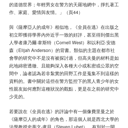
的道德世界；年輕男女在警方的天羅地網中，掙扎著工
作、家庭、愛情與友情。」（頁44）
與《薩摩亞人的成年》相似地，《全員在逃》在出版之
初立即獲得學界內外近乎一致的好評，甚至得到傑出黑
人學者康乃爾‧韋斯特（Cornell West）和以利亞‧安德
森（Elijah Anderson）的背書。類似的主題在都市社
會學的研究中不是沒有被探討過，但高夫曼的材料是如
此地綿密透徹、且能夠深入各種大小或私密或公眾的空
間中，論者認為若非紮實的田野工作是蒐集不到這樣的
資料的。書中關於這些在警方監控下的黑人青少年的女
性親友如何應對這種狀況的觀點，更是在之前的研究中
少見的。
若要說在《全員在逃》的評論中有一個像費里曼之於
《薩摩亞人的成年》的角色，那這個人就是西北大學的
法學教授史蒂文‧盧貝（Steven Lubet）。有別於一開