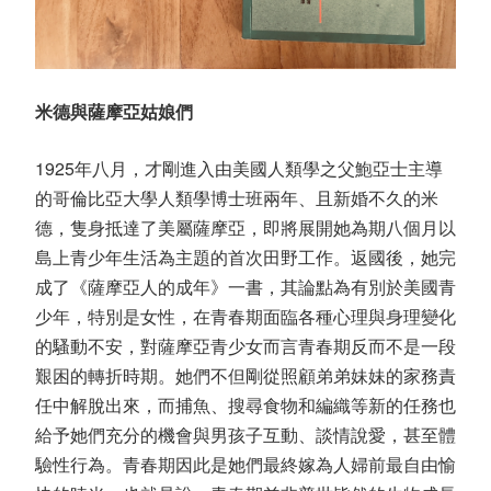
米德與薩摩亞姑娘們
1925年八月，才剛進入由美國人類學之父鮑亞士主導
的哥倫比亞大學人類學博士班兩年、且新婚不久的米
德，隻身抵達了美屬薩摩亞，即將展開她為期八個月以
島上青少年生活為主題的首次田野工作。返國後，她完
成了《薩摩亞人的成年》一書，其論點為有別於美國青
少年，特別是女性，在青春期面臨各種心理與身理變化
的騷動不安，對薩摩亞青少女而言青春期反而不是一段
艱困的轉折時期。她們不但剛從照顧弟弟妹妹的家務責
任中解脫出來，而捕魚、搜尋食物和編織等新的任務也
給予她們充分的機會與男孩子互動、談情說愛，甚至體
驗性行為。青春期因此是她們最終嫁為人婦前最自由愉