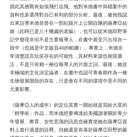
因此其挑戰有如張飛打岳飛。他對米德書中與檔案中的
資料也多選擇對自己有利的部分分析。最後，被他指認
出來誤導米德並曾在一部紀錄片上公開自陳的薩摩亞姑
娘（此時已是八十幾歲的老嫗），也可以從米德田野筆
記中發現非但不是主要報導人，在書中甚至只出現在一
段中（也就是中文版頁40的帕娜）。事實上，米德非
常清楚謊言玩笑存在的可能性，其材料來源也相當廣
泛，不是只依賴一兩位報導人的片面之詞。最後，她並
非極端的文化決定論者，在書中也認可青春期作為一種
生物發展階段的存在，只是會在不同的環境中受不同的
元素影響。
《薩摩亞人的成年》的定位其實一開始就是寫給大眾的
「輕學術」作品，而米德想要傳達給美國讀者關於青少
年發展、教育、女性意識的訊息也確實使她在薩摩亞資
料上進行過度的詮釋。但她還是有基於薩摩亞田野的嚴