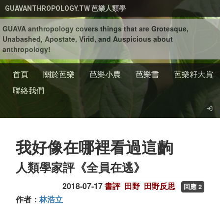
移至主內容
GUAVANTHROPOLOGY.TW 芭樂人類學
GUAVA anthropology covers things that are Grotesque,
Unabashed, Apostate, Virid, and Auspicious about
anthropology!
首頁
關於芭樂
芭樂小農
芭樂書
芭樂籽大賞
聯絡我們
我好像在哪裡看過這齣
人類學家評《全員在逃》
2018-07-17
書評
田野
田野反思
回應 2
作者：
林浩立