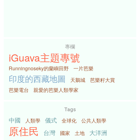
專欄
iGuava主題專號
Runningnoseky的蘭嶼田野
一片芭樂
印度的西藏地圖
天鵝城
芭樂籽大賞
芭樂電台
親愛的芭樂人類學家
Tags
中國
儀式
人類學
全球化
公共人類學
原住民
台灣
大洋洲
國家
土地