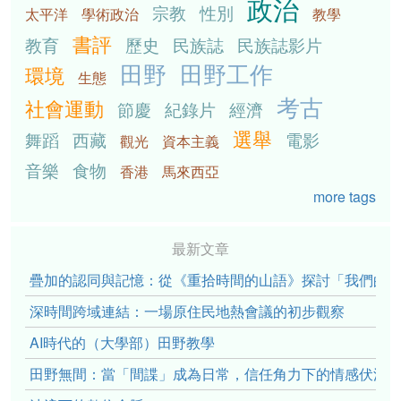
政治
宗教
性別
太平洋
學術政治
教學
書評
教育
歷史
民族誌
民族誌影片
田野
田野工作
環境
生態
考古
社會運動
節慶
紀錄片
經濟
選舉
舞蹈
西藏
電影
觀光
資本主義
音樂
食物
香港
馬來西亞
more tags
最新文章
疊加的認同與記憶：從《重拾時間的山語》探討「我們的」立場性(po
深時間跨域連結：一場原住民地熱會議的初步觀察
AI時代的（大學部）田野教學
田野無間：當「間諜」成為日常，信任角力下的情感伏流