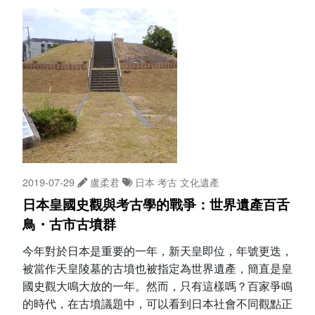
2019-07-29
盧柔君
日本
考古
文化遺產
日本皇國史觀與考古學的戰爭：世界遺產百舌
鳥・古市古墳群
今年對於日本是重要的一年，新天皇即位，年號更迭，
被當作天皇陵墓的古墳也被指定為世界遺產，簡直是皇
國史觀大鳴大放的一年。然而，只有這樣嗎？百家爭鳴
的時代，在古墳議題中，可以看到日本社會不同觀點正