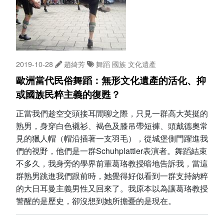
2019-10-28
趙綺芳
舞蹈
國族
文化遺產
歐洲當代民俗舞蹈：無形文化遺產的活化、抑
或國族民粹主義的復甦？
正當我們趁空交頭接耳閒聊之際，只見一群高大英挺的
熟男，身穿白色襯衫、褐色及膝吊帶短褲、頭戴德奧常
見的獵人帽（帽沿插著一支羽毛），從城堡側門躍進我
們的視野，他們是一群Schuhplattler表演者。舞蹈結束
不多久，我身旁的學界前輩葛珞教授暗地告訴我，當這
群熟男跳進我們跟前時，她覺得好似看到一群支持納粹
的大日耳曼主義男性又回來了。我原本以為讓葛珞教授
警醒的是歷史，卻沒想到她所擔憂的是現在。