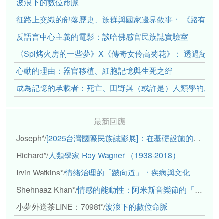
波浪下的數位命脈
征路上交織的部落歷史、族群與國家邊界敘事： 《路有多
反語言中心主義的電影：談哈佛感官民族誌實驗室
《Spi烤火房的一些夢》X《傳奇女伶高菊花》： 透過紀
心動的理由：器官移植、細胞記憶與生死之絆
成為記憶的承載者：死亡、田野與（或許是）人類學的成
最新回應
Joseph*
/
[2025台灣國際民族誌影展]：在基礎設施的邊緣，聆聽人的呼吸
Richard*
/
人類學家 Roy Wagner （1938-2018）
Irvin Watkins*
/
情緒治理的「跛向道」：疾病與文化象徵的轉變舉例
Shehnaaz Khan*
/
情感的能動性：阿米斯音樂節的「對話觀察」
小夢外送茶LINE：7098t*
/
波浪下的數位命脈