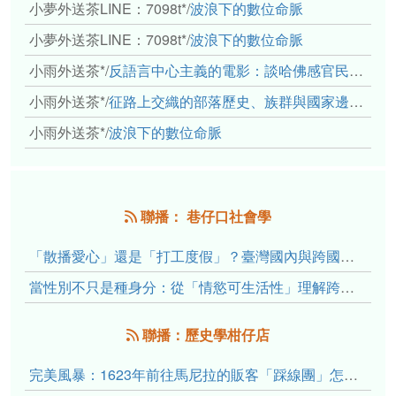
小夢外送茶LINE：7098t*
/
波浪下的數位命脈
小夢外送茶LINE：7098t*
/
波浪下的數位命脈
小雨外送茶*
/
反語言中心主義的電影：談哈佛感官民族誌實驗室
小雨外送茶*
/
征路上交織的部落歷史、族群與國家邊界敘事： 《路有多長》、《高砂的翅膀》、《檔案／李光輝》
小雨外送茶*
/
波浪下的數位命脈
聯播： 巷仔口社會學
「散播愛心」還是「打工度假」？臺灣國內與跨國捐卵的利他修辭、金錢動機與身體代價
當性別不只是種身分：從「情慾可生活性」理解跨性別者的身體、慾望與認同探索
聯播：歷史學柑仔店
完美風暴：1623年前往馬尼拉的販客「踩線團」怎麼會困死於澎湖?