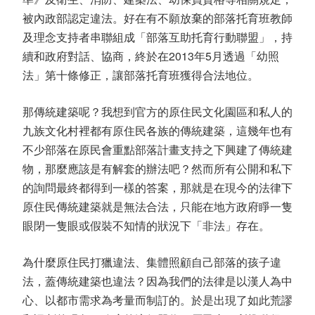
被內政部認定違法。好在有不願放棄的部落托育班教師
及理念支持者串聯組成「部落互助托育行動聯盟」，持
續和政府對話、協商，終於在2013年5月透過「幼照
法」第十條修正，讓部落托育班獲得合法地位。
那傳統建築呢？我想到官方的原住民文化園區和私人的
九族文化村裡都有原住民各族的傳統建築，這幾年也有
不少部落在原民會重點部落計畫支持之下興建了傳統建
物，那麼應該是有解套的辦法吧？然而所有公開和私下
的詢問最終都得到一樣的答案，那就是在現今的法律下
原住民傳統建築就是無法合法，只能在地方政府睜一隻
眼閉一隻眼或假裝不知情的狀況下「非法」存在。
為什麼原住民打獵違法、集體照顧自己部落的孩子違
法，蓋傳統建築也違法？因為我們的法律是以漢人為中
心、以都市需求為考量而制訂的。於是出現了如此荒謬