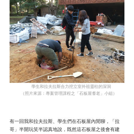
學生和拉夫拉斯合力挖立室外祖靈柱的深洞
（照片來源：專案管理課程之「石板屋耆老」小組）
有一回我和拉夫拉斯、學生們在石板屋內閒聊，「拉
哥」半開玩笑半認真地說，既然這石板屋之後會有建