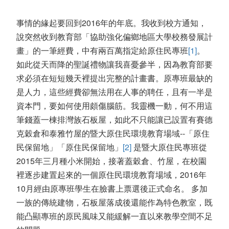
事情的緣起要回到2016年的年底。我收到校方通知，
說突然收到教育部「協助強化偏鄉地區大學校務發展計
畫」的一筆經費，中有兩百萬指定給原住民專班
[1]
。
如此從天而降的聖誕禮物讓我喜憂參半，因為教育部要
求必須在短短幾天裡提出完整的計畫書。原專班最缺的
是人力，這些經費卻無法用在人事的聘任，且有一半是
資本門，要如何使用頗傷腦筋。我靈機一動，何不用這
筆錢蓋一棟排灣族石板屋，如此不只能讓已設置有賽德
克穀倉和泰雅竹屋的暨大原住民環境教育場域--「原住
民保留地」「原住民保留地」
[2]
是暨大原住民專班從
2015年三月種小米開始，接著蓋穀倉、竹屋，在校園
裡逐步建置起來的一個原住民環境教育場域，2016年
10月經由原專班學生在臉書上票選後正式命名。 多加
一族的傳統建物，石板屋落成後還能作為特色教室，既
能凸顯專班的原民風味又能緩解一直以來教學空間不足