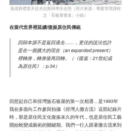
落成典禮當天拉夫拉斯與學生合照（照片來源：專案管理課程
之「石板屋耆老」小組）
在當代世界裡延續/復振原住民傳統
回歸本源不是返回過去……，更佳的說法也許
是在一個擴大的現在（an expanded present）
裡轉身，轉身後再回轉。（《復返：21世紀成
為原住民》：p.34）
回想起自己和排灣族石板屋的第一次相遇，是1993年
我在多面向工作參與拍攝《排灣人撒古流》這部紀錄片
時，那是原住民文化復振未久的年代，也是原住民工藝
開始蛻變成藝術的關鍵期。我們一行人跟著撒古流來到