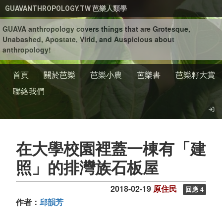
移至主內容
GUAVANTHROPOLOGY.TW 芭樂人類學
GUAVA anthropology covers things that are Grotesque,
Unabashed, Apostate, Virid, and Auspicious about
anthropology!
首頁
關於芭樂
芭樂小農
芭樂書
芭樂籽大賞
聯絡我們
在大學校園裡蓋一棟有「建
照」的排灣族石板屋
2018-02-19
原住民
回應 4
作者：
邱韻芳