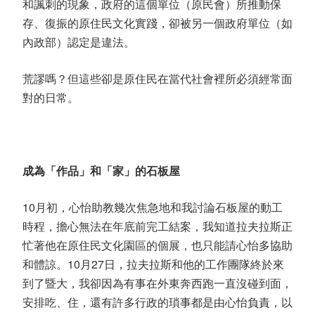
和諷刺的現象，政府的這個單位（原民會）所推動保
存、復振的原住民文化實踐，卻被另一個政府單位（如
內政部）認定是違法。
荒謬嗎？但這些卻是原住民在當代社會裡所必須經常面
對的日常。
成為「作品」和「家」的石板屋
10月初，心怡助教幾次焦急地和我討論石板屋的動工
時程，擔心無法在年底前完工結案，我知道拉夫拉斯正
忙著他在原住民文化園區的個展，也只能請心怡多協助
和體諒。10月27日，拉夫拉斯和他的工作團隊終於來
到了暨大，我卻因為有事在外東奔西跑一直沒碰到面，
安排吃、住，還有許多行政的瑣事都是由心怡負責，以