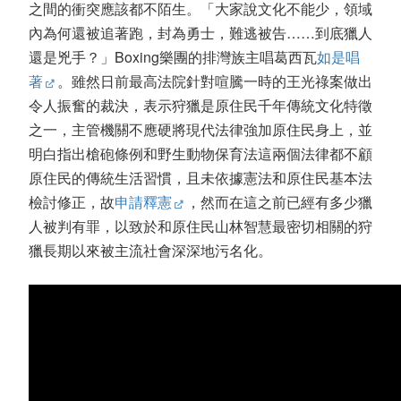
之間的衝突應該都不陌生。「大家說文化不能少，領域
內為何還被追著跑，封為勇士，難逃被告……到底獵人
還是兇手？」Boxing樂團的排灣族主唱葛西瓦
如是唱
著
。雖然日前最高法院針對喧騰一時的王光祿案做出
令人振奮的裁決，表示狩獵是原住民千年傳統文化特徵
之一，主管機關不應硬將現代法律強加原住民身上，並
明白指出槍砲條例和野生動物保育法這兩個法律都不顧
原住民的傳統生活習慣，且未依據憲法和原住民基本法
檢討修正，故
申請釋憲
，然而在這之前已經有多少獵
人被判有罪，以致於和原住民山林智慧最密切相關的狩
獵長期以來被主流社會深深地污名化。