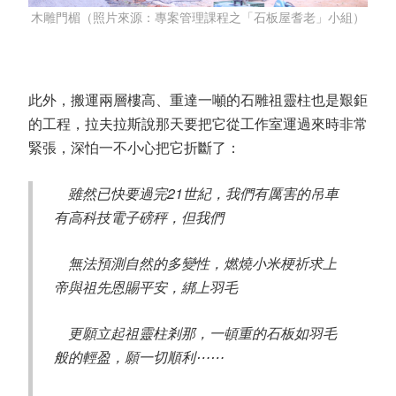
木雕門楣（照片來源：專案管理課程之「石板屋耆老」小組）
此外，搬運兩層樓高、重達一噸的石雕祖靈柱也是艱鉅
的工程，拉夫拉斯說那天要把它從工作室運過來時非常
緊張，深怕一不小心把它折斷了：
雖然已快要過完21世紀，我們有厲害的吊車
有高科技電子磅秤，但我們
無法預測自然的多變性，燃燒小米梗祈求上
帝與祖先恩賜平安，綁上羽毛
更願立起祖靈柱剎那，一頓重的石板如羽毛
般的輕盈，願一切順利⋯⋯