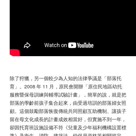
除了狩獵，另一個較少為人知的法律爭議是「部落托
育」。2008 年 11 月，原民會開辦「原住民地區幼托
服務暨保母訓練與輔導試驗計畫」，簡單的說，就是把
部落的學齡前孩子集合起來，由受過培訓的部落婦女照
顧。這個鼓勵部落恢復傳統共同照顧互助機制、讓孩子
留在母文化成長的計畫成效相當好，但實施不到一年，
卻因托育班設施設備不符《兒童及少年福利機構設置標
準》及衛生、消防、建築法、幼保員資格等相關規定，