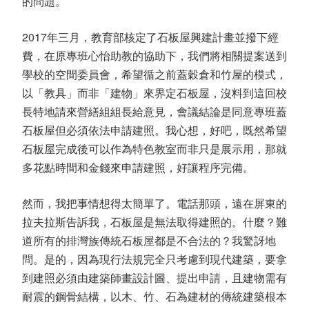
的問題。
2017年三月，教育部核定了石板屋興建計畫並撥下經
費，在原專班心怡助教的協助下，我們將相關提案送到
學校的空間委員會，希望循之前蓋穀倉和竹屋的模式，
以「教具」而非「建物」來界定石板屋，沒料到這回校
長特地請來營繕組組長給意見，會議結論是同意專班蓋
石板屋但必須依法申請建照。我心想，好吧，既然希望
石板屋完成後可以作為特色教室而非只是展示用，那就
多花點時間和金錢來申請建照，好讓程序完備。
然而，我把事情想得太簡單了。電話那頭，遠在屏東的
拉夫拉斯告訴我，石板屋是無法取得建照的。什麼？難
道所有的排灣族傳統石板屋都是不合法的？我驚訝地
問。是的，因為現行法規完全只考慮到現代建築，要拿
到建照必須由建築師畫設計圖、提出申請，且建物需有
耐震的鋼骨結構，以木、竹、石為建材的傳統建築根本