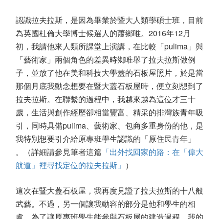
認識拉夫拉斯，是因為畢業於暨大人類學碩士班，目前
為英國杜倫大學博士候選人的蕭鄉唯。2016年12月
初，我請他來人類所課堂上演講，在比較「pulima」與
「藝術家」兩個角色的差異時鄉唯舉了拉夫拉斯做例
子，並放了他在美和科技大學蓋的石板屋照片，於是當
那個月底我動念想要在暨大蓋石板屋時，便立刻想到了
拉夫拉斯。在聯繫的過程中，我越來越為這位才三十
歲，生活與創作經歷卻相當豐富、精采的排灣族青年吸
引，同時具備pulima、藝術家、包商多重身份的他，是
我特別想要引介給原專班學生認識的「原住民青年」
。（詳細請參見筆者這篇
「出外找回家的路：在「偉大
航道」裡尋找定位的拉夫拉斯」
）
這次在暨大蓋石板屋，我再度見證了拉夫拉斯的十八般
武藝。不過，另一個讓我動容的部分是他和學生的相
處。為了讓原專班學生能參與石板屋的建造過程，我的