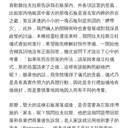
喜歡聽拉夫拉斯告訴我石板屋內、外各項設置的意義，
比如室內地板當中最大的那塊石板是過去室內葬的所在
之處，靠近床邊的小小的一塊石板則是所謂的「臍帶
穴」。此外，我們倆人的閒聊有時也會發展成對我深具
啟發的討論。木雕祖靈柱運送來時，我問拉夫拉斯立柱
儀式會如何進行，希望能先瞭解好預作準備。一開始他
含糊其詞地沒有正面回答，幾次追問下才說出了心中的
考量：「如果依照在部落的作法，請巫師來做立柱儀
式，那把祖靈請來了之後，這裡有誰能夠照顧祂們
呢？」聽著他的話，我突然懂得了儀式的意義，儀式乃
是具有真實作用力的具體行動，因此並非行禮如儀地有
做就好，而是要慎重地因地因人而有不同的考量。
那麼，暨大的這棟石板屋落成後，是否需要為它取排灣
族的「家名」呢？我問拉夫拉斯。他把這個問題帶回部
落和長輩們商量後告訴我，老人家說就沿用他和妻子的
家名「Barjonrjon」，因為這棟房子是拉夫拉斯蓋的，