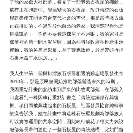
了他的家鄉大社部落，看見了一些老舊石板屋的殘餘，
還有正在興建中、變高變大的石板屋。改良傳統的石板
屋建築使其能更符合當代社會的需求，那是當時撒古流
正在推動的，不過對於他自己的老家，我清楚記得他是
這樣說的：「你們不要看這棟房子不起眼，我的家可是
部落裡的第一間水泥房喔，因為那時候政府在推新生活
運動，我的爸爸是鄰長，為了響應政策，於是帶頭拆掉
石板屋蓋了水泥房…..」
我人生中第二個與排灣族石版屋相遇的難忘場景發生在
2010年，那是原民會開始推動部落營造未久的時期，
我因重點計畫的參訪來到屏東的比悠瑪部落，在部落入
口處看到一棟因執行重點計畫之「傳統建築保存與復
振」項目而被興建起來的石板屋。社區發展協會總幹事
依漾告訴我，她在計畫中將這棟石板屋規劃為部落族人
可以實際運用的共享空間，因此執行前花了很大力氣說
服部落長輩們更動了一些石板屋的傳統結構，比如門窗