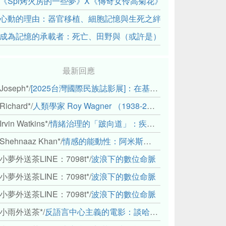
《Spi烤火房的一些夢》X《傳奇女伶高菊花》： 透過紀錄片
心動的理由：器官移植、細胞記憶與生死之絆
成為記憶的承載者：死亡、田野與（或許是）人類學的成年禮
最新回應
Joseph*
/
[2025台灣國際民族誌影展]：在基礎設施的邊緣，聆聽人的呼吸
Richard*
/
人類學家 Roy Wagner （1938-2018）
Irvin Watkins*
/
情緒治理的「跛向道」：疾病與文化象徵的轉變舉例
Shehnaaz Khan*
/
情感的能動性：阿米斯音樂節的「對話觀察」
小夢外送茶LINE：7098t*
/
波浪下的數位命脈
小夢外送茶LINE：7098t*
/
波浪下的數位命脈
小夢外送茶LINE：7098t*
/
波浪下的數位命脈
小雨外送茶*
/
反語言中心主義的電影：談哈佛感官民族誌實驗室