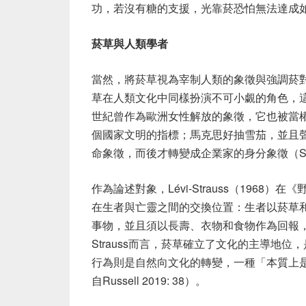
功，若沒有糖的支援，光靠菸恐怕無法達成
菸草與人類學者
當然，將菸草視為宰制人類的象徵與強調菸
草在人類文化中同樣扮演不可小覷的角色，這
世紀曾作為歐洲女性解放的象徵，它也被當
個國家文明的指標；馬克思好抽雪茄，並且
命象徵，而後才轉變成企業家的身分象徵（Schive
作為論述對象，Lévi-Strauss（196
在生者與亡靈之間的交換位置：生者以菸草
事物，並且須以長壽、衣物和食物作為回報，
Strauss而言，菸草確立了文化的主導地
行為則是自然向文化的轉變，一種「本質上
自Russell 2019: 38）。