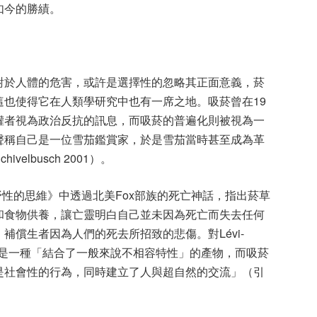
如今的勝績。
對於人體的危害，或許是選擇性的忽略其正面意義，菸
也使得它在人類學研究中也有一席之地。吸菸曾在19
權者視為政治反抗的訊息，而吸菸的普遍化則被視為一
聲稱自己是一位雪茄鑑賞家，於是雪茄當時甚至成為革
lbusch 2001）。
8）在《野性的思維》中透過北美Fox部族的死亡神話，指出菸草
和食物供養，讓亡靈明白自己並未因為死亡而失去任何
補償生者因為人們的死去所招致的悲傷。對Lévi-
位，是一種「結合了一般來說不相容特性」的產物，而吸菸
是社會性的行為，同時建立了人與超自然的交流」（引