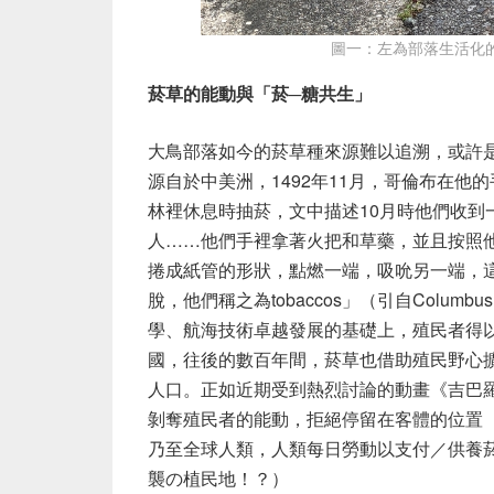
圖一：左為部落生活化
菸草的能動與「菸─糖共生」
大鳥部落如今的菸草種來源難以追溯，或許
源自於中美洲，1492年11月，哥倫布在他的手稿
林裡休息時抽菸，文中描述10月時他們收到
人……他們手裡拿著火把和草藥，並且按照
捲成紙管的形狀，點燃一端，吸吮另一端，
脫，他們稱之為tobaccos」（引自Columb
學、航海技術卓越發展的基礎上，殖民者得
國，往後的數百年間，菸草也借助殖民野心擴散
人口。正如近期受到熱烈討論的動畫《吉巴羅》
剝奪殖民者的能動，拒絕停留在客體的位置（Cath
乃至全球人類，人類每日勞動以支付／供養
襲の植民地！？）