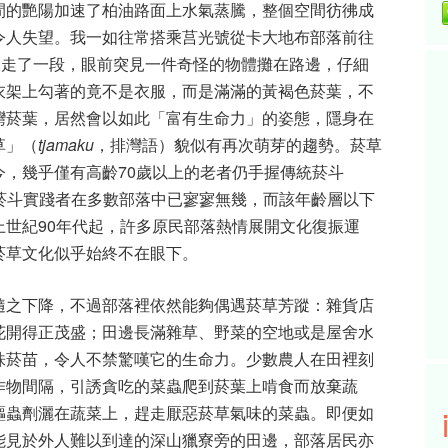
間的艷陽加速了柏油路面上水氣蒸騰，整個空間彷彿成
令人失望。我一如往常搭乘莒光號從卡大地布部落前往
水走了一段，眼前突見一件奇怪的物體攤在路邊，仔細
衣架上勾著的竟不是衣服，而是滿滿的黃褐色菸葉，不
灣菸葉，居然會以如此「富有生命力」的姿態，隱身在
草」（
tjamaku
，排灣語）貌似有再次萌芽的趨勢。菸草
，幾乎僅有高齡70歲以上的老者仍手握傳統菸斗
菸斗實踐者在多數部落中已寥寥無幾，而該年齡層以下
世紀90年代起，許多原民部落熱情展開文化復振運
菸草文化似乎始終不在眼下。
隨之下降，不過部落裡依然能夠偶遇菸草芳蹤：雜貨店
花開得正茂盛；田邊長滿雜草、野菜的空地或是屋舍水
株菸苗，令人不禁驚嘆它的生命力。少數農人在田裡刻
作物間隔，引誘貪吃的菜蟲爬到菸葉上啃食而放棄蔬
驅蟲劑灑在蔬菜上，趕走厭惡菸草氣味的菜蟲。即便如
能見於外人難以到達的深山獵寮旁的田邊，部落居民亦