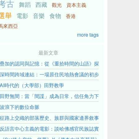
考古
舞蹈
西藏
觀光
資本主義
選舉
電影
音樂
食物
香港
馬來西亞
more tags
最新文章
疊加的認同與記憶：從《重拾時間的山語》探討「我們的」立場性(posit
深時間跨域連結：一場原住民地熱會議的初步觀察
AI時代的（大學部）田野教學
田野無間：當「間諜」成為日常，信任角力下的情感伏流
波浪下的數位命脈
征路上交織的部落歷史、族群與國家邊界敘事： 《路有多長》
反語言中心主義的電影：談哈佛感官民族誌實驗室