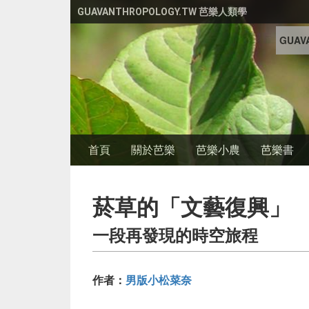
移至主內容
GUAVANTHROPOLOGY.TW 芭樂人類學
GUAVA
首頁
關於芭樂
芭樂小農
芭樂書
菸草的「文藝復興」
一段再發現的時空旅程
作者：
男版小松菜奈