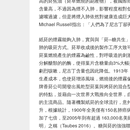
高的菸焦油（菸草燃燒的副產物），被國際
含量高，不過因為煙不入肺，影響程度相對
濾嘴過濾，但是將煙入肺依然對健康造成巨
Michael Russell指出：「人們為了尼古丁卻死
紙菸的煙霧能夠入肺，實與與「菸─糖共生
肺的吸菸方式。菸草收成後的製作工序大致
菸葉燃燒產生的煙霧為鹼性，對呼吸道的刺
分解醣類的的酶，使得葉片含糖量由3%大幅
劇烈咳嗽，尼古丁含量也因此降低。1913
生產成本，也使菸增添風味，燃燒後的煙霧
牌香菸公司開發出風乾型菸葉與烤菸的混合
的特點，並藉由一次世界大戰推向全世界，
的主流商品。隨著機製紙菸的全球流行，意
升，根據統計，1900年全美僅有150名肺癌病
加了七倍，至2005年則有超過 163,00
明」之稱（Taubes 2016）。糖與菸的