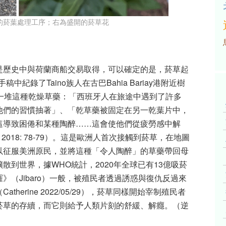
的菸葉處理工序；右為盛開的菸草花
是歷史中與荷蘭商船交易取得，可以確定的是，菸草起
中紀錄了Taino族人在古巴Bahia Bariay港附近樹
一堆這種乾燥草藥：「西班牙人在旅途中遇到了許多
他們的習慣抽著」、「乾草藥被固定在另一乾葉片中，
這導致困倦和某種陶醉……這會使他們從疲勞感中解
us 2018: 78-79）。這是歐洲人首次接觸到菸草，在地圖
以征服美洲原民，並將這種「令人陶醉」的草藥帶回母
到世界，據WHO統計，2020年全球已有13億吸菸
（Jibaro）一般，被殖民者透過誘惑與復仇反過來
erine 2022/05/29），菸草同樣開始宰制殖民者
菸草的存續，而它則給予人類片刻的舒緩、解癮。（逆