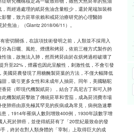
癌症研究機構核定為一級致癌物，雖然天然菸草的焦油
低，而經過處理的紙菸焦油含量較少，還於尾端加裝棉
大影響，致力菸草依賴和戒菸治療研究的心理醫師
於焦油」（Glantz 2018/06/11）。
」有密切關係，在該項技術發明之前，人類並不採用入
可分為日曬、風乾、煙燻和烤菸，依前三種方式製作的
激性強，故無法入肺，然而烤菸由於在烘烤過程破壞了
提升至22%，煙霧也因此呈酸性，刺激性低，不會引發
年，美國菸農發現了用糖醃製菸葉的方法，不僅大幅降低
偏甜，吸引更多女性和未成年人抽菸。同年，美國駱駝
型香菸（即現代機製紙菸），結合了高尼古丁和可入肺
自此機製紙菸擊敗了傳統菸草和雪茄，成為菸消費市場
外使肺癌由原先極其罕見的疾病成為常見，病例急速攀
患，1914年罹病人數則增致400例，1930年該數字增
0名美國人死於肺癌，並使得紙菸有了「20世紀最致命的發
強強聯手，終於在對人類身體的「宰制」上取得巨大的成