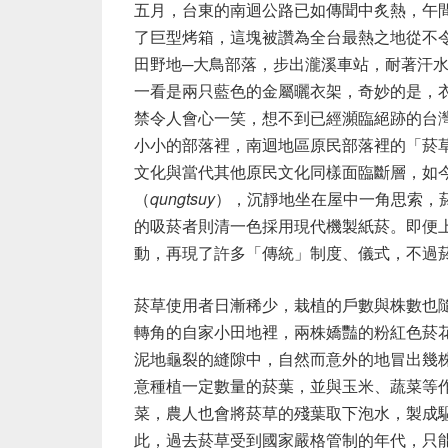
五月，台東的南迴公路已如傳聞中炙熱，午
了巨型烤箱，這塊被讚為全台最熱之地從不
田野地─大鳥部落，步出瀧溪車站，耐著汗
一看是兩只藍色的金屬曬衣架，奇妙的是，
禁令人會心一笑，想不到已經瀕臨絕跡的台
小小的部落裡，南迴地區原民部落裡的「菸
文化與當代其他原民文化同樣面臨斷層，如今
（
qungtsuy
），沉靜地坐在屋中一角思索，
的吸菸者則清一色採用現代機製紙菸。即便上
動，再現了許多「傳統」制度、儀式，不過
菸草使用者日漸稀少，栽植的戶數與株數也
轉角的自家小田地裡，兩株嬌豔的粉紅色菸
泥地龜裂的縫隙中，自然而意外的地冒出幾
意種植一定數量的菸葉，並與玉米、蔬菜等
菜，農人也會將菸草的殘葉取下泡水，製成
此，過去菸草受到國家嚴格管制的年代，只