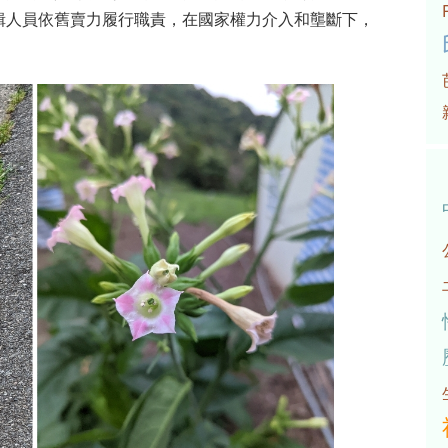
緝人員依舊賣力履行職責，在國家權力介入和壟斷下，