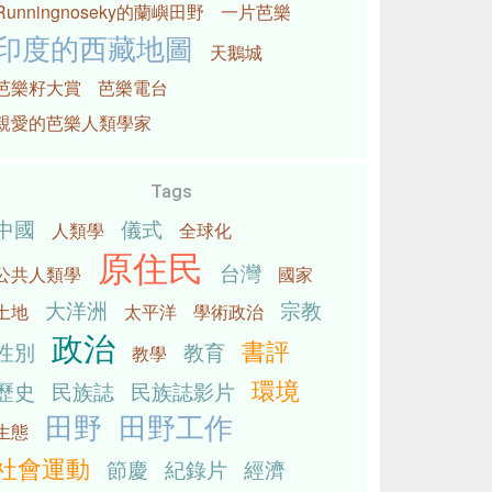
Runningnoseky的蘭嶼田野
一片芭樂
印度的西藏地圖
天鵝城
芭樂籽大賞
芭樂電台
親愛的芭樂人類學家
Tags
中國
儀式
人類學
全球化
原住民
台灣
公共人類學
國家
大洋洲
宗教
土地
太平洋
學術政治
政治
書評
性別
教育
教學
環境
歷史
民族誌
民族誌影片
田野
田野工作
生態
社會運動
節慶
紀錄片
經濟