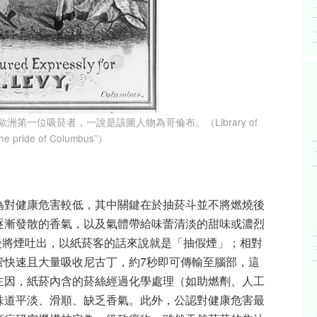
為是歐洲第一位吸菸者，一說是該圖人物為哥倫布。（Library of
he pride of Columbus”）
為對健康危害較低，其中關鍵在於抽菸斗並不將燃燒後
逐漸發散的香氣，以及氣體帶給味蕾清淡的甜味或濃烈
，後將煙吐出，以紙菸客的話來說就是「抽假煙」；相對
管快速且大量吸收尼古丁，約7秒即可傳輸至腦部，這
主因，紙菸內含的菸絲經過化學處理（如助燃劑、人工
味道平淡、滑順、缺乏香氣。此外，公認對健康危害最