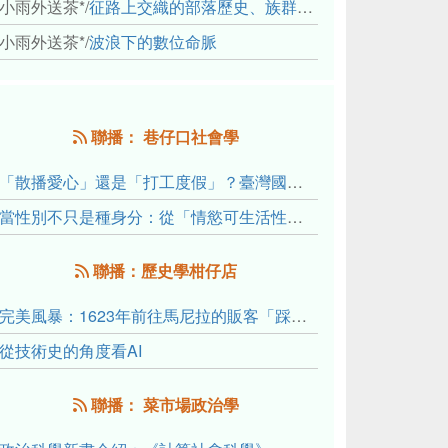
小雨外送茶*
/
征路上交織的部落歷史、族群與國家邊界敘事： 《路有多長》、《高砂的翅膀》、《檔案／李光輝》
小雨外送茶*
/
波浪下的數位命脈
聯播： 巷仔口社會學
「散播愛心」還是「打工度假」？臺灣國內與跨國捐卵的利他修辭、金錢動機與身體代價
當性別不只是種身分：從「情慾可生活性」理解跨性別者的身體、慾望與認同探索
聯播：歷史學柑仔店
完美風暴：1623年前往馬尼拉的販客「踩線團」怎麼會困死於澎湖?
從技術史的角度看AI
聯播： 菜市場政治學