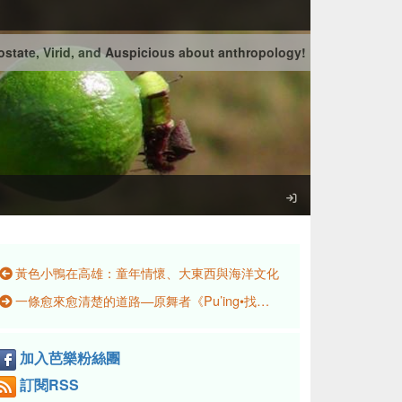
state, Virid, and Auspicious about anthropology!
黃色小鴨在高雄：童年情懷、大東西與海洋文化
一條愈來愈清楚的道路—原舞者《Pu’ing•找路》幕後紀實
加入芭樂粉絲團
訂閱RSS