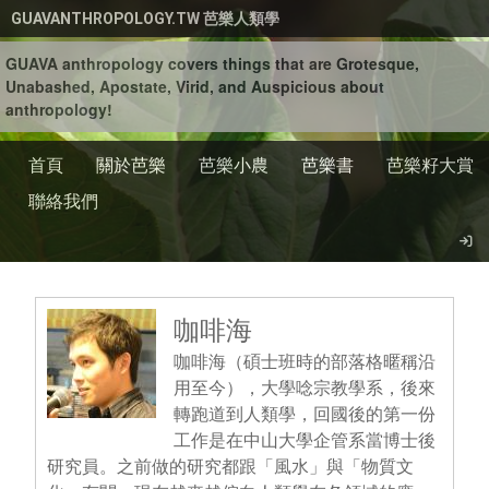
移至主內容
GUAVANTHROPOLOGY.TW 芭樂人類學
GUAVA anthropology covers things that are Grotesque,
Unabashed, Apostate, Virid, and Auspicious about
anthropology!
首頁
關於芭樂
芭樂小農
芭樂書
芭樂籽大賞
聯絡我們
咖啡海
咖啡海（碩士班時的部落格暱稱沿
用至今），大學唸宗教學系，後來
轉跑道到人類學，回國後的第一份
工作是在中山大學企管系當博士後
研究員。之前做的研究都跟「風水」與「物質文