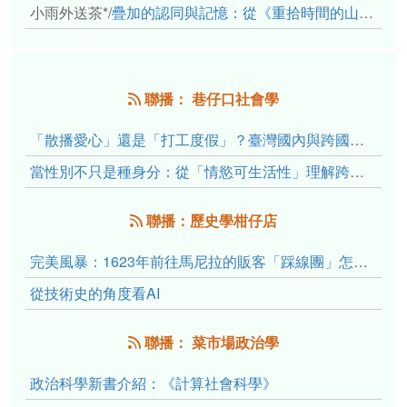
小雨外送茶*
/
疊加的認同與記憶：從《重拾時間的山語》探討「我們的」立場性(positionality)
聯播： 巷仔口社會學
「散播愛心」還是「打工度假」？臺灣國內與跨國捐卵的利他修辭、金錢動機與身體代價
當性別不只是種身分：從「情慾可生活性」理解跨性別者的身體、慾望與認同探索
聯播：歷史學柑仔店
完美風暴：1623年前往馬尼拉的販客「踩線團」怎麼會困死於澎湖?
從技術史的角度看AI
聯播： 菜市場政治學
政治科學新書介紹：《計算社會科學》