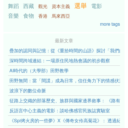
選舉
舞蹈
西藏
電影
觀光
資本主義
音樂
食物
香港
馬來西亞
more tags
最新文章
疊加的認同與記憶：從《重拾時間的山語》探討「我們的」立場性(po
深時間跨域連結：一場原住民地熱會議的初步觀察
AI時代的（大學部）田野教學
田野無間：當「間諜」成為日常，信任角力下的情感伏流
波浪下的數位命脈
征路上交織的部落歷史、族群與國家邊界敘事： 《路有多
反語言中心主義的電影：談哈佛感官民族誌實驗室
《Spi烤火房的一些夢》X《傳奇女伶高菊花》： 透過紀