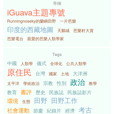
專欄
iGuava主題專號
Runningnoseky的蘭嶼田野
一片芭樂
印度的西藏地圖
天鵝城
芭樂籽大賞
芭樂電台
親愛的芭樂人類學家
Tags
中國
儀式
人類學
全球化
公共人類學
原住民
台灣
大洋洲
國家
土地
政治
宗教
性別
太平洋
學術政治
教學
書評
教育
歷史
民族誌
民族誌影片
田野
田野工作
環境
生態
考古
社會運動
節慶
紀錄片
經濟