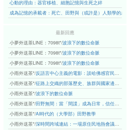
心動的理由：器官移植、細胞記憶與生死之絆
成為記憶的承載者：死亡、田野與（或許是）人類學的成
最新回應
小夢外送茶LINE：7098t*
/
波浪下的數位命脈
小夢外送茶LINE：7098t*
/
波浪下的數位命脈
小夢外送茶LINE：7098t*
/
波浪下的數位命脈
小雨外送茶*
/
反語言中心主義的電影：談哈佛感官民族誌實驗室
小雨外送茶*
/
征路上交織的部落歷史、族群與國家邊界敘事： 《路有多長》、《高砂的翅膀》、《檔案／李光輝》
小雨外送茶*
/
波浪下的數位命脈
小雨外送茶*
/
田野無間：當「間諜」成為日常，信任角力下的情感伏流
小雨外送茶*
/
AI時代的（大學部）田野教學
小雨外送茶*
/
深時間跨域連結：一場原住民地熱會議的初步觀察