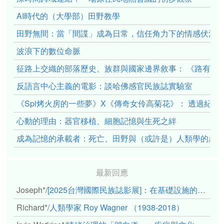
AI時代的（大學部）田野教學
田野無間：當「間諜」成為日常，信任角力下的情感伏流
波浪下的數位命脈
征路上交織的部落歷史、族群與國家邊界敘事： 《路有多
反語言中心主義的電影：談哈佛感官民族誌實驗室
《Spi烤火房的一些夢》X《傳奇女伶高菊花》： 透過紀
心動的理由：器官移植、細胞記憶與生死之絆
成為記憶的承載者：死亡、田野與（或許是）人類學的成
最新回應
Joseph*
/
[2025台灣國際民族誌影展]：在基礎設施的邊緣，聆聽人的呼吸
Richard*
/
人類學家 Roy Wagner （1938-2018）