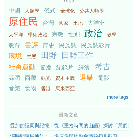
中國
儀式
人類學
全球化
公共人類學
原住民
台灣
大洋洲
國家
土地
政治
宗教
性別
太平洋
學術政治
教學
書評
教育
歷史
民族誌
民族誌影片
田野
田野工作
環境
生態
考古
社會運動
節慶
紀錄片
經濟
選舉
舞蹈
西藏
電影
觀光
資本主義
音樂
食物
香港
馬來西亞
more tags
最新文章
疊加的認同與記憶：從《重拾時間的山語》探討「我們的」立場性(po
深時間跨域連結：一場原住民地熱會議的初步觀察