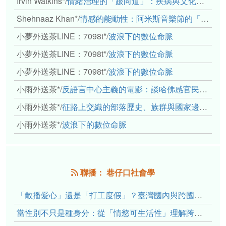
Irvin Watkins*
/
情緒治理的「跛向道」：疾病與文化象徵的轉變舉例
Shehnaaz Khan*
/
情感的能動性：阿米斯音樂節的「對話觀察」
小夢外送茶LINE：7098t*
/
波浪下的數位命脈
小夢外送茶LINE：7098t*
/
波浪下的數位命脈
小夢外送茶LINE：7098t*
/
波浪下的數位命脈
小雨外送茶*
/
反語言中心主義的電影：談哈佛感官民族誌實驗室
小雨外送茶*
/
征路上交織的部落歷史、族群與國家邊界敘事： 《路有多長》、《高砂的翅膀》、《檔案／李光輝》
小雨外送茶*
/
波浪下的數位命脈
聯播： 巷仔口社會學
「散播愛心」還是「打工度假」？臺灣國內與跨國捐卵的利他修辭、金錢動機與身體代價
當性別不只是種身分：從「情慾可生活性」理解跨性別者的身體、慾望與認同探索