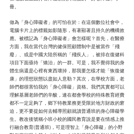
冊。
做為「身心障礙者」的可怕在於：在這個數位社會中，
電腦卡片上的標籤如影隨形，有著顯著且持久的機構效
應。被標記為「身心障礙者」會怎樣呢？首先，在醫療
方面，我在當代台灣的健保照顧體制中是被當作「殘
廢」、或是中國大陸所稱的「殘疾人」，被排在復健科
項目下面亟待「矯治」的一群。可是，我不覺得我的身
體生病還是心裡有東西壞掉，那我要怎樣才能「恢復健
康」的理想狀態以盡如人意勒？其次，在學校方面，老
師們都很害怕我的「身心障礙」資格。我們其實都可以
理解基層老師們的辛酸，連在都會學校的特殊教育經費
都不一定足夠了，鄉下特教業務更受限於地方財政的窘
迫，更不要提如何去輔導照顧就讀普通班的身心障礙學
生。教改後號稱小班小校的國民教育說是要在情感上推
行融合教育(普通班)，可是理智上「身心障礙」的小野