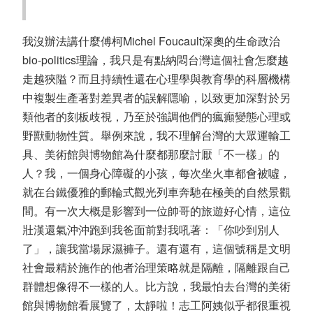
我沒辦法講什麼傅柯Michel Foucault深奧的生命政治
bio-politics理論，我只是有點納悶台灣這個社會怎麼越
走越狹隘？而且持續性還在心理學與教育學的科層機構
中複製生產著對差異者的誤解隱喻，以致更加深對於另
類他者的刻板歧視，乃至於強調他們的瘋癲變態心理或
野獸動物性質。舉例來說，我不理解台灣的大眾運輸工
具、美術館與博物館為什麼都那麼討厭「不一樣」的
人？我，一個身心障礙的小孩，每次坐火車都會被噓，
就在台鐵優雅的郵輪式觀光列車奔馳在極美的自然景觀
間。有一次大概是影響到一位帥哥的旅遊好心情，這位
壯漢還氣沖沖跑到我爸面前對我吼著：「你吵到別人
了」，讓我當場尿濕褲子。還有還有，這個號稱是文明
社會最精於施作的他者治理策略就是隔離，隔離跟自己
群體想像得不一樣的人。比方說，我最怕去台灣的美術
館與博物館看展覽了，太靜啦！志工阿姨似乎都很重視