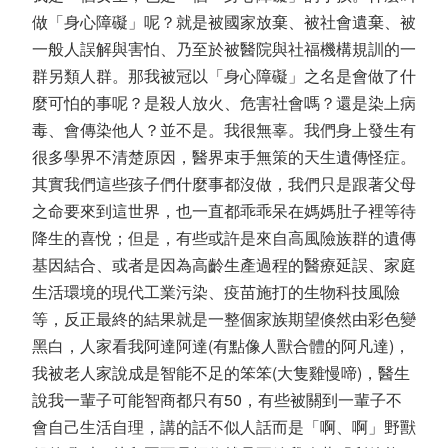
做「身心障礙」呢？就是被國家放棄、被社會遺棄、被
一般人誤解與害怕、乃至於被醫院與社福機構規訓的一
群另類人群。那我被冠以「身心障礙」之名是會做了什
麼可怕的事呢？是殺人放火、危害社會嗎？還是染上病
毒、會傳染他人？並不是。我很無辜。我們身上發生有
很多學界不清楚原因，醫界束手無策的天生遺傳怪症。
其實我們這些孩子們什麼事都沒做，我們只是跟著父母
之命要來到這世界，也一直都乖乖呆在媽媽肚子裡等待
降生的喜悅；但是，有些或許是來自高風險族群的遺傳
基因結合、或者是因為高齡生產過程的醫療延誤、家庭
生活環境的現代工業污染、疫苗施打的生物科技風險
等，反正最終的結果就是一整個家族期望倏然由彩色變
黑白，人家看我阿達阿達(有點像人獸合體的阿凡達)，
我被老人家說成是智能不足的笨笨(大隻雞慢啼)，醫生
說我一輩子可能智商都只有50，有些被關到一輩子不
會自己生活自理，講的話不似人話而是「啊、啊」野獸