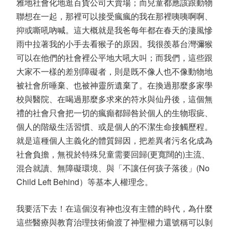
雅地社會化地逛百貨公司大賣場；而兒童都應該跟動物
聯想在一起，那裡可以接受瘋瘋的我在那裡咦咦啊啊、
抑或嘶吼吶喊。這大概就是我爸每年都在春天的淒風慘
雨中拉著我的小手去看猴子的原因。我很羨慕台灣彌猴
可以在他們的社會裡公平地大吼大叫；而我們，這些跟
大家不一樣的差別障礙者，則是既不像人也不像動物地
被社會所唾棄、也被神靈所遺棄了。在換過那麼多家學
校與醫院、在喝過那麼多求來的符水與仙丹後，這個無
禮的社會只會把一切的瘋癲都歸咎於個人的生物瑕疵、
個人的階級生活習慣、或是個人的不潔生命接觸歷程。
就是這種個人主義化的體質歸因，把差異者污名化成為
社會負擔，無視於特殊兒童需要回歸(更寬闊的)主流、
混合就讀、無障礙環境、與「不讓任何孩子落後」(No
Child Left Behind）等基本人權理念。
我要活下去！在這個沒有神也沒有主體的時代，為什麼
這些醫療與教育治理技術偷渡了神聖權力還號稱可以剝