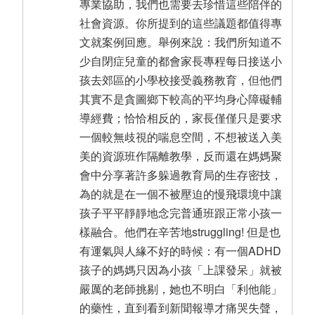
專業協助，我們也需要去珍惜這些陪伴的
社會資源。你所提到的這些議題都值得專
文就案例回應。舉例來說：我們所知道不
少自閉症兒童的都會家長專程每日接送小
孩去郊區的小學校接受義務教育，但他們
其實不是貪圖鄉下較高的平均身心障礙輔
導經費；恰恰相反的，家長僅僅只是要求
一個較無歧視的喘息空間，不想被送入美
美的資源班作隔離教學，反而還在媽媽聚
會中分享著許多躲過教育局的生存密技，
為的就是在一個不被壓迫的慢飛環境中讓
孩子平平靜靜地念完普通班跟正常小孩一
樣融合。他們在辛苦地struggling! 但是也
有運氣與人緣不好的時候：有一個ADHD
孩子的媽媽只因為小孩「上課發呆」就被
嚴厲的老師挑剔，她也不明白「利他能」
的藥性，直到看到新聞報導才痛哭失聲，