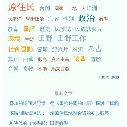
原住民
台灣
大洋洲
國家
土地
政治
宗教
性別
太平洋
學術政治
教學
書評
教育
歷史
民族誌
民族誌影片
田野
田野工作
環境
生態
考古
社會運動
節慶
紀錄片
經濟
選舉
舞蹈
西藏
電影
觀光
資本主義
音樂
食物
香港
馬來西亞
more tags
最新文章
疊加的認同與記憶：從《重拾時間的山語》探討「我們的」立場性(po
深時間跨域連結：一場原住民地熱會議的初步觀察
AI時代的（大學部）田野教學