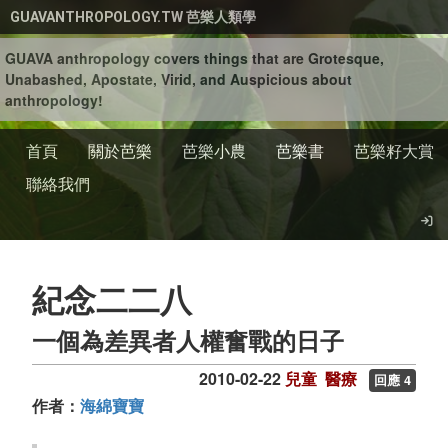
移至主內容
GUAVANTHROPOLOGY.TW 芭樂人類學
GUAVA anthropology covers things that are Grotesque,
Unabashed, Apostate, Virid, and Auspicious about
anthropology!
首頁
關於芭樂
芭樂小農
芭樂書
芭樂籽大賞
聯絡我們
紀念二二八
一個為差異者人權奮戰的日子
2010-02-22
兒童
醫療
回應 4
作者：
海綿寶寶