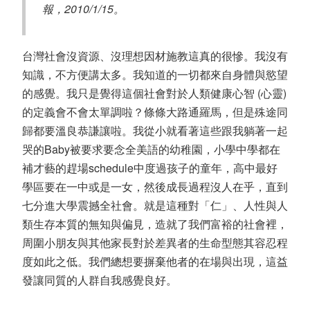
報，2010/1/15。
台灣社會沒資源、沒理想因材施教這真的很慘。我沒有
知識，不方便講太多。我知道的一切都來自身體與慾望
的感覺。我只是覺得這個社會對於人類健康心智 (心靈)
的定義會不會太單調啦？條條大路通羅馬，但是殊途同
歸都要溫良恭謙讓啦。我從小就看著這些跟我躺著一起
哭的Baby被要求要念全美語的幼稚園，小學中學都在
補才藝的趕場schedule中度過孩子的童年，高中最好
學區要在一中或是一女，然後成長過程沒人在乎，直到
七分進大學震撼全社會。就是這種對「仁」、人性與人
類生存本質的無知與偏見，造就了我們富裕的社會裡，
周圍小朋友與其他家長對於差異者的生命型態其容忍程
度如此之低。我們總想要摒棄他者的在場與出現，這益
發讓同質的人群自我感覺良好。