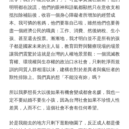
明明都在說謊，他們的眼神和語氣都顯然只在意收支相
抵扣除補貼後，收容一個身心障礙者所增加的經營成
本。我可憐的爸媽，他們要靠自己啦，雖然他們也要善
盡一個經濟公民的職責：工作、消費、然後納稅、生小
孩、甚至還去投票。漸漸地，我才明白並不是所有的孩
子都是國家未來的主人翁，教育田野與醫療現場的場景
讓我們震驚於這就是台灣的人權地景景觀：一個泯滅教
育權、環境權與生存權的政治口水社會，只剩乾淨而規
訓的同質人群相濡以沫，建構在對於差異者與瘋狂者的
獸性排除上。我們真的想「不能沒有妳」嗎？
所以我夢想長大以後如果有機會變成都會名媛，我也一
定不要結婚不要生小孩，因為台灣社會如果不珍惜人性
差異，人而不仁，這個社會不會有任何希望。
於是我能去的地方只剩下逛動物園了，反正成人都是優