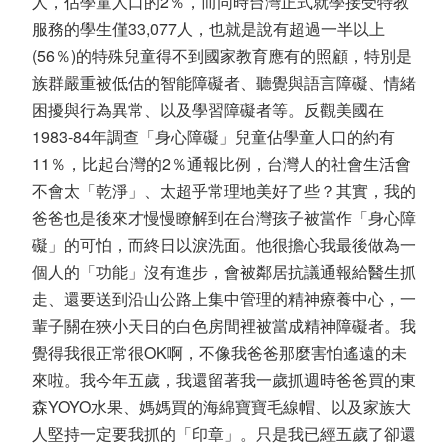
人，佔學童人口的2％，而同時台灣正式就學接受特教
服務的學生僅33,077人，也就是說有超過一半以上
(56％)的特殊兒童得不到國家教育應有的照顧，特別是
族群嚴重被低估的智能障礙者、聽覺與語言障礙、情緒
困擾與行為異常、以及學習障礙者等。反觀美國在
1983-84年調查「身心障礙」兒童佔學童人口的約有
11％，比起台灣的2％通報比例，台灣人的社會生活會
不會太「乾淨」、太超乎常理地美好了些？其實，我的
爸爸也是後來才慢慢瞭解到在台灣孩子被當作「身心障
礙」的可怕，而終日以淚洗面。他很擔心我最後做為一
個人的「功能」沒有進步，會被鄰居抗議通報給醫生抓
走、還要送到沿山公路上集中管理的精神療養中心，一
輩子關在狹小天日的白色房間裡被當成精神障礙者。我
覺得我很正常很OK啊，不像我爸爸那麼害怕遙遠的未
來啦。我今年五歲，我還留著我一歲抓週時爸爸買的東
森YOYO水果、媽媽買的海綿寶寶毛線帽、以及家族大
人堅持一定要我抓的「印章」。只是我已經五歲了卻還