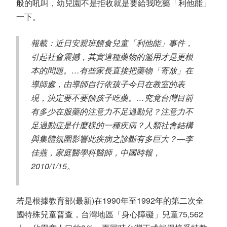
般的吼叫，幼兒園不是拒收就是要給我吃藥「利他能」
一下。
報載：近日安親班餵食兒童「利他能」事件，
引起社會震撼，其實這種藥物的濫用才是更根
本的問題。…有些家長直接把藥物「寄放」在
導師處，由導師自行依孩子今日在教室的表
現，決定要不要餵孩子吃藥。…究竟台灣目前
有多少在服藥的注意力不足過動兒？注意力不
足過動症是什麼樣的一種疾病？人類社會結構
與集體氛圍影響此疾病之診斷有多巨大？—李
佳燕，家庭醫學科醫師，中國時報，
2010/1/15。
若是根據教育部(最新)在1990年至1992年的第二次全
國特殊兒童普查，台灣地區「身心障礙」兒童75,562