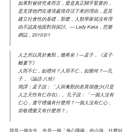
如果對被研究者而言，愛是真正關乎緊要的，
是支撐他們在邊境處境存活下來的理由，是其
建立社會性的基礎，那麼，人類學家就沒有理
由不認真地面對與探討。— Lady Kaka，芭樂
網誌，2010/2/1
人之所以異於禽獸，幾希矣！—孟子，《孟子·
離婁下》
人而不仁，如禮何？人而不仁，如樂何？—孔
子，《論語·八佾》
簡譯：孟子說：「人與禽獸的差異很微少(只是
人之天性有仁存在)」。孔子說：「一個人沒有
仁心，遵守禮儀有什麼用？一個人沒有仁心，
崇敬禮樂又有什麼用？」
我是一個女生，也是一個「身心障礙」的小孩。什麼叫