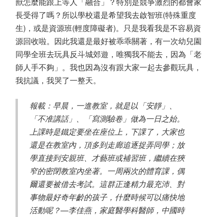
獸怎麼能跟上等人「融合」？特別是競爭激烈的都會家
長受得了嗎？所以學校還是希望我去啟智班(特殊重度
生)，或是資源班(輕度障礙者)。只是我看我是不容易資
源回收啦。因此我還是最好被乖乖關著，有一次幼兒園
同學全班去玩具反斗城郊遊，唯獨我不能去，因為「老
師人手不夠」。我也因為沒有跟大家一起去參觀玩具，
我抗議，我哭了一整天。
報載：早晨，一進教室，就是以「安靜」、
「不准講話」、「寫測驗卷」做為一日之始。
上課時是鐵定要坐在座位上，下課了，大家也
還是在教室內，頂多到走廊追逐捉弄同學；放
學直接到安親班、才藝班或補習班，繼續在狹
窄的密閉教室內坐著。一周兩次的體育課，偶
爾還要被借去考試。這群正逢精力最充沛、對
事物最好奇年齡的孩子，什麼時候可以痛快地
活動呢？—李佳燕，家庭醫學科醫師，中國時