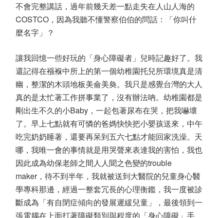
不會完整講話，過年前幾天差一點走失在人山人海的
COSTCO，因為我聽不懂警察伯伯的問話：「你叫什
麼名字」？
讓我回憶一些好玩的「身心障礙者」兒時記趣好了。我
還記得在襁褓中所上的第一個幼稚園托兒所環境真是清
幽，整潔的木頭地板美侖美奐。我只是感覺台灣的大人
真的是太忙著工作拼事業了，沒有辦法吶。幼稚園都是
剛出生不久的小Baby，一起包著尿布在哭，把我嚇壞
了。早上七點就有可憐的爸媽快快把小嬰孩送來，中午
吃完奶奶睡著，還要再呆到五六七點才能回家洗澡。天
哪，我唯一會的事情就是用哭聲來表達我的害怕，我也
因此成為幼保老師之間人人聞之色變的trouble
maker，待不到半年，我就被送到大醫院的兒童身心醫
學專科那邊，經過一整套冗長的心理衡鑑，我一度被診
斷成為「有自閉症傾向的發展遲緩兒童」，最後領到一
張電腦在上面打著障礙類別與程度的「身心障礙」手