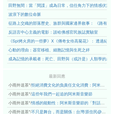
田野無間：當「間諜」成為日常，信任角力下的情感伏流
波浪下的數位命脈
征路上交織的部落歷史、族群與國家邊界敘事： 《路有多
反語言中心主義的電影：談哈佛感官民族誌實驗室
《Spi烤火房的一些夢》X《傳奇女伶高菊花》： 透過紀
心動的理由：器官移植、細胞記憶與生死之絆
成為記憶的承載者：死亡、田野與（或許是）人類學的成
最新回應
小雨外送茶*
/
拒絕消費文化的負責任文化消費：阿米斯音樂節的市集體驗
小雨外送茶*
/
這些年我們一起追的阿米斯音樂節
小雨外送茶*
/
情感的能動性：阿米斯音樂節的「對話觀察」
小雨外送茶*
/
不只是舞台，而是關係：台灣/原住民@太平洋藝術節（中）