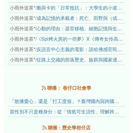
小雨外送茶*
/
脆與卡的「日常抵抗」：大學生的小道消息、情感主體與弱者的武器
小雨外送茶*
/
成為記憶的承載者：死亡、田野與（或許是）人類學的成年禮
小雨外送茶*
/
心動的理由：器官移植、細胞記憶與生死之絆
小雨外送茶*
/
《Spi烤火房的一些夢》X《傳奇女伶高菊花》： 透過紀錄片領會原民文化與歷史的重量
小雨外送茶*
/
反語言中心主義的電影：談哈佛感官民族誌實驗室
小雨外送茶*
/
征路上交織的部落歷史、族群與國家邊界敘事： 《路有多長》、《高砂的翅膀》、《檔案／李光輝》
聯播： 巷仔口社會學
「散播愛心」還是「打工度假」？臺灣國內與跨國捐卵的利他修辭、金錢動機與身體代價
當性別不只是種身分：從「情慾可生活性」理解跨性別者的身體、慾望與認同探索
聯播：歷史學柑仔店