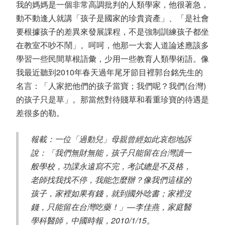
我的媽媽是一個非常高調批判的人類學家，他很著急，
動不動逢人就講「孩子是國家的珍貴資產」、「是社會
要根據孩子的差異來發展課程，不是強制訓練孩子都坐
在教室不吵不鬧」。呵呵，他那一大套人道論述應該多
學習一些民間草根語彙，少用一些教育人類學術語。像
我最近聽到2010年春天過年尾牙節目裡郭台銘先生的
名言：「人家把他們的孩子當寶；我們呢？我們(台灣)
的孩子只是草」。那當然對待賤草和看重珍寶的待遇是
差很多的勒。
報載：一位「過動兒」母親曾經如此哀怨地訴
說：「我們無財無能，孩子只能留在台灣讀一
般學校，功課永遠寫不完，考試總是不及格，
老師找我找不停，我能怎麼辦？像我們這樣的
孩子，家裡如果有錢，就到國外唸書；家裡沒
錢，只能留在台灣吃藥！」—李佳燕，家庭醫
學科醫師，中國時報，2010/1/15。