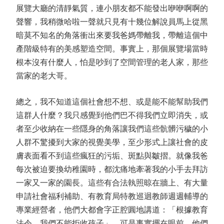
展覽大廳的清靜氣質，連小朋友都不能發出咿咿啊啊的
聲響，我稍微哈啦一聲就只見有十幾位解說員馬上從黑
暗莫不知名的角落衝出來要我爸媽帶離我，帶離這個中
產階級特有的美感塑造空間。事實上，那個展覽場當時
根本沒有什麼人，怕是吵到了空間管理的老人家，那些
當家的老大哥。
總之，我不知道這個社會想不想、或是能不能幫助我們
這群人什麼？我只感覺到他們巴不得我們立即消失，或
者至少收納在一些隱身的角落讓我們這些骯髒污穢的小
人群不驚擾到大家的視覺美學，至少形式上讓社會的皮
膚表面看不到這些瘋狂的污垢、斑點與皺摺。就像我爸
每次被迫要換幼稚園時，都沈痛地牽著我的小手去拜訪
一家又一家的園長。這些有合法執照晾在牆上、有大量
申請社會福利補助、有教育局特教巡迴教師週週輔導的
專業經營者，他們大都會字正腔圓地講道：「根據教育
法令，我們不能拒收孩子」。可是事實擺在眼前，他們