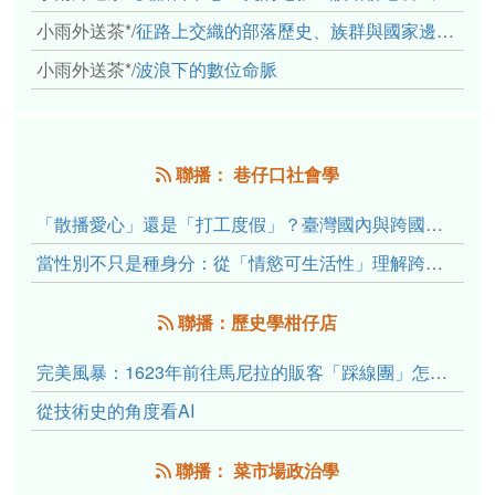
小雨外送茶*
/
征路上交織的部落歷史、族群與國家邊界敘事： 《路有多長》、《高砂的翅膀》、《檔案／李光輝》
小雨外送茶*
/
波浪下的數位命脈
聯播： 巷仔口社會學
「散播愛心」還是「打工度假」？臺灣國內與跨國捐卵的利他修辭、金錢動機與身體代價
當性別不只是種身分：從「情慾可生活性」理解跨性別者的身體、慾望與認同探索
聯播：歷史學柑仔店
完美風暴：1623年前往馬尼拉的販客「踩線團」怎麼會困死於澎湖?
從技術史的角度看AI
聯播： 菜市場政治學