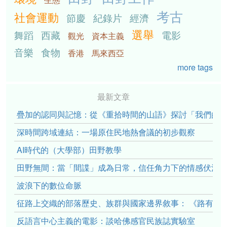
考古
社會運動
節慶
紀錄片
經濟
選舉
舞蹈
西藏
電影
觀光
資本主義
音樂
食物
香港
馬來西亞
more tags
最新文章
疊加的認同與記憶：從《重拾時間的山語》探討「我們的」立場性(po
深時間跨域連結：一場原住民地熱會議的初步觀察
AI時代的（大學部）田野教學
田野無間：當「間諜」成為日常，信任角力下的情感伏流
波浪下的數位命脈
征路上交織的部落歷史、族群與國家邊界敘事： 《路有多
反語言中心主義的電影：談哈佛感官民族誌實驗室