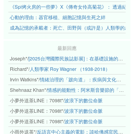
《Spi烤火房的一些夢》X《傳奇女伶高菊花》： 透過紀
心動的理由：器官移植、細胞記憶與生死之絆
成為記憶的承載者：死亡、田野與（或許是）人類學的成
最新回應
Joseph*
/
[2025台灣國際民族誌影展]：在基礎設施的邊緣，聆聽人的呼吸
Richard*
/
人類學家 Roy Wagner （1938-2018）
Irvin Watkins*
/
情緒治理的「跛向道」：疾病與文化象徵的轉變舉例
Shehnaaz Khan*
/
情感的能動性：阿米斯音樂節的「對話觀察」
小夢外送茶LINE：7098t*
/
波浪下的數位命脈
小夢外送茶LINE：7098t*
/
波浪下的數位命脈
小夢外送茶LINE：7098t*
/
波浪下的數位命脈
小雨外送茶*
/
反語言中心主義的電影：談哈佛感官民族誌實驗室