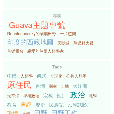
專欄
iGuava主題專號
Runningnoseky的蘭嶼田野
一片芭樂
印度的西藏地圖
天鵝城
芭樂籽大賞
芭樂電台
親愛的芭樂人類學家
Tags
中國
儀式
人類學
全球化
公共人類學
原住民
台灣
大洋洲
國家
土地
政治
宗教
性別
太平洋
學術政治
教學
書評
教育
歷史
民族誌
民族誌影片
田野
田野工作
環境
生態