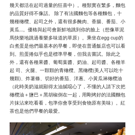
幾天都活在起司過量的狂喜中）。種類實在繁多，麵包
的品質好得不像話。 除了有法國麵包等各種麵包，十
幾種橄欖、起司之外，還有很多醃肉、香腸、番茄、小
黃瓜...。優格與起司會新鮮地跳到你的臉上（想像草泥
馬快樂地跳過養樂多味道的草原）。乘坐在egg cup的
白煮蛋是他們最基本的早餐，即使在普通飯店也可以看
到。煎蛋捲似乎也是標準早餐，但我去嘗試。除此之
外，還有各種果醬、葡萄葉醬、奶油、起司醬、各種羊
起 司、火腿、一顆顆的青橄欖、黑橄欖(美人可以吃十
幾顆)、炸薯條、切好的番茄、洋蔥、小黃瓜淋橄欖油
（此時美奶滋就顯得太油膩噁心了，不懂的人請下次把
橄欖油＋鹽巴＋黑胡椒倒在一起，用剛烤好的法國麵包
片抹沾來吃看看，包準你會享受到食物原有美味）。紅
茶也是他們早餐的最愛。