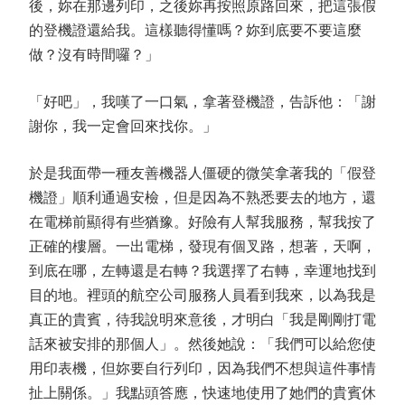
後，妳在那邊列印，之後妳再按照原路回來，把這張假
的登機證還給我。這樣聽得懂嗎？妳到底要不要這麼
做？沒有時間囉？」
「好吧」，我嘆了一口氣，拿著登機證，告訴他：「謝
謝你，我一定會回來找你。」
於是我面帶一種友善機器人僵硬的微笑拿著我的「假登
機證」順利通過安檢，但是因為不熟悉要去的地方，還
在電梯前顯得有些猶豫。好險有人幫我服務，幫我按了
正確的樓層。一出電梯，發現有個叉路，想著，天啊，
到底在哪，左轉還是右轉？我選擇了右轉，幸運地找到
目的地。裡頭的航空公司服務人員看到我來，以為我是
真正的貴賓，待我說明來意後，才明白「我是剛剛打電
話來被安排的那個人」。然後她說：「我們可以給您使
用印表機，但妳要自行列印，因為我們不想與這件事情
扯上關係。」我點頭答應，快速地使用了她們的貴賓休