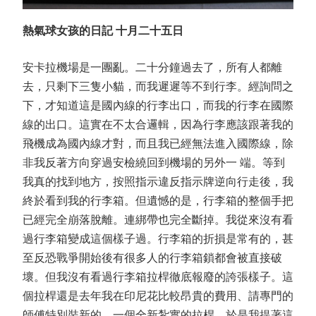
熱氣球女孩的日記 十月二十五日
安卡拉機場是一團亂。二十分鐘過去了，所有人都離
去，只剩下三隻小貓，而我遲遲等不到行李。經詢問之
下，才知道這是國內線的行李出口，而我的行李在國際
線的出口。這實在不太合邏輯，因為行李應該跟著我的
飛機成為國內線才對，而且我已經無法進入國際線，除
非我反著方向穿過安檢繞回到機場的另外一 端。等到
我真的找到地方，按照指示違反指示牌逆向行走後，我
終於看到我的行李箱。但遺憾的是，行李箱的整個手把
已經完全崩落脫離。連綁帶也完全斷掉。我從來沒有看
過行李箱變成這個樣子過。行李箱的折損是常有的，甚
至反恐戰爭開始後有很多人的行李箱鎖都會被直接破
壞。但我沒有看過行李箱拉桿徹底報廢的誇張樣子。這
個拉桿還是去年我在印尼花比較昂貴的費用、請專門的
師傅特別裝新的、一個全新紮實的拉桿。於是我提著這