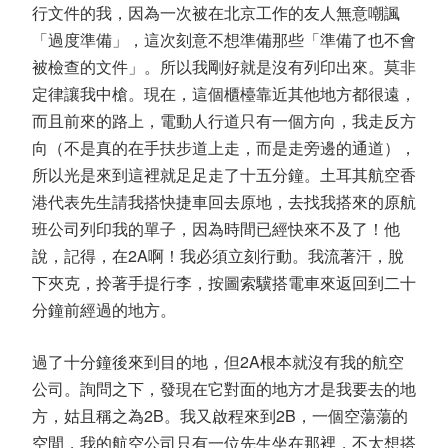
行文件的我，因為一次被在北京工作的友人無意嘲諷
「過度準備」，這次刻意不想準備那些「準備了也不會
被檢查的文件」。所以我剛好就是沒有列印出來。莫非
定律讓我中槍。現在，這個櫃檯靠近其他地方都很遠，
而且前來的路上，電動人行道只有一個方向，我走反方
向（不是真的在手扶步道上走，而是走旁邊的通道），
所以光是來到這裡就足足走了十五分鐘。土耳其航空香
港代表先生請我搭快捷車回去原地，去找我搭來的原航
班公司列印我的單子，因為時間已經快來不及了！他
說，記得，在2A啊！我必須立刻行動。我流著汗，脫
下夾克，拎著手提行李，按圖索驥搭電車來返回到二十
分鐘前經過的地方。
過了十分鐘後來到目的地，但2A根本就沒有我的航空
公司。詢問之下，發現在它對面的地方才是我要去的地
方，姑且稱之為2B。我又啟程來到2B，一個空蕩蕩的
空間，我的航空公司只有一位先生坐在那裡，不太想搭