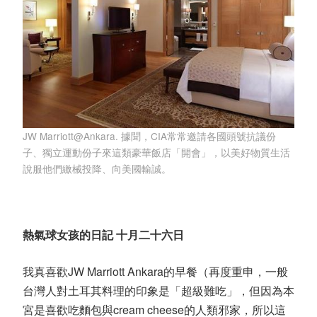
JW Marriott@Ankara. 據聞，CIA常常邀請各國頭號抗議份
子、獨立運動份子來這類豪華飯店「開會」，以美好物質生活
說服他們繳械投降、向美國輸誠。
熱氣球女孩的日記 十月二十六日
我真喜歡JW Marriott Ankara的早餐（再度重申，一般
台灣人對土耳其料理的印象是「超級難吃」，但因為本
宮是喜歡吃麵包與cream cheese的人類邪家，所以這