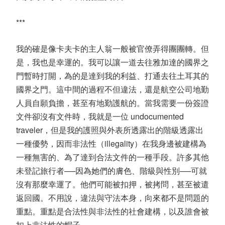
***
我的確是像卡夫卡的主人翁一般被官僚弄得團團轉。但
是，我也是幸運的。我可以讓一道去往雅加達的國界之
門暫時打開，為的是達到我的利益、打通去往土耳其的
國界之門。這中間的過程不但違法，還是航空公司地勤
人員自願負擔，甚至有地勤護航的。當我需要一份簽證
文件卻沒有文件時，我就是一位 undocumented
traveler，但是我的護照與外表所透露出的階級透露出
一種優勢，因而非法性（illegality）在我身邊被建構為
一種無害的、為了達到合法文件的一種手段。許多其他
未登記旅行者──因為她們的膚色、階級與性別──可就
沒有那麼幸運了。他們可能被扣押，被拷問，甚至被遣
返回國。不用說，違法與守法本身，向來都不是問題的
重點。重點是合法性與非法性的社會建構，以及誰會被
扣上非法性的帽子。