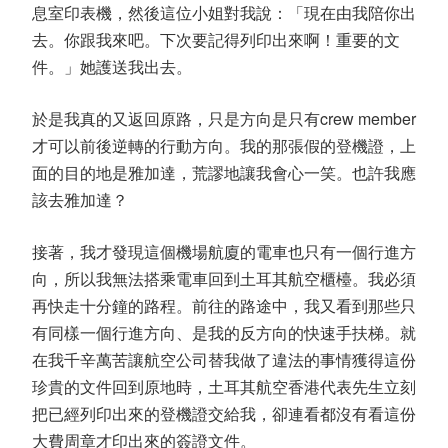
息室印表機，然後這位小姐對我說：「現在由我陪你出
去。你跟我來吧。下次要記得列印出來啊！重要的文
件。」她護送我出去。
於是我真的又返回原路，只是方向是只有crew member
才可以前後逆轉的行動方向。我的那張假的登機證，上
面的目的地是雅加達，荒謬地讓我會心一笑。也許我應
該去雅加達？
接著，我才發現這個機場航廈的電車也只有一個行進方
向，所以我無法搭乘電車回到土耳其航空櫃檯。我必須
再快走十分鐘的路程。前往的路途中，我又看到那些只
有同樣一個行進方向、是我的反方向的快速手扶梯。就
在我千辛萬苦讓航空公司替我做了違法的事情獲得這份
珍貴的文件回到原地時，土耳其航空香港代表先生立刻
把已經列印出來的登機證交給我，卻連看都沒有看這份
大費周章才印出來的簽證文件。