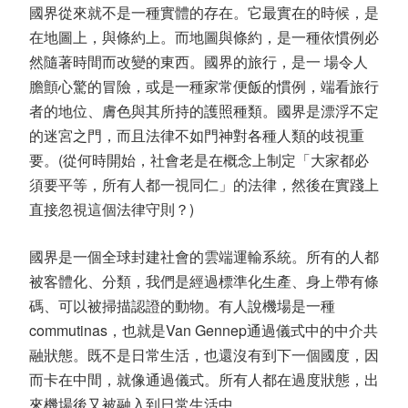
國界從來就不是一種實體的存在。它最實在的時候，是
在地圖上，與條約上。而地圖與條約，是一種依慣例必
然隨著時間而改變的東西。國界的旅行，是一 場令人
膽顫心驚的冒險，或是一種家常便飯的慣例，端看旅行
者的地位、膚色與其所持的護照種類。國界是漂浮不定
的迷宮之門，而且法律不如門神對各種人類的歧視重
要。(從何時開始，社會老是在概念上制定「大家都必
須要平等，所有人都一視同仁」的法律，然後在實踐上
直接忽視這個法律守則？)
國界是一個全球封建社會的雲端運輸系統。所有的人都
被客體化、分類，我們是經過標準化生產、身上帶有條
碼、可以被掃描認證的動物。有人說機場是一種
commutinas，也就是Van Gennep通過儀式中的中介共
融狀態。既不是日常生活，也還沒有到下一個國度，因
而卡在中間，就像通過儀式。所有人都在過度狀態，出
來機場後又被融入到日常生活中。