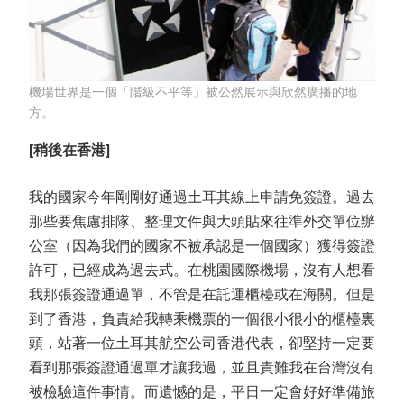
機場世界是一個「階級不平等」被公然展示與欣然廣播的地
方。
[稍後在香港]
我的國家今年剛剛好通過土耳其線上申請免簽證。過去
那些要焦慮排隊、整理文件與大頭貼來往準外交單位辦
公室（因為我們的國家不被承認是一個國家）獲得簽證
許可，已經成為過去式。在桃園國際機場，沒有人想看
我那張簽證通過單，不管是在託運櫃檯或在海關。但是
到了香港，負責給我轉乘機票的一個很小很小的櫃檯裏
頭，站著一位土耳其航空公司香港代表，卻堅持一定要
看到那張簽證通過單才讓我過，並且責難我在台灣沒有
被檢驗這件事情。而遺憾的是，平日一定會好好準備旅