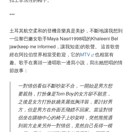
***
土耳其航空柔和的登機音樂真是美妙，不斷地讓我想到
一位黎巴嫩女歌手Maya Nasri1998唱的Khaleeni Bel
jaw(keep me informed，讓我知道)的歌聲。 這首歌曾
經在阿拉伯世界相當受歡迎，它的
MTV
也相當有
趣。歌手在裏頭一邊唱歌一邊寫小說，寫出她想唱的情
節故事：
一對情侶看似不斷吵架不合，一開始是男方想
要親熱，打扮像是Tom Boy的女方卻不願意，
之後是女方打扮妖嬌美麗低胸洋裝，要討好男
方，但是男方在外面丟飛鏢不回家。當這對情
侶坐在購物中心的椅子上吵架時，突然熊熊遇
到前方走來另外一對情侶，竟然自己長得一模