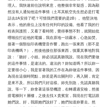
理人。我快速前往說明來意，他整個非常疑惑，因為顯
然沒有人通知他這件事情（土耳其航空先生想必是打電
話去2A安排了吧？可惜我們需要的是2B）。他堅決地
表示，他的座位上沒有任何列印的設備。他看了我的行
程表與護照，又看了看時間，覺得事態不對，就開始批
哩啪拉打起他的電腦，我在原地一頭霧水，心急如焚。
接著一個類似印表機聲音作響，跑出一張東西（那不是
印表機嗎？），然後他接住那張東西，慎重其事地對我
說：「聽好，小姐。妳必須認真聽我說。現在我們要做
的這件事情，是違法的。違法的？妳知道嗎？所以妳一
定要很小心，我是冒著我的工作在為妳做這件事情。因
為現在這個時間點，妳若是再出關列印，再入關，肯定
是來不及。所以我們只好這樣。妳先別急，先認真聽我
說。等一下，妳拿著這張登機證，右轉通過安檢，然後
搭電梯到Ｙ層樓，之後去找Ｘ貴賓室，我現在打電話跟
她們說。好，我跟她們說好了，她們知道妳要去。然