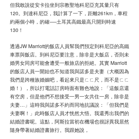
但我敢說從安卡拉坐到宗教聖地科尼亞充其量只有
120。到達科尼亞，我計算了一下，距離261km，車程
約兩個小時，的確──土耳其高鐵最高只開到時速
130！
透過JW Marriott的飯店人員幫我們預定到科尼亞的高鐵
車票與飯店。到科尼亞要注意，除非是大飯店，否則未
婚男女同房可能會遭受一般旅店的拒絕。其實 Marriott
的飯店人員一開始也不知道我與諾多是夫妻（大概因為
我們是跨種族婚姻吧，看起來只是ㄈㄈ尺，而不是ㄈㄈ
婚！），所以打電話訂房時面有難色地說：「這飯店還
有空房，但是他們不想接受一男一女共住一房，除非是
夫妻…」這時我與諾多不約而同地抗議說：「但我們是
夫妻啊！」此時飯店人員才恍然大悟。我還秀出我們的
結婚證書呢。這點，阿斯拉當初在機場也很訝異我居然
隨身帶著結婚證書旅行。我跟她說，