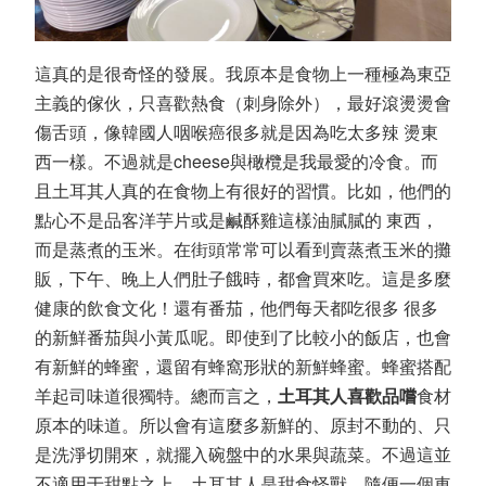
這真的是很奇怪的發展。我原本是食物上一種極為東亞
主義的傢伙，只喜歡熱食（刺身除外），最好滾燙燙會
傷舌頭，像韓國人咽喉癌很多就是因為吃太多辣 燙東
西一樣。不過就是cheese與橄欖是我最愛的冷食。而
且土耳其人真的在食物上有很好的習慣。比如，他們的
點心不是品客洋芋片或是鹹酥雞這樣油膩膩的 東西，
而是蒸煮的玉米。在街頭常常可以看到賣蒸煮玉米的攤
販，下午、晚上人們肚子餓時，都會買來吃。這是多麼
健康的飲食文化！還有番茄，他們每天都吃很多 很多
的新鮮番茄與小黃瓜呢。即使到了比較小的飯店，也會
有新鮮的蜂蜜，還留有蜂窩形狀的新鮮蜂蜜。蜂蜜搭配
羊起司味道很獨特。總而言之，
土耳其人喜歡品嚐
食材
原本的味道。所以會有這麼多新鮮的、原封不動的、只
是洗淨切開來，就擺入碗盤中的水果與蔬菜。不過這並
不適用于甜點之上。土耳其人是甜食怪獸，隨便一個車