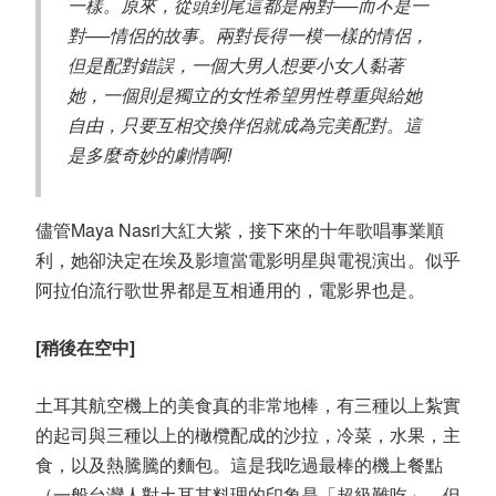
一樣。原來，從頭到尾這都是兩對──而不是一
對──情侶的故事。兩對長得一模一樣的情侶，
但是配對錯誤，一個大男人想要小女人黏著
她，一個則是獨立的女性希望男性尊重與給她
自由，只要互相交換伴侶就成為完美配對。這
是多麼奇妙的劇情啊!
儘管Maya Nasri大紅大紫，接下來的十年歌唱事業順
利，她卻決定在埃及影壇當電影明星與電視演出。似乎
阿拉伯流行歌世界都是互相通用的，電影界也是。
[稍後在空中]
土耳其航空機上的美食真的非常地棒，有三種以上紮實
的起司與三種以上的橄欖配成的沙拉，冷菜，水果，主
食，以及熱騰騰的麵包。這是我吃過最棒的機上餐點
（一般台灣人對土耳其料理的印象是「超級難吃」，但