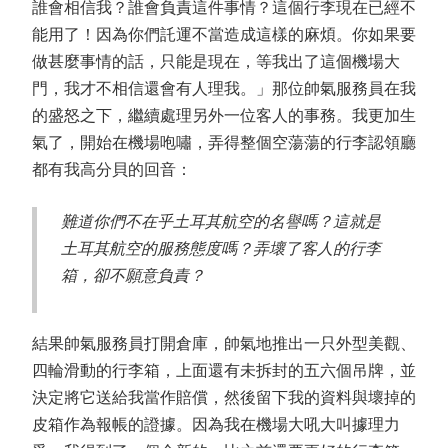
誰會相信我？誰會負責這件事情？這個行李現在已經不
能用了！因為你們託運不當造成這樣的麻煩。你如果要
做甚麼事情的話，只能是現在，等我出了這個機場大
門，我才不相信還會有人理我。」那位帥氣服務員在我
的盛怒之下，繼續處理另外一位客人的事務。我更加生
氣了，開始在機場咆嘯，弄得整個空蕩蕩的行李認領廳
都有我高分貝的回音：
難道你們不在乎土耳其航空的名譽嗎？這就是
土耳其航空的服務態度嗎？弄壞了客人的行李
箱，卻不願意負責？
結果帥氣服務員打開倉庫，帥氣地推出一只外型美觀、
四輪滑動的行李箱，上面還有未拆封的五六個吊牌，並
決定將它送給我當作賠償，然後留下我的資料與壞掉的
皮箱作為報帳的證據。因為我在機場大吼大叫據理力