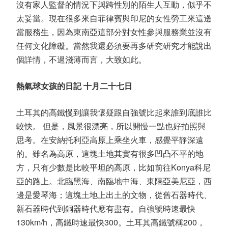
沒有家人監督的情況下與跨性別的陌生人互動，似乎不
太妥當。現在很多來自菲律賓與印尼的女性勞工來這邊
當服務生，因為東南亞這部分對女性參與服務業並沒有
任何文化障礙。當然我還必須要再多研究研究才能說出
個詳情，不過淺薄而言，大致如此。
熱氣球女孩的日記 十月二十七日
土耳其的高鐵慢到讓我懷疑跟自強號比起來誰到底誰比
較快。 但是，風景很漂亮，所以開慢一點也好拍照與
思考。在安納托利亞高原上乘坐火車，感覺平靜深遠
的。雖名為高原，這塊土地其實有很多凹凸不平的地
方，只有少數是比較平坦的高原，比如前往Konya科尼
亞的路上。北臨黑海、南臨地中海、東隔亞美尼亞，西
邊是愛琴海；這塊土地上出土的文物，從舊石器時代、
新石器時代到銅器時代應有盡有。自強號時速最快
130km/h，高鐵時速最快300。土耳其高鐵號稱200，