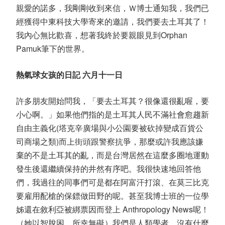
親愛的諾多，我剛剛收到來信，Ｗ博士通知我，我們已
經獲得中東科技大學寄來的邀請，我們要去土耳其了！
我內心無比歡喜，想著我終於要親眼見到Orphan
Pamuk筆下的世界。
熱氣球女孩的日記 六月十一日
許多朋友開始問我，「要去土耳其？很像還很亂喔，要
小心啊。」如果他們指的是土耳其人民不滿社會愈趨新
自由主義化(塔克辛廣場與小公園要被砍掉變成百貨公
司商場之類)而上街頭跟警察抗爭，那麼或許我應該嫌
棄的不是土耳其的亂，而是台灣居然在這麼多圈地運動
發生後還繼續保持的井然有序吧。我很快速地回答他
們，我過往的同事們可是都在阿富汗打滾、在莫三比克
要雇用配槍的保鏢做田野的呢。甚至我博士班的一位學
姊還在敘利亞被綁票因而登上 Anthropology News呢！
（她以智脫困，所幸無礙）我們是人類學者，沒有什麼