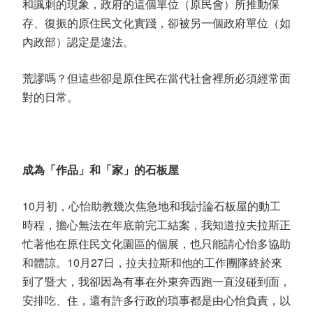
和諷刺的現象，政府的這個單位（原民會）所推動保
存、復振的原住民文化實踐，卻被另一個政府單位（如
內政部）認定是違法。
荒謬嗎？但這些卻是原住民在當代社會裡所必須經常面
對的日常。
成為「作品」和「家」的石板屋
10月初，心怡助教幾次焦急地和我討論石板屋的動工
時程，擔心無法在年底前完工結案，我知道拉夫拉斯正
忙著他在原住民文化園區的個展，也只能請心怡多協助
和體諒。10月27日，拉夫拉斯和他的工作團隊終於來
到了暨大，我卻因為有事在外東奔西跑一直沒碰到面，
安排吃、住，還有許多行政的瑣事都是由心怡負責，以