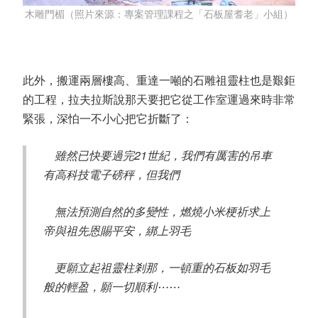
木雕門楣（照片來源：專案管理課程之「石板屋耆老」小組）
此外，搬運兩層樓高、重達一噸的石雕祖靈柱也是艱鉅
的工程，拉夫拉斯說那天要把它從工作室運過來時非常
緊張，深怕一不小心把它折斷了：
雖然已快要過完21世紀，我們有厲害的吊車
有高科技電子磅秤，但我們
無法預測自然的多變性，燃燒小米梗祈求上
帝與祖先恩賜平安，綁上羽毛
更願立起祖靈柱剎那，一頓重的石板如羽毛
般的輕盈，願一切順利⋯⋯