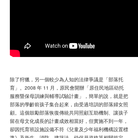
除了狩獵，另一個較少為人知的法律爭議是「部落托
育」。2008 年 11 月，原民會開辦「原住民地區幼托
服務暨保母訓練與輔導試驗計畫」，簡單的說，就是把
部落的學齡前孩子集合起來，由受過培訓的部落婦女照
顧。這個鼓勵部落恢復傳統共同照顧互助機制、讓孩子
留在母文化成長的計畫成效相當好，但實施不到一年，
卻因托育班設施設備不符《兒童及少年福利機構設置標
準》及衛生、消防、建築法、幼保員資格等相關規定，