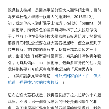
認識拉夫拉斯，是因為畢業於暨大人類學碩士班，目前
為英國杜倫大學博士候選人的蕭鄉唯。2016年12月
初，我請他來人類所課堂上演講，在比較「pulima」與
「藝術家」兩個角色的差異時鄉唯舉了拉夫拉斯做例
子，並放了他在美和科技大學蓋的石板屋照片，於是當
那個月底我動念想要在暨大蓋石板屋時，便立刻想到了
拉夫拉斯。在聯繫的過程中，我越來越為這位才三十
歲，生活與創作經歷卻相當豐富、精采的排灣族青年吸
引，同時具備pulima、藝術家、包商多重身份的他，是
我特別想要引介給原專班學生認識的「原住民青年」
。（詳細請參見筆者這篇
「出外找回家的路：在「偉大
航道」裡尋找定位的拉夫拉斯」
）
這次在暨大蓋石板屋，我再度見證了拉夫拉斯的十八般
武藝。不過，另一個讓我動容的部分是他和學生的相
處。為了讓原專班學生能參與石板屋的建造過程，我的