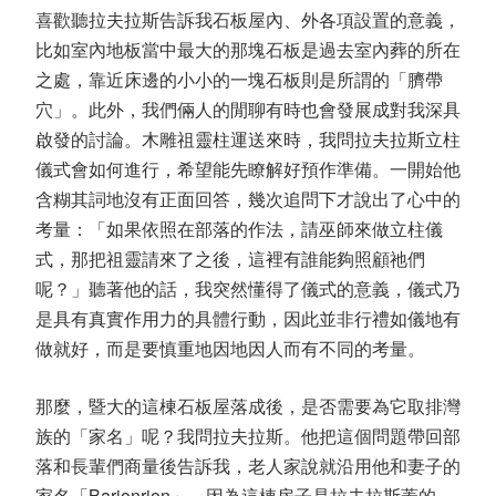
喜歡聽拉夫拉斯告訴我石板屋內、外各項設置的意義，
比如室內地板當中最大的那塊石板是過去室內葬的所在
之處，靠近床邊的小小的一塊石板則是所謂的「臍帶
穴」。此外，我們倆人的閒聊有時也會發展成對我深具
啟發的討論。木雕祖靈柱運送來時，我問拉夫拉斯立柱
儀式會如何進行，希望能先瞭解好預作準備。一開始他
含糊其詞地沒有正面回答，幾次追問下才說出了心中的
考量：「如果依照在部落的作法，請巫師來做立柱儀
式，那把祖靈請來了之後，這裡有誰能夠照顧祂們
呢？」聽著他的話，我突然懂得了儀式的意義，儀式乃
是具有真實作用力的具體行動，因此並非行禮如儀地有
做就好，而是要慎重地因地因人而有不同的考量。
那麼，暨大的這棟石板屋落成後，是否需要為它取排灣
族的「家名」呢？我問拉夫拉斯。他把這個問題帶回部
落和長輩們商量後告訴我，老人家說就沿用他和妻子的
家名「Barjonrjon」，因為這棟房子是拉夫拉斯蓋的，