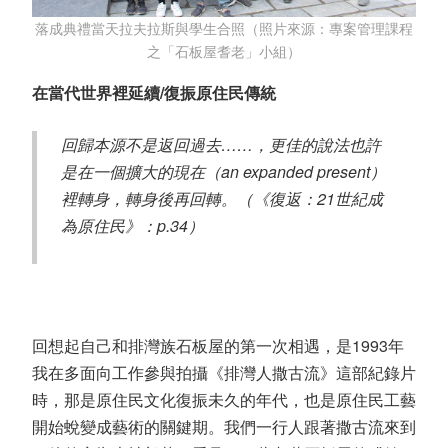
落成典禮當天拉夫拉斯與學生合照（照片來源：專案管理課程
之「石板屋耆老」小組）
在當代世界裡延續/復振原住民傳統
回歸本源不是返回過去……，更佳的說法也許
是在一個擴大的現在（an expanded present）
裡轉身，轉身後再回轉。（《復返：21世紀成
為原住民》：p.34）
回想起自己和排灣族石板屋的第一次相遇，是1993年
我在多面向工作參與拍攝《排灣人撒古流》這部紀錄片
時，那是原住民文化復振未久的年代，也是原住民工藝
開始蛻變成藝術的關鍵期。我們一行人跟著撒古流來到