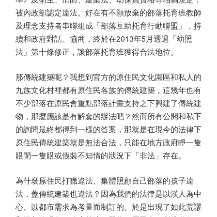
被內政部認定違法。好在有不願放棄的部落托育班教師
及理念支持者串聯組成「部落互助托育行動聯盟」，持
續和政府對話、協商，終於在2013年5月透過「幼照
法」第十條修正，讓部落托育班獲得合法地位。
那傳統建築呢？我想到官方的原住民文化園區和私人的
九族文化村裡都有原住民各族的傳統建築，這幾年也有
不少部落在原民會重點部落計畫支持之下興建了傳統建
物，那麼應該是有解套的辦法吧？然而所有公開和私下
的詢問最終都得到一樣的答案，那就是在現今的法律下
原住民傳統建築就是無法合法，只能在地方政府睜一隻
眼閉一隻眼或假裝不知情的狀況下「非法」存在。
為什麼原住民打獵違法、集體照顧自己部落的孩子違
法，蓋傳統建築也違法？因為我們的法律是以漢人為中
心、以都市需求為考量而制訂的。於是出現了如此荒謬