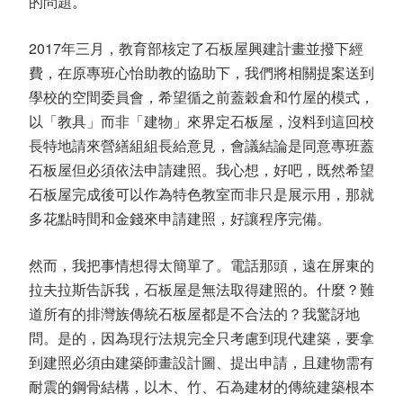
的問題。
2017年三月，教育部核定了石板屋興建計畫並撥下經
費，在原專班心怡助教的協助下，我們將相關提案送到
學校的空間委員會，希望循之前蓋穀倉和竹屋的模式，
以「教具」而非「建物」來界定石板屋，沒料到這回校
長特地請來營繕組組長給意見，會議結論是同意專班蓋
石板屋但必須依法申請建照。我心想，好吧，既然希望
石板屋完成後可以作為特色教室而非只是展示用，那就
多花點時間和金錢來申請建照，好讓程序完備。
然而，我把事情想得太簡單了。電話那頭，遠在屏東的
拉夫拉斯告訴我，石板屋是無法取得建照的。什麼？難
道所有的排灣族傳統石板屋都是不合法的？我驚訝地
問。是的，因為現行法規完全只考慮到現代建築，要拿
到建照必須由建築師畫設計圖、提出申請，且建物需有
耐震的鋼骨結構，以木、竹、石為建材的傳統建築根本