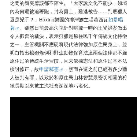
之間的衝突應該都不陌生。「大家說文化不能少，領域
內為何還被追著跑，封為勇士，難逃被告……到底獵人
還是兇手？」Boxing樂團的排灣族主唱葛西瓦
如是唱
著
。雖然日前最高法院針對喧騰一時的王光祿案做出
令人振奮的裁決，表示狩獵是原住民千年傳統文化特徵
之一，主管機關不應硬將現代法律強加原住民身上，並
明白指出槍砲條例和野生動物保育法這兩個法律都不顧
原住民的傳統生活習慣，且未依據憲法和原住民基本法
檢討修正，故
申請釋憲
，然而在這之前已經有多少獵
人被判有罪，以致於和原住民山林智慧最密切相關的狩
獵長期以來被主流社會深深地污名化。