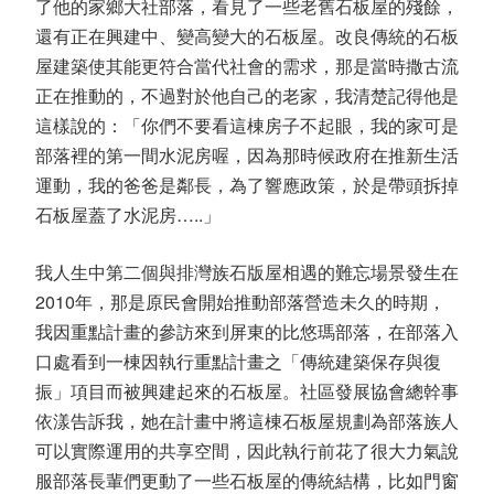
了他的家鄉大社部落，看見了一些老舊石板屋的殘餘，
還有正在興建中、變高變大的石板屋。改良傳統的石板
屋建築使其能更符合當代社會的需求，那是當時撒古流
正在推動的，不過對於他自己的老家，我清楚記得他是
這樣說的：「你們不要看這棟房子不起眼，我的家可是
部落裡的第一間水泥房喔，因為那時候政府在推新生活
運動，我的爸爸是鄰長，為了響應政策，於是帶頭拆掉
石板屋蓋了水泥房…..」
我人生中第二個與排灣族石版屋相遇的難忘場景發生在
2010年，那是原民會開始推動部落營造未久的時期，
我因重點計畫的參訪來到屏東的比悠瑪部落，在部落入
口處看到一棟因執行重點計畫之「傳統建築保存與復
振」項目而被興建起來的石板屋。社區發展協會總幹事
依漾告訴我，她在計畫中將這棟石板屋規劃為部落族人
可以實際運用的共享空間，因此執行前花了很大力氣說
服部落長輩們更動了一些石板屋的傳統結構，比如門窗