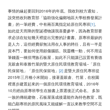
事情的緣起要回到2016年的年底。我收到校方通知，
說突然收到教育部「協助強化偏鄉地區大學校務發展計
畫」的一筆經費，中有兩百萬指定給原住民專班
[1]
。
如此從天而降的聖誕禮物讓我喜憂參半，因為教育部要
求必須在短短幾天裡提出完整的計畫書。原專班最缺的
是人力，這些經費卻無法用在人事的聘任，且有一半是
資本門，要如何使用頗傷腦筋。我靈機一動，何不用這
筆錢蓋一棟排灣族石板屋，如此不只能讓已設置有賽德
克穀倉和泰雅竹屋的暨大原住民環境教育場域--「原住
民保留地」「原住民保留地」
[2]
是暨大原住民專班從
2015年三月種小米開始，接著蓋穀倉、竹屋，在校園
裡逐步建置起來的一個原住民環境教育場域，2016年
10月經由原專班學生在臉書上票選後正式命名。 多加
一族的傳統建物，石板屋落成後還能作為特色教室，既
能凸顯專班的原民風味又能緩解一直以來教學空間不足