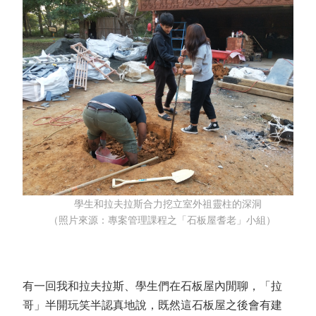
學生和拉夫拉斯合力挖立室外祖靈柱的深洞
（照片來源：專案管理課程之「石板屋耆老」小組）
有一回我和拉夫拉斯、學生們在石板屋內閒聊，「拉
哥」半開玩笑半認真地說，既然這石板屋之後會有建