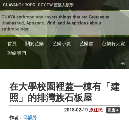
移至主內容
GUAVANTHROPOLOGY.TW 芭樂人類學
GUAVA anthropology covers things that are Grotesque,
Unabashed, Apostate, Virid, and Auspicious about
anthropology!
首頁
關於芭樂
芭樂小農
芭樂書
芭樂籽大賞
聯絡我們
在大學校園裡蓋一棟有「建
照」的排灣族石板屋
2018-02-19
原住民
回應 4
作者：
邱韻芳