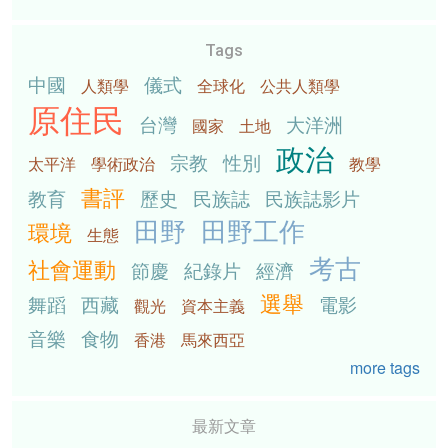
Tags
中國
儀式
人類學
全球化
公共人類學
原住民
台灣
大洋洲
國家
土地
政治
宗教
性別
太平洋
學術政治
教學
書評
教育
歷史
民族誌
民族誌影片
田野
田野工作
環境
生態
考古
社會運動
節慶
紀錄片
經濟
選舉
舞蹈
西藏
電影
觀光
資本主義
音樂
食物
香港
馬來西亞
more tags
最新文章