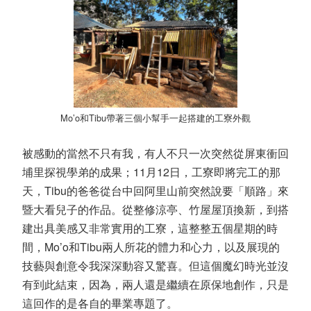
Mo’o
和
Tibu
帶著三個小幫手一起搭建的工寮外觀
被感動的當然不只有我，有人不只一次突然從屏東衝回
埔里探視學弟的成果；
11
月
12
日，工寮即將完工的那
天，
Tibu
的爸爸從台中回阿里山前突然說要「順路」來
暨大看兒子的作品。從整修涼亭、竹屋屋頂換新，到搭
建出具美感又非常實用的工寮，這整整五個星期的時
間，
Mo’o
和
Tibu
兩人所花的體力和心力，以及展現的
技藝與創意令我深深動容又驚喜。但這個魔幻時光並沒
有到此結束，因為，兩人還是繼續在原保地創作，只是
這回作的是各自的畢業專題了。