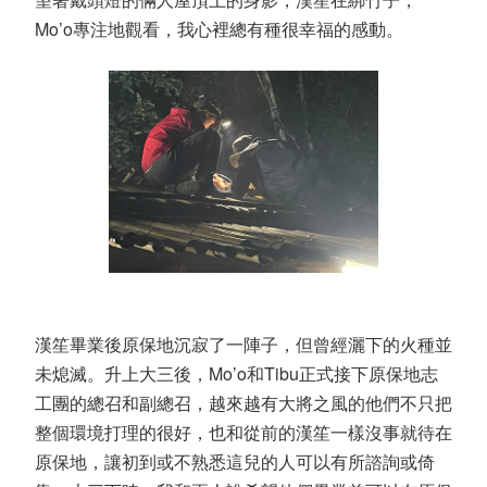
Mo’o
專注地觀看，我心裡總有種很幸福的感動。
漢笙畢業後原保地沉寂了一陣子，但曾經灑下的火種並
未熄滅。升上大三後，
Mo’o
和
Tibu
正式接下原保地志
工團的總召和副總召，越來越有大將之風的他們不只把
整個環境打理的很好，也和從前的漢笙一樣沒事就待在
原保地，讓初到或不熟悉這兒的人可以有所諮詢或倚