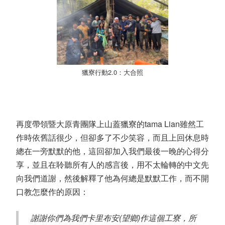
獵寮行動
2.0
：大合照
再度帶領暨大原青團隊上山蓋獵寮的
tama Lian
雖然工
作時依舊話很少，但卻多了不少笑容，而且上回休息時
總在一旁默默的他，這回卻加入我們最後一晚的心得分
享，並且在聆聽所有人的感言後，用不太輪轉的中文先
向我們道謝，然後解釋了他為何總是默默工作，而不開
口教怎麼作的原因：
謝謝你們為我們卡里布安
(
望鄉
)
作這個工寮，所