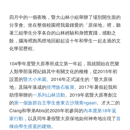
四月中的一個夜晚，暨大山林小組舉辦了場別開生面的
分享會。坐在整個校園裡我最鍾愛的「原保地」裡，聽
著三組學生分享各自的山林經驗和身體實踐，感動之
餘，腦海裡跑馬燈地回顧起這十年和學生一起走過的文
化學習歷程。
104
學年度暨大原專班成立第一年起，我就開始在芭樂
人類學部落裡紀錄其中有關文化的種種，從
2015
年初
設置的
暨大小米園
、
2016
年正式誕生的「暨大原保
地」及隔年落成的
排灣族石板屋
、
2017
年暑假起我和
助理舉辦的
一系列山林活動
、
2019
年底暨大原專創立
的
第一個族群自主學生會東古沙飛青
ngaan
、才大二的
Ciang
和學弟
Abis
於
2020
年初參與的
內本鹿第
18
年返
家行動
，以及同年暑假暨大原保地如何神奇地出現了
首
棟由學生搭蓋的建物
。