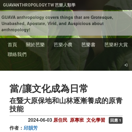
移至主內容
GUAVANTHROPOLOGY.TW 芭樂人類學
GUAVA anthropology covers things that are Grotesque,
Unabashed, Apostate, Virid, and Auspicious about
anthropology!
首頁
關於芭樂
芭樂小農
芭樂書
芭樂籽大賞
聯絡我們
當/讓文化成為日常
在暨大原保地和山林逐漸養成的原青
技能
2024-06-03
原住民
原專班
文化學習
回應 1
作者：
邱韻芳