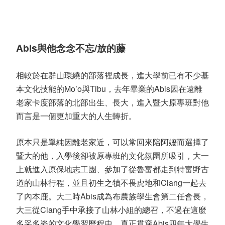
Abis
與他念念不忘
/
放的藤
相較於在群山環繞的部落裡成長，進大學前已有不少基
本文化技能的
Mo’o
與
Tibu
，去年畢業的
Abis
因在遠離
老家卡度部落的北部出生、長大，進入暨大原專班對他
而言是一個更加重大的人生轉折。
原本只是單純因離老家近，可以常回來陪阿嬤而選擇了
暨大的他，入學後卻被原專班的文化氛圍所吸引，大一
上就進入原保地志工團、參加了從魯富都走到特富野古
道的山林行程，並且初生之犢不畏虎地和
Ciang
一起去
了內本鹿。大二時
Abis
成為布農族學生會第二任會長，
大三從
Ciang
手中承接了山林小組的總召，不過在這麼
多采多姿的文化學習歷程中，真正貫穿
Abis
四年大學生