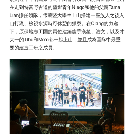
在走到特富野古道的望鄉青年
Nieqo
和他的父親
Tama
Lian
擔任領隊，帶著暨大學生上山搭建一座族人之後入
山打獵、檢視水源時可休憩的獵寮。在
Ciang
的力邀
下，原保地志工團的兩位建築能手漢笙、浩文，以及才
大一的
Tibu
和
Mo’o
都一起上山，並且成為團隊中最重
要的建造工班之成員。