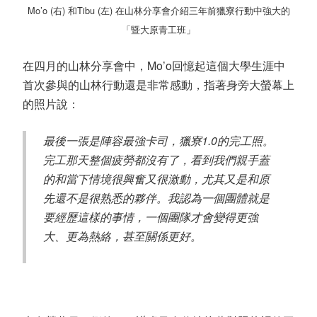
Mo’o (
右
)
和
Tibu (
左
)
在山林分享會介紹三年前獵寮行動中強大的
「暨大原青工班」
在四月的山林分享會中，
Mo’o
回憶起這個大學生涯中
首次參與的山林行動還是非常感動，指著身旁大螢幕上
的照片說：
最後一張是陣容最強卡司，獵寮
1.0
的完工照。
完工那天整個疲勞都沒有了，看到我們親手蓋
的和當下情境很興奮又很激動，尤其又是和原
先還不是很熟悉的夥伴。我認為一個團體就是
要經歷這樣的事情，一個團隊才會變得更強
大、更為熱絡，甚至關係更好。