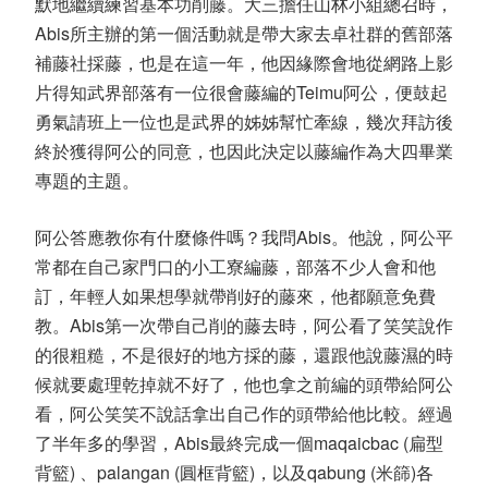
默地繼續練習基本功削藤。大三擔任山林小組總召時，
Abis
所主辦的第一個活動就是帶大家去卓社群的舊部落
補藤社採藤，也是在這一年，他因緣際會地從網路上影
片得知武界部落有一位很會藤編的
Teimu
阿公，便鼓起
勇氣請班上一位也是武界的姊姊幫忙牽線，幾次拜訪後
終於獲得阿公的同意，也因此決定以藤編作為大四畢業
專題的主題。
阿公答應教你有什麼條件嗎？我問
Abis
。他說，阿公平
常都在自己家門口的小工寮編藤，部落不少人會和他
訂，年輕人如果想學就帶削好的藤來，他都願意免費
教。
Abis
第一次帶自己削的藤去時，阿公看了笑笑說作
的很粗糙，不是很好的地方採的藤，還跟他說藤濕的時
候就要處理乾掉就不好了，他也拿之前編的頭帶給阿公
看，阿公笑笑不說話拿出自己作的頭帶給他比較。經過
了半年多的學習，
Abis
最終完成一個
maqaicbac (
扁型
背籃
)
、
palangan (
圓框背籃
)
，以及
qabung (
米篩
)
各