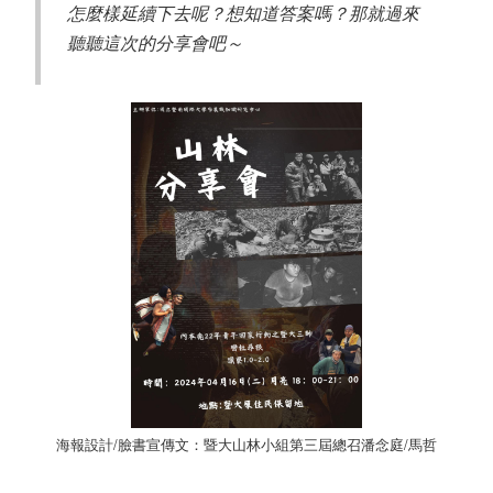
怎麼樣延續下去呢？想知道答案嗎？那就過來
聽聽這次的分享會吧～
海報設計
/
臉書宣傳文：暨大山林小組第三屆總召潘念庭
/
馬哲