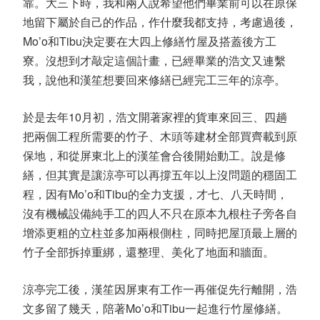
靠。大三下時，我和兩人說希望他們畢業前可以在原保
地留下屬於自己的作品，作什麼我都支持，考慮過後，
Mo’o
和
Tibu
決定要在大四上修繕竹屋及搭蓋後方工
寮。沒想到才敲定這個計畫，已經畢業的浩文又連繫
我，說他和漢笙想要回來修繕已經完工三年的涼亭。
於是去年
10
月初，浩文開著家裡的貨車來回三、四趟
把兩個工程所需要的竹子、木頭等建材全部買齊載到原
保地，和從屏東北上的漢笙會合後開始動工。說是修
繕，但其實是讓涼亭可以再撐五年以上沒問題的穩固工
程，因有
Mo’o
和
Tibu
的全力支援，才七、八天時間，
沒有機械設備純手工的四人不只在原本九根柱子旁各自
增添更粗的立柱並多加兩根側柱，同時把屋頂最上層的
竹子全部拆掉重綁，還整理、美化了地面和牆面。
涼亭完工後，漢笙因屏東有工作一再催促先行離開，浩
文多留了幾天，陪著
Mo’o
和
Tibu
一起進行竹屋修繕。