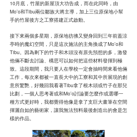
10
月底，竹屋的新屋頂大功告成，而在此同時，由
Mo’o
和
Tibu
兩位鄒族大將主導，加上三位原保地小幫
手的竹屋後方之工寮搭建正式啟動。
接下來兩個多星期，原保地彷彿又變身回到三年前蓋涼
亭時的魔幻空間，只是這次施法的主角換成了
Mo’o
和
Tibu
。因為剩下的竹子和木頭沒有原先預想的多，激發
他倆不斷去討論、構思可以如何把這些材料發揮到極
致。這段期間，我只要人在學校一定會抽時間來看他倆
工作，每次來都被一直長大中的工寮和其中所展現的創
意所驚艷，好幾回我看著
Tibu
拿了根木頭或竹子在那兒
比劃，一個人思考著或和
Mo’o
討論要怎麼作或選哪一
種方式更好時，我都覺得他像是拿了支巨大畫筆在空間
揮灑自如的藝術家，讓我無法預料最後創造出的會是怎
樣的作品。