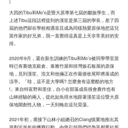
大四的
Tibu
和
Mo’o
是暨大原專第七屆的鄒族學生，而
上述
Tibu
這段話裡提到的漢笙是第三屆的學長，差了四
屆的他們卻在學校相遇並且成為同樣熱愛原保地把這兒
當作家的好兄弟，我一直覺得這真是上天非常美好的安
排。
2020
年
9
月，還在新生訓練的
Tibu
和
Mo’o
被同學帶至當
時已有賽德克穀倉、泰雅竹屋和排灣族石板屋的原保
地，見到漢笙、浩文和他倆正在作最後收尾即將落成的
涼亭。「哇，這不是大學嗎
?
怎麼會有這麼酷的地方
!
」來自特富野和里佳，自小在部落成長很會農作也有
山林經驗的兩人，從此如魚得水地跟著漢笙這位暨大原
保地開創性人物，一天到晚在這兒晃蕩。
2021
年初，甫接下山林小組總召的
Ciang
慎重地推出其
規劃近半年的獵寮行動，由曾引領我們從魯富都舊社所