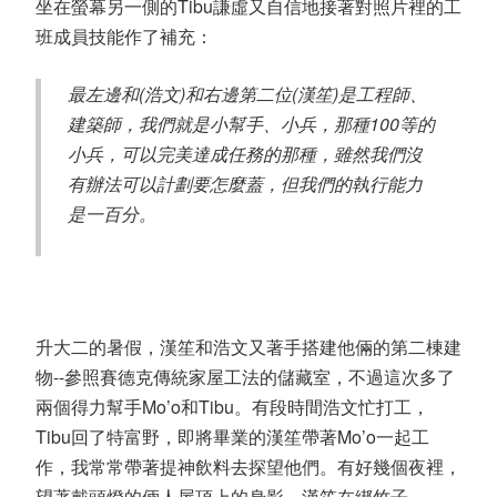
坐在螢幕另一側的
Tibu
謙虛又自信地接著對照片裡的工
班成員技能作了補充：
最左邊和
(
浩文
)
和右邊第二位
(
漢笙
)
是工程師、
建築師，我們就是小幫手、小兵，那種
100
等的
小兵，可以完美達成任務的那種，雖然我們沒
有辦法可以計劃要怎麼蓋，但我們的執行能力
是一百分。
升大二的暑假，漢笙和浩文又著手搭建他倆的第二棟建
物
--
參照賽德克傳統家屋工法的儲藏室，不過這次多了
兩個得力幫手
Mo’o
和
Tibu
。有段時間浩文忙打工，
Tibu
回了特富野，即將畢業的漢笙帶著
Mo’o
一起工
作，我常常帶著提神飲料去探望他們。有好幾個夜裡，
望著戴頭燈的倆人屋頂上的身影，漢笙在綁竹子，