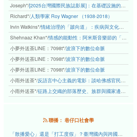
Joseph*
/
[2025台灣國際民族誌影展]：在基礎設施的邊緣，聆聽人的呼吸
Richard*
/
人類學家 Roy Wagner （1938-2018）
Irvin Watkins*
/
情緒治理的「跛向道」：疾病與文化象徵的轉變舉例
Shehnaaz Khan*
/
情感的能動性：阿米斯音樂節的「對話觀察」
小夢外送茶LINE：7098t*
/
波浪下的數位命脈
小夢外送茶LINE：7098t*
/
波浪下的數位命脈
小夢外送茶LINE：7098t*
/
波浪下的數位命脈
小雨外送茶*
/
反語言中心主義的電影：談哈佛感官民族誌實驗室
小雨外送茶*
/
征路上交織的部落歷史、族群與國家邊界敘事： 《路有多長》、《高砂的翅膀》、《檔案／李光輝》
聯播： 巷仔口社會學
「散播愛心」還是「打工度假」？臺灣國內與跨國捐卵的利他修辭、金錢動機與身體代價