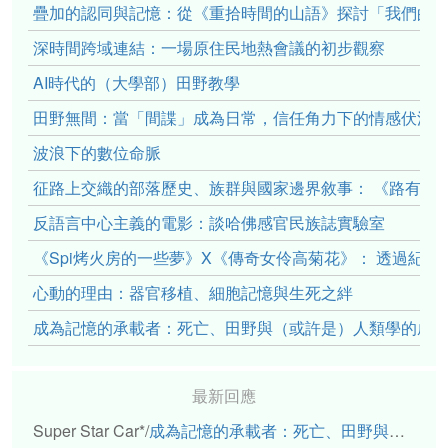
疊加的認同與記憶：從《重拾時間的山語》探討「我們的」立場性(po
深時間跨域連結：一場原住民地熱會議的初步觀察
AI時代的（大學部）田野教學
田野無間：當「間諜」成為日常，信任角力下的情感伏流
波浪下的數位命脈
征路上交織的部落歷史、族群與國家邊界敘事： 《路有多
反語言中心主義的電影：談哈佛感官民族誌實驗室
《Spi烤火房的一些夢》X《傳奇女伶高菊花》： 透過紀
心動的理由：器官移植、細胞記憶與生死之絆
成為記憶的承載者：死亡、田野與（或許是）人類學的成
最新回應
Super Star Car*
/
成為記憶的承載者：死亡、田野與（或許是）人類學的成年禮