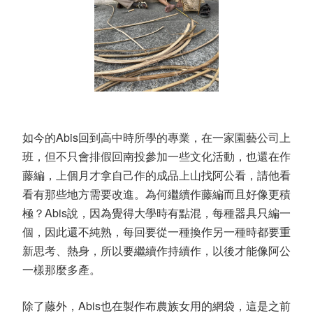
如今的
Abis
回到高中時所學的專業，在一家園藝公司上
班，但不只會排假回南投參加一些文化活動，也還在作
藤編，上個月才拿自己作的成品上山找阿公看，請他看
看有那些地方需要改進。為何繼續作藤編而且好像更積
極？
Abis
說，因為覺得大學時有點混，每種器具只編一
個，因此還不純熟，每回要從一種換作另一種時都要重
新思考、熱身，所以要繼續作持續作，以後才能像阿公
一樣那麼多產。
除了藤外，
Abis
也在製作布農族女用的網袋，這是之前