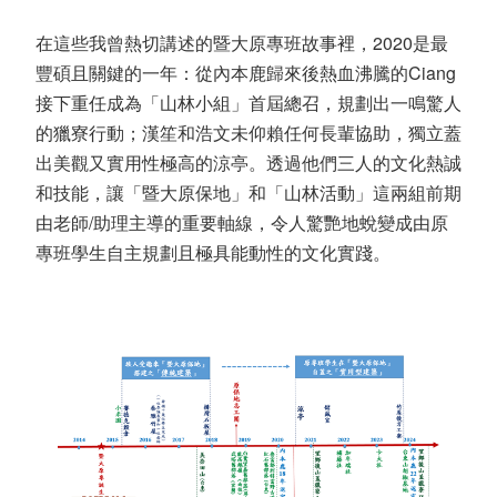
在這些我曾熱切講述的暨大原專班故事裡，
2020
是最
豐碩且關鍵的一年：從內本鹿歸來後熱血沸騰的
Ciang
接下重任成為「山林小組」首屆總召，規劃出一鳴驚人
的獵寮行動；漢笙和浩文未仰賴任何長輩協助，獨立蓋
出美觀又實用性極高的涼亭。透過他們三人的文化熱誠
和技能，讓「暨大原保地」和「山林活動」這兩組前期
由老師
/
助理主導的重要軸線，令人驚艷地蛻變成由原
專班學生自主規劃且極具能動性的文化實踐。