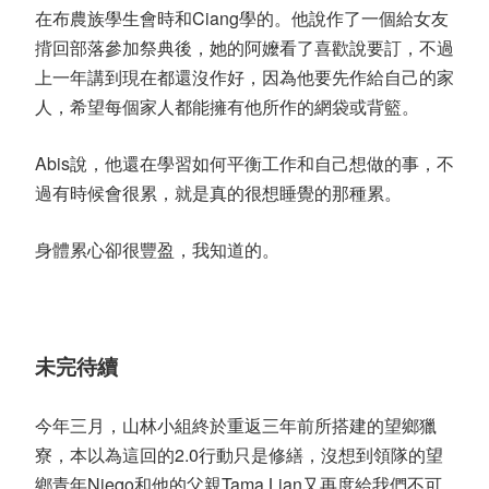
在布農族學生會時和
Ciang
學的。他說作了一個給女友
揹回部落參加祭典後，她的阿嬤看了喜歡說要訂，不過
上一年講到現在都還沒作好，因為他要先作給自己的家
人，希望每個家人都能擁有他所作的網袋或背籃。
Abis
說，他還在學習如何平衡工作和自己想做的事，不
過有時候會很累，就是真的很想睡覺的那種累。
身體累心卻很豐盈，我知道的。
未完待續
今年三月，山林小組終於重返三年前所搭建的望鄉獵
寮，本以為這回的
2.0
行動只是修繕，沒想到領隊的望
鄉青年
Nieqo
和他的父親
Tama Lian
又再度給我們不可