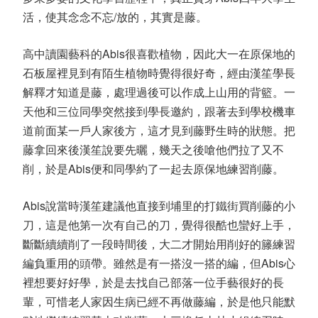
活，使其念念不忘
/
放的，其實是藤。
高中讀園藝科的
Abis
很喜歡植物，因此大一在原保地的
石板屋裡見到有陌生植物時覺得很好奇，經由漢笙學長
解釋才知道是藤，處理過後可以作成上山用的背籃。一
天他和三位同學突然接到學長邀約，跟著去到學校機車
道前面某一戶人家後方，這才見到藤野生時的狀態。把
藤拿回來後漢笙說要先曬，幾天之後嗆他們拉了又不
削，於是
Abis
便和同學約了一起去原保地練習削藤。
Abis
說當時漢笙建議他直接到埔里的打鐵街買削藤的小
刀，這是他第一次有自己的刀，覺得很酷也蠻好上手，
斷斷續續削了一段時間後，大二才開始用削好的籐練習
編負重用的頭帶。雖然是有一搭沒一搭的編，但
Abis
心
裡想要好好學，於是去找自己部落一位手藝很好的長
輩，可惜老人家因生病已經不再做藤編，於是他只能默