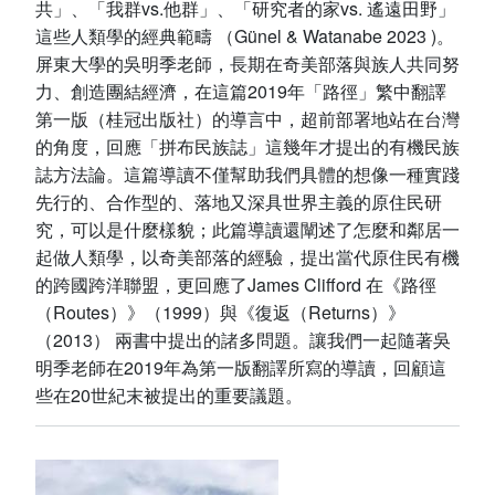
共」、「我群vs.他群」、「研究者的家vs. 遙遠田野」
這些人類學的經典範疇 （Günel & Watanabe 2023 )。
屏東大學的吳明季老師，長期在奇美部落與族人共同努
力、創造團結經濟，在這篇2019年「路徑」繁中翻譯
第一版（桂冠出版社）的導言中，超前部署地站在台灣
的角度，回應「拼布民族誌」這幾年才提出的有機民族
誌方法論。這篇導讀不僅幫助我們具體的想像一種實踐
先行的、合作型的、落地又深具世界主義的原住民研
究，可以是什麼樣貌；此篇導讀還闡述了怎麼和鄰居一
起做人類學，以奇美部落的經驗，提出當代原住民有機
的跨國跨洋聯盟，更回應了James Clifford 在《路徑
（Routes）》（1999）與《復返（Returns）》
（2013） 兩書中提出的諸多問題。讓我們一起隨著吳
明季老師在2019年為第一版翻譯所寫的導讀，回顧這
些在20世紀末被提出的重要議題。