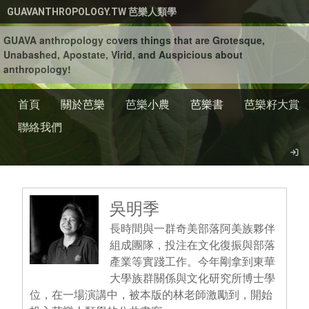
移至主內容
GUAVANTHROPOLOGY.TW 芭樂人類學
GUAVA anthropology covers things that are Grotesque,
Unabashed, Apostate, Virid, and Auspicious about
anthropology!
首頁
關於芭樂
芭樂小農
芭樂書
芭樂籽大賞
聯絡我們
吳明季
長時間與一群奇美部落阿美族夥伴
組成團隊，投注在文化復振與部落
產業等實踐工作。今年剛拿到東華
大學族群關係與文化研究所博士學
位，在一場演講中，被本版的林老師激勵到，開始