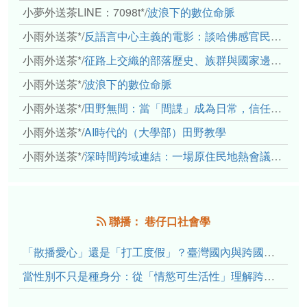
小夢外送茶LINE：7098t*
/
波浪下的數位命脈
小雨外送茶*
/
反語言中心主義的電影：談哈佛感官民族誌實驗室
小雨外送茶*
/
征路上交織的部落歷史、族群與國家邊界敘事： 《路有多長》、《高砂的翅膀》、《檔案／李光輝》
小雨外送茶*
/
波浪下的數位命脈
小雨外送茶*
/
田野無間：當「間諜」成為日常，信任角力下的情感伏流
小雨外送茶*
/
AI時代的（大學部）田野教學
小雨外送茶*
/
深時間跨域連結：一場原住民地熱會議的初步觀察
聯播： 巷仔口社會學
「散播愛心」還是「打工度假」？臺灣國內與跨國捐卵的利他修辭、金錢動機與身體代價
當性別不只是種身分：從「情慾可生活性」理解跨性別者的身體、慾望與認同探索