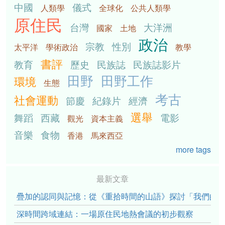
中國
儀式
人類學
全球化
公共人類學
原住民
台灣
大洋洲
國家
土地
政治
宗教
性別
太平洋
學術政治
教學
書評
教育
歷史
民族誌
民族誌影片
田野
田野工作
環境
生態
考古
社會運動
節慶
紀錄片
經濟
選舉
舞蹈
西藏
電影
觀光
資本主義
音樂
食物
香港
馬來西亞
more tags
最新文章
疊加的認同與記憶：從《重拾時間的山語》探討「我們的」立場性(po
深時間跨域連結：一場原住民地熱會議的初步觀察