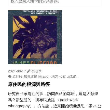
投入芭樂人類學的公共書寫。
2024-06-17
吳明季
原住民
知識建構
location
地方
位置
流動性
原住民的根源與路徑
研究自己家附近的事，訪問自己的鄰居，這是人類學
嗎？新型態的「拼布民族誌 （patchwork
ethnography）」方法論，近來開始積極反思「家vs.公