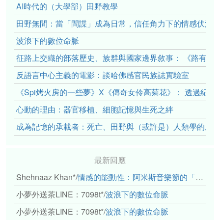
AI時代的（大學部）田野教學
田野無間：當「間諜」成為日常，信任角力下的情感伏流
波浪下的數位命脈
征路上交織的部落歷史、族群與國家邊界敘事： 《路有多
反語言中心主義的電影：談哈佛感官民族誌實驗室
《Spi烤火房的一些夢》X《傳奇女伶高菊花》： 透過紀
心動的理由：器官移植、細胞記憶與生死之絆
成為記憶的承載者：死亡、田野與（或許是）人類學的成
最新回應
Shehnaaz Khan*
/
情感的能動性：阿米斯音樂節的「對話觀察」
小夢外送茶LINE：7098t*
/
波浪下的數位命脈
小夢外送茶LINE：7098t*
/
波浪下的數位命脈