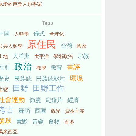
親愛的芭樂人類學家
Tags
中國
儀式
人類學
全球化
原住民
台灣
公共人類學
國家
大洋洲
宗教
土地
太平洋
學術政治
政治
書評
性別
教育
教學
環境
歷史
民族誌
民族誌影片
田野
田野工作
生態
社會運動
節慶
紀錄片
經濟
考古
舞蹈
西藏
觀光
資本主義
選舉
電影
音樂
食物
香港
馬來西亞