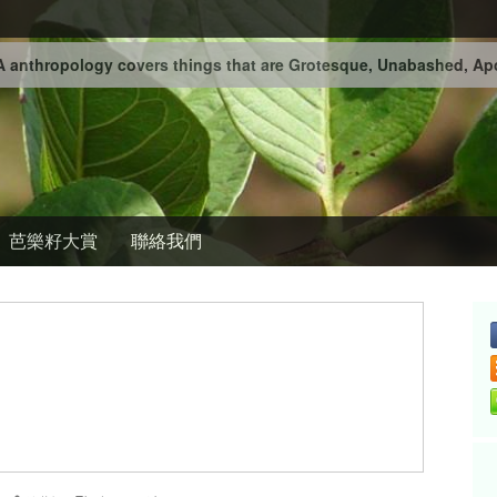
 anthropology covers things that are Grotesque, Unabashed, Apo
芭樂籽大賞
聯絡我們