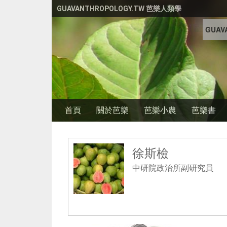
移至主內容
GUAVANTHROPOLOGY.TW 芭樂人類學
GUAVA
首頁
關於芭樂
芭樂小農
芭樂書
徐斯檢
中研院政治所副研究員