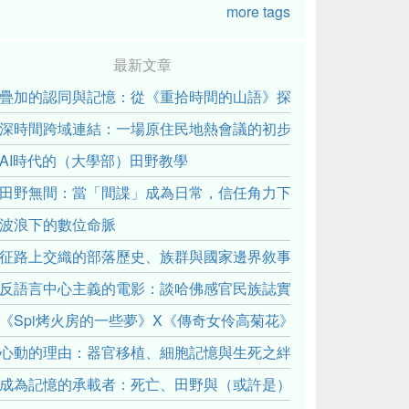
more tags
最新文章
疊加的認同與記憶：從《重拾時間的山語》探討「我們的」立場性(posit
深時間跨域連結：一場原住民地熱會議的初步觀察
AI時代的（大學部）田野教學
田野無間：當「間諜」成為日常，信任角力下的情感伏流
波浪下的數位命脈
征路上交織的部落歷史、族群與國家邊界敘事： 《路有多長》
反語言中心主義的電影：談哈佛感官民族誌實驗室
《Spi烤火房的一些夢》X《傳奇女伶高菊花》： 透過紀錄片
心動的理由：器官移植、細胞記憶與生死之絆
成為記憶的承載者：死亡、田野與（或許是）人類學的成年禮