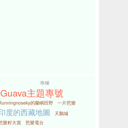
專欄
iGuava主題專號
Runningnoseky的蘭嶼田野
一片芭樂
印度的西藏地圖
天鵝城
芭樂籽大賞
芭樂電台