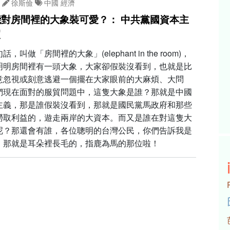
徐斯儉
中國
經濟
對房間裡的大象裝可愛？： 中共黨國資本主
貿
，叫做「房間裡的大象」(elephant in the room)，
明明房間裡有一頭大象，大家卻假裝沒看到，也就是比
意忽視或刻意逃避一個擺在大家眼前的大麻煩、大問
們現在面對的服貿問題中，這隻大象是誰？那就是中國
主義，那是誰假裝沒看到，那就是國民黨馬政府和那些
撈取利益的，遊走兩岸的大資本。而又是誰在對這隻大
呢？那還會有誰，各位聰明的台灣公民，你們告訴我是
，那就是耳朵裡長毛的，指鹿為馬的那位啦！