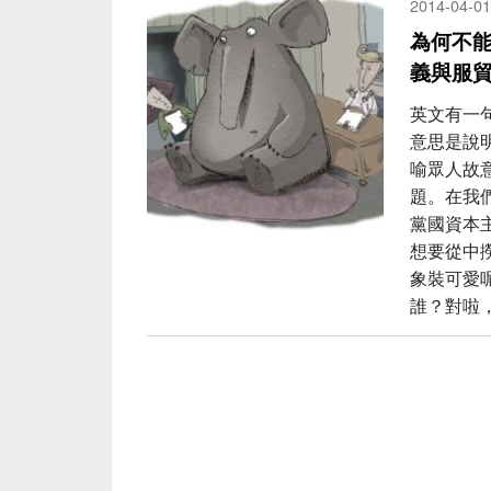
2014-04-01
為何不能
義與服
英文有一句話
意思是說
喻眾人故
題。在我
黨國資本
想要從中
象裝可愛
誰？對啦