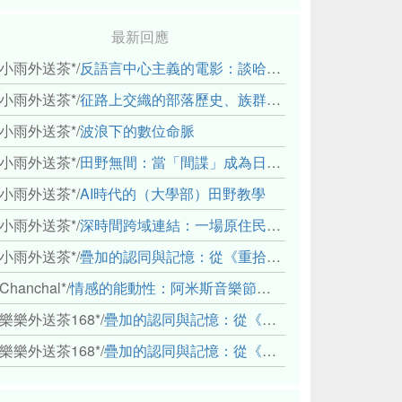
最新回應
小雨外送茶*
/
反語言中心主義的電影：談哈佛感官民族誌實驗室
小雨外送茶*
/
征路上交織的部落歷史、族群與國家邊界敘事： 《路有多長》、《高砂的翅膀》、《檔案／李光輝》
小雨外送茶*
/
波浪下的數位命脈
小雨外送茶*
/
田野無間：當「間諜」成為日常，信任角力下的情感伏流
小雨外送茶*
/
AI時代的（大學部）田野教學
小雨外送茶*
/
深時間跨域連結：一場原住民地熱會議的初步觀察
小雨外送茶*
/
疊加的認同與記憶：從《重拾時間的山語》探討「我們的」立場性(positionality)
Chanchal*
/
情感的能動性：阿米斯音樂節的「對話觀察」
樂樂外送茶168*
/
疊加的認同與記憶：從《重拾時間的山語》探討「我們的」立場性(positionality)
樂樂外送茶168*
/
疊加的認同與記憶：從《重拾時間的山語》探討「我們的」立場性(positionality)