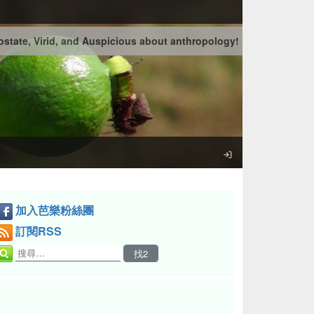
state, Virid, and Auspicious about anthropology!
加入芭樂粉絲團
訂閱RSS