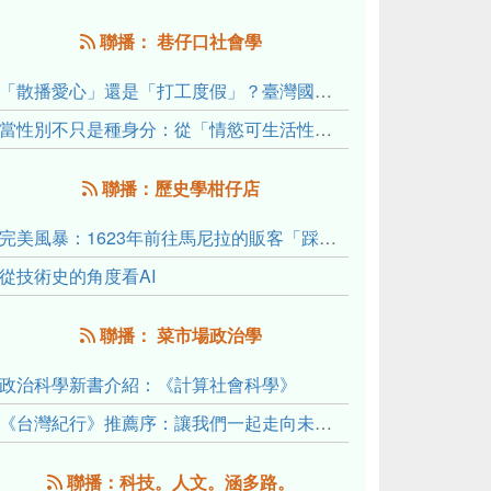
聯播： 巷仔口社會學
「散播愛心」還是「打工度假」？臺灣國內與跨國捐卵的利他修辭、金錢動機與身體代價
當性別不只是種身分：從「情慾可生活性」理解跨性別者的身體、慾望與認同探索
聯播：歷史學柑仔店
完美風暴：1623年前往馬尼拉的販客「踩線團」怎麼會困死於澎湖?
從技術史的角度看AI
聯播： 菜市場政治學
政治科學新書介紹：《計算社會科學》
《台灣紀行》推薦序：讓我們一起走向未來文明的備忘錄
聯播：科技。人文。涵多路。