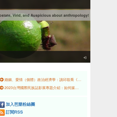
state, Virid, and Auspicious about anthropology!
婚姻、愛情（個體）政治經濟學：讀邱筱喬《Visions of Marriage: Politics and Family on Kinmen, 1920–2020》
2023台灣國際民族誌影展專題介紹：如何媒介，怎樣記憶？尋找身分與歷史軌跡的影像行動
加入芭樂粉絲團
訂閱RSS