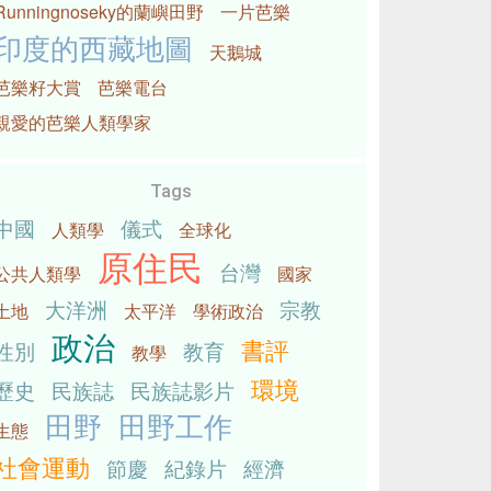
Runningnoseky的蘭嶼田野
一片芭樂
印度的西藏地圖
天鵝城
芭樂籽大賞
芭樂電台
親愛的芭樂人類學家
Tags
中國
儀式
人類學
全球化
原住民
台灣
公共人類學
國家
大洋洲
宗教
土地
太平洋
學術政治
政治
書評
性別
教育
教學
環境
歷史
民族誌
民族誌影片
田野
田野工作
生態
社會運動
節慶
紀錄片
經濟