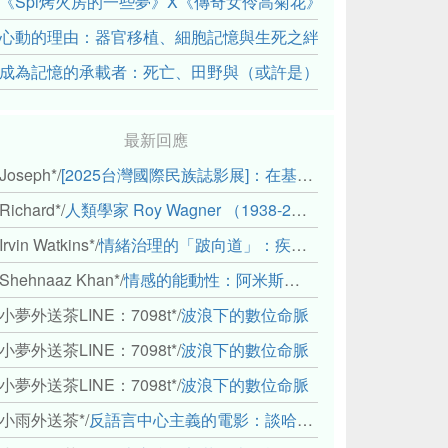
《Spi烤火房的一些夢》X《傳奇女伶高菊花》： 透過紀錄片
心動的理由：器官移植、細胞記憶與生死之絆
成為記憶的承載者：死亡、田野與（或許是）人類學的成年禮
最新回應
Joseph*
/
[2025台灣國際民族誌影展]：在基礎設施的邊緣，聆聽人的呼吸
Richard*
/
人類學家 Roy Wagner （1938-2018）
Irvin Watkins*
/
情緒治理的「跛向道」：疾病與文化象徵的轉變舉例
Shehnaaz Khan*
/
情感的能動性：阿米斯音樂節的「對話觀察」
小夢外送茶LINE：7098t*
/
波浪下的數位命脈
小夢外送茶LINE：7098t*
/
波浪下的數位命脈
小夢外送茶LINE：7098t*
/
波浪下的數位命脈
小雨外送茶*
/
反語言中心主義的電影：談哈佛感官民族誌實驗室