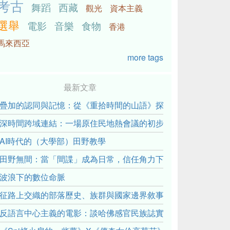
考古
舞蹈
西藏
觀光
資本主義
選舉
電影
音樂
食物
香港
馬來西亞
more tags
最新文章
疊加的認同與記憶：從《重拾時間的山語》探討「我們的」立場性(posit
深時間跨域連結：一場原住民地熱會議的初步觀察
AI時代的（大學部）田野教學
田野無間：當「間諜」成為日常，信任角力下的情感伏流
波浪下的數位命脈
征路上交織的部落歷史、族群與國家邊界敘事： 《路有多長》
反語言中心主義的電影：談哈佛感官民族誌實驗室