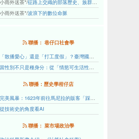
小雨外送茶*
/
征路上交織的部落歷史、族群與國家邊界敘事： 《路有多長》、《高砂的翅膀》、《檔案／李光輝》
小雨外送茶*
/
波浪下的數位命脈
聯播： 巷仔口社會學
「散播愛心」還是「打工度假」？臺灣國內與跨國捐卵的利他修辭、金錢動機與身體代價
當性別不只是種身分：從「情慾可生活性」理解跨性別者的身體、慾望與認同探索
聯播：歷史學柑仔店
完美風暴：1623年前往馬尼拉的販客「踩線團」怎麼會困死於澎湖?
從技術史的角度看AI
聯播： 菜市場政治學