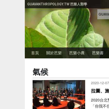
移至主內容
GUAVANTHROPOLOGY.TW 芭樂人類學
GUAVA
首頁
關於芭樂
芭樂小農
芭樂書
氣候
2020-12-07
拉圖、
2020
「你我不