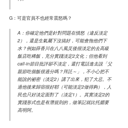
G：可是官員不也經常震怒嗎？
A：你確定他們是針對問題在憤怒（違反淡定
2），還是生氣屬下沒搞好，可能會拖他們下
水？例如薛香川在八八風災後很淡定的去高級
飯店吃稀飯，充分實踐淡定2文化；但他看到
call-in節目批評卻不淡定，還打電話進去說「父
親節吃個飯很過分嗎？拜託～」，不小心把不
能說的祕密（淡定2）講了出來，犯了大忌。不
過他後來歸宿很好耶（可能淡定2做得夠），人
民也只好淡定面對了（淡定1）。其實淡定2的
實踐形式也是有潛規則的，做筆記就比托腮要
高明阿。