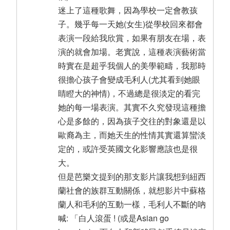
迷上了這種歌舞，因為學校一定會教孩
子。幾乎每一天她(女生)從學校回來都會
表演一段給我欣賞，如果有朋友在場，表
演的就會加場。老實說，這種表演藝術當
時實在是超乎我個人的美學範疇，我那時
很擔心孩子會變成毛利人(尤其看到她眼
睛瞪大的神情)，不過總是很淡定的看完
她的每一場表演。其實不久究發現這種擔
心是多餘的，因為孩子交往的對象還是以
歐裔為主，而她天生的性情其實還算蠻淡
定的，或許受英國文化影響應該也是很
大。
但是芭樂文提到的那支影片讓我想到紐西
蘭社會的族群互動關係，就想影片中蘇格
蘭人和毛利的互動一樣，毛利人不斷的吶
喊: 「白人滾蛋 ! (或是Asian go