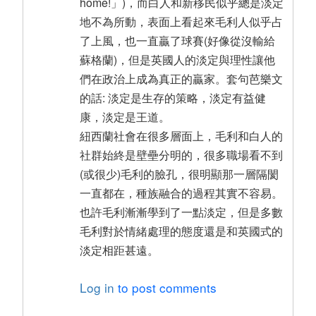
home!」)，而白人和新移民似乎總是淡定
地不為所動，表面上看起來毛利人似乎占
了上風，也一直贏了球賽(好像從沒輸給
蘇格蘭)，但是英國人的淡定與理性讓他
們在政治上成為真正的贏家。套句芭樂文
的話: 淡定是生存的策略，淡定有益健
康，淡定是王道。
紐西蘭社會在很多層面上，毛利和白人的
社群始終是壁壘分明的，很多職場看不到
(或很少)毛利的臉孔，很明顯那一層隔閡
一直都在，種族融合的過程其實不容易。
也許毛利漸漸學到了一點淡定，但是多數
毛利對於情緒處理的態度還是和英國式的
淡定相距甚遠。
Log in
to post comments