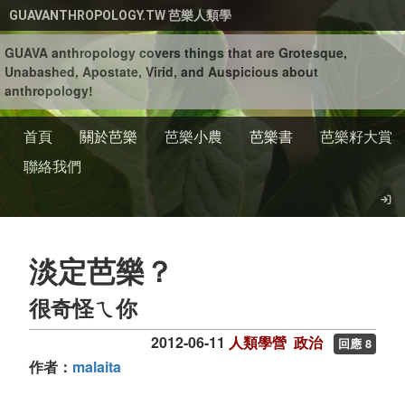
移至主內容
GUAVANTHROPOLOGY.TW 芭樂人類學
GUAVA anthropology covers things that are Grotesque,
Unabashed, Apostate, Virid, and Auspicious about
anthropology!
首頁
關於芭樂
芭樂小農
芭樂書
芭樂籽大賞
聯絡我們
淡定芭樂？
很奇怪ㄟ你
2012-06-11
人類學營
政治
回應 8
作者：
malaita