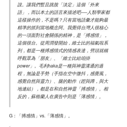
說。讓我們暫且跳脫「淡定」這個「外來
語」，而以本土的語言來描述吧──人類學家都
這樣操作的，不是嗎？只有當地語彙才能夠最
精準的抓到當地概念阿。我覺得台灣人很核心
的一項面對社會關係的精神，是「搏感情」，
這個很台。從周潤發開始，維士比的福氣啦系
列，都是一種搏感情式的情感表達，劈頭就稱
呼觀眾為「朋友」、「維士比給咱掛
power」。毛利haka是一種與神靈溝通的過
程，無論是手勢（手指在空中微抖，感覺風，
感覺自然與靈力）、腿的動作（蹬與蹲，與大
地連結），都是在和自然神靈「搏感情」。相
反的，蘇格蘭人在廣告中則是「薄感情」。
G：「搏感情」vs.「薄感情」。