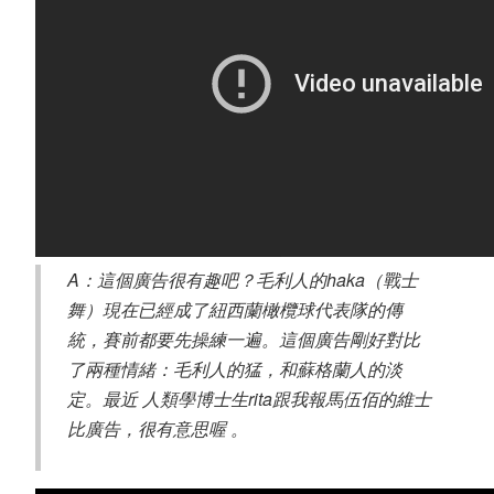
A：這個廣告很有趣吧？毛利人的haka（戰士
舞）現在已經成了紐西蘭橄欖球代表隊的傳
統，賽前都要先操練一遍。這個廣告剛好對比
了兩種情緒：毛利人的猛，和蘇格蘭人的淡
定。最近 人類學博士生rita跟我報馬伍佰的維士
比廣告，很有意思喔 。