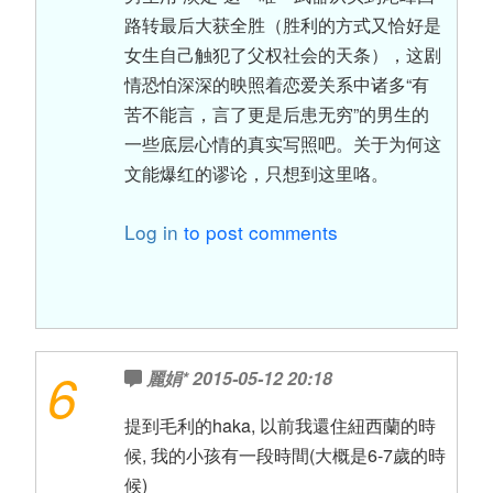
路转最后大获全胜（胜利的方式又恰好是
女生自己触犯了父权社会的天条），这剧
情恐怕深深的映照着恋爱关系中诸多“有
苦不能言，言了更是后患无穷”的男生的
一些底层心情的真实写照吧。关于为何这
文能爆红的谬论，只想到这里咯。
Log in
to post comments
6
麗娟*
2015-05-12 20:18
提到毛利的haka, 以前我還住紐西蘭的時
候, 我的小孩有一段時間(大概是6-7歲的時
候)