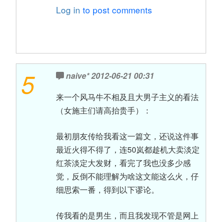
Log in
to post comments
5
naive*
2012-06-21 00:31
来一个风马牛不相及且大男子主义的看法
（女施主们请高抬贵手）：
最初朋友传给我看这一篇文，还说这件事
最近火得不得了，连50岚都趁机大卖淡定
红茶淡定大发财，看完了我也没多少感
觉，反倒不能理解为啥这文能这么火，仔
细思索一番，得到以下谬论。
传我看的是男生，而且我发现不管是网上