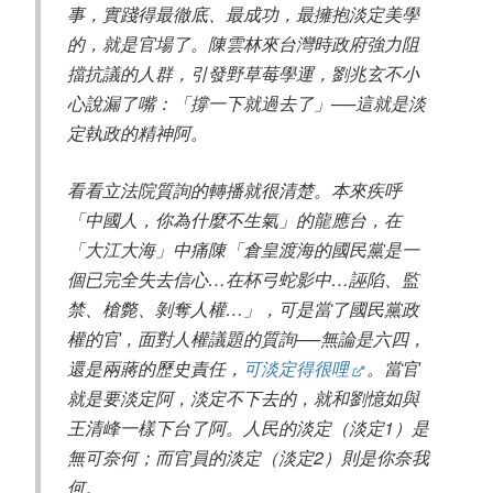
事，實踐得最徹底、最成功，最擁抱淡定美學
的，就是官場了。陳雲林來台灣時政府強力阻
擋抗議的人群，引發野草莓學運，劉兆玄不小
心說漏了嘴：「撐一下就過去了」──這就是淡
定執政的精神阿。
看看立法院質詢的轉播就很清楚。本來疾呼
「中國人，你為什麼不生氣」的龍應台，在
「大江大海」中痛陳「倉皇渡海的國民黨是一
個已完全失去信心…在杯弓蛇影中…誣陷、監
禁、槍斃、剝奪人權…」，可是當了國民黨政
權的官，面對人權議題的質詢──無論是六四，
還是兩蔣的歷史責任，
可淡定得很哩
。當官
就是要淡定阿，淡定不下去的，就和劉憶如與
王清峰一樣下台了阿。人民的淡定（淡定1）是
無可奈何；而官員的淡定（淡定2）則是你奈我
何。