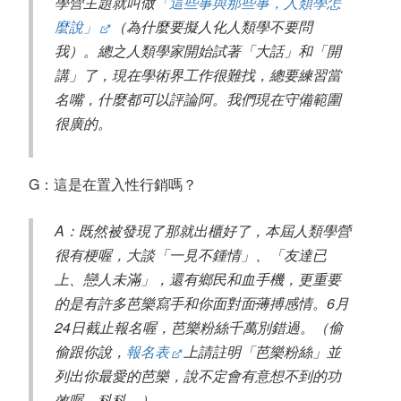
學營主題就叫做
「這些事與那些事，人類學怎
麼說」
（為什麼要擬人化人類學不要問
我）。總之人類學家開始試著「大話」和「開
講」了，現在學術界工作很難找，總要練習當
名嘴，什麼都可以評論阿。我們現在守備範圍
很廣的。
G：這是在置入性行銷嗎？
A：既然被發現了那就出櫃好了，本屆人類學營
很有梗喔，大談「一見不鍾情」、「友達已
上、戀人未滿」，還有鄉民和血手機，更重要
的是有許多芭樂寫手和你面對面
薄
搏感情。6月
24日截止報名喔，芭樂粉絲千萬別錯過。（偷
偷跟你說，
報名表
上請註明「芭樂粉絲」並
列出你最愛的芭樂，說不定會有意想不到的功
效喔，科科。）