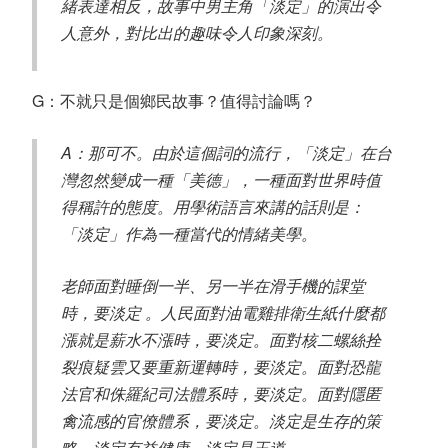
緒表達相反，故事中男主角「淡定」的演出令
人意外，對比出的趣味令人印象深刻。
G：不就只是個鄉民故事？值得討論嗎？
A：那可不。由於這個詞的流行，「淡定」在台
灣忽然變成一種「美德」，一種面對世界時值
得稱許的態度。用學術語言來講的話則是：
「淡定」作為一種當代的情緒美學。
老師面對睡倒一半、另一半在滑手機的課堂
時，要淡定 。人民面對油電雞排衛生紙什麼都
漲就是薪水不漲時，要淡定。面對核二螺絲拴
裂痕疑雲又要重新運轉時，要淡定。面對恐龍
法官和侏羅紀司法體系時，要淡定。面對隱匿
禽流感的官僚體系，要淡定。淡定是生存的策
略，淡定有益健康，淡定是王道。