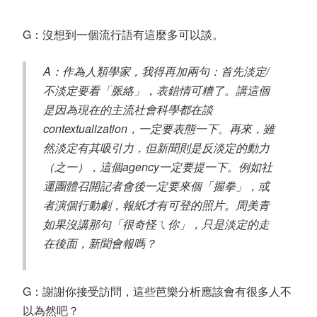
G：沒想到一個流行語有這麼多可以談。
A：作為人類學家，我得再加兩句：首先淡定/
不淡定要看「脈絡」，表錯情可糟了。講這個
是因為現在的主流社會科學都在談
contextualization，一定要表態一下。再來，雖
然淡定有其吸引力，但新聞則是反淡定的動力
（之一），這個agency一定要提一下。例如社
運團體召開記者會後一定要來個「握拳」，或
者演個行動劇，報紙才有可登的照片。周美青
如果沒講那句「很奇怪ㄟ你」，只是淡定的走
在後面，新聞會報嗎？
G：謝謝你接受訪問，這些芭樂分析應該會有很多人不
以為然吧？