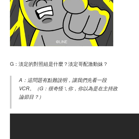
G：淡定的對照組是什麼？淡定哥配激動妹？
A：這問題有點難說明，讓我們先看一段
VCR。（G：很奇怪ㄟ你，你以為是在主持政
論節目？）