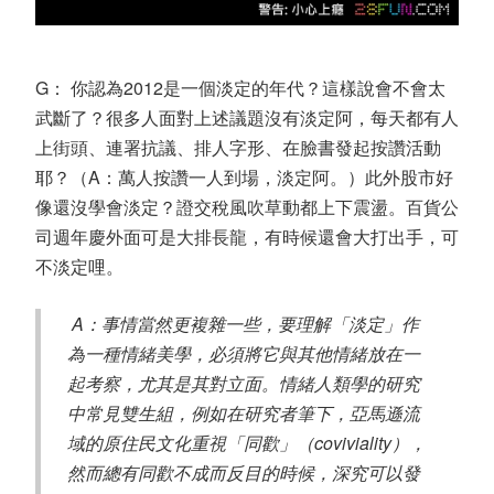
G： 你認為2012是一個淡定的年代？這樣說會不會太
武斷了？很多人面對上述議題沒有淡定阿，每天都有人
上街頭、連署抗議、排人字形、在臉書發起按讚活動
耶？（A：萬人按讚一人到場，淡定阿。）此外股市好
像還沒學會淡定？證交稅風吹草動都上下震盪。百貨公
司週年慶外面可是大排長龍，有時候還會大打出手，可
不淡定哩。
A：事情當然更複雜一些，要理解「淡定」作
為一種情緒美學，必須將它與其他情緒放在一
起考察，尤其是其對立面。情緒人類學的研究
中常見雙生組，例如在研究者筆下，亞馬遜流
域的原住民文化重視「同歡」（coviviality），
然而總有同歡不成而反目的時候，深究可以發