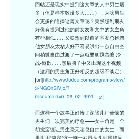
回帖还是现实中提到这文章的人中男生居
多（但是样本数没多大……），为啥男生
会更多的追捧这篇文章呢？突然想到朋友
好像有提到过他的前女友和文中的女主角
有些相似……又联想到以前的室友总抱怨
他女朋友太粘人好不容易哄出一点自由空
间稍微自由过渡了一点就要胡搅蛮缠-冷
战-道歉……然后脑子中又出现这个视频
（这厢的男主角正好相反的超级不淡定）
[url]
http://www.tudou.com/programs/view/
3-NGQnSlVjo/?
resourceId=0_06_02_99?f…
]
而这样一个故事正好给了深陷此种苦恼的
男生们一次完美的疗愈——女主角是一个
胡搅蛮缠让男生毫无喘息自由的女生，而
男生用“淡定”这一唯一武器从头到尾峰回