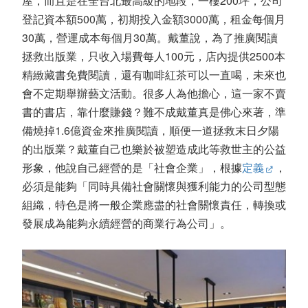
屋，而且是在全台北最高級的地段，一樓200坪，公司
登記資本額500萬，初期投入金額3000萬，租金每個月
30萬，營運成本每個月30萬。戴董說，為了推廣閱讀
拯救出版業，只收入場費每人100元，店內提供2500本
精緻藏書免費閱讀，還有咖啡紅茶可以一直喝，未來也
會不定期舉辦藝文活動。很多人為他擔心，這一家不賣
書的書店，靠什麼賺錢？難不成戴董真是佛心來著，準
備燒掉1.6億資金來推廣閱讀，順便一道拯救末日夕陽
的出版業？戴董自己也樂於被塑造成此等救世主的公益
形象，他說自己經營的是「社會企業」，根據
定義
，
必須是能夠「同時具備社會關懷與獲利能力的公司型態
組織，特色是將一般企業應盡的社會關懷責任，轉換或
發展成為能夠永續經營的商業行為公司」。