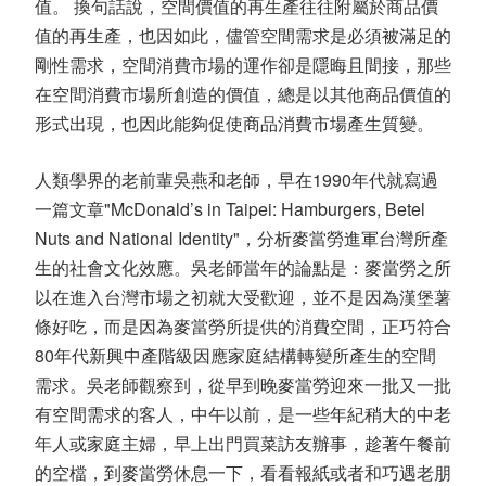
值。 換句話說，空間價值的再生產往往附屬於商品價
值的再生產，也因如此，儘管空間需求是必須被滿足的
剛性需求，空間消費市場的運作卻是隱晦且間接，那些
在空間消費市場所創造的價值，總是以其他商品價值的
形式出現，也因此能夠促使商品消費市場產生質變。
人類學界的老前輩吳燕和老師，早在1990年代就寫過
一篇文章"McDonald’s in Taipei: Hamburgers, Betel
Nuts and National Identity"，分析麥當勞進軍台灣所產
生的社會文化效應。吳老師當年的論點是：麥當勞之所
以在進入台灣市場之初就大受歡迎，並不是因為漢堡薯
條好吃，而是因為麥當勞所提供的消費空間，正巧符合
80年代新興中產階級因應家庭結構轉變所產生的空間
需求。吳老師觀察到，從早到晚麥當勞迎來一批又一批
有空間需求的客人，中午以前，是一些年紀稍大的中老
年人或家庭主婦，早上出門買菜訪友辦事，趁著午餐前
的空檔，到麥當勞休息一下，看看報紙或者和巧遇老朋