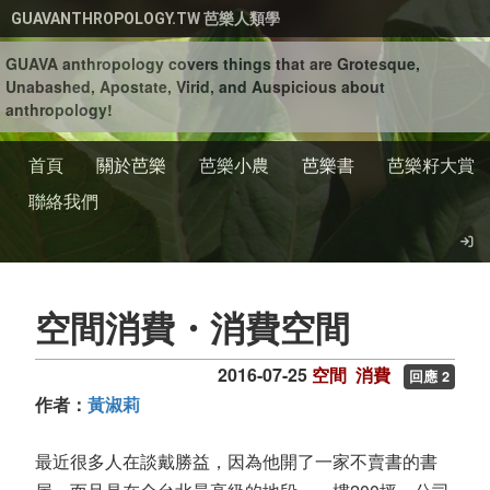
移至主內容
GUAVANTHROPOLOGY.TW 芭樂人類學
GUAVA anthropology covers things that are Grotesque,
Unabashed, Apostate, Virid, and Auspicious about
anthropology!
首頁
關於芭樂
芭樂小農
芭樂書
芭樂籽大賞
聯絡我們
空間消費・消費空間
2016-07-25
空間
消費
回應 2
作者：
黃淑莉
最近很多人在談戴勝益，因為他開了一家不賣書的書