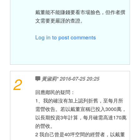
戴董能不能賺錢要看市場臉色，但作者撰
文需要更嚴謹的查證。
Log in
to post comments
2
黃淑莉*
2016-07-25 20:25
回應鄕民的疑問：
1、我的確沒有加上認列折舊，至每月所
需營收告。若以戴董宣稱已投入3000萬，
以長期投資3年計算，每月確需高達170萬
的營收。
2 我自己曾是40坪空間的經營者，以戴董