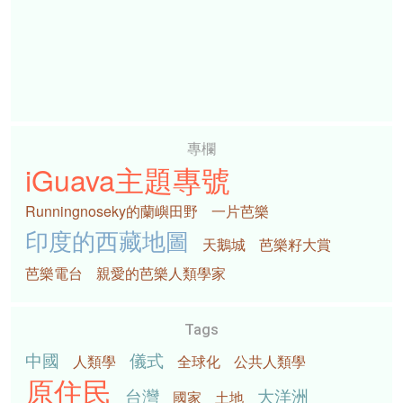
專欄
iGuava主題專號
Runningnoseky的蘭嶼田野
一片芭樂
印度的西藏地圖
天鵝城
芭樂籽大賞
芭樂電台
親愛的芭樂人類學家
Tags
中國
儀式
人類學
全球化
公共人類學
原住民
台灣
大洋洲
國家
土地