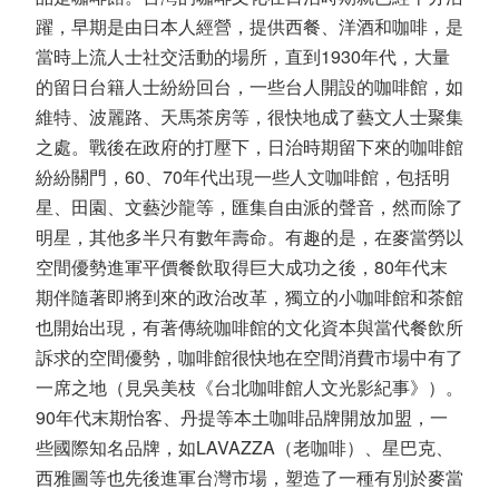
躍，早期是由日本人經營，提供西餐、洋酒和咖啡，是
當時上流人士社交活動的場所，直到1930年代，大量
的留日台籍人士紛紛回台，一些台人開設的咖啡館，如
維特、波麗路、天馬茶房等，很快地成了藝文人士聚集
之處。戰後在政府的打壓下，日治時期留下來的咖啡館
紛紛關門，60、70年代出現一些人文咖啡館，包括明
星、田園、文藝沙龍等，匯集自由派的聲音，然而除了
明星，其他多半只有數年壽命。有趣的是，在麥當勞以
空間優勢進軍平價餐飲取得巨大成功之後，80年代末
期伴隨著即將到來的政治改革，獨立的小咖啡館和茶館
也開始出現，有著傳統咖啡館的文化資本與當代餐飲所
訴求的空間優勢，咖啡館很快地在空間消費市場中有了
一席之地（見吳美枝《台北咖啡館人文光影紀事》）。
90年代末期怡客、丹提等本土咖啡品牌開放加盟，一
些國際知名品牌，如LAVAZZA（老咖啡）、星巴克、
西雅圖等也先後進軍台灣市場，塑造了一種有別於麥當