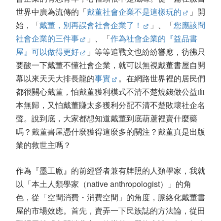
世界中廣為流傳的「
戴董社會企業不是這樣玩的
」開
始，「
戴董，別再誤會社會企業了！
」、「
您應該問
社會企業的三件事
」、「
作為社會企業的『益品書
屋』可以做得更好
」等等追戰文也紛紛響應，彷彿只
要酸一下戴董不懂社會企業，就可以無視戴董書屋自開
幕以來天天大排長龍的
事實
。在網路世界裡的居民們
都很關心戴董，怕戴董獲利模式不清不楚燒錢做公益血
本無歸，又怕戴董賺太多獲利分配不清不楚敗壞社企名
聲。說到底，大家都想知道戴董到底葫蘆裡賣什麼藥
嗎？戴董書屋憑什麼獲得這麼多的關注？戴董真是出版
業的救世主嗎？
作為『墨工廠』的前經營者兼有牌照的人類學家，我就
以「本土人類學家（native anthropologist）」的角
色，從「空間消費・消費空間」的角度，脈絡化戴董書
屋的市場效應。首先，賣弄一下民族誌的方法論，從田