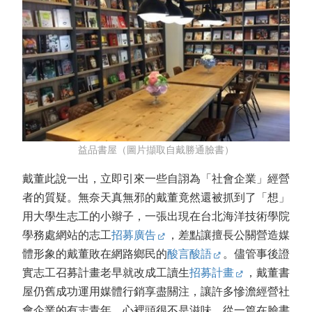
益品書屋（圖片擷取自戴勝通臉書）
戴董此說一出，立即引來一些自詡為「社會企業」經營
者的質疑。無奈天真無邪的戴董竟然還被抓到了「想」
用大學生志工的小辮子，一張出現在台北海洋技術學院
學務處網站的志工
招募廣告
，差點讓擅長公關營造媒
體形象的戴董敗在網路鄉民的
酸言酸語
。儘管事後證
實志工召募計畫老早就改成工讀生
招募計畫
，戴董書
屋仍舊成功運用媒體行銷享盡關注，讓許多慘澹經營社
會企業的有志青年，心裡頭很不是滋味。從一篇在臉書