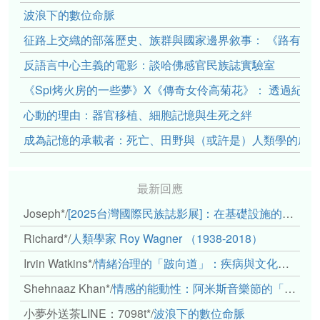
波浪下的數位命脈
征路上交織的部落歷史、族群與國家邊界敘事： 《路有多
反語言中心主義的電影：談哈佛感官民族誌實驗室
《Spi烤火房的一些夢》X《傳奇女伶高菊花》： 透過紀
心動的理由：器官移植、細胞記憶與生死之絆
成為記憶的承載者：死亡、田野與（或許是）人類學的成
最新回應
Joseph*
/
[2025台灣國際民族誌影展]：在基礎設施的邊緣，聆聽人的呼吸
Richard*
/
人類學家 Roy Wagner （1938-2018）
Irvin Watkins*
/
情緒治理的「跛向道」：疾病與文化象徵的轉變舉例
Shehnaaz Khan*
/
情感的能動性：阿米斯音樂節的「對話觀察」
小夢外送茶LINE：7098t*
/
波浪下的數位命脈