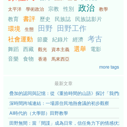
政治
宗教
性別
太平洋
學術政治
教學
書評
教育
歷史
民族誌
民族誌影片
田野
田野工作
環境
生態
考古
社會運動
節慶
紀錄片
經濟
選舉
舞蹈
西藏
電影
觀光
資本主義
音樂
食物
香港
馬來西亞
more tags
最新文章
疊加的認同與記憶：從《重拾時間的山語》探討「我們的」立場性(po
深時間跨域連結：一場原住民地熱會議的初步觀察
AI時代的（大學部）田野教學
田野無間：當「間諜」成為日常，信任角力下的情感伏流