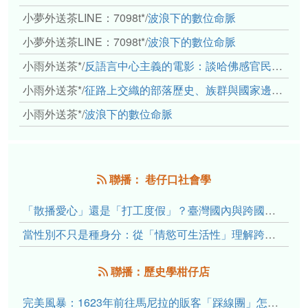
小夢外送茶LINE：7098t*
/
波浪下的數位命脈
小夢外送茶LINE：7098t*
/
波浪下的數位命脈
小雨外送茶*
/
反語言中心主義的電影：談哈佛感官民族誌實驗室
小雨外送茶*
/
征路上交織的部落歷史、族群與國家邊界敘事： 《路有多長》、《高砂的翅膀》、《檔案／李光輝》
小雨外送茶*
/
波浪下的數位命脈
聯播： 巷仔口社會學
「散播愛心」還是「打工度假」？臺灣國內與跨國捐卵的利他修辭、金錢動機與身體代價
當性別不只是種身分：從「情慾可生活性」理解跨性別者的身體、慾望與認同探索
聯播：歷史學柑仔店
完美風暴：1623年前往馬尼拉的販客「踩線團」怎麼會困死於澎湖?