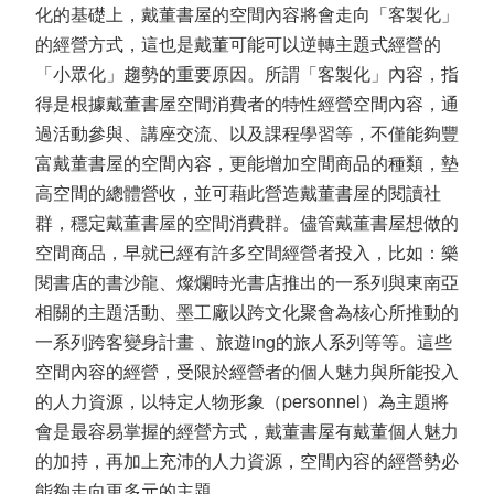
化的基礎上，戴董書屋的空間內容將會走向「客製化」
的經營方式，這也是戴董可能可以逆轉主題式經營的
「小眾化」趨勢的重要原因。所謂「客製化」內容，指
得是根據戴董書屋空間消費者的特性經營空間內容，通
過活動參與、講座交流、以及課程學習等，不僅能夠豐
富戴董書屋的空間內容，更能增加空間商品的種類，墊
高空間的總體營收，並可藉此營造戴董書屋的閱讀社
群，穩定戴董書屋的空間消費群。儘管戴董書屋想做的
空間商品，早就已經有許多空間經營者投入，比如：樂
閱書店的書沙龍、燦爛時光書店推出的一系列與東南亞
相關的主題活動、墨工廠以跨文化聚會為核心所推動的
一系列跨客變身計畫 、旅遊ing的旅人系列等等。這些
空間內容的經營，受限於經營者的個人魅力與所能投入
的人力資源，以特定人物形象（personnel）為主題將
會是最容易掌握的經營方式，戴董書屋有戴董個人魅力
的加持，再加上充沛的人力資源，空間內容的經營勢必
能夠走向更多元的主題。