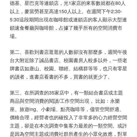
德基、星巴克等連鎖店，光1家店的來客數就都在80人
以上，麥當勞甚至高達150人以上。在週間下午2:30-
5:30這段期間出現在咖啡館或連鎖店的客人顯示大型連
鎖速食餐廳與咖啡館，占據了幾乎所有的空間消費市
場。
第二、喜歡到書店逛逛的人數卻沒有那麼多，週間午後
台大附近除了誠品書店、校園書房人較多以外，一些老
牌書店如唐山、校園、聯經、結構群等等，也只有零星
的讀者，進書店看書的不多，買書的就更少了。
第三、在所調查的35家店中，有一類結合書店或主題
商品與空間消費的閱讀/工作空間出現， 比如：永樂
座、旅遊ing、小劇場、點亮咖啡等，儘管空間舒適、
價格合理，經營者也的確投入了非常多的心力經營空間
主題，卻是在本次調查中集客力最差的一類空間。或許
是因為空間主題或消費社群所產生的小眾化效應，對單