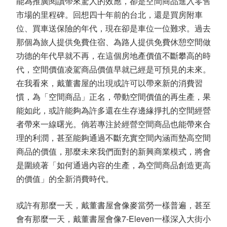
能為推廣閱讀帶來驚人的效應，卻是空間商品進入零售
市場的里程碑。回想四十年前的台北，還是買房附車
位、買車送保險的年代，現在卻是車位一位難求。過去
那個為旅人提供免費住宿、為路人提供免費休憩空間做
功德的年代早就不再，在這個房地產價值不斷攀高的時
代，空間價值凌駕商品價值早就已經是可預見的未來。
在我看來，戴董書屋的出現或許可以帶來新的消費習
慣，為「空間商品」正名，帶動空間價值的再生產，果
能如此，或許能夠為許多還在生存邊緣掙扎的空間經營
者帶來一線曙光。倘若專注於經營空間商品也能帶來合
理的利潤，甚至能夠通過不斷充實空間內涵而墊高空間
商品的價值，那麼未來我們面對的新興商業模式，將會
是圍繞著「如何通過內容的生產，為空間商品創造更高
的價值」的全新消費時代。
或許有那麼一天，戴董書屋會像麥當勞一樣普遍，甚至
會有那麼一天，戴董書屋會像7-Eleven一樣深入大街小