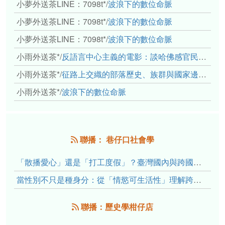
小夢外送茶LINE：7098t*
/
波浪下的數位命脈
小夢外送茶LINE：7098t*
/
波浪下的數位命脈
小夢外送茶LINE：7098t*
/
波浪下的數位命脈
小雨外送茶*
/
反語言中心主義的電影：談哈佛感官民族誌實驗室
小雨外送茶*
/
征路上交織的部落歷史、族群與國家邊界敘事： 《路有多長》、《高砂的翅膀》、《檔案／李光輝》
小雨外送茶*
/
波浪下的數位命脈
聯播： 巷仔口社會學
「散播愛心」還是「打工度假」？臺灣國內與跨國捐卵的利他修辭、金錢動機與身體代價
當性別不只是種身分：從「情慾可生活性」理解跨性別者的身體、慾望與認同探索
聯播：歷史學柑仔店