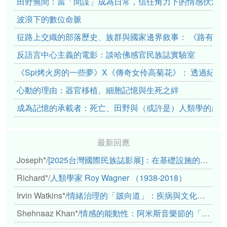
田野無間：當「間諜」成為日常，信任角力下的情感伏流
波浪下的數位命脈
征路上交織的部落歷史、族群與國家邊界敘事： 《路有多
反語言中心主義的電影：談哈佛感官民族誌實驗室
《Spi烤火房的一些夢》X《傳奇女伶高菊花》： 透過紀
心動的理由：器官移植、細胞記憶與生死之絆
成為記憶的承載者：死亡、田野與（或許是）人類學的成
最新回應
Joseph*
/
[2025台灣國際民族誌影展]：在基礎設施的邊緣，聆聽人的呼吸
Richard*
/
人類學家 Roy Wagner （1938-2018）
Irvin Watkins*
/
情緒治理的「跛向道」：疾病與文化象徵的轉變舉例
Shehnaaz Khan*
/
情感的能動性：阿米斯音樂節的「對話觀察」