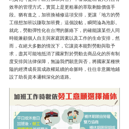
效率的管理方式，實質上是更粗暴的萃取剩餘價值手
段。猶有進之，加班換補修這項安排，更讓「地方的勞
工很想加班以賺取加班費」這個說帖，瞬間淪為泡影。
就此，勞動彈性化在台灣的脈絡下，的確能讓某些人同
時能兼顧個人自主與家庭因素以及工作的生命安排，然
而，在絕大多數的情況下，它讓資本能對勞動與取予
求，盡其可能地抵消了國家對於勞動去商品化的所有制
度安排與法律保障，無論我們願意與否，將國家某種狹
隘的經濟成長當成政權延續的命脈時，往往非意圖地鋪
設了助長資本邏輯深化的道路。