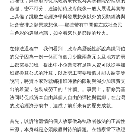
治理性，與政府將促成經濟成長視為其政權能否延續的
基礎，密不可分，遑論期待政府能像一般人展現其實際
上具備了跳脫主流經濟學與發展想像以外的另類經濟與
社會安排之願景或想像──那些帶有中間偏左或社會民
主色彩的選舉承諾，如今看來只是節慶的煙火。
在修法過程中，我們看到，政府高層感性訴說高鐵阿伯
的兒子因為一例一休而每個月少賺兩萬元以及地方的勞
工都需要加班，提出中小企業沒有足夠人資可以從事加
班費換算公式的計算，以及勞工需要積假才能去歐美等
說詞，將資本家對鬆綁排班時數的限制與減少加班費支
出的希望，包裝成勞工的「甘願」。事實上，新修勞基
法同時促成資本自由與個人自由的彈性與鬆綁，在台灣
的政治經濟形貌中，達成了前所未有的歷史成就。
首先，以訴諸溫情的個人故事做為執政者修法的正當性
來源，本身就是必須嚴肅對待的課題。在體察當下政經