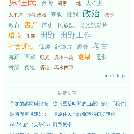
原住民
台灣
大洋洲
國家
土地
政治
宗教
性別
太平洋
學術政治
教學
書評
教育
歷史
民族誌
民族誌影片
田野
田野工作
環境
生態
考古
社會運動
節慶
紀錄片
經濟
選舉
舞蹈
西藏
電影
觀光
資本主義
音樂
食物
香港
馬來西亞
more tags
最新文章
疊加的認同與記憶：從《重拾時間的山語》探討「我們的」立場性(po
深時間跨域連結：一場原住民地熱會議的初步觀察
AI時代的（大學部）田野教學