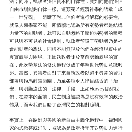
法；同時，執政者深信資本的自律性，就如同他們深信
自由市場能夠自律一樣。這類宛若經濟神學的語彙自成
一「世界觀」，阻斷了對非信仰者進行解釋的必要性。
就像人類學家不能一廂情願地認為所有弱勢者都是結構
力量下的能動者，就可以自動忽略了壓迫弱勢者的種種
可見與不可見的社會建制，執政者預設了勞動者乃是社
會能動者的想法，同樣不能無視於他們在經濟現實中的
真實處境與困境。正因執政者昧於當前勞動處境的實
在，此次勞基法的修法過程促成了年輕世代勞動意識興
起。當然，異議者面對了來自執政者以超乎尋常的警力
部署與拒馬封鎖範圍，乃至各種令人瞠目結舌的「治
安」與明顯違法的「法律」手段。正如Harvey提醒我
們，在資本的面前，民主制度被認為是沒有效率的政治
體系，而今我們目睹了台灣民主的相對脆弱。
事實上，在歐洲與美國的新自由主義化過程中，福利國
家的式微甚或消失，被認為是政府撤守其對勞動力進行