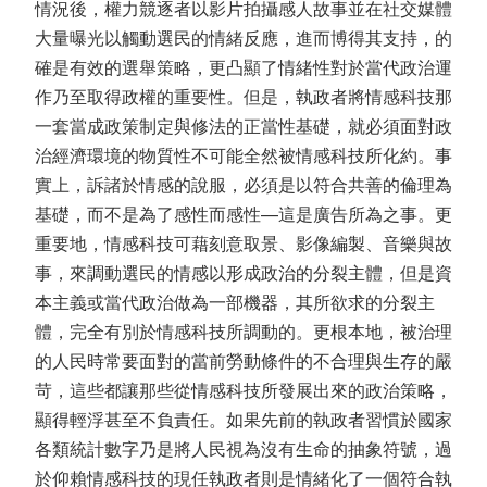
情況後，權力競逐者以影片拍攝感人故事並在社交媒體
大量曝光以觸動選民的情緒反應，進而博得其支持，的
確是有效的選舉策略，更凸顯了情緒性對於當代政治運
作乃至取得政權的重要性。但是，執政者將情感科技那
一套當成政策制定與修法的正當性基礎，就必須面對政
治經濟環境的物質性不可能全然被情感科技所化約。事
實上，訴諸於情感的說服，必須是以符合共善的倫理為
基礎，而不是為了感性而感性—這是廣告所為之事。更
重要地，情感科技可藉刻意取景、影像編製、音樂與故
事，來調動選民的情感以形成政治的分裂主體，但是資
本主義或當代政治做為一部機器，其所欲求的分裂主
體，完全有別於情感科技所調動的。更根本地，被治理
的人民時常要面對的當前勞動條件的不合理與生存的嚴
苛，這些都讓那些從情感科技所發展出來的政治策略，
顯得輕浮甚至不負責任。如果先前的執政者習慣於國家
各類統計數字乃是將人民視為沒有生命的抽象符號，過
於仰賴情感科技的現任執政者則是情緒化了一個符合執