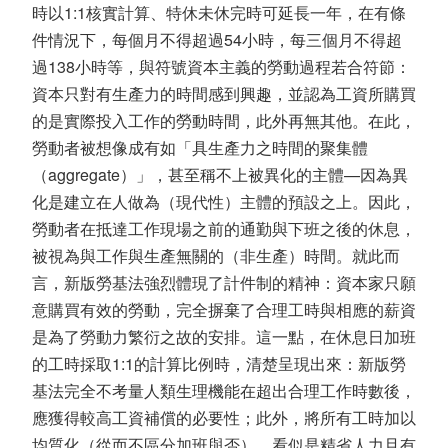
時以1:1核實計算、特休未休完時可延長一年，在有條
件情況下，每個月不得超過54小時，每三個月不得超
過138小時等，與符號資本主義的勞動過程若合符節：
資本只對有生產力的時間感到興趣，並認為工資所購買
的是實際投入工作的勞動時間，此外再無其他。在此，
勞動者被想像成有如「具生產力之時間的聚集體
（aggregate）」，甚至稱不上被異化的主體—因為異
化是建立在人做為（現代性）主體的預設之上。因此，
勞動者在抵達工作現場之前的通勤與下班之後的休息，
被視為與工作與生產無關的（非生產）時間。就此而
言，新版勞基法強烈體現了計件制的精神：資本家只願
意購買有效的勞動，完全摒棄了合理工時與相應的薪資
是為了勞動力繁衍之故的安排。這一點，在休息日加班
的工時採取1:1的計算比例時，清楚呈現出來：新版勞
基法完全不考量人類生理機能在超出合理工作時數後，
應獲得較高工資補償的必要性；此外，將所有工時加以
均質化（從而不區分加班與否），看似是精省人力且有