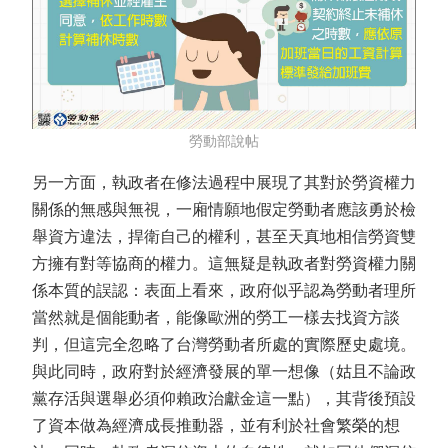
勞動部說帖
另一方面，執政者在修法過程中展現了其對於勞資權力
關係的無感與無視，一廂情願地假定勞動者應該勇於檢
舉資方違法，捍衛自己的權利，甚至天真地相信勞資雙
方擁有對等協商的權力。這無疑是執政者對勞資權力關
係本質的誤認：表面上看來，政府似乎認為勞動者理所
當然就是個能動者，能像歐洲的勞工一樣去找資方談
判，但這完全忽略了台灣勞動者所處的實際歷史處境。
與此同時，政府對於經濟發展的單一想像（姑且不論政
黨存活與選舉必須仰賴政治獻金這一點），其背後預設
了資本做為經濟成長推動器，並有利於社會繁榮的想