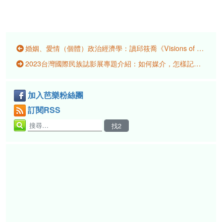
婚姻、愛情（個體）政治經濟學：讀邱筱喬《Visions of Marriage: Politics and Family on Kinmen, 1920–2020》
2023台灣國際民族誌影展專題介紹：如何媒介，怎樣記憶？尋找身分與歷史軌跡的影像行動
加入芭樂粉絲團
訂閱RSS