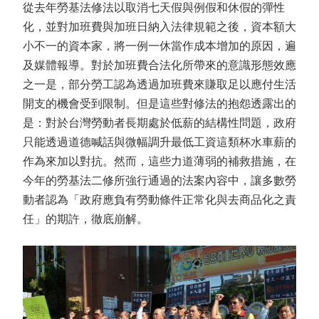
從去年勞基法修法以取消七天假與例假和休假的彈性
化，並對加班費與加班日納入法律規範之後，資本額大
小不一的資本家，將一例一休當作成本增加的原因，遍
及媒體報導。對於加班費合法化所帶來的意識形態效應
之一是，部分勞工認為透過加班費來賺取足以應付生活
開支的機會受到限制。但是這些對修法的抱怨透露出的
是：對於台灣勞動者長期處於低薪的結構性問題，政府
只能透過道德喊話與微幅調升最低工資這類杯水車薪的
作為來加以對抗。然而，這些力道薄弱的補救措施，在
今年的勞基法二修所強行通過的法案內容中，讓多數勞
動者認為「政府應負有勞動條件正常化與去商品化之責
任」的期許，徹底崩解。