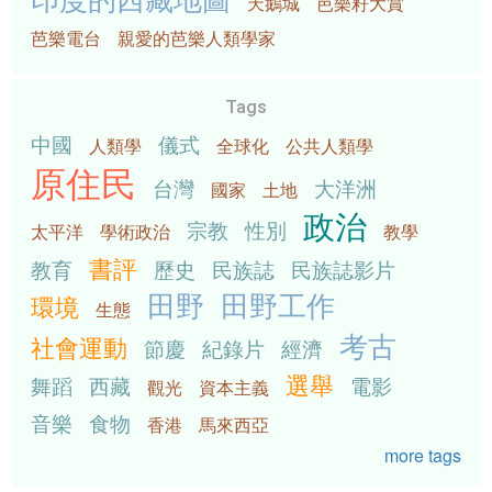
天鵝城
芭樂籽大賞
芭樂電台
親愛的芭樂人類學家
Tags
中國
儀式
人類學
全球化
公共人類學
原住民
台灣
大洋洲
國家
土地
政治
宗教
性別
太平洋
學術政治
教學
書評
教育
歷史
民族誌
民族誌影片
田野
田野工作
環境
生態
考古
社會運動
節慶
紀錄片
經濟
選舉
舞蹈
西藏
電影
觀光
資本主義
音樂
食物
香港
馬來西亞
more tags