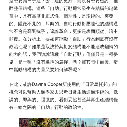
是想要讓日子過下去，過的更好，而沒有想要檢討、推
翻整個結構。這些「自助」行動通常發生在結構的縫隙
當中，具有高度非正式性、個別性，是瑣碎的、突發
的、隱微不見的、即興的。自助行動對壓迫他的結構通
常不會是高調抗爭，遑論革命，更多是表面順從、暗中
顛覆。在分析上，要如何評斷「自助」行為到底有沒有
政治性呢？如果是取決於其對於結構能不能造成翻轉的
能力的話，我們該說這種「自助行動」僅僅只是一種妥
協，是一種「沒有選擇的選擇」嗎？那其暗中顛覆、暗
中鬆動結構的力量又要如何解釋呢？
在此，或許Davina Cooper所使用的「日常烏托邦」的
概念可以幫助人類學家去思考日常生活這類瑣碎的、低
調的、即興的、隱微的、看似妥協甚至與再生產結構僅
有一線之隔的「自助」行動的政治性。