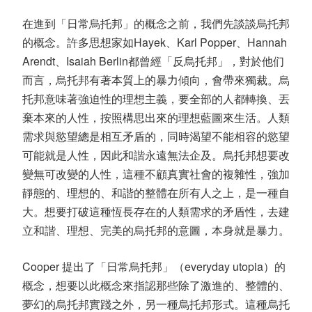
在進到「日常烏托邦」的概念之前，我們先談談烏托邦
的概念。許多思想家如Hayek、Karl Popper、Hannah
Arendt、Isaiah Berlin都曾經「反烏托邦」，對於他们
而言，烏托邦有著本質上的暴力傾向，會帶來獨裁。烏
托邦意味著強迫性的理想主義，要全部的人都轉換、丟
棄本來的人性，按照構思出來的理想藍圖來生活。人類
需求與慾望總是相互矛盾的，同時渴望不能相容的慾望
可能就是人性，因此和諧永遠無法企及。烏托邦想要改
變無可改變的人性，這種不顧真實社會的複雜性，強加
靜態的、理想的、和諧的整體在所有人之上，是一種自
大。想要打破這種恆長存在的人類需求的矛盾性，去建
立和諧、理想、完美的烏托邦的意圖，本身就是暴力。
Cooper 提出了「日常烏托邦」（everyday utopia）的
概念，想要以此概念來指認那些除了激進的、整體的、
夢幻的烏托邦實踐之外，另一種烏托邦形式。這種烏托