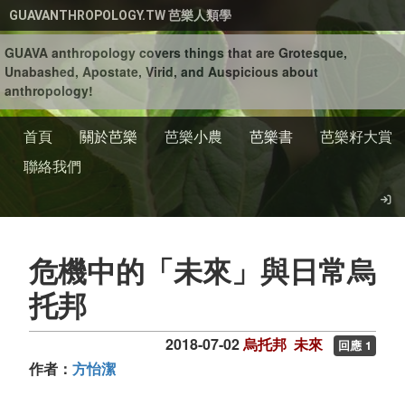
移至主內容
GUAVANTHROPOLOGY.TW 芭樂人類學
GUAVA anthropology covers things that are Grotesque,
Unabashed, Apostate, Virid, and Auspicious about
anthropology!
首頁
關於芭樂
芭樂小農
芭樂書
芭樂籽大賞
聯絡我們
危機中的「未來」與日常烏
托邦
2018-07-02
烏托邦
未來
回應 1
作者：
方怡潔