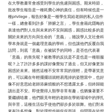
在大學教書常會感受到學生的焦慮與困惑。期末時節，
批改學生報告是一種耗費心神的責任，但有時候也是一
種privilege，報告好像是一種學生寫給老師的私人信件
一樣，總會看到許多「肺腑之言」，學生會藉此隱晦的
表達他們對人生與未來的不安與困惑，困惑比較多的是
關於未來的方向與生命的「意義」，雖說學人文社會科
學本身就是一個處理意義的學科，但也讓他們反覆自我
詰問，到底「意義」在被賦予的同時，是否也代表著
「意義」的喪失呢？被教導的反抗是不是也是一種順服
呢？上了許許多多的課好像覺知了過去，但又好像更加
困惑於未來。雖然這種不安常常寫的很輕，是帶著笑意
的，可以藏在年輕擺擺頭就輕易甩掉的姿態當中，也好
像不好意思給老師添麻煩般的不想透露太多，但終歸能
讀出是不安。即使覺得人類學非常有趣，也猶豫著要不
要繼續唸書，他們眼見年輕的老師在學術場域中的掙扎
與辛苦，這種生活似乎使他們卻步多於鼓舞。他们對未
來有許多想像，對於理想也能侃侃而談，但問題在於想