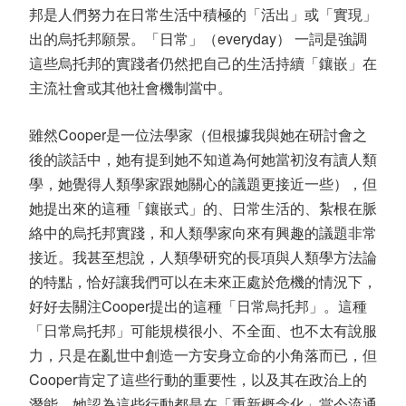
邦是人們努力在日常生活中積極的「活出」或「實現」
出的烏托邦願景。「日常」（everyday） 一詞是強調
這些烏托邦的實踐者仍然把自己的生活持續「鑲嵌」在
主流社會或其他社會機制當中。
雖然Cooper是一位法學家（但根據我與她在研討會之
後的談話中，她有提到她不知道為何她當初沒有讀人類
學，她覺得人類學家跟她關心的議題更接近一些），但
她提出來的這種「鑲嵌式」的、日常生活的、紮根在脈
絡中的烏托邦實踐，和人類學家向來有興趣的議題非常
接近。我甚至想說，人類學研究的長項與人類學方法論
的特點，恰好讓我們可以在未來正處於危機的情況下，
好好去關注Cooper提出的這種「日常烏托邦」。這種
「日常烏托邦」可能規模很小、不全面、也不太有說服
力，只是在亂世中創造一方安身立命的小角落而已，但
Cooper肯定了這些行動的重要性，以及其在政治上的
潛能。她認為這些行動都是在「重新概念化」當今流通