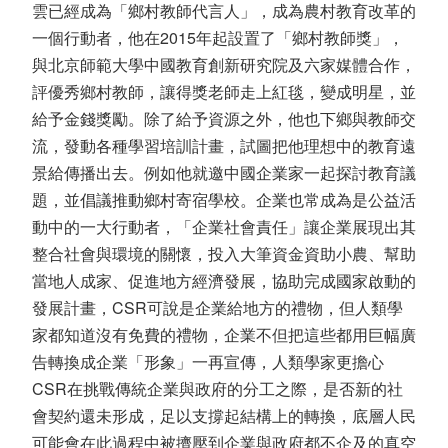
雲已經成為「鄉村教師代言人」，成為農村教育改革的
一個行動者，他在2015年起設置了「鄉村教師獎」，
與北京師範大學中國教育創新研究院及六家媒體合作，
評優秀鄉村教師，讓得獎老師走上紅毯，變成明星，並
給予金錢獎勵。除了給予資源之外，他也下鄉與教師交
流，發動各種學習培訓計畫，試圖把他理想中的教育遠
景給傳播出去。例如他就邀中國企業家一起探討教育議
題，並倡議推動鄉村寄宿學校。企業也常成為是公益活
動中的一大行動者，「企業社會責任」讓企業展現出其
整合社會與環境的關懷，投入大筆資金資助小農、幫助
當地人成家、促進地方經濟發展，協助完成國家啟動的
發展計畫，CSR可說是企業給地方的禮物，但人類學
家都知道沒有免費的禮物，企業不但把這些都用巨幅廣
告轉換成企業「形象」一再宣傳，人類學家更擔心
CSR在挑戰傳統企業與政府的分工之際，是否新的社
會契約還未形成，足以支撐起結構上的轉換，底層人民
可能會在此過程中被擠壓到企業與政府都不企及的真空