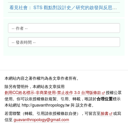
看見社會： STS 觀點對設計史／研究的啟發與反思（上）
本網站內容之著作權均為各文章作者所有。
除另有聲明外，本網站各文章採用
創用CC姓名標示-非商業使用-禁止改作 3.0 台灣版條款
授權公眾
使用。你可以依授權條款複製、引用、轉載，唯請於
標示
合理位置
本站網址 http://guavanthropology.tw 與 該文作者。
若需聯繫（轉載、引用請依授權條款自便），可留言至
臉書
或寫
信至
guavanthropology@gmail.com