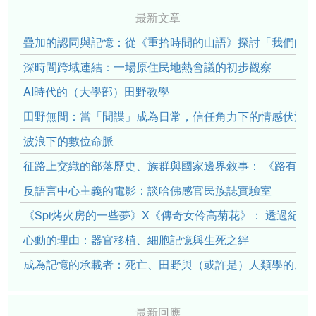
最新文章
疊加的認同與記憶：從《重拾時間的山語》探討「我們的」立場性(po
深時間跨域連結：一場原住民地熱會議的初步觀察
AI時代的（大學部）田野教學
田野無間：當「間諜」成為日常，信任角力下的情感伏流
波浪下的數位命脈
征路上交織的部落歷史、族群與國家邊界敘事： 《路有多
反語言中心主義的電影：談哈佛感官民族誌實驗室
《Spi烤火房的一些夢》X《傳奇女伶高菊花》： 透過紀
心動的理由：器官移植、細胞記憶與生死之絆
成為記憶的承載者：死亡、田野與（或許是）人類學的成
最新回應