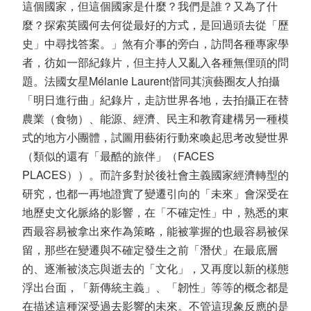
這個國家，但這個國家是什麼？我們是誰？又為了什
麼？探索英國何去何從最好的方式，是回過頭去從「歷
史」中尋找答案。」煞有介事的旁白，訪問各種專家學
者，彷如一部紀錄片，但主持人又亂入各種無俚頭的問
題。法國女星Mélanie Laurent偕同其演藝圈友人拍攝
「明日進行曲」紀錄片，走訪世界各地，去拍攝正在替
農業（食物）、能源、經濟、民主和教育建構另一種模
式的地方小團體，試圖用藝術行動來喚起思考改變世界
（類似的還有「最酷的旅伴」（FACES
PLACES））。而許多對於後社會主義國家經濟轉型的
研究，也都一再地證實了變遷引向的「未來」會深受在
地歷史文化脈絡的影響，在「不確定性」中，熟悉的東
西最容易被拿出來作為策略，能被掌握的也最容易被保
留，那些在變遷與不確定發生之前「潛伏」在最底層
的、逐漸被淡忘與逝去的「文化」，又再度以新的樣態
浮出台面，「新傳統主義」、「韌性」等等的概念都是
在描述這種深受過去影響的未來。不管這現象反應的是