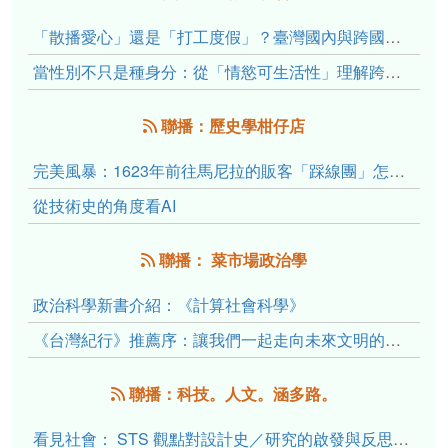
「散播愛心」還是「打工度假」？臺灣國內與跨國捐卵的利他修辭、金錢動機與身體代價
當性別不只是種身分：從「情慾可生活性」理解跨性別者的身體、慾望與認同探索
聯播：歷史學柑仔店
完美風暴：1623年前往馬尼拉的販客「踩線團」怎麼會困死於澎湖?
從技術史的角度看AI
聯播： 菜市場政治學
政治科學新書介紹：《計算社會科學》
《台灣紀行》推薦序：讓我們一起走向未來文明的備忘錄
聯播：科技。人文。涵多路。
看見社會： STS 觀點對設計史／研究的啟發與反思（下）