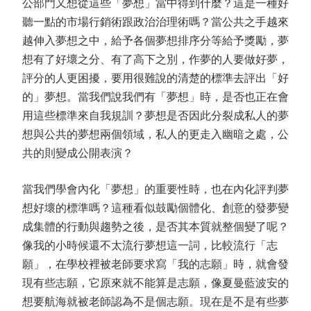
公部門又想從這些「夢想」當中得到什麼？這是一種好
聽一點的市場行銷術跟政治治理術嗎？當公共之手越來
越伸入夢想之中，給予各個夢想排序分等給予獎勵，夢
想有了好壞之分、有了高下之別，作夢的人要做好夢，
評分的人更困擾，要用很難說的清楚的標準去評出「好
的」夢想。當我們說我們有「夢想」時，是否也正在會
用這些標準來自我規訓？夢想是否因此分裂成私人的夢
想與公共的夢想兩個領域，私人的更走入幽暗之處，公
共的則變成公開表演？
當我們學會內化「夢想」的重要性時，也在內化評判夢
想好壞的標準嗎？這種看似鼓勵個體化、創意的發夢變
成集體的行動與趨勢之後，是否其本質就整個變了呢？
像我的小時候還不太流行夢想這一詞，比較流行「志
願」，在學校裡被老師要求寫「我的志願」時，就會發
現有些志願，它原來就不能算是志願，像夏曼藍波安的
想要航海就被老師認為不是個志願。現在是不是有些夢