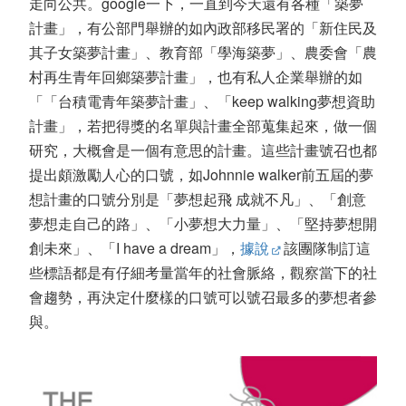
走向公共。google一下，一直到今天還有各種「築夢
計畫」，有公部門舉辦的如內政部移民署的「新住民及
其子女築夢計畫」、教育部「學海築夢」、農委會「農
村再生青年回鄉築夢計畫」，也有私人企業舉辦的如
「「台積電青年築夢計畫」、「keep walking夢想資助
計畫」，若把得獎的名單與計畫全部蒐集起來，做一個
研究，大概會是一個有意思的計畫。這些計畫號召也都
提出頗激勵人心的口號，如Johnnie walker前五屆的夢
想計畫的口號分別是「夢想起飛 成就不凡」、「創意
夢想走自己的路」、「小夢想大力量」、「堅持夢想開
創未來」、「I have a dream」，
據說
該團隊制訂這
些標語都是有仔細考量當年的社會脈絡，觀察當下的社
會趨勢，再決定什麼樣的口號可以號召最多的夢想者參
與。