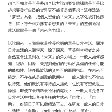
想也不知道是不是夢想？比方說想要集體裸體是不是比
起想要發行自己的貨幣更不能算是個夢想？這種透過
「夢想」為名，把個人想像的「未來」文字化後評比篩
選，留下符合權力擁有者想要的「未來」的整個過程，
就活脫脫是一個「未來角力場」。
話說回來，人類學家最擅長挖掘的還是日常生活。關注
日常生活的人類學家，除了國家、菁英與掌權者之外，
自然還會注意到在「未來」的角力場上，一般人如何感
知、經驗、因應，去挖掘他们的行動所具備的任何可能
的能動性。許多民族誌的資料不約而同指出，在未來不
確定、不存在或是崩毀的狀態中，一般人通常也不會坐
以待斃。他们既沒有等待超人拯救，也沒有寄望救世主
降臨，即使在最糟糕最邊緣的處境下，一般人還是會在
日常生活中找出各種各樣的方式來「自救」、「自
助」，好讓日子可以繼續過下去。在研究一般人的日常
生活時，「自助」（self-helping）比起「革命」