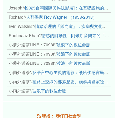
Joseph*
/
[2025台灣國際民族誌影展]：在基礎設施的邊緣，聆聽人的呼吸
Richard*
/
人類學家 Roy Wagner （1938-2018）
Irvin Watkins*
/
情緒治理的「跛向道」：疾病與文化象徵的轉變舉例
Shehnaaz Khan*
/
情感的能動性：阿米斯音樂節的「對話觀察」
小夢外送茶LINE：7098t*
/
波浪下的數位命脈
小夢外送茶LINE：7098t*
/
波浪下的數位命脈
小夢外送茶LINE：7098t*
/
波浪下的數位命脈
小雨外送茶*
/
反語言中心主義的電影：談哈佛感官民族誌實驗室
小雨外送茶*
/
征路上交織的部落歷史、族群與國家邊界敘事： 《路有多長》、《高砂的翅膀》、《檔案／李光輝》
小雨外送茶*
/
波浪下的數位命脈
聯播： 巷仔口社會學