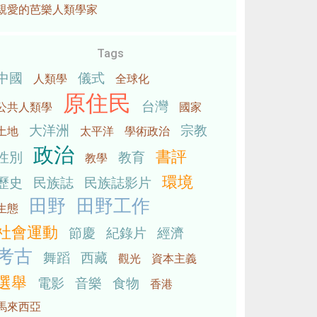
親愛的芭樂人類學家
Tags
中國
儀式
人類學
全球化
原住民
台灣
公共人類學
國家
大洋洲
宗教
土地
太平洋
學術政治
政治
書評
性別
教育
教學
環境
歷史
民族誌
民族誌影片
田野
田野工作
生態
社會運動
節慶
紀錄片
經濟
考古
舞蹈
西藏
觀光
資本主義
選舉
電影
音樂
食物
香港
馬來西亞