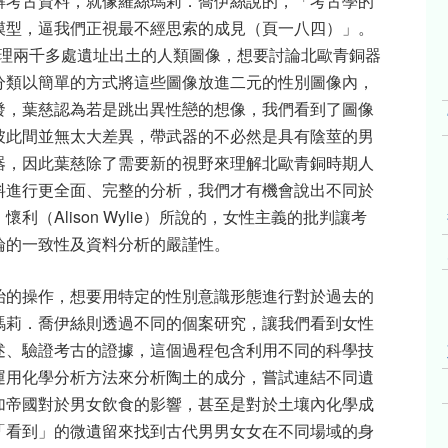
解考古資料，就像羅絲瑪莉．喬伊絲說的，「考古學的
模型，逼我們正視最不經思索的成見（頁一八四）」。
理兩千多處遺址出土的人類圖像，想要討論北歐青銅器
分類以簡單的方式將這些圖像放進二元的性別圖像內，
發，葉慈認為若是跳出異性戀的想像，我們看到了圖像
彼此間並無太大差異，帶武器的不必然是具有陰莖的男
器，因此葉慈除了需要新的視野來理解北歐青銅時期人
料進行更全面、完整的分析，我們才有機會說出不同於
．懷利（
Alison Wylie
）所說的，女性主義的批判讓考
論的一致性及資料分析的嚴謹性。
治的操作，想要用特定的性別意識形態進行對於過去的
瑪莉．喬伊絲則透過不同的個案研究，讓我們看到女性
述、驗證考古的證據，這個過程包含利用不同的科學技
運用化學分析方法來分析陶土的成分，嘗試連結不同遺
加帝國對於男女飲食的影響，甚至是對於土壤內化學成
「看到」的微遺留來找到古代男男女女在不同場域的身