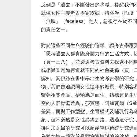
反倒是「過去」不斷發出的吶喊，提醒我們
就像女性主義考古學家露絲．特林漢（
Ruth 
「無臉」（
faceless
）之人，忽視存在於不
的責任之一。
對於這些不同生命經驗的追尋，讓考古學家
「思考過去人群實際身體力行的生活方式，
（頁一三八），並透過考古資料去探索不同
或相異又是如何造就不同的社會關係（頁一
認知。喬伊絲在書中舉出生物考古學的研究
物，我們普遍認同女性隨年齡增長，特別容
醫藥相關產品、檢驗應運而生，彷彿這是生
空的人群骨骼差異，莎賓娜．阿加瓦爾（
Sab
差異，而與工作型態、生育模式及哺乳行為
象，但不必然是女性必經之路，透過這研究
讓阿加瓦爾的研究可以超越單純傳統研究進
為受女性主義對於身體物質性討論的啟發，