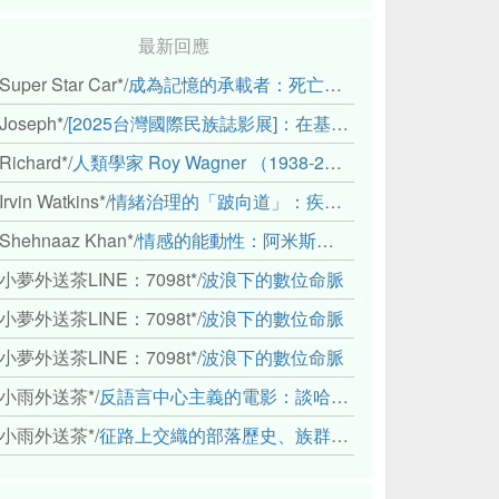
最新回應
Super Star Car*
/
成為記憶的承載者：死亡、田野與（或許是）人類學的成年禮
Joseph*
/
[2025台灣國際民族誌影展]：在基礎設施的邊緣，聆聽人的呼吸
Richard*
/
人類學家 Roy Wagner （1938-2018）
Irvin Watkins*
/
情緒治理的「跛向道」：疾病與文化象徵的轉變舉例
Shehnaaz Khan*
/
情感的能動性：阿米斯音樂節的「對話觀察」
小夢外送茶LINE：7098t*
/
波浪下的數位命脈
小夢外送茶LINE：7098t*
/
波浪下的數位命脈
小夢外送茶LINE：7098t*
/
波浪下的數位命脈
小雨外送茶*
/
反語言中心主義的電影：談哈佛感官民族誌實驗室
小雨外送茶*
/
征路上交織的部落歷史、族群與國家邊界敘事： 《路有多長》、《高砂的翅膀》、《檔案／李光輝》