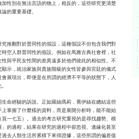
強加性別在無法言語的物上，相反的，這些研究更清楚
推論的重要基礎。
研究推翻對於普同性的假設，這種假設不但包含我們對
定時空人群普同性的假設。例如在馬雅古典社會裡，社
女性與平民女性間的差異遠多於他們彼此的相似性。不
究顯示，統治家族與貴族階級的女性皆參與宮廷的儀式
社會展現出，即便是在所謂的經濟不平等的狀態下，人
化。
同生命經驗的訴說。正如羅絲瑪莉．喬伊絲在總結這些
手上掌握了什麼樣的資料，而是展開分析時，能不能始
（頁一七五）。過去的考古研究重視的是尋找趨勢、模
展」的過程，結果在研究的過程中卻忽視、邊緣化甚至
是過去人類生活所累積下來得證據，這些所謂的偏差值