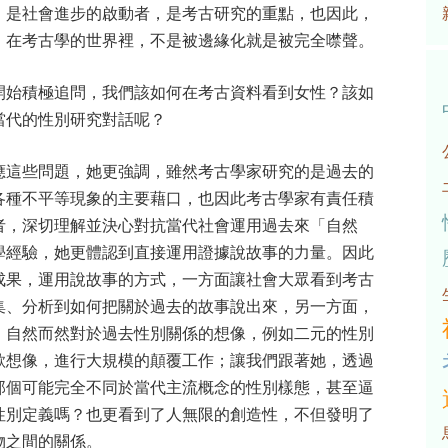
，是社會進步的啟動者，是考古研究的重點，也因此，
，在考古學的世界裡，不是被邊緣化就是被完全噤聲。
開始積極追問，我們該如何在考古資料看到女性？該如
當代的性別研究對話呢？
應這些問題，她更強調，雖然考古學家研究的是過去的
各種不平等現象的主要藉口，也因此考古學家有責任積
者，深切理解並決心對抗當代社會運用過去來「自然
學經驗，她更體認到直接運用證據說故事的力量。因此
成果，運用說故事的方式，一方面讓社會大眾看到考古
集、分析到如何把關於過去的故事說出來，另一方面，
、自然而然對於過去性別關係的想像，例如二元的性別
欲想像，進行大規模的顛覆工作；讓我們跟著她，透過
那個可能完全不同於當代主流概念的性別樣態，甚至逼
性別定義嗎？也更看到了人無限的創造性，不但發明了
物之間的關係。