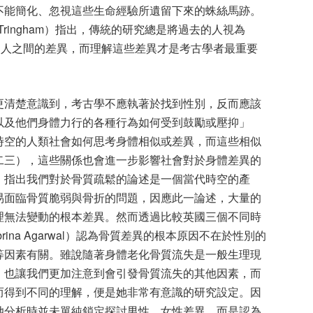
不能簡化、忽視這些生命經驗所遺留下來的蛛絲馬跡。
Tringham
）指出，傳統的研究總是將過去的人視為
同人之間的差異，而理解這些差異才是考古學者最重要
更清楚意識到，考古學不應執著於找到性別，反而應該
以及他們身體力行的各種行為如何受到鼓勵或壓抑」
時空的人類社會如何思考身體相似或差異，而這些相似
二三），這些關係也會進一步影響社會對於身體差異的
，指出我們對於骨質疏鬆的論述是一個當代時空的產
易面臨骨質脆弱與骨折的問題，因應此一論述，大量的
理無法變動的根本差異。然而透過比較英國三個不同時
rina Agarwal
）認為骨質差異的根本原因不在於性別的
等因素有關。雖說隨著身體老化骨質流失是一般生理現
，也讓我們更加注意到會引發骨質流失的其他因素，而
而得到不同的理解，便是她非常有意識的研究設定。因
她分析時並未單純鎖定探討男性、女性差異，而是認為