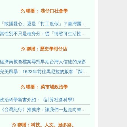
聯播： 巷仔口社會學
「散播愛心」還是「打工度假」？臺灣國內與跨國捐卵的利他修辭、金錢動機與身體代價
當性別不只是種身分：從「情慾可生活性」理解跨性別者的身體、慾望與認同探索
聯播：歷史學柑仔店
從濟南教會檔案尋找早期台灣人信徒的身影
完美風暴：1623年前往馬尼拉的販客「踩線團」怎麼會困死於澎湖?
聯播： 菜市場政治學
政治科學新書介紹：《計算社會科學》
《台灣紀行》推薦序：讓我們一起走向未來文明的備忘錄
聯播：科技。人文。涵多路。