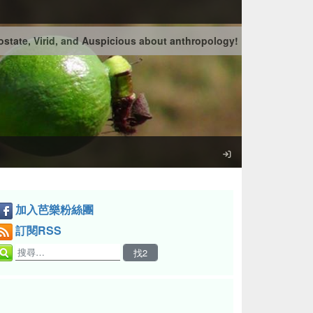
state, Virid, and Auspicious about anthropology!
加入芭樂粉絲團
訂閱RSS