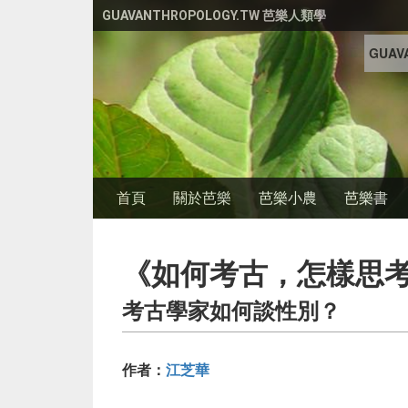
移至主內容
GUAVANTHROPOLOGY.TW 芭樂人類學
GUAVA
首頁
關於芭樂
芭樂小農
芭樂書
《如何考古，怎樣思
考古學家如何談性別？
作者：
江芝華