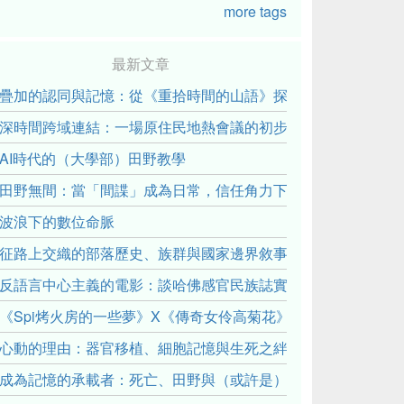
more tags
最新文章
疊加的認同與記憶：從《重拾時間的山語》探討「我們的」立場性(posit
深時間跨域連結：一場原住民地熱會議的初步觀察
AI時代的（大學部）田野教學
田野無間：當「間諜」成為日常，信任角力下的情感伏流
波浪下的數位命脈
征路上交織的部落歷史、族群與國家邊界敘事： 《路有多長》
反語言中心主義的電影：談哈佛感官民族誌實驗室
《Spi烤火房的一些夢》X《傳奇女伶高菊花》： 透過紀錄片
心動的理由：器官移植、細胞記憶與生死之絆
成為記憶的承載者：死亡、田野與（或許是）人類學的成年禮