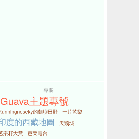
專欄
iGuava主題專號
Runningnoseky的蘭嶼田野
一片芭樂
印度的西藏地圖
天鵝城
芭樂籽大賞
芭樂電台