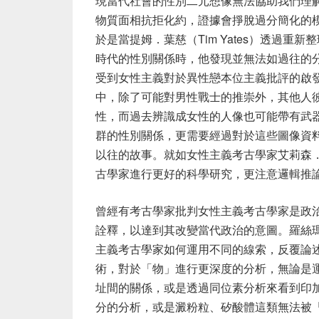
現當代社會的性別二元想像無法協助我們理
物質面相抗拒化約，證據會掙脫過分簡化的
於是當提姆．葉慈（
Tim Yates
）透過重新整
時代的性別關係時，他發現並無法如過往的
受到女性主義對於異性戀本位主義批評的啟
中，除了可能對男性戰士的推崇外，其他人
性，而過去辨識成女性的人像也可能帶有武
群的性別關係，更需要經過對於這些圖像資
以往的故事。就如女性主義考古學家艾莉森
古學家進行更好的科學研究，更注意邏輯推
曾經有考古學家批判女性主義考古學家是政
詮釋，以達到其改變當代政治的意圖。羅絲
主義考古學家如何運用不同的線索，反覆論
術，對於「物」進行更深度的分析，無論是
址間的關係，或是透過同位素分析來看到印
分的分析，或是澱粉粒、矽酸體這類無法被