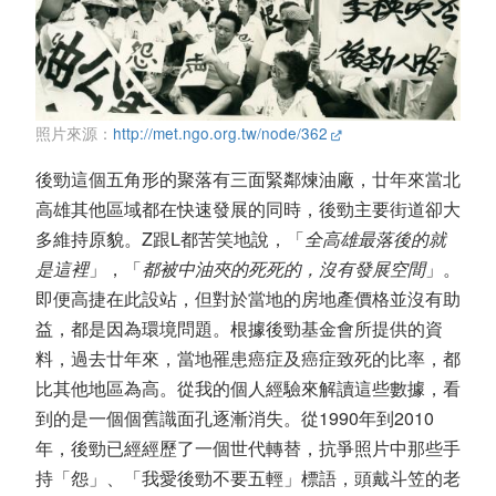
照片來源：
http://met.ngo.org.tw/node/362
後勁這個五角形的聚落有三面緊鄰煉油廠，廿年來當北
高雄其他區域都在快速發展的同時，後勁主要街道卻大
多維持原貌。Z跟L都苦笑地說，「
全高雄最落後的就
是這裡
」，「
都被中油夾的死死的，沒有發展空間
」。
即便高捷在此設站，但對於當地的房地產價格並沒有助
益，都是因為環境問題。根據後勁基金會所提供的資
料，過去廿年來，當地罹患癌症及癌症致死的比率，都
比其他地區為高。從我的個人經驗來解讀這些數據，看
到的是一個個舊識面孔逐漸消失。從1990年到2010
年，後勁已經經歷了一個世代轉替，抗爭照片中那些手
持「怨」、「我愛後勁不要五輕」標語，頭戴斗笠的老