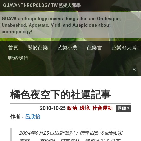
移至主內容
GUAVANTHROPOLOGY.TW 芭樂人類學
GUAVA anthropology covers things that are Grotesque,
Unabashed, Apostate, Virid, and Auspicious about
anthropology!
首頁
關於芭樂
芭樂小農
芭樂書
芭樂籽大賞
聯絡我們
橘色夜空下的社運記事
2010-10-25
政治
環境
社會運動
回應 7
作者：
呂欣怡
2004年6月25日田野筆記：傍晚四點多回到L家