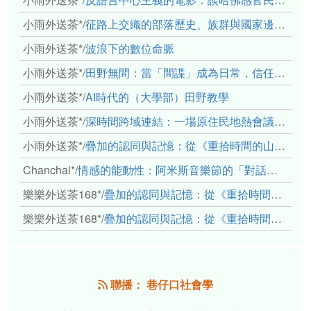
小雨外送茶*
/
征路上交織的部落歷史、族群與國家邊界敘事： 《路有多長》、《高砂的翅膀》、《檔案／李光輝》
小雨外送茶*
/
波浪下的數位命脈
小雨外送茶*
/
田野無間：當「間諜」成為日常，信任角力下的情感伏流
小雨外送茶*
/
AI時代的（大學部）田野教學
小雨外送茶*
/
深時間跨域連結：一場原住民地熱會議的初步觀察
小雨外送茶*
/
疊加的認同與記憶：從《重拾時間的山語》探討「我們的」立場性(positionality)
Chanchal*
/
情感的能動性：阿米斯音樂節的「對話觀察」
樂樂外送茶168*
/
疊加的認同與記憶：從《重拾時間的山語》探討「我們的」立場性(positionality)
樂樂外送茶168*
/
疊加的認同與記憶：從《重拾時間的山語》探討「我們的」立場性(positionality)
聯播： 巷仔口社會學