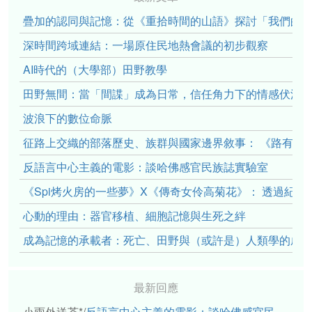
疊加的認同與記憶：從《重拾時間的山語》探討「我們的」立場性(po
深時間跨域連結：一場原住民地熱會議的初步觀察
AI時代的（大學部）田野教學
田野無間：當「間諜」成為日常，信任角力下的情感伏流
波浪下的數位命脈
征路上交織的部落歷史、族群與國家邊界敘事： 《路有多
反語言中心主義的電影：談哈佛感官民族誌實驗室
《Spi烤火房的一些夢》X《傳奇女伶高菊花》： 透過紀
心動的理由：器官移植、細胞記憶與生死之絆
成為記憶的承載者：死亡、田野與（或許是）人類學的成
最新回應
小雨外送茶*
/
反語言中心主義的電影：談哈佛感官民族誌實驗室