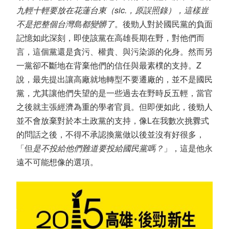
九輕十輕要放在花蓮台東（sic.，原誤照錄），這樣豈
不是把整個台灣島都變髒了
。後勁人對於國民黨的負面
記憶如此深刻，即使該黨在高雄長期在野，對他們而
言，這個黨還是貪污、權貴、與污染源的化身。然而另
一黨卻不斷地在背棄他們的信任與最素樸的支持。Z
說，最先提出讓高廠就地轉型不要遷廠的，並不是國民
黨，尤其讓他們失望的是一些過去在野時反五輕，當官
之後就主張經濟為重的學者官員。但即便如此，後勁人
並不會放棄對於本土政黨的支持，像L在我數次挑釁式
的問話之後，不得不承認換黨做以後並沒有好很多，
「但
是不投給他們難道要投給國民黨嗎？
」，這是他永
遠不可能想像的選項。