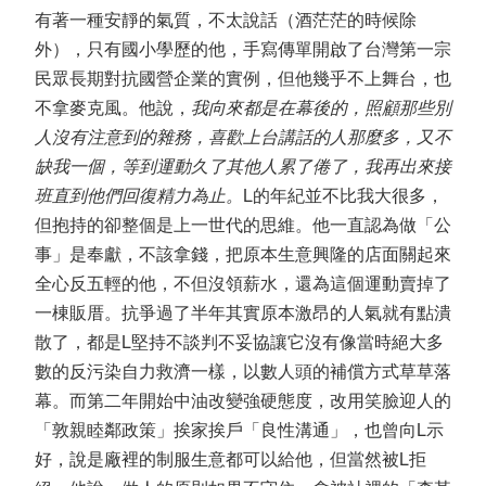
有著一種安靜的氣質，不太說話（酒茫茫的時候除
外），只有國小學歷的他，手寫傳單開啟了台灣第一宗
民眾長期對抗國營企業的實例，但他幾乎不上舞台，也
不拿麥克風。他說，
我向來都是在幕後的，照顧那些別
人沒有注意到的雜務，喜歡上台講話的人那麼多，又不
缺我一個，等到運動久了其他人累了倦了，我再出來接
班直到他們回復精力為止。
L的年紀並不比我大很多，
但抱持的卻整個是上一世代的思維。他一直認為做「公
事」是奉獻，不該拿錢，把原本生意興隆的店面關起來
全心反五輕的他，不但沒領薪水，還為這個運動賣掉了
一棟販厝。抗爭過了半年其實原本激昂的人氣就有點潰
散了，都是L堅持不談判不妥協讓它沒有像當時絕大多
數的反污染自力救濟一樣，以數人頭的補償方式草草落
幕。而第二年開始中油改變強硬態度，改用笑臉迎人的
「敦親睦鄰政策」挨家挨戶「良性溝通」，也曾向L示
好，說是廠裡的制服生意都可以給他，但當然被L拒