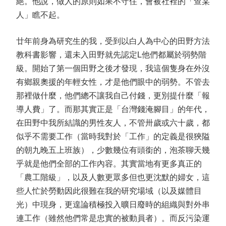
絕。他說，做人的原則如果不守住，會被社裡的「查某
人」瞧不起。
廿年前身為研究生的我，受到以白人為中心的田野方法
教科書影響，還未入田野就先認定L他們都屬於弱勢階
級。開始了第一個田野之後才發現，我這個隻身在外沒
有鄉親奧援的年輕女性，才是他們眼中的弱勢。不管去
那裡做什麼，他們總不讓我自己付錢，更別提什麼「報
導人費」了。而那其實正是「台灣錢淹腳目」的年代，
在田野中我所結識的男性友人，不管卅歲或六十歲，都
似乎不需要工作（當時我對於「工作」的定義是很狹隘
的朝九晚五上班族），少數幾位有頭銜的，泡茶聊天幾
乎就是他們全部的工作內容。其實當地有更多真正的
「農工階級」，以及人數更眾多但也更沈默的婦女，這
些人忙於勞動因此很難在我的研究場域（以及媒體目
光）中現身，更遑論積極投入曠日廢時的組織與對外串
連工作（雖然他們常是忠實的被動員者）。而反污染運