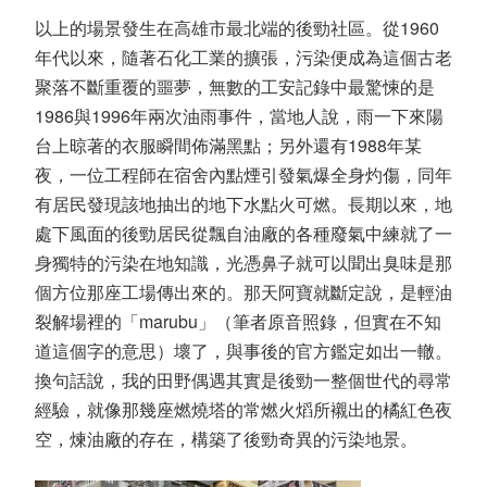
以上的場景發生在高雄市最北端的後勁社區。從1960
年代以來，隨著石化工業的擴張，污染便成為這個古老
聚落不斷重覆的噩夢，無數的工安記錄中最驚悚的是
1986與1996年兩次油雨事件，當地人說，雨一下來陽
台上晾著的衣服瞬間佈滿黑點；另外還有1988年某
夜，一位工程師在宿舍內點煙引發氣爆全身灼傷，同年
有居民發現該地抽出的地下水點火可燃。長期以來，地
處下風面的後勁居民從飄自油廠的各種廢氣中練就了一
身獨特的污染在地知識，光憑鼻子就可以聞出臭味是那
個方位那座工場傳出來的。那天阿寶就斷定說，是輕油
裂解場裡的「marubu」（筆者原音照錄，但實在不知
道這個字的意思）壞了，與事後的官方鑑定如出一轍。
換句話說，我的田野偶遇其實是後勁一整個世代的尋常
經驗，就像那幾座燃燒塔的常燃火熖所襯出的橘紅色夜
空，煉油廠的存在，構築了後勁奇異的污染地景。