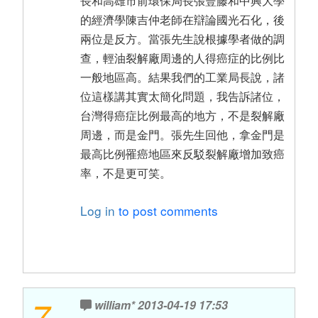
長和高雄市前環保局長張豐藤和中興大學
的經濟學陳吉仲老師在辯論國光石化，後
兩位是反方。當張先生說根據學者做的調
查，輕油裂解廠周邊的人得癌症的比例比
一般地區高。結果我們的工業局長說，諸
位這樣講其實太簡化問題，我告訴諸位，
台灣得癌症比例最高的地方，不是裂解廠
周邊，而是金門。張先生回他，拿金門是
最高比例罹癌地區來反駁裂解廠增加致癌
率，不是更可笑。
Log in
to post comments
7
william*
2013-04-19 17:53