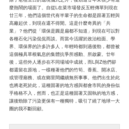
麼熱鬧的場面了。自從L在菜市場發反五輕傳單到現在
廿三年，他們這個世代有半輩子的生命都是跟著五輕與
高廠起伏，到現在還不得閒。這是什麼奇異的「共
業」？他們從「環保是圓是扁都不知道」到現在可以對
各種石化污染侃侃而談。而當今活躍於政治枱面、學
界、環保界的許多許多人，年輕時都到過後勁，都曾被
這個極具草根氣息的集體抗爭所感動、所啟蒙。廿年
後，這些外人逐步在不同場域中成就，而L與Z他們卻
都還留在原地，一樣種著他們的竹筍、香蕉、開冰店、
或管理廟務、或在鄉里間繼續無所事事。他們出生於此
也將老死於此，這種固著的地方感與都會市民的身份似
乎格格不入，然而，也正是這種固著又固執的地方感，
讓後勁除了污染更保有一種獨特，吸引了繞了地球一大
圈的我不斷回顧。