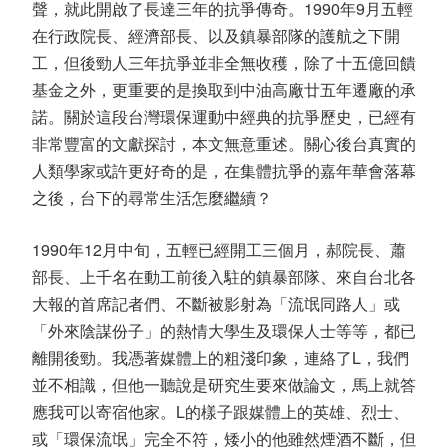
聲，就此開啟了長達三年的抗爭傳奇。1990年9月五輕
在行政院長、經濟部長、以及鎮暴部隊的護航之下開
工，但後勁人三年抗爭並非全無收穫，除了十五億回饋
基金之外，更重要的是換取到中油高廠廿五年遷廠的承
諾。關於這段台灣環保運動中經典的抗爭歷史，已經有
非常豐富的文獻探討，本文無意重述。關心後台真實的
人類學家或許更好奇的是，在集體抗爭的嘉年華會落幕
之後，台下的尋常生活怎麼繼續？
1990年12月中旬，五輕已經開工三個月，郝院長、蕭
部長、上千名在動工前後入駐的鎮暴部隊、來自台北各
大報的首席記者們、不斷被影射為「流氓同路人」或
「外來陰謀份子」的熱情大學生及環保人士等等，都已
離開後勁。我憑著媒體上的粗淺印象，連絡了L，我們
並不相識，但他一聽說是研究生要來做論文，馬上就答
應我可以寄宿他家。L的樣子跟媒體上的英雄、烈士、
或「環保流氓」完全不符，矮小的他雖然煙酒不斷，但