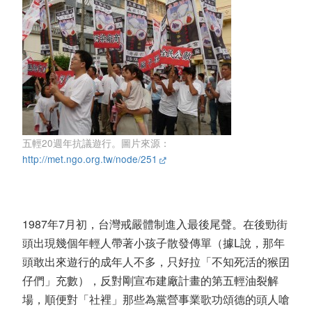
五輕20週年抗議遊行。圖片來源：
http://met.ngo.org.tw/node/251
1987年7月初，台灣戒嚴體制進入最後尾聲。在後勁街
頭出現幾個年輕人帶著小孩子散發傳單（據L說，那年
頭敢出來遊行的成年人不多，只好拉「不知死活的猴囝
仔們」充數），反對剛宣布建廠計畫的第五輕油裂解
場，順便對「社裡」那些為黨營事業歌功頌德的頭人嗆