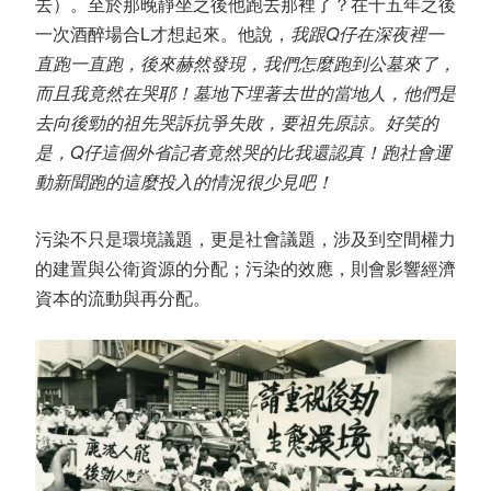
去）。至於那晚靜坐之後他跑去那裡了？在十五年之後
一次酒醉場合L才想起來。他說，
我跟Q仔在深夜裡一
直跑一直跑，後來赫然發現，我們怎麼跑到公墓來了，
而且我竟然在哭耶！墓地下埋著去世的當地人，他們是
去向後勁的祖先哭訴抗爭失敗，要祖先原諒。好笑的
是，Q仔這個外省記者竟然哭的比我還認真！跑社會運
動新聞跑的這麼投入的情況很少見吧！
污染不只是環境議題，更是社會議題，涉及到空間權力
的建置與公衛資源的分配；污染的效應，則會影響經濟
資本的流動與再分配。