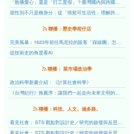
「散播愛心」還是「打工度假」？臺灣國內與跨國捐卵的利他修辭、金錢動機與身體代價
當性別不只是種身分：從「情慾可生活性」理解跨性別者的身體、慾望與認同探索
聯播：歷史學柑仔店
完美風暴：1623年前往馬尼拉的販客「踩線團」怎麼會困死於澎湖?
從技術史的角度看AI
聯播： 菜市場政治學
政治科學新書介紹：《計算社會科學》
《台灣紀行》推薦序：讓我們一起走向未來文明的備忘錄
聯播：科技。人文。涵多路。
看見社會： STS 觀點對設計史／研究的啟發與反思（下）
看見社會： STS 觀點對設計史／研究的啟發與反思（上）