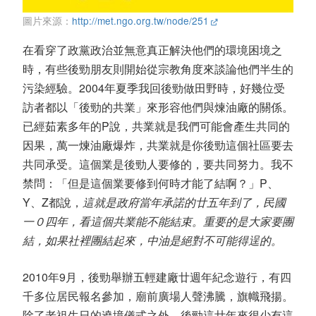
圖片來源：
http://met.ngo.org.tw/node/251
在看穿了政黨政治並無意真正解決他們的環境困境之
時，有些後勁朋友則開始從宗教角度來談論他們半生的
污染經驗。2004年夏季我回後勁做田野時，好幾位受
訪者都以「後勁的共業」來形容他們與煉油廠的關係。
已經茹素多年的P說，共業就是我們可能會產生共同的
因果，萬一煉油廠爆炸，共業就是你後勁這個社區要去
共同承受。這個業是後勁人要修的，要共同努力。我不
禁問：「但是這個業要修到何時才能了結啊？」P、
Y、Z都說，
這就是政府當年承諾的廿五年到了，民國
一０四年，看這個共業能不能結束。重要的是大家要團
結，如果社裡團結起來，中油是絕對不可能得逞的。
2010年9月，後勁舉辦五輕建廠廿週年紀念遊行，有四
千多位居民報名參加，廟前廣場人聲沸騰，旗幟飛揚。
除了老祖生日的遶境儀式之外，後勁這廿年來很少有這