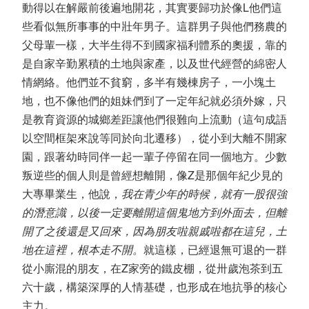
動得以在解嚴前後遍地開花，其實要歸功於像L他們這
些看似無所事事的中壯年男子。這群男子與他們務農的
父母輩一樣，大半生得不到國家福利體系的奧援，靠的
是自家辛勤累積的土地與家產，以及世代經營的綿密人
情網絡。他們並不貧窮，多半有幾棟房子，一小塊土
地，也不像他們的姐妹們到了一定年紀就必須外嫁，只
是教育資源的城鄉差距讓他們很難向上流動（這句成語
以空間框架來說等同於向北遷移），從小到大離不開家
園，跟著幼時同伴一起一輩子停留在同一個地方。少數
叛逆些的個人則是曾經想離開，像Z是那個年紀少見的
大專畢業生，他說，
我在青少年的時候，就有一股很強
的潛意識，以後一定要離開這個鬼地方到外面去，但離
開了之後還是又回來，因為朋友啦親戚啦都在這兒，土
地在這裡，根本走不開。
就這樣，已經退無可退的一群
從小廝混的朋友，在Z家旁的鐵皮棚，從卅歲泡茶到五
六十歲，構築深厚的人情基礎，也形成在地抗爭的核心
主力。