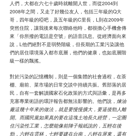
人們，大都在六七十歲時就離開人世，而從2004到
2008年之間，又走了好幾位友人，包括三年級的Q大
哥，四年級的啞吧，及五年級的C里長，L則在2009年
突然住院，讓我後來每次聯絡他時，都很擔心手機會傳
來「你所撥的電話是空號」的語音訊息。從經濟面向來
說，L他們絕對不是弱勢階級，但長期的工業污染讓他
們的居住環境落入都市底層，他們的健康，也如底層階
級一樣的飄搖。
對於污染的記憶機制，則是一個集體的社會過程，在茶
棚、廟前、菜市場的日常交談中持續共振。舊部落的居
民，自有一套解讀國家石化政策的方式與語彙，是再多
充塞專業術語的環評報告都無法影響的。他們說，
煉油
廠這幾十年來的做法，就是要慢慢擴大，要逼後勁人離
開。而國民黨如果真的要在這塊土地長久經營，一定圈
住污染性工業，怎麼能像前陣子報紙說的，五輕在後
勁，六輕在雲林，七輕要建在台南，八輕在屏東，還有