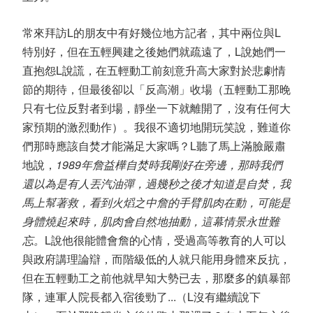
常來拜訪L的朋友中有好幾位地方記者，其中兩位與L
特別好，但在五輕興建之後她們就疏遠了，L說她們一
直抱怨L說謊，在五輕動工前刻意升高大家對於悲劇情
節的期待，但最後卻以「反高潮」收場（五輕動工那晚
只有七位反對者到場，靜坐一下就離開了，沒有任何大
家預期的激烈動作）。我很不適切地開玩笑說，難道你
們那時應該自焚才能滿足大家嗎？L聽了馬上滿臉嚴肅
地說，
1989年詹益樺自焚時我剛好在旁邊，那時我們
還以為是有人丟汽油彈，過幾秒之後才知道是自焚，我
馬上幫著救，看到火熖之中詹的手臂肌肉在動，可能是
身體燒起來時，肌肉會自然地抽動，這幕情景永世難
忘。
L說他很能體會詹的心情，受過高等教育的人可以
與政府講理論辯，而階級低的人就只能用身體來反抗，
但在五輕動工之前他就早知大勢已去，那麼多的鎮暴部
隊，連軍人院長都入宿後勁了...（L沒有繼續說下