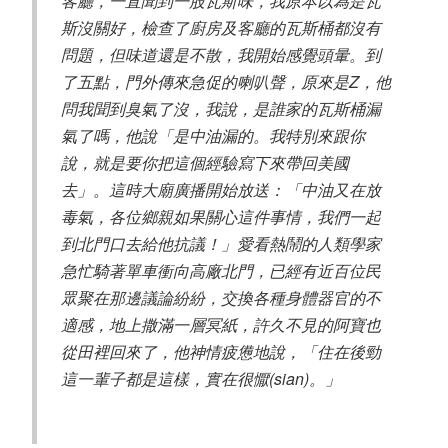
客廳，一直聞到一股瓦斯味，我原本以為是瓦
斯沒關好，檢查了廚房及客廳的瓦斯桶都沒有
問題，但味道還是不散，我開始感覺頭暈。到
了五點，門外傳來急促的喇叭聲，原來是Z，他
問我聞到臭氣了沒，我說，是誰家的瓦斯桶漏
氣了嗎，他說「
是中油漏的。我特別來跟你
說，就是要你把這個經驗寫下來帶回美國
去
」。這時大廟廣播開始放送：「中油又在放
毒氣，各位鄉親如果關心這件事情，我們一起
到北門口去給他抗議！」愛看熱鬧的人類學家
急忙騎著單車衝向高廠北門，已經有近百位民
眾聚在那邊議論紛紛，交換各種身體器官的不
適感，地上撒滿一層冥紙，許久不見的阿寶也
從田裡回來了，他神情疲憊地說，「
住在後勁
這一輩子都是這樣，實在很懨(sian)
。」