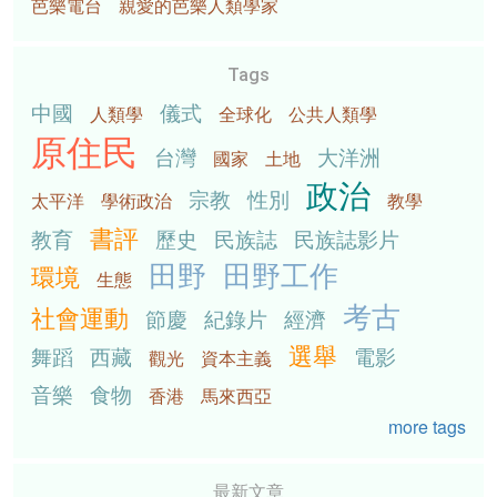
芭樂電台
親愛的芭樂人類學家
Tags
中國
儀式
人類學
全球化
公共人類學
原住民
台灣
大洋洲
國家
土地
政治
宗教
性別
太平洋
學術政治
教學
書評
教育
歷史
民族誌
民族誌影片
田野
田野工作
環境
生態
考古
社會運動
節慶
紀錄片
經濟
選舉
舞蹈
西藏
電影
觀光
資本主義
音樂
食物
香港
馬來西亞
more tags
最新文章