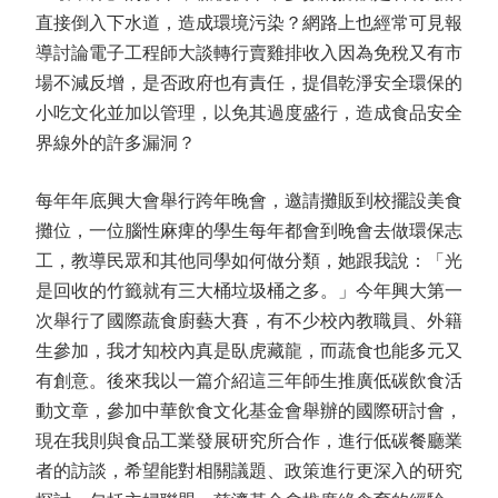
直接倒入下水道，造成環境污染？網路上也經常可見報
導討論電子工程師大談轉行賣雞排收入因為免稅又有市
場不減反增，是否政府也有責任，提倡乾淨安全環保的
小吃文化並加以管理，以免其過度盛行，造成食品安全
界線外的許多漏洞？
每年年底興大會舉行跨年晚會，邀請攤販到校擺設美食
攤位，一位腦性麻痺的學生每年都會到晚會去做環保志
工，教導民眾和其他同學如何做分類，她跟我說：「光
是回收的竹籤就有三大桶垃圾桶之多。」今年興大第一
次舉行了國際蔬食廚藝大賽，有不少校內教職員、外籍
生參加，我才知校內真是臥虎藏龍，而蔬食也能多元又
有創意。後來我以一篇介紹這三年師生推廣低碳飲食活
動文章，參加中華飲食文化基金會舉辦的國際研討會，
現在我則與食品工業發展研究所合作，進行低碳餐廳業
者的訪談，希望能對相關議題、政策進行更深入的研究