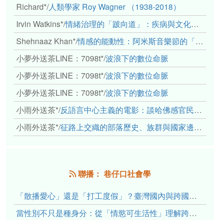
Richard*
/
人類學家 Roy Wagner （1938-2018）
Irvin Watkins*
/
情緒治理的「跛向道」：疾病與文化象徵的轉變舉例
Shehnaaz Khan*
/
情感的能動性：阿米斯音樂節的「對話觀察」
小夢外送茶LINE：7098t*
/
波浪下的數位命脈
小夢外送茶LINE：7098t*
/
波浪下的數位命脈
小夢外送茶LINE：7098t*
/
波浪下的數位命脈
小雨外送茶*
/
反語言中心主義的電影：談哈佛感官民族誌實驗室
小雨外送茶*
/
征路上交織的部落歷史、族群與國家邊界敘事： 《路有多長》、《高砂的翅膀》、《檔案／李光輝》
聯播： 巷仔口社會學
「散播愛心」還是「打工度假」？臺灣國內與跨國捐卵的利他修辭、金錢動機與身體代價
當性別不只是種身分：從「情慾可生活性」理解跨性別者的身體、慾望與認同探索