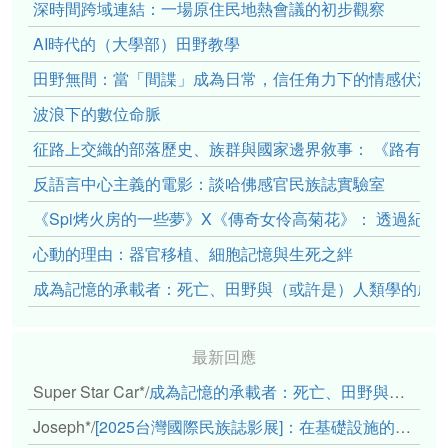
深時間跨域連結：一場原住民地熱會議的初步觀察
AI時代的（大學部）田野教學
田野無間：當「間諜」成為日常，信任角力下的情感伏流
波浪下的數位命脈
征路上交織的部落歷史、族群與國家邊界敘事： 《路有多
反語言中心主義的電影：談哈佛感官民族誌實驗室
《Spi烤火房的一些夢》X《傳奇女伶高菊花》： 透過紀
心動的理由：器官移植、細胞記憶與生死之絆
成為記憶的承載者：死亡、田野與（或許是）人類學的成
最新回應
Super Star Car*
/
成為記憶的承載者：死亡、田野與（或許是）人類學的成年禮
Joseph*
/
[2025台灣國際民族誌影展]：在基礎設施的邊緣，聆聽人的呼吸