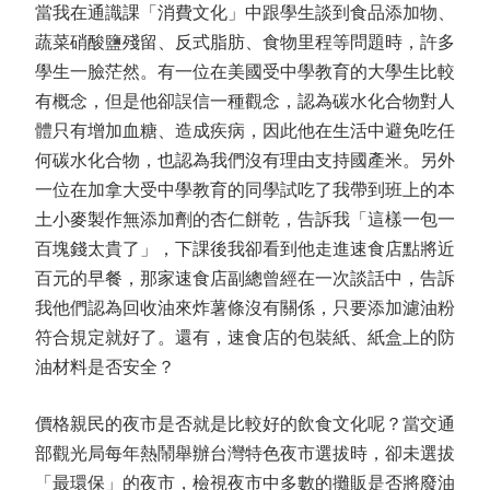
當我在通識課「消費文化」中跟學生談到食品添加物、
蔬菜硝酸鹽殘留、反式脂肪、食物里程等問題時，許多
學生一臉茫然。有一位在美國受中學教育的大學生比較
有概念，但是他卻誤信一種觀念，認為碳水化合物對人
體只有增加血糖、造成疾病，因此他在生活中避免吃任
何碳水化合物，也認為我們沒有理由支持國產米。另外
一位在加拿大受中學教育的同學試吃了我帶到班上的本
土小麥製作無添加劑的杏仁餅乾，告訴我「這樣一包一
百塊錢太貴了」，下課後我卻看到他走進速食店點將近
百元的早餐，那家速食店副總曾經在一次談話中，告訴
我他們認為回收油來炸薯條沒有關係，只要添加濾油粉
符合規定就好了。還有，速食店的包裝紙、紙盒上的防
油材料是否安全？
價格親民的夜市是否就是比較好的飲食文化呢？當交通
部觀光局每年熱鬧舉辦台灣特色夜市選拔時，卻未選拔
「最環保」的夜市，檢視夜市中多數的攤販是否將廢油