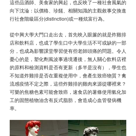
這些品酒師、美食家的興起，也反映了一種社會風氣的
向下沈淪：以價格、珍饈、相關知識的主觀敘事交換進
行社會階級區分(distinction)或一種炫富行為。
從中興大學大門口走出去，首先映入眼簾的就是炸雞排
店和飲料店，也成了學生口中大學生活不可或缺的一部
分，也成為影響課堂學習使有些老師頭痛的問題。令人
憂心的是，塑化劑風波事過境遷後，無人關心飲料店裡
的原料和檢測資料是否有更新（多半是沒有），學生也
不知道炸雞排是否在重複使用中，會產生致癌物質？禽
流感疫情不定之際，這些炸雞排的雞肉來源從哪裡來？
可樂的焦糖色素可能會致癌，速食店的薯條使用氫化加
工的固態植物油含有反式脂肪，會造成心血管發病機
率。