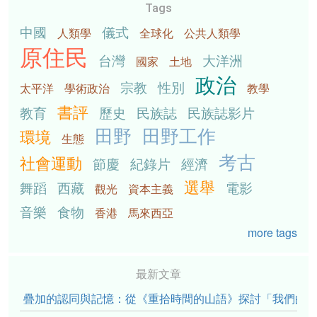
Tags
中國
儀式
人類學
全球化
公共人類學
原住民
台灣
大洋洲
國家
土地
政治
宗教
性別
太平洋
學術政治
教學
書評
教育
歷史
民族誌
民族誌影片
田野
田野工作
環境
生態
考古
社會運動
節慶
紀錄片
經濟
選舉
舞蹈
西藏
電影
觀光
資本主義
音樂
食物
香港
馬來西亞
more tags
最新文章
疊加的認同與記憶：從《重拾時間的山語》探討「我們的」立場性(po