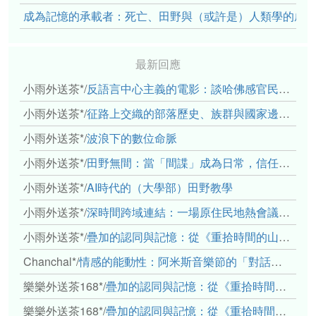
成為記憶的承載者：死亡、田野與（或許是）人類學的成
最新回應
小雨外送茶*
/
反語言中心主義的電影：談哈佛感官民族誌實驗室
小雨外送茶*
/
征路上交織的部落歷史、族群與國家邊界敘事： 《路有多長》、《高砂的翅膀》、《檔案／李光輝》
小雨外送茶*
/
波浪下的數位命脈
小雨外送茶*
/
田野無間：當「間諜」成為日常，信任角力下的情感伏流
小雨外送茶*
/
AI時代的（大學部）田野教學
小雨外送茶*
/
深時間跨域連結：一場原住民地熱會議的初步觀察
小雨外送茶*
/
疊加的認同與記憶：從《重拾時間的山語》探討「我們的」立場性(positionality)
Chanchal*
/
情感的能動性：阿米斯音樂節的「對話觀察」
樂樂外送茶168*
/
疊加的認同與記憶：從《重拾時間的山語》探討「我們的」立場性(positionality)
樂樂外送茶168*
/
疊加的認同與記憶：從《重拾時間的山語》探討「我們的」立場性(positionality)