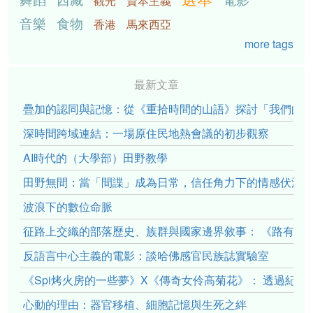
觀光
資本主義
音樂
食物
香港
馬來西亞
more tags
最新文章
疊加的認同與記憶：從《重拾時間的山語》探討「我們的」立場性(po
深時間跨域連結：一場原住民地熱會議的初步觀察
AI時代的（大學部）田野教學
田野無間：當「間諜」成為日常，信任角力下的情感伏流
波浪下的數位命脈
征路上交織的部落歷史、族群與國家邊界敘事： 《路有多
反語言中心主義的電影：談哈佛感官民族誌實驗室
《Spi烤火房的一些夢》X《傳奇女伶高菊花》： 透過紀
心動的理由：器官移植、細胞記憶與生死之絆