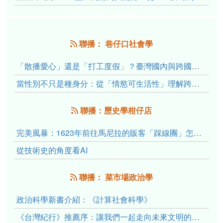
聯播： 巷仔口社會學
「散播愛心」還是「打工度假」？臺灣國內與跨國捐卵的利他修辭、金錢動機與身體代價
當性別不只是種身分：從「情慾可生活性」理解跨性別者的身體、慾望與認同探索
聯播：歷史學柑仔店
完美風暴：1623年前往馬尼拉的販客「踩線團」怎麼會困死於澎湖?
從技術史的角度看AI
聯播： 菜市場政治學
政治科學新書介紹：《計算社會科學》
《台灣紀行》推薦序：讓我們一起走向未來文明的備忘錄