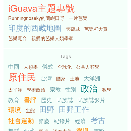
iGuava主題專號
Runningnoseky的蘭嶼田野
一片芭樂
印度的西藏地圖
天鵝城
芭樂籽大賞
芭樂電台
親愛的芭樂人類學家
Tags
中國
儀式
人類學
全球化
公共人類學
原住民
台灣
大洋洲
國家
土地
政治
宗教
性別
太平洋
學術政治
教學
書評
教育
歷史
民族誌
民族誌影片
田野
田野工作
環境
生態
考古
社會運動
節慶
紀錄片
經濟
選舉
舞蹈
西藏
電影