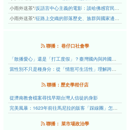
小雨外送茶*
/
反語言中心主義的電影：談哈佛感官民族誌實驗室
小雨外送茶*
/
征路上交織的部落歷史、族群與國家邊界敘事： 《路有多長》、《高砂的翅膀》、《檔案／李光輝》
聯播： 巷仔口社會學
「散播愛心」還是「打工度假」？臺灣國內與跨國捐卵的利他修辭、金錢動機與身體代價
當性別不只是種身分：從「情慾可生活性」理解跨性別者的身體、慾望與認同探索
聯播：歷史學柑仔店
從濟南教會檔案尋找早期台灣人信徒的身影
完美風暴：1623年前往馬尼拉的販客「踩線團」怎麼會困死於澎湖?
聯播： 菜市場政治學