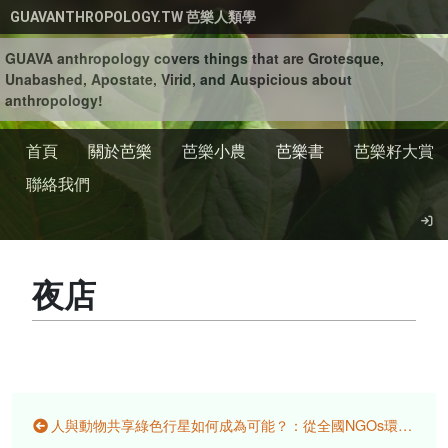
移至主內容
GUAVANTHROPOLOGY.TW 芭樂人類學
GUAVA anthropology covers things that are Grotesque,
Unabashed, Apostate, Virid, and Auspicious about
anthropology!
首頁
關於芭樂
芭樂小農
芭樂書
芭樂籽大賞
聯絡我們
夜店
人與動物共享綠色行星如何成為可能？：從全國NGOs環境會議 (2004-2024)認識到當前台灣黑熊也需要基本生存權