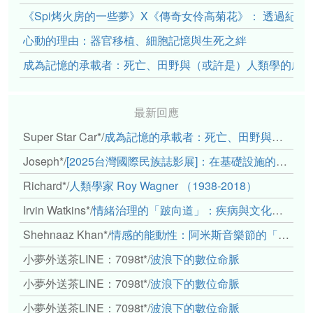
《Spi烤火房的一些夢》X《傳奇女伶高菊花》： 透過紀
心動的理由：器官移植、細胞記憶與生死之絆
成為記憶的承載者：死亡、田野與（或許是）人類學的成
最新回應
Super Star Car*
/
成為記憶的承載者：死亡、田野與（或許是）人類學的成年禮
Joseph*
/
[2025台灣國際民族誌影展]：在基礎設施的邊緣，聆聽人的呼吸
Richard*
/
人類學家 Roy Wagner （1938-2018）
Irvin Watkins*
/
情緒治理的「跛向道」：疾病與文化象徵的轉變舉例
Shehnaaz Khan*
/
情感的能動性：阿米斯音樂節的「對話觀察」
小夢外送茶LINE：7098t*
/
波浪下的數位命脈
小夢外送茶LINE：7098t*
/
波浪下的數位命脈
小夢外送茶LINE：7098t*
/
波浪下的數位命脈