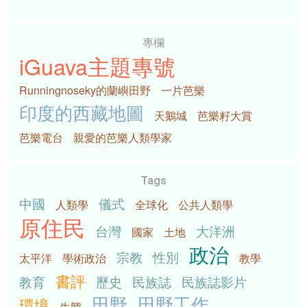
專欄
iGuava主題專號
Runningnoseky的蘭嶼田野
一片芭樂
印度的西藏地圖
天鵝城
芭樂籽大賞
芭樂電台
親愛的芭樂人類學家
Tags
中國
儀式
人類學
全球化
公共人類學
原住民
台灣
大洋洲
國家
土地
政治
宗教
性別
太平洋
學術政治
教學
書評
教育
歷史
民族誌
民族誌影片
田野
田野工作
環境
生態