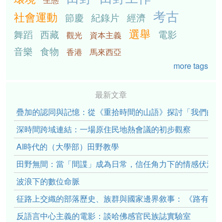
考古
社會運動
節慶
紀錄片
經濟
選舉
舞蹈
西藏
電影
觀光
資本主義
音樂
食物
香港
馬來西亞
more tags
最新文章
疊加的認同與記憶：從《重拾時間的山語》探討「我們的」立場性(po
深時間跨域連結：一場原住民地熱會議的初步觀察
AI時代的（大學部）田野教學
田野無間：當「間諜」成為日常，信任角力下的情感伏流
波浪下的數位命脈
征路上交織的部落歷史、族群與國家邊界敘事： 《路有多
反語言中心主義的電影：談哈佛感官民族誌實驗室