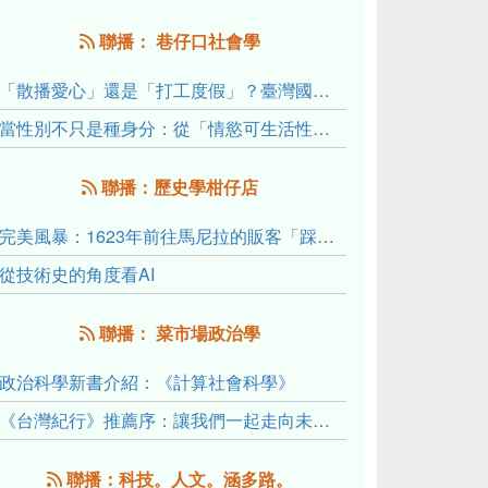
聯播： 巷仔口社會學
「散播愛心」還是「打工度假」？臺灣國內與跨國捐卵的利他修辭、金錢動機與身體代價
當性別不只是種身分：從「情慾可生活性」理解跨性別者的身體、慾望與認同探索
聯播：歷史學柑仔店
完美風暴：1623年前往馬尼拉的販客「踩線團」怎麼會困死於澎湖?
從技術史的角度看AI
聯播： 菜市場政治學
政治科學新書介紹：《計算社會科學》
《台灣紀行》推薦序：讓我們一起走向未來文明的備忘錄
聯播：科技。人文。涵多路。