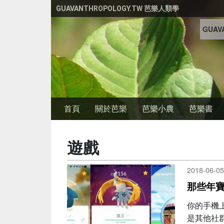
移至主內容
GUAVANTHROPOLOGY.TW 芭樂人類學
GUAVA
首頁
關於芭樂
芭樂小農
芭樂書
遊戲
2018-06-05
那些年
你的手機
是其他社