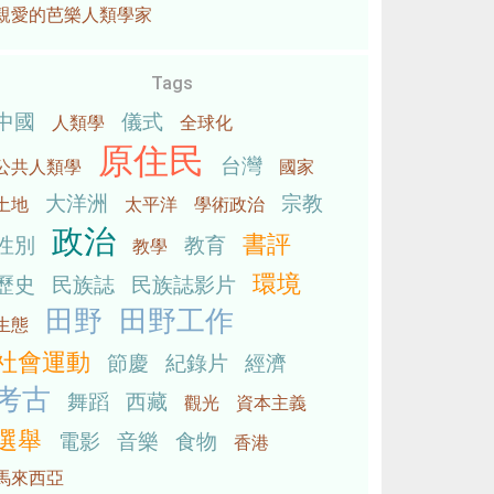
親愛的芭樂人類學家
Tags
中國
儀式
人類學
全球化
原住民
台灣
公共人類學
國家
大洋洲
宗教
土地
太平洋
學術政治
政治
書評
性別
教育
教學
環境
歷史
民族誌
民族誌影片
田野
田野工作
生態
社會運動
節慶
紀錄片
經濟
考古
舞蹈
西藏
觀光
資本主義
選舉
電影
音樂
食物
香港
馬來西亞