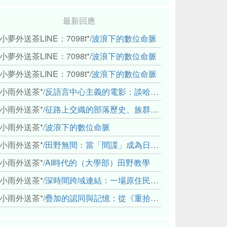
最新回應
小夢外送茶LINE：7098t*
/
波浪下的數位命脈
小夢外送茶LINE：7098t*
/
波浪下的數位命脈
小夢外送茶LINE：7098t*
/
波浪下的數位命脈
小雨外送茶*
/
反語言中心主義的電影：談哈佛感官民族誌實驗室
小雨外送茶*
/
征路上交織的部落歷史、族群與國家邊界敘事： 《路有多長》、《高砂的翅膀》、《檔案／李光輝》
小雨外送茶*
/
波浪下的數位命脈
小雨外送茶*
/
田野無間：當「間諜」成為日常，信任角力下的情感伏流
小雨外送茶*
/
AI時代的（大學部）田野教學
小雨外送茶*
/
深時間跨域連結：一場原住民地熱會議的初步觀察
小雨外送茶*
/
疊加的認同與記憶：從《重拾時間的山語》探討「我們的」立場性(positionality)