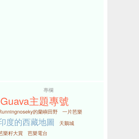
專欄
iGuava主題專號
Runningnoseky的蘭嶼田野
一片芭樂
印度的西藏地圖
天鵝城
芭樂籽大賞
芭樂電台