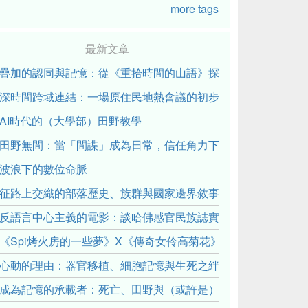
more tags
最新文章
疊加的認同與記憶：從《重拾時間的山語》探討「我們的」立場性(posit
深時間跨域連結：一場原住民地熱會議的初步觀察
AI時代的（大學部）田野教學
田野無間：當「間諜」成為日常，信任角力下的情感伏流
波浪下的數位命脈
征路上交織的部落歷史、族群與國家邊界敘事： 《路有多長》
反語言中心主義的電影：談哈佛感官民族誌實驗室
《Spi烤火房的一些夢》X《傳奇女伶高菊花》： 透過紀錄片
心動的理由：器官移植、細胞記憶與生死之絆
成為記憶的承載者：死亡、田野與（或許是）人類學的成年禮