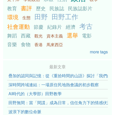
書評
教育
歷史
民族誌
民族誌影片
田野
田野工作
環境
生態
考古
社會運動
節慶
紀錄片
經濟
選舉
舞蹈
西藏
電影
觀光
資本主義
音樂
食物
香港
馬來西亞
more tags
最新文章
疊加的認同與記憶：從《重拾時間的山語》探討「我們的」立場性(po
深時間跨域連結：一場原住民地熱會議的初步觀察
AI時代的（大學部）田野教學
田野無間：當「間諜」成為日常，信任角力下的情感伏流
波浪下的數位命脈