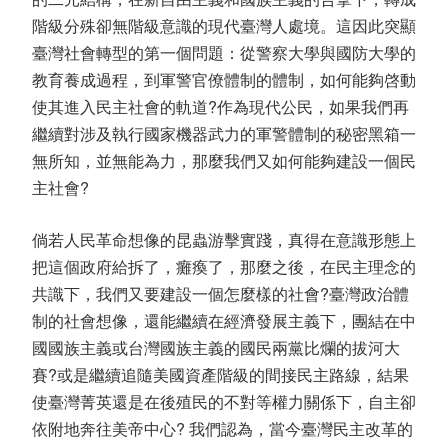
階級分殊卻無階級意識的現代臺灣人處境。這因此突顯
臺灣社會轉型的第一個問題：從警察大學與國防大學的
教育養成過程，到軍警官僚體制的體制，如何能夠啓動
使其進入民主社會的軌道?作為現代公民，如果我們再
繼續對涉及執行國家機器武力的軍警體制的秘密黑箱一
無所知，並無能為力，那麼我們又如何能夠建設一個民
主社會?
倘若人民革命想像的昆蟲游擊實踐，真得在意識形態上
把這個政府給拆了，癱瘓了，那麼之後，在民主理念的
共識下，我們又要建設一個怎麼樣的社會?臺灣政治體
制的社會想像，還能繼續在經濟發展主義下，團結在中
國國族主義或台灣國族主義的國民兩黨比爛的拔河大
賽?或是繼續追隨美國資產階級的間接民主路線，結果
使臺灣菁英還是在後殖民的不對等權力關係下，自主卻
依附地奔往美帝中心? 我們認為，當今臺灣民主改革的