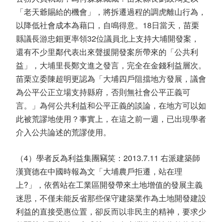
「老天爺賜給的機會」，將拆遷過程的調虎離山行為，
以降低社會成本為藉口，自鳴得意。18日當天，苗栗
縣議長游忠鈿更率領32位議員北上支持大埔開發案，
還有不少里鄰代表出來聲援開發案所帶來的「公共利
益」，大埔里長鄭文進之發言，完全在金錢利益層次。
苗栗立委陳超明更認為「大埔四戶阻擋地方發展，議會
為公平公正立場支持縣府，否則無社會公平正義可
言。」為何公共利益和公平正義的談論，在地方可以如
此被荒謬地使用？事實上，在這之前一週，已出現學者
介入公共論述的荒謬使用。
（4）學者反為利益集團竊笑：2013.7.11 右派建築師
漢寶德在中國時報為文「大埔農戶拒遷，站在理
上?」，依舊站在工業區開發帶來土地增值的發展主義
迷思，不僅未能反省那些保守建築業作為土地開發建設
利益的直接受惠位置，卻反而以非民主的精神，要求少