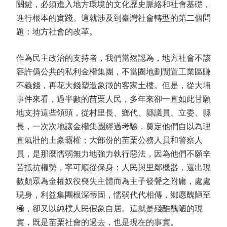
關鍵，必須進入地方環境的文化歷史脈絡和社會基礎，
進行根本的實踐。這就涉及到臺灣社會轉型的第二個問
題：地方社會的改革。
作為民主政治的支持者，我們當然認為，地方社會不該
容許僞公共的私利金權集團，不當圈地劃閒置工業區賺
不義錢，再花大錢塑造象徵的客家土樓。但是，從大埔
事件來看，過半數的苗栗人民，多年來卻一直如此甘願
地支持這些領頭，從村里長、鄉代、縣議員、立委、縣
長，一次次地讓金權集團經過考驗，奠定他們自以為理
直氣壯的土豪霸權；大部份的苗栗公務人員和警察人
員，是那麼懦弱無力地強力執行惡法，因為他們不願辛
苦抵抗權勢，寧可順從保身；人民與里鄰機器，還出現
數頗眾為金權奴役喪失主體而為主子發聲之附庸，處處
現身，利益集團根深蒂固，懦弱代代相傳，鄉愿醜陋至
極，卻又以純樸人民假象自居。這就是殘酷醜陋的現
實，既是苗栗社會的過去，也是現在的事實。