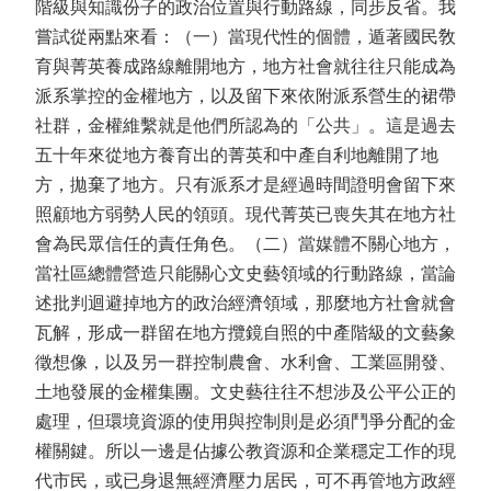
階級與知識份子的政治位置與行動路線，同步反省。我
嘗試從兩點來看：（一）當現代性的個體，遁著國民敎
育與菁英養成路線離開地方，地方社會就往往只能成為
派系掌控的金權地方，以及留下來依附派系營生的裙帶
社群，金權維繫就是他們所認為的「公共」。這是過去
五十年來從地方養育出的菁英和中產自利地離開了地
方，拋棄了地方。只有派系才是經過時間證明會留下來
照顧地方弱勢人民的領頭。現代菁英已喪失其在地方社
會為民眾信任的責任角色。（二）當媒體不關心地方，
當社區總體營造只能關心文史藝領域的行動路線，當論
述批判迴避掉地方的政治經濟領域，那麼地方社會就會
瓦解，形成一群留在地方攬鏡自照的中產階級的文藝象
徵想像，以及另一群控制農會、水利會、工業區開發、
土地發展的金權集團。文史藝往往不想涉及公平公正的
處理，但環境資源的使用與控制則是必須鬥爭分配的金
權關鍵。所以一邊是佔據公教資源和企業穩定工作的現
代市民，或已身退無經濟壓力居民，可不再管地方政經