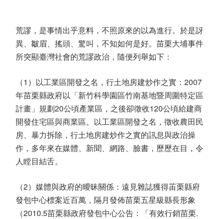
荒謬，是事情出乎意料，不照原來的以為進行。於是訝
異、皺眉、搖頭、驚叫，不知如何是好。苗栗大埔事件
所突顯臺灣社會的荒謬政治，隨便列舉如下：
（1）以工業區開發之名，行土地房建炒作之實：2007
年苗栗縣政府以「新竹科學園區竹南基地暨周圍特定區
計畫」規劃20公頃產業區，之後卻徵收120公頃給建商
開發住宅區與商業區。以工業區開發之名，徵收農田民
房、暴力拆除，行土地房建炒作之實的訊息與政治操
作，多年來在媒體、新聞、網路、臉書，歷歷在目，令
人瞠目結舌。
（2）媒體與政府的曖昧關係：遠見雜誌獲得苖栗縣府
發包中心標案近百萬，隔月發佈苗栗五星級縣長形象
（2010.5苗栗縣政府發包中心公告：「有效行銷苗栗.