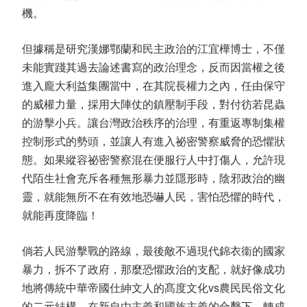
機。
但據稱是研究漢娜鄂蘭和民主政治的江宜樺博士，不僅
未能實踐其過去論述書寫的政治理念，反而因當權之後
進入龐大利益集團當中，在其院長權力之內，任由保守
的威權力量，採用大陣仗的鎮壓制手段，對付彷若昆蟲
的游擊小兵。讓台灣政治秩序的治理，有重返專制集權
控制形式的勢頭，並讓人有進入祕密警察威脅的恐懼狀
態。如果縱容祕密警察混在便服行人中打傷人，允許現
代陌生社會充斥各種無形暴力並隱形時，陰邪政治的幽
靈，就能無所不在有效地恐嚇人民，害怕恐懼的時代，
就能再度降臨！
倘若人民游擊戰的路線，最後敵不過現代錦衣衞的國家
暴力，拆不了政府，那麼恐懼政治的支配，就好像成功
地將傳統中華帝國仕紳文人的髙度文化vs農民民俗文化
的二元結構，在新自由主義和國族主義的合擊下，轉成