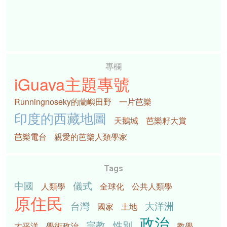
專欄
iGuava主題專號
Runningnoseky的蘭嶼田野
一片芭樂
印度的西藏地圖
天鵝城
芭樂籽大賞
芭樂電台
親愛的芭樂人類學家
Tags
中國
儀式
人類學
全球化
公共人類學
原住民
台灣
大洋洲
國家
土地
政治
宗教
性別
太平洋
學術政治
教學