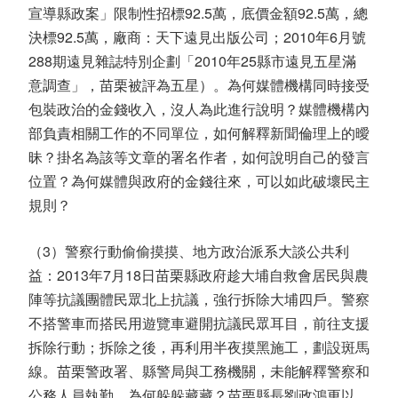
宣導縣政案」限制性招標92.5萬，底價金額92.5萬，總
決標92.5萬，廠商：天下遠見出版公司；2010年6月號
288期遠見雜誌特別企劃「2010年25縣市遠見五星滿
意調查」，苗栗被評為五星）。為何媒體機構同時接受
包裝政治的金錢收入，沒人為此進行說明？媒體機構內
部負責相關工作的不同單位，如何解釋新聞倫理上的曖
昧？掛名為該等文章的署名作者，如何說明自己的發言
位置？為何媒體與政府的金錢往來，可以如此破壞民主
規則？
（3）警察行動偷偷摸摸、地方政治派系大談公共利
益：2013年7月18日苗栗縣政府趁大埔自救會居民與農
陣等抗議團體民眾北上抗議，強行拆除大埔四戶。警察
不搭警車而搭民用遊覽車避開抗議民眾耳目，前往支援
拆除行動；拆除之後，再利用半夜摸黑施工，劃設斑馬
線。苗栗警政署、縣警局與工務機關，未能解釋警察和
公務人員執勤，為何躲躲藏藏？苗栗縣長劉政鴻更以