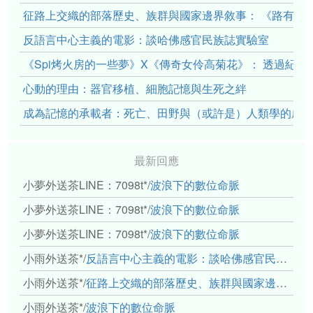
征路上交織的部落歷史、族群與國家邊界敘事： 《路有多
反語言中心主義的電影：談哈佛感官民族誌實驗室
《Spi烤火房的一些夢》X《傳奇女伶高菊花》： 透過紀
心動的理由：器官移植、細胞記憶與生死之絆
成為記憶的承載者：死亡、田野與（或許是）人類學的成
最新回應
小夢外送茶LINE：7098t*
/
波浪下的數位命脈
小夢外送茶LINE：7098t*
/
波浪下的數位命脈
小夢外送茶LINE：7098t*
/
波浪下的數位命脈
小雨外送茶*
/
反語言中心主義的電影：談哈佛感官民族誌實驗室
小雨外送茶*
/
征路上交織的部落歷史、族群與國家邊界敘事： 《路有多長》、《高砂的翅膀》、《檔案／李光輝》
小雨外送茶*
/
波浪下的數位命脈