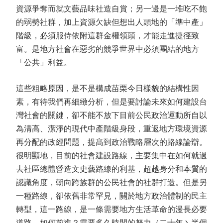
資源爭奪而就文藝品味社造自賞；另一邊是一堆吃不飽
的弱勢社群，加上資源欠缺但想出人頭地的「準中產」
階級，必須服侍依附這群金權領頭，才能走進捷徑致
富。是地方社會在惡劣的競爭世界中必須團結的地方
「公共」利益。
這些粗略原因，是不是構成苗栗今日樣貌的結構性因
素，有待我們再細緻分析，但是要討論未來如何建設台
灣社會的關鍵，卻不能不放下目前公民政治運動所自以
為清高、潔淨的現代中產階級身段，重返地方環境資源
再分配的政經問題，提髙到政治戰略層次的路線論辯。
很明顯地，目前的社會建設路線，主要集中在如何就過
去社區總體營造文史藝路線的利基，超越身分和本質的
認識角度，朝向跨族群的公民社會的社群打造。但是另
一種路線，卻依舊非常罕見，關於地方政治體制的民主
轉型，這一路線，是一條需要地方生活革命的漫長必要
道路，如何前進？需要多久時間的努力（二十年丶半個