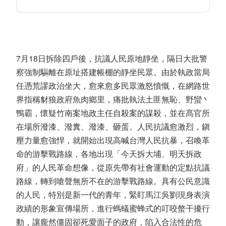
7月18日拆除四戶後，抗議人民原地靜坐，隔日大批警
察強制驅離在原址搭建帳棚的靜坐民眾。由於執政當局
任憑荒謬政治坐大，愈來愈多民眾激怒憤慨，在網路世
界指稱豺狼政府魚肉鄉里，痛批執法土匪無恥、野蠻丶
鴨霸，懷疑竹南案地政主任自殺案的謀殺，並在髙官所
在場所潑漆、潑糞、潑漆、砸蛋。人民抗議愈激烈，鎭
壓力量愈強悍，就開始出現高喊台灣人民抗暴，召喚革
命的游擊戰路線，各地出現「今天拆大埔、明天拆政
府」的人民革命想像，從原先帶有社會運動的定點抗議
路線，轉到嗆聲無所不在的游擊戰路線。具有公民意識
的人民，特別是新一代的青年，緊盯馬江吳劉現身表演
政績的形象宣傳場所，進行螞蟻蜜蜂式的叮咬螫干擾行
動，讓龐然僵固卻死愛面子的政府，陷入合法性的危