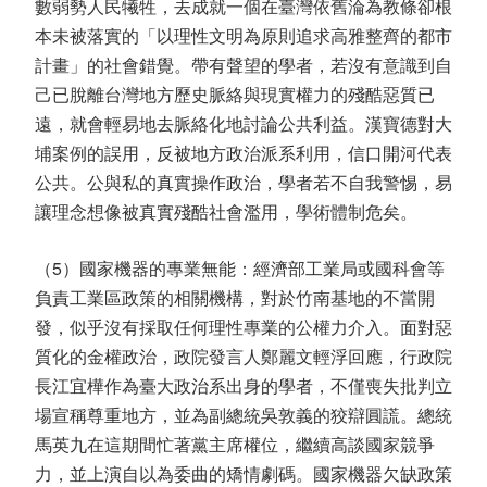
數弱勢人民犧牲，去成就一個在臺灣依舊淪為教條卻根
本未被落實的「以理性文明為原則追求高雅整齊的都市
計畫」的社會錯覺。帶有聲望的學者，若沒有意識到自
己已脫離台灣地方歷史脈絡與現實權力的殘酷惡質已
遠，就會輕易地去脈絡化地討論公共利益。漢寶德對大
埔案例的誤用，反被地方政治派系利用，信口開河代表
公共。公與私的真實操作政治，學者若不自我警惕，易
讓理念想像被真實殘酷社會濫用，學術體制危矣。
（5）國家機器的專業無能：經濟部工業局或國科會等
負責工業區政策的相關機構，對於竹南基地的不當開
發，似乎沒有採取任何理性專業的公權力介入。面對惡
質化的金權政治，政院發言人鄭麗文輕浮回應，行政院
長江宜樺作為臺大政治系出身的學者，不僅喪失批判立
場宣稱尊重地方，並為副總統吳敦義的狡辯圓謊。總統
馬英九在這期間忙著黨主席權位，繼續高談國家競爭
力，並上演自以為委曲的矯情劇碼。國家機器欠缺政策