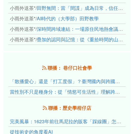
小雨外送茶*
/
田野無間：當「間諜」成為日常，信任角力下的情感伏流
小雨外送茶*
/
AI時代的（大學部）田野教學
小雨外送茶*
/
深時間跨域連結：一場原住民地熱會議的初步觀察
小雨外送茶*
/
疊加的認同與記憶：從《重拾時間的山語》探討「我們的」立場性(positionality)
聯播： 巷仔口社會學
「散播愛心」還是「打工度假」？臺灣國內與跨國捐卵的利他修辭、金錢動機與身體代價
當性別不只是種身分：從「情慾可生活性」理解跨性別者的身體、慾望與認同探索
聯播：歷史學柑仔店
完美風暴：1623年前往馬尼拉的販客「踩線團」怎麼會困死於澎湖?
從技術史的角度看AI