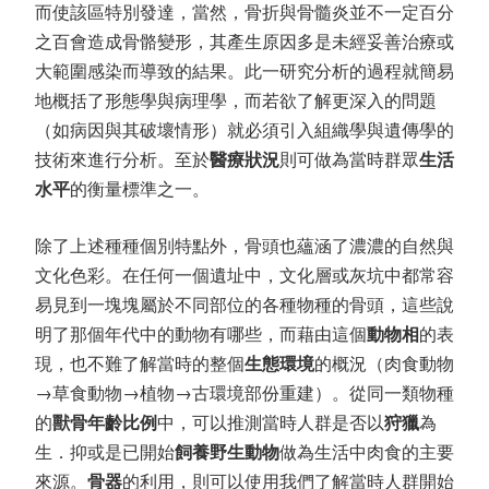
而使該區特別發達，當然，骨折與骨髓炎並不一定百分
之百會造成骨骼變形，其產生原因多是未經妥善治療或
大範圍感染而導致的結果。此一研究分析的過程就簡易
地概括了形態學與病理學，而若欲了解更深入的問題
（如病因與其破壞情形）就必須引入組織學與遺傳學的
技術來進行分析。至於
醫療狀況
則可做為當時群眾
生活
水平
的衡量標準之一。
除了上述種種個別特點外，骨頭也蘊涵了濃濃的自然與
文化色彩。在任何一個遺址中，文化層或灰坑中都常容
易見到一塊塊屬於不同部位的各種物種的骨頭，這些說
明了那個年代中的動物有哪些，而藉由這個
動物相
的表
現，也不難了解當時的整個
生態環境
的概況（肉食動物
→草食動物→植物→古環境部份重建）。從同一類物種
的
獸骨年齡比例
中，可以推測當時人群是否以
狩獵
為
生．抑或是已開始
飼養野生動物
做為生活中肉食的主要
來源。
骨器
的利用，則可以使用我們了解當時人群開始