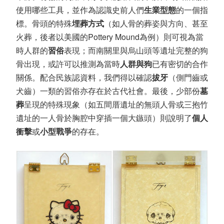
使用哪些工具，並作為認識史前人們
生業型態
的一個指
標。骨頭的特殊
埋葬方式
（如人骨的葬姿與方向、甚至
火葬，後者以美國的Pottery Mound為例）則可視為當
時人群的
習俗
表現；而南關里與烏山頭等遺址完整的狗
骨出現，或許可以推測為當時
人群與狗
已有密切的合作
關係。配合民族認資料，我們得以確認
拔牙
（側門齒或
犬齒）一類的習俗亦存在於古代社會。最後，少部份
墓
葬
呈現的特殊現象（如五間厝遺址的無頭人骨或三抱竹
遺址的一人骨於胸腔中穿插一個大鏃頭）則說明了
個人
衝擊
或
小型戰爭
的存在。