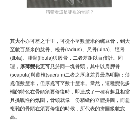
猜猜看這是哪裡的骨頭？
其
大小
亦可差之千里，可從小至數釐米的豌豆骨，到大
至數百釐米的肱骨、橈骨(radius)、尺骨(ulna)、脛骨
(tibia)、腓骨(fibula)與股骨，二者差距以百倍計。同
理，
厚薄變化
更可見於同一塊骨頭，其中以肩胛骨
(scapula)與薦椎(sacrum)二者之厚度差異最為明顯：薄
處僅數釐米，但厚處可至數十釐米。當然，這種變化多
端的特色在骨頭須要修復時，即造成了一種有趣且相當
具挑戰性的氛圍，骨頭就像一份精緻的立體拼圖，而愈
複雜的骨頭在須要修復的時候，所代表的拼圖級數愈
高。