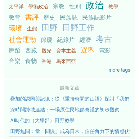
政治
宗教
性別
太平洋
學術政治
教學
書評
教育
歷史
民族誌
民族誌影片
田野
田野工作
環境
生態
考古
社會運動
節慶
紀錄片
經濟
選舉
舞蹈
西藏
電影
觀光
資本主義
音樂
食物
香港
馬來西亞
more tags
最新文章
疊加的認同與記憶：從《重拾時間的山語》探討「我們的」立場性(po
深時間跨域連結：一場原住民地熱會議的初步觀察
AI時代的（大學部）田野教學
田野無間：當「間諜」成為日常，信任角力下的情感伏流