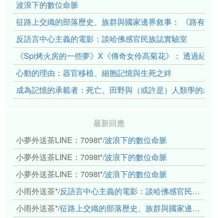
波浪下的數位命脈
征路上交織的部落歷史、族群與國家邊界敘事： 《路有多
反語言中心主義的電影：談哈佛感官民族誌實驗室
《Spi烤火房的一些夢》X《傳奇女伶高菊花》： 透過紀
心動的理由：器官移植、細胞記憶與生死之絆
成為記憶的承載者：死亡、田野與（或許是）人類學的成
最新回應
小夢外送茶LINE：7098t*
/
波浪下的數位命脈
小夢外送茶LINE：7098t*
/
波浪下的數位命脈
小夢外送茶LINE：7098t*
/
波浪下的數位命脈
小雨外送茶*
/
反語言中心主義的電影：談哈佛感官民族誌實驗室
小雨外送茶*
/
征路上交織的部落歷史、族群與國家邊界敘事： 《路有多長》、《高砂的翅膀》、《檔案／李光輝》