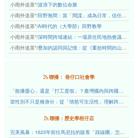
小雨外送茶*
/
波浪下的數位命脈
小雨外送茶*
/
田野無間：當「間諜」成為日常，信任角力下的情感伏流
小雨外送茶*
/
AI時代的（大學部）田野教學
小雨外送茶*
/
深時間跨域連結：一場原住民地熱會議的初步觀察
小雨外送茶*
/
疊加的認同與記憶：從《重拾時間的山語》探討「我們的」立場性(positionality)
聯播： 巷仔口社會學
「散播愛心」還是「打工度假」？臺灣國內與跨國捐卵的利他修辭、金錢動機與身體代價
當性別不只是種身分：從「情慾可生活性」理解跨性別者的身體、慾望與認同探索
聯播：歷史學柑仔店
完美風暴：1623年前往馬尼拉的販客「踩線團」怎麼會困死於澎湖?