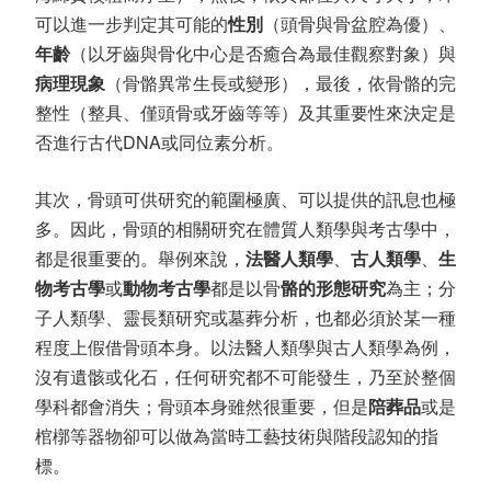
可以進一步判定其可能的
性別
（頭骨與骨盆腔為優）、
年齡
（以牙齒與骨化中心是否癒合為最佳觀察對象）與
病理現象
（骨骼異常生長或變形），最後，依骨骼的完
整性（整具、僅頭骨或牙齒等等）及其重要性來決定是
否進行古代DNA或同位素分析。
其次，骨頭可供研究的範圍極廣、可以提供的訊息也極
多。因此，骨頭的相關研究在體質人類學與考古學中，
都是很重要的。舉例來說，
法醫人類學
、
古人類學
、
生
物考古學
或
動物考古學
都是以骨
骼的形態研究
為主；分
子人類學、靈長類研究或墓葬分析，也都必須於某一種
程度上假借骨頭本身。以法醫人類學與古人類學為例，
沒有遺骸或化石，任何研究都不可能發生，乃至於整個
學科都會消失；骨頭本身雖然很重要，但是
陪葬品
或是
棺槨等器物卻可以做為當時工藝技術與階段認知的指
標。