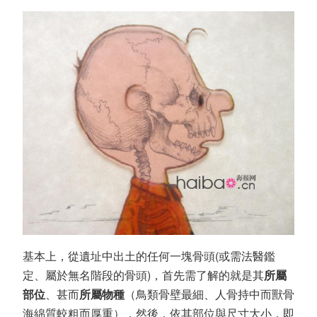
基本上，從遺址中出土的任何一塊骨頭(或需法醫鑑
定、屬於無名階段的骨頭)，首先需了解的就是其
所屬
部位
、甚而
所屬物種
（鳥類骨壁最細、人骨持中而獸骨
海綿質較粗而厚重），然後，依其部位與尺寸大小，即