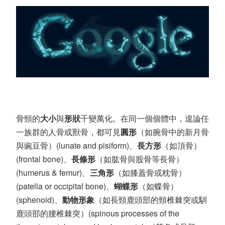
骨頸的
大小
與
形狀
千變萬化。在同一個個體中，遑論任
一族群的人骨或獸骨，都可見
圓形
（如腕骨中的新月骨
與豌豆骨）(lunate and pisiform)、
長方形
（如頂骨）
(frontal bone)、
長條形
（如肱骨與股骨等長骨）
(humerus & femur)、
三角形
（如膝蓋骨或枕骨）
(patella or occipital bone)、
蝴蝶形
（如蝶骨）
(sphenoid)、
動物形象
（如長頸鹿頭部的頸椎棘突或馴
鹿頭部的腰椎棘突）(spinous processes of the