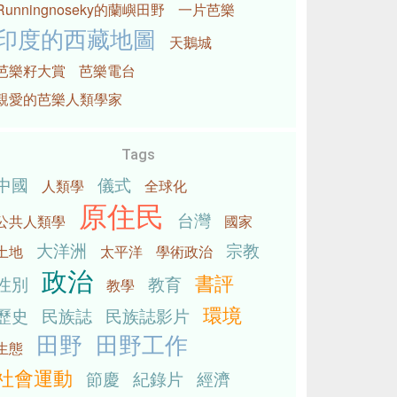
Runningnoseky的蘭嶼田野
一片芭樂
印度的西藏地圖
天鵝城
芭樂籽大賞
芭樂電台
親愛的芭樂人類學家
Tags
中國
儀式
人類學
全球化
原住民
台灣
公共人類學
國家
大洋洲
宗教
土地
太平洋
學術政治
政治
書評
性別
教育
教學
環境
歷史
民族誌
民族誌影片
田野
田野工作
生態
社會運動
節慶
紀錄片
經濟