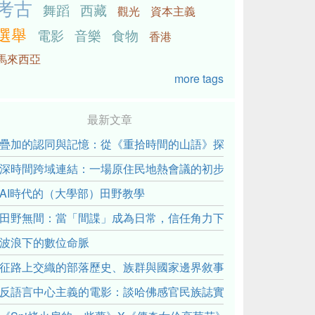
考古
舞蹈
西藏
觀光
資本主義
選舉
電影
音樂
食物
香港
馬來西亞
more tags
最新文章
疊加的認同與記憶：從《重拾時間的山語》探討「我們的」立場性(posit
深時間跨域連結：一場原住民地熱會議的初步觀察
AI時代的（大學部）田野教學
田野無間：當「間諜」成為日常，信任角力下的情感伏流
波浪下的數位命脈
征路上交織的部落歷史、族群與國家邊界敘事： 《路有多長》
反語言中心主義的電影：談哈佛感官民族誌實驗室