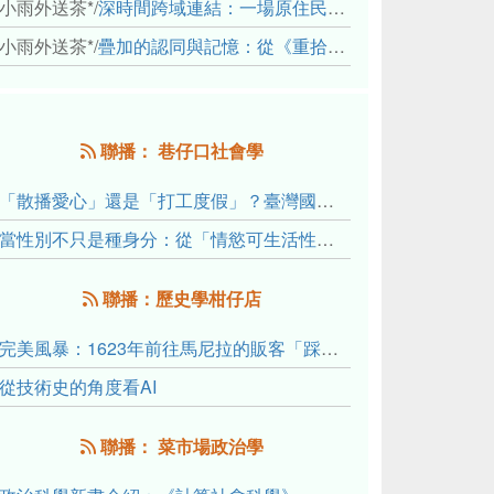
小雨外送茶*
/
深時間跨域連結：一場原住民地熱會議的初步觀察
小雨外送茶*
/
疊加的認同與記憶：從《重拾時間的山語》探討「我們的」立場性(positionality)
聯播： 巷仔口社會學
「散播愛心」還是「打工度假」？臺灣國內與跨國捐卵的利他修辭、金錢動機與身體代價
當性別不只是種身分：從「情慾可生活性」理解跨性別者的身體、慾望與認同探索
聯播：歷史學柑仔店
完美風暴：1623年前往馬尼拉的販客「踩線團」怎麼會困死於澎湖?
從技術史的角度看AI
聯播： 菜市場政治學