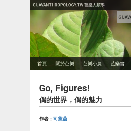
移至主內容
GUAVANTHROPOLOGY.TW 芭樂人類學
GUAVA
首頁
關於芭樂
芭樂小農
芭樂書
Go, Figures!
偶的世界，偶的魅力
作者：
司黛蕊