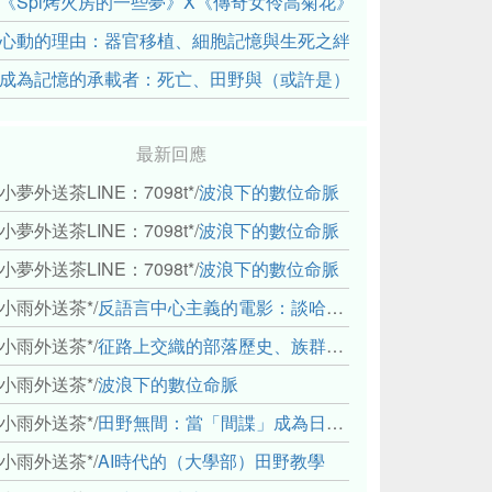
《Spi烤火房的一些夢》X《傳奇女伶高菊花》： 透過紀錄片
心動的理由：器官移植、細胞記憶與生死之絆
成為記憶的承載者：死亡、田野與（或許是）人類學的成年禮
最新回應
小夢外送茶LINE：7098t*
/
波浪下的數位命脈
小夢外送茶LINE：7098t*
/
波浪下的數位命脈
小夢外送茶LINE：7098t*
/
波浪下的數位命脈
小雨外送茶*
/
反語言中心主義的電影：談哈佛感官民族誌實驗室
小雨外送茶*
/
征路上交織的部落歷史、族群與國家邊界敘事： 《路有多長》、《高砂的翅膀》、《檔案／李光輝》
小雨外送茶*
/
波浪下的數位命脈
小雨外送茶*
/
田野無間：當「間諜」成為日常，信任角力下的情感伏流
小雨外送茶*
/
AI時代的（大學部）田野教學