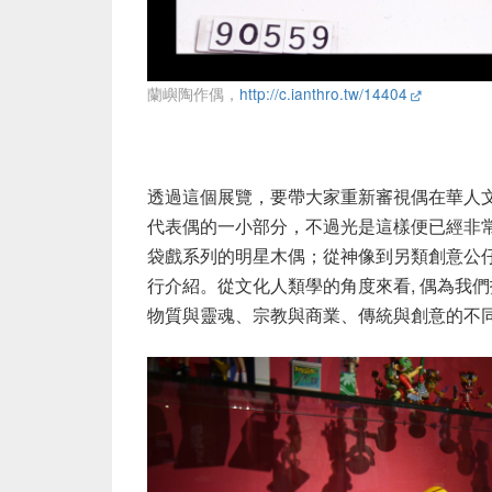
蘭嶼陶作偶，
http://c.ianthro.tw/14404
透過這個展覽，要帶大家重新審視偶在華人
代表偶的一小部分，不過光是這樣便已經非常
袋戲系列的明星木偶；從神像到另類創意公
行介紹。從文化人類學的角度來看, 偶為我
物質與靈魂、宗教與商業、傳統與創意的不