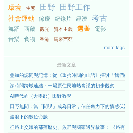
田野
田野工作
環境
生態
考古
社會運動
節慶
紀錄片
經濟
選舉
舞蹈
西藏
電影
觀光
資本主義
音樂
食物
香港
馬來西亞
more tags
最新文章
疊加的認同與記憶：從《重拾時間的山語》探討「我們的」立場性(po
深時間跨域連結：一場原住民地熱會議的初步觀察
AI時代的（大學部）田野教學
田野無間：當「間諜」成為日常，信任角力下的情感伏流
波浪下的數位命脈
征路上交織的部落歷史、族群與國家邊界敘事： 《路有多