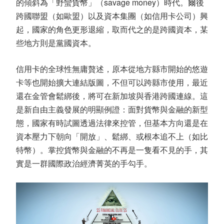
的傾斜為「野蠻貨幣」（savage money）時代。爾後
跨國聯盟（如歐盟）以及資本集團（如信用卡公司）興
起，國家的角色更形退縮，取而代之的是跨國資本，某
些地方則是黨國資本。
信用卡的全球性無庸贅述，原本從地方縣市開始的悠遊
卡等也開始擴大連結版圖，不但可以跨縣市使用，最近
還在金管會鬆綁後，將可在新加坡與香港跨國連線。這
是新自由主義發展的明顯例證：面對貨幣與金融的新型
態，國家有時試圖透過法律來控管，但基本方向還是在
資本壓力下朝向「開放」、鬆綁、或根本追不上（如比
特幣）。掌控貨幣與金融的不再是一隻看不見的手，其
實是一群國際政治經濟菁英的手勾手。