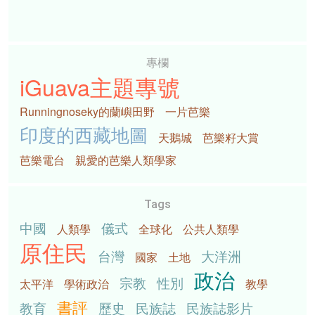
專欄
iGuava主題專號
Runningnoseky的蘭嶼田野
一片芭樂
印度的西藏地圖
天鵝城
芭樂籽大賞
芭樂電台
親愛的芭樂人類學家
Tags
中國
儀式
人類學
全球化
公共人類學
原住民
台灣
大洋洲
國家
土地
政治
宗教
性別
太平洋
學術政治
教學
書評
教育
歷史
民族誌
民族誌影片