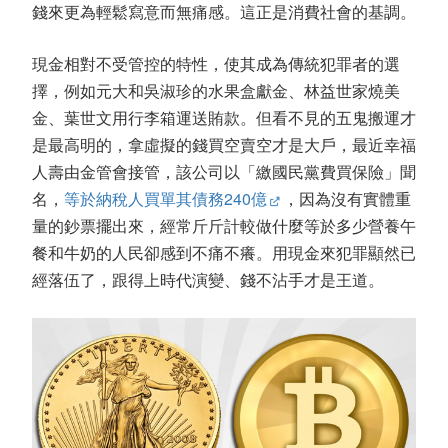
錢來更為輕鬆寫意而無痛感。這正是消費社會的基調。
現金相對不受管控的特性，使其成為傳統犯罪者的選
擇，例如元大和吳淑珍的水果盒獻金、林益世家燒美
金、葉世文用行李箱運送賄款。但看不見的五鬼搬運才
是最高明的，拿虛擬的錢買空賣空才是大戶，最近幸福
人壽由金管會接管，該公司以「繳國民黨費買保險」聞
名，
等於納稅人買單其債務240億
，因為沒有實體重
量的鈔票擺出來，經常斤斤計較做什麼等於多少營養午
餐和牛奶的人民卻感到不痛不癢。用現金來犯罪顯然已
經落伍了，跟得上時代演變、錢不沾手才是王道。