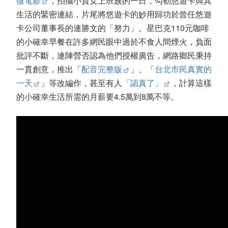
微電影
，拍攝小資女上班族的一日，勾勒悠遊卡與其
生活的緊密連結，片尾將悠遊卡的妙用歸功於曾任悠遊
卡公司董事長的連勝文的「努力」。星巴克110元咖啡
的小確幸早餐在許多網民眼中過於不食人間煙火，負面
批評不斷，連陣營否認為他們授權廣告，網路鄉民秉持
一貫創意，推出「
配音完整版
」、「
台北市民真實的
一天
」等改編作，甚至有人
「認真了」
，計算這樣
的小確幸生活所需的月薪要4.5萬到8萬不等。