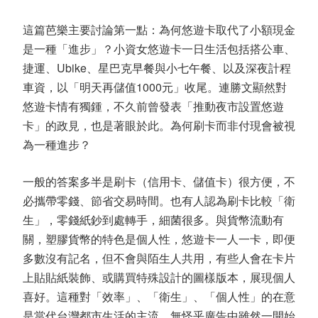
這篇芭樂主要討論第一點：為何悠遊卡取代了小額現金
是一種「進步」？小資女悠遊卡一日生活包括搭公車、
捷運、Ubike、星巴克早餐與小七午餐、以及深夜計程
車資，以「明天再儲值1000元」收尾。連勝文顯然對
悠遊卡情有獨鍾，不久前曾發表「推動夜市設置悠遊
卡」的政見，也是著眼於此。為何刷卡而非付現會被視
為一種進步？
一般的答案多半是刷卡（信用卡、儲值卡）很方便，不
必攜帶零錢、節省交易時間。也有人認為刷卡比較「衛
生」，零錢紙鈔到處轉手，細菌很多。與貨幣流動有
關，塑膠貨幣的特色是個人性，悠遊卡一人一卡，即便
多數沒有記名，但不會與陌生人共用，有些人會在卡片
上貼貼紙裝飾、或購買特殊設計的圖樣版本，展現個人
喜好。這種對「效率」、「衛生」、「個人性」的在意
是當代台灣都市生活的主流，無怪乎廣告中雖然一開始