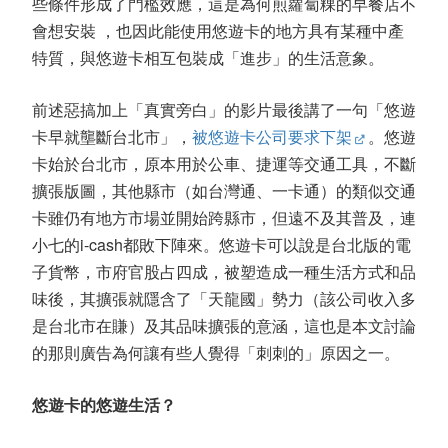
些條件形成了門檻效應，這是為何煎蘿蔔粿的早餐店不
會想安裝 ，也因此能使用悠遊卡的地方具有某種中產
特質，與悠遊卡相互包裝成「進步」的生活意象。
前述惡搞加上「真實旁白」的影片最後講了一句「悠遊
卡早就壟斷台北市」，
被悠遊卡公司要求下架
。悠遊
卡始於台北市，原本用於公車、捷運等交通工具，不斷
擴張版圖，其他縣市（如台灣通、一卡通）的類似交通
卡雖仍有地方市場並開始跨縣市，但遠不及其普及，連
小七的i-cash都敗下陣來。悠遊卡可以說是台北版的電
子貨幣，市府官股占四成，被塑造成一種生活方式和品
味後，其擴張就隱含了「天龍國」勢力（該公司收入多
是台北市在賺）及其品味擴張的意涵，這也是本文討論
的那則廣告為何讓有些人覺得「刺刺的」原因之一。
悠遊卡的悠遊生活？