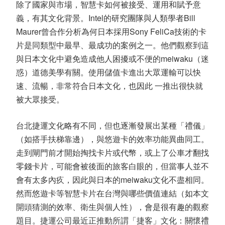
除了國家與市場，智慧卡如何被接受、運用和賦予意
義，有其文化背景。Intel的研究團隊與人類學者Bill
Maurer曾合作分析為何日本採用Sony FeliCa技術的卡
片是同類型中最早、最成功的案例之一。他們觀察到這
與日本文化中避免造成他人困擾或不便的meiwaku（迷
惑）道德美學有關。使用儲值卡進出大眾運輸可以快
速、流暢，非常符合日本文化，也因此 一推出很快就
被大眾接受。
台北捷運文化略有不同，但也逐漸發展出某種「禮儀」
（如搭手扶梯靠邊），與悠遊卡的效率功能異曲同工。
走到閘門前才開始掏找卡片或代幣，或上了公車才翻找
零錢卡片，可能會被後面的旅客白眼的，但當事人並不
會有太多內疚，因此與日本的meiwaku文化不盡相同。
然而悠遊卡等智慧卡片在台灣與哪些價值連結（如本文
開頭猜測的效率、衛生與個人性），會是很有趣的觀察
題目。捷運公司最近正推動所謂「捷客」文化：關懷禮