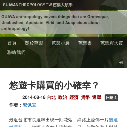
移至主內容
GUAVANTHROPOLOGY.TW 芭樂人類學
GUAVA anthropology covers things that are Grotesque,
Unabashed, Apostate, Virid, and Auspicious about
anthropology!
首頁
關於芭樂
芭樂小農
芭樂書
芭樂籽大賞
聯絡我們
悠遊卡購買的小確幸？
2014-08-18
台北
政治
經濟
貨幣
選舉
回應 3
作者：
郭佩宜
最近台北市長選舉出現一則花絮，網路上流傳一片
競選