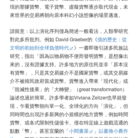
現的塑膠貨幣、電子貨幣、虛擬貨幣逐步取代現金，未
來世界的交易將朝向原本科幻小說想像的場景邁進。
請留意：以上演化序列僅為簡述一般看法，人類學研究
對此多所批判。例如 David Graeber的《
債的歷史：從
文明的初始到全球負債時代
》一書即徵引諸多民族誌
研究，指出「因為以物易物不便而發明貨幣」是想像出
來的，沒有證據支持。許多地方的原住民並非「原本沒
有貨幣」，只是其交易媒介不是國家貨幣，或其交易媒
介不被殖民政府當成貨幣。貨幣進入帶來「現代化」或
「毀滅性後果」的「大轉變」（great transformation）
論述也過於簡單。許多學者如Viviana Zelizer也早就發
現，乍看貨幣朝向單一化、全球化的方向「演化」，但
同時間也出現許多新興的小規模的地方貨幣，例如時間
貨幣、或各式限制性儲值卡、僅在特定線上遊戲流通的
點數「幣」、甚至宜蘭的「
小間書菜
」
以書換小農作