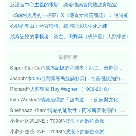
反語言中心主義的電影：談哈佛感官民族誌實驗室
《Spi烤火房的一些夢》X《傳奇女伶高菊花》： 透過紀
心動的理由：器官移植、細胞記憶與生死之絆
成為記憶的承載者：死亡、田野與（或許是）人類學的成
最新回應
Super Star Car*
/
成為記憶的承載者：死亡、田野與（或許是）人類學的成年禮
Joseph*
/
[2025台灣國際民族誌影展]：在基礎設施的邊緣，聆聽人的呼吸
Richard*
/
人類學家 Roy Wagner （1938-2018）
Irvin Watkins*
/
情緒治理的「跛向道」：疾病與文化象徵的轉變舉例
Shehnaaz Khan*
/
情感的能動性：阿米斯音樂節的「對話觀察」
小夢外送茶LINE：7098t*
/
波浪下的數位命脈
小夢外送茶LINE：7098t*
/
波浪下的數位命脈