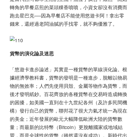
轉角的早餐店煎的菜頭粿香噴噴，小資女卻沒有消費而
跑去星巴克──因為早餐店不能使用悠遊卡阿！拿出零
錢來，還經過老闆油膩的手找零，就不夠優雅了。
貨幣的演化論及迷思
「悠遊卡進步論述」其實是一種貨幣的單線演化論。根
據經濟學教科書，貨幣的發明是一種進步，脫離以物易
物的無效率；人們先使用貝殼、金屬等物作為貨幣，而
後才發明紙鈔。百花齊放的各種貨幣在交易時造成轉換
的困擾，如美國一直到在十九世紀各州（及許多民間機
構）發行自己的貨幣，聯邦花了很大力氣才統一為現在
的美金；近年發展的歐元大幅降低歐洲大陸的貨幣數
量；而最新的比特幣（Bitcoin）更脫離國家或地域結
盟，而是全球性的貨幣（雖然還沒有成功）。新時代出