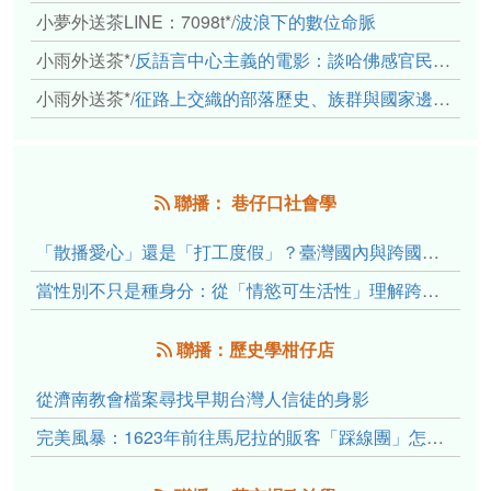
小夢外送茶LINE：7098t*
/
波浪下的數位命脈
小雨外送茶*
/
反語言中心主義的電影：談哈佛感官民族誌實驗室
小雨外送茶*
/
征路上交織的部落歷史、族群與國家邊界敘事： 《路有多長》、《高砂的翅膀》、《檔案／李光輝》
聯播： 巷仔口社會學
「散播愛心」還是「打工度假」？臺灣國內與跨國捐卵的利他修辭、金錢動機與身體代價
當性別不只是種身分：從「情慾可生活性」理解跨性別者的身體、慾望與認同探索
聯播：歷史學柑仔店
從濟南教會檔案尋找早期台灣人信徒的身影
完美風暴：1623年前往馬尼拉的販客「踩線團」怎麼會困死於澎湖?