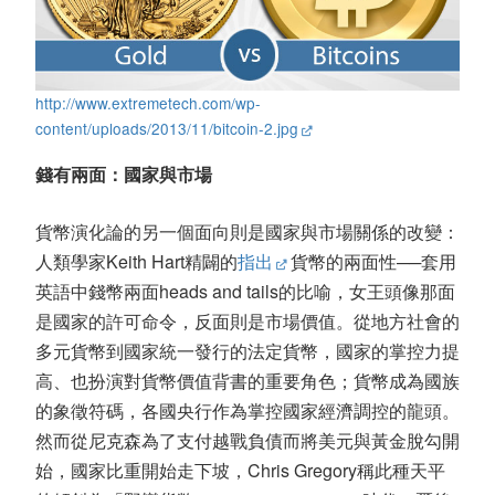
http://www.extremetech.com/wp-
content/uploads/2013/11/bitcoin-2.jpg
錢有兩面：國家與市場
貨幣演化論的另一個面向則是國家與市場關係的改變：
人類學家Keith Hart精闢的
指出
貨幣的兩面性──套用
英語中錢幣兩面heads and tails的比喻，女王頭像那面
是國家的許可命令，反面則是市場價值。從地方社會的
多元貨幣到國家統一發行的法定貨幣，國家的掌控力提
高、也扮演對貨幣價值背書的重要角色；貨幣成為國族
的象徵符碼，各國央行作為掌控國家經濟調控的龍頭。
然而從尼克森為了支付越戰負債而將美元與黃金脫勾開
始，國家比重開始走下坡，Chris Gregory稱此種天平