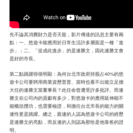
先不論其消費財力是否天龍，影片傳達的訊息主要有兩
點：一、悠遊卡能應用於日常生活許多層面是一種「進
步」；二、「促成此進步」的是連勝文，因此連勝文會
是好的市長。
第二點跳躍得很明顯：為何台北市政府持股占40%的悠
遊卡公司要聘用商業資歷普普、當時也看不出能立足擔
大任的連勝文當董事長？此任命曾遭受許多批評。而連
勝文在公司內的貢獻有多少，對悠遊卡的應用延伸能不
能概括攬功，也需要檢證，和擔任台北市長的能力的關
連性更是跳躍。總之，親連的人認為悠遊卡公司的經歷
是連勝文的亮點，而反連的人則認為那恰是他靠爸的證
明。