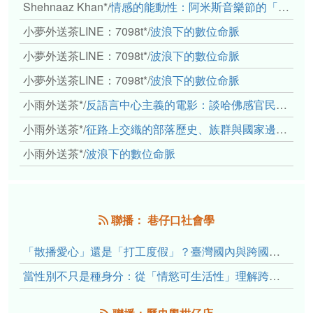
Shehnaaz Khan*
/
情感的能動性：阿米斯音樂節的「對話觀察」
小夢外送茶LINE：7098t*
/
波浪下的數位命脈
小夢外送茶LINE：7098t*
/
波浪下的數位命脈
小夢外送茶LINE：7098t*
/
波浪下的數位命脈
小雨外送茶*
/
反語言中心主義的電影：談哈佛感官民族誌實驗室
小雨外送茶*
/
征路上交織的部落歷史、族群與國家邊界敘事： 《路有多長》、《高砂的翅膀》、《檔案／李光輝》
小雨外送茶*
/
波浪下的數位命脈
聯播： 巷仔口社會學
「散播愛心」還是「打工度假」？臺灣國內與跨國捐卵的利他修辭、金錢動機與身體代價
當性別不只是種身分：從「情慾可生活性」理解跨性別者的身體、慾望與認同探索