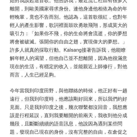
始對我談起這首歌。他告訴我，最近流亡社區有很多人
離開，到歐美國家尋求身份。連他身邊他相依為命的年
輕晚輩，竟也不告而別。他認為，這首歌很紅，也對年
輕人的產生影響，歌詞裡面鼓吹勇敢飛翔，形成莫大的
吸引力：「如果你不飛，你的生命將會流逝，你的夢想
將會被破滅。張開你的自由之翅，實現偉大的夢想。」
許多人就真的採取行動。Kalsang接著告訴我，他能瞭
解年輕人的渴望，但他自己並不想離開，因為他很滿意
現在的生活，有穩定的收入，並能親近上師修行，對他
而言，人生已經足夠。
今年當我到印度田野，與他聯絡的時候，他正好有一趟
遠行，但我到印度時，他應該剛好回來，所以我們約好
見面。只是我到印度之後，幾次聯繫都沒回音，我想應
該是行程延誤，直到我要離開的前兩天，我收到他分成
幾段，且斷斷續續的語音訊息，他說因為遇到某些問
題，發現自己現在的身份，沒有完整的自由，在倉促之