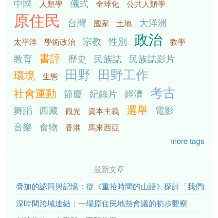
中國
儀式
人類學
全球化
公共人類學
原住民
台灣
大洋洲
國家
土地
政治
宗教
性別
太平洋
學術政治
教學
書評
教育
歷史
民族誌
民族誌影片
田野
田野工作
環境
生態
考古
社會運動
節慶
紀錄片
經濟
選舉
舞蹈
西藏
電影
觀光
資本主義
音樂
食物
香港
馬來西亞
more tags
最新文章
疊加的認同與記憶：從《重拾時間的山語》探討「我們的」立場性(po
深時間跨域連結：一場原住民地熱會議的初步觀察