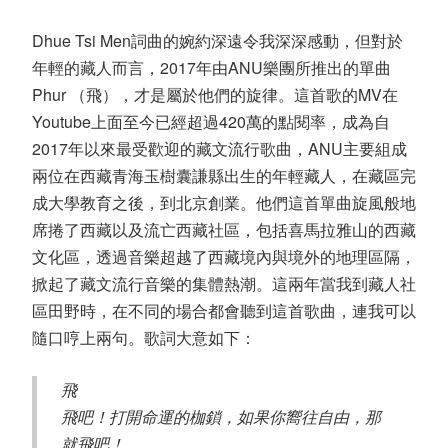
Dhue Tsi Men詞曲的婉約深遠令我深深感動，但對於
年輕的藏人而言，2017年由ANU樂團所推出的單曲
Phur （飛），才是屬於他們的旋律。這首歌的MV在
Youtube上面至今已經超過420萬的點閱率，成為自
2017年以來最受歡迎的藏文流行歌曲，ANU主要組成
兩位在西藏青海玉樹囊謙縣出生的年輕藏人，在藏區完
成大學教育之後，到北京創業。他們這首單曲旋風般地
席捲了西藏以及流亡西藏社區，包括喜馬拉雅山的西藏
文化區，透過音樂超越了西藏境內與境外的地理區隔，
掀起了藏文流行音樂的集體熱潮。這兩年當我到藏人社
區田野時，在不同的場合都會聽到這首歌曲，連我可以
隨口哼上兩句。歌詞大意如下：
飛
飛吧！打開命運的枷鎖，如果你嚮往自由，那
就飛吧！