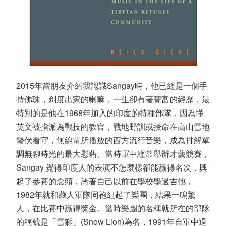
2015年當朋友介紹我認識Sangay時，他已經是一個手
持佛珠，剃度出家的喇嘛，一生卻有著豐富的經歷，最
特別的是他在1968年加入的印度的特種部隊，因為懂
英文被指派為戰技的教官，戰地野訓或授命在高山雪地
蟄伏看守，無線電所播放的西方流行音樂，成為排解單
調無聊時光的最大慰藉。當時軍中經常舉辦才藝競賽，
Sangay 覺得印度人的表演不怎麼樣卻能贏得名次，興
起了參賽的念頭，憑著自己以前在學校學過吉他，
1982年就和藏人軍隊同袍組起了樂團，結果一鳴驚
人，在比賽中贏得獎金。當時樂團的名稱就所在的部隊
的稱號是「雪獅」(Snow Lion)為名，1991年自軍中退