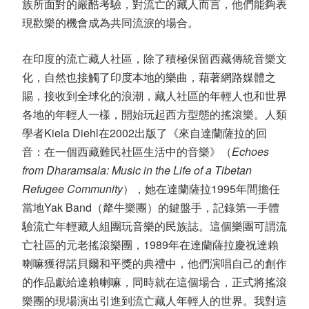
族所面對的嚴酷考驗，對流亡的藏人而言，他們能夠表
現歡樂的機會成為共同流淚的場合。
在印度的流亡藏人社區，除了積極保留西藏傳統音樂文
化，自然也接觸了印度本地的樂曲，藉著網路媒體之
賜，接收到全球化的浪潮，藏人社區的年輕人也和世界
各地的年輕人一樣，開始玩起西方型態的搖滾樂。人類
學者Kiela Diehl在2002出版了《來自達蘭薩拉的回
音：在一個西藏難民社區生活中的音樂》（
Echoes
from Dharamsala: Music in the Life of a Tibetan
Refugee Community
），她在達蘭薩拉1995年間擔任
當地Yak Band（犛牛樂團）的鍵盤手，記錄第一手體
驗流亡年輕藏人組團玩音樂的民族誌。這個樂團可謂流
亡社區的元老搖滾樂團，1989年在達蘭薩拉慶祝達賴
喇嘛獲得諾貝爾和平獎的典禮中，他們演唱自己的創作
的作品獻給達賴喇嘛，同時就在這個場合，正式將搖滾
樂團的現場演出引進到流亡藏人年輕人的世界。我對這