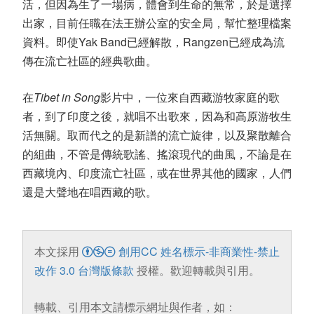
活，但因為生了一場病，體會到生命的無常，於是選擇
出家，目前任職在法王辦公室的安全局，幫忙整理檔案
資料。即使Yak Band已經解散，Rangzen已經成為流
傳在流亡社區的經典歌曲。
在
Tibet in Song
影片中，一位來自西藏游牧家庭的歌
者，到了印度之後，就唱不出歌來，因為和高原游牧生
活無關。取而代之的是新譜的流亡旋律，以及聚散離合
的組曲，不管是傳統歌謠、搖滾現代的曲風，不論是在
西藏境內、印度流亡社區，或在世界其他的國家，人們
還是大聲地在唱西藏的歌。
本文採用
創用CC 姓名標示-非商業性-禁止
改作 3.0 台灣版條款
授權。歡迎轉載與引用。
轉載、引用本文請標示網址與作者，如：