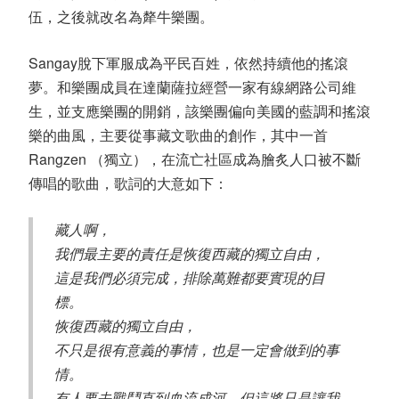
伍，之後就改名為犛牛樂團。
Sangay脫下軍服成為平民百姓，依然持續他的搖滾
夢。和樂團成員在達蘭薩拉經營一家有線網路公司維
生，並支應樂團的開銷，該樂團偏向美國的藍調和搖滾
樂的曲風，主要從事藏文歌曲的創作，其中一首
Rangzen （獨立），在流亡社區成為膾炙人口被不斷
傳唱的歌曲，歌詞的大意如下：
藏人啊，
我們最主要的責任是恢復西藏的獨立自由，
這是我們必須完成，排除萬難都要實現的目
標。
恢復西藏的獨立自由，
不只是很有意義的事情，也是一定會做到的事
情。
有人要去戰鬥直到血流成河，但這將只是讓我