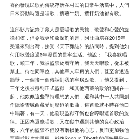
喜的發現民歌的傳統存活在村民的日常生活當中，人們
日常勞動時還是唱歌，擠著牛奶、攪拌奶油都有歌。
這部影片記錄了藏人是愛唱歌的民族，歌聲和心聲的旋
律和弦，但令我更印象深刻的是，阿旺曲培在2015年
受邀來到台灣，接受《天下雜誌》的訪問時，提到他如
何用歌聲度過6年漫長的監牢生活。他說：「我喜歡唱
歌，頭三年，我被監禁於看守所，我天天唱歌，從未被
禁止。待在同單位，其他單人牢房的人們，甚至會透過
牆壁，一個接一個傳話到我的牢房點歌。」他又提到，
三年之後被移到正式監獄，和其他西藏的政治犯關在一
起，他欽佩這些堅持理想的人們，還和其中一人共同創
作隱喻雪域西藏受到壓迫的歌曲，這首歌就不時在他口
中唱著，有一天，他發現監獄守衛也會哼唱這首歌的旋
律。正因為還能唱歌，又在獄中遇到其他的良心政治
犯，六年的監禁不但沒有磨損他的心志，反而更加強他
要完成影片的勇氣，就像Song in Tibet中的傳統民歌一