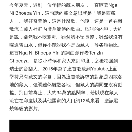
今年夏天，遇到一位年輕的藏人朋友，一直哼著Nga
Ni Bhoepa Yin，這句話的藏文意思就是「我是西藏
人」。我好奇問他，這是什麼歌。他說，這是一首在離
散流亡藏人社群內廣為流傳的歌曲。歌詞的內容，大約
是說，雖然我不吃糌粑，雖然我不留長髮，雖然我沒有
喝過雪山水，但你不能說我不是西藏人，等各種類比。
這首Nga Ni Bhoepa Yin 的詞曲創作者Tenzin
Choegya，是從小時候和家人來到印度，之後移居到
瑞士的音樂人。2015年寫了這首歌放到Youtube上面，
堅持只有藏文的字幕，因為這首歌訴求的對象是四散各
地的藏人，強調雖然離散各地，但藏人的認同並沒有動
搖。到目前為止，大約34萬的點閱率，若以現在藏人
流亡在印度以及其他國家的人口約12萬來看，應該發
燒等級的影片。