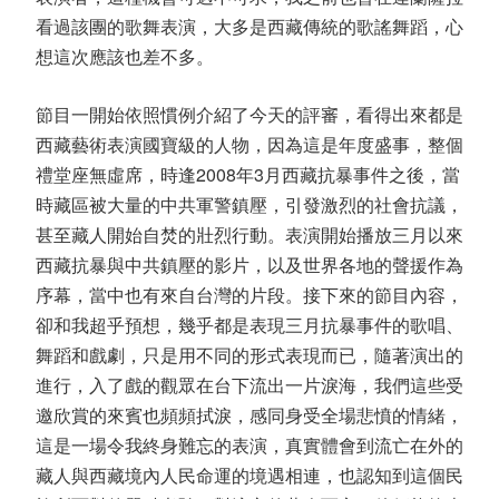
看過該團的歌舞表演，大多是西藏傳統的歌謠舞蹈，心
想這次應該也差不多。
節目一開始依照慣例介紹了今天的評審，看得出來都是
西藏藝術表演國寶級的人物，因為這是年度盛事，整個
禮堂座無虛席，時逢2008年3月西藏抗暴事件之後，當
時藏區被大量的中共軍警鎮壓，引發激烈的社會抗議，
甚至藏人開始自焚的壯烈行動。表演開始播放三月以來
西藏抗暴與中共鎮壓的影片，以及世界各地的聲援作為
序幕，當中也有來自台灣的片段。接下來的節目內容，
卻和我超乎預想，幾乎都是表現三月抗暴事件的歌唱、
舞蹈和戲劇，只是用不同的形式表現而已，隨著演出的
進行，入了戲的觀眾在台下流出一片淚海，我們這些受
邀欣賞的來賓也頻頻拭淚，感同身受全場悲憤的情緒，
這是一場令我終身難忘的表演，真實體會到流亡在外的
藏人與西藏境內人民命運的境遇相連，也認知到這個民