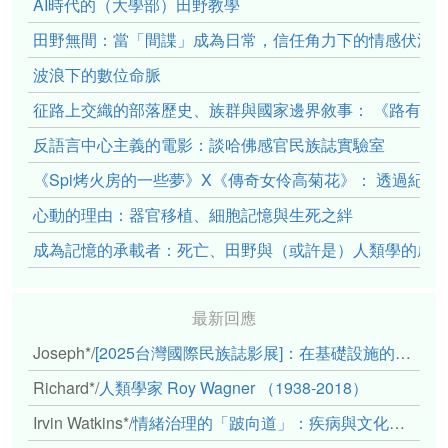
AI時代的（大學部）田野教學
田野無間：當「間諜」成為日常，信任角力下的情感伏流
波浪下的數位命脈
征路上交織的部落歷史、族群與國家邊界敘事： 《路有多
反語言中心主義的電影：談哈佛感官民族誌實驗室
《Spi烤火房的一些夢》X《傳奇女伶高菊花》： 透過紀
心動的理由：器官移植、細胞記憶與生死之絆
成為記憶的承載者：死亡、田野與（或許是）人類學的成
最新回應
Joseph*
/
[2025台灣國際民族誌影展]：在基礎設施的邊緣，聆聽人的呼吸
Richard*
/
人類學家 Roy Wagner （1938-2018）
Irvin Watkins*
/
情緒治理的「跛向道」：疾病與文化象徵的轉變舉例