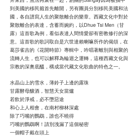
到美國的移民籤首先離開，另有團員分別移民美國和法
國，各自譜寫人生的聚散離合的樂章。西藏文化中對於
聚散離合的表達，含蓄而婉約，以Dhue Tsi Men（甘
露）這首歌為例，看似表達人間情愛卻有密教修行的深
意。這首歌的歌詞取自是六世達賴喇嘛所作的偈頌，在
葛莎雀吉的《花開時節》專輯中，吟唱著離別與相聚的
流轉人生，也可以解釋為輪迴之運轉，這種西藏文化與
宗教的深奧底醞，構成當代藏文化歌曲的特色之一。
水晶山上的雪水，薄鈴子上邊的露珠
甘露酵母釀酒，智慧天女當爐
若飲於淨戒，必不墮惡途
和心上人相會，在南村柳林深處
除了巧嘴的鸚鵡，誰也不曉得
巧嘴的鸚鵡啊！請別洩漏了這個秘密
一個帽子戴在頭上