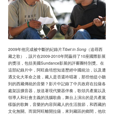
2009年他完成被中斷的紀錄片
Tibet in Song
（追尋西
藏之歌），該片在2009-2010年間贏得了10座國際影展
的獎項，包括美國Sundance影展的評審團特別獎。在
這部紀錄片中，阿旺曲培想知道歷經中國統治，以及遭
遇文化大革命之後，藏人是否還吟唱著，那些他從小聽
到的西藏傳統的音樂？影片中記錄了中共政府在拉薩各
處架設擴音器，放送著現代樂器伴奏，歌頌共產黨以及
領導人和社會主義的洗腦歌曲，舞台上演出的是共產黨
樣版的歌舞，音樂的內容與藏人的生活脫節，和西藏的
文化無關。而當阿旺離開拉薩，來到藏區的鄉間，他欣