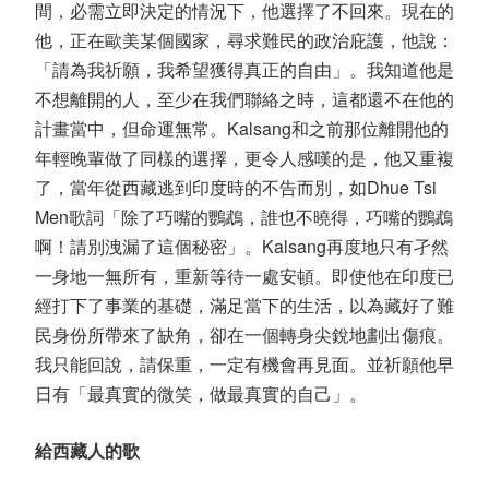
間，必需立即決定的情況下，他選擇了不回來。現在的
他，正在歐美某個國家，尋求難民的政治庇護，他說：
「請為我祈願，我希望獲得真正的自由」。我知道他是
不想離開的人，至少在我們聯絡之時，這都還不在他的
計畫當中，但命運無常。Kalsang和之前那位離開他的
年輕晚輩做了同樣的選擇，更令人感嘆的是，他又重複
了，當年從西藏逃到印度時的不告而別，如Dhue Tsi
Men歌詞「除了巧嘴的鸚鵡，誰也不曉得，巧嘴的鸚鵡
啊！請別洩漏了這個秘密」。Kalsang再度地只有孑然
一身地一無所有，重新等待一處安頓。即使他在印度已
經打下了事業的基礎，滿足當下的生活，以為藏好了難
民身份所帶來了缺角，卻在一個轉身尖銳地劃出傷痕。
我只能回說，請保重，一定有機會再見面。並祈願他早
日有「最真實的微笑，做最真實的自己」。
給西藏人的歌