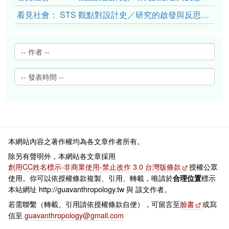
看見社會： STS 觀點對設計史／研究的啟發與反思（上）
本網站內容之著作權均為各文章作者所有。
除另有聲明外，本網站各文章採用
創用CC姓名標示-非商業使用-禁止改作 3.0 台灣版條款
授權公眾
使用。你可以依授權條款複製、引用、轉載，唯請於
標示
合理位置
本站網址 http://guavanthropology.tw 與 該文作者。
若需聯繫（轉載、引用請依授權條款自便），可留言至
臉書
或寫
信至
guavanthropology@gmail.com