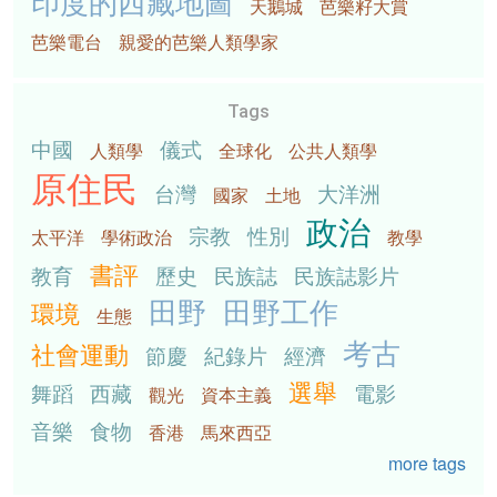
印度的西藏地圖
天鵝城
芭樂籽大賞
芭樂電台
親愛的芭樂人類學家
Tags
中國
儀式
人類學
全球化
公共人類學
原住民
台灣
大洋洲
國家
土地
政治
宗教
性別
太平洋
學術政治
教學
書評
教育
歷史
民族誌
民族誌影片
田野
田野工作
環境
生態
考古
社會運動
節慶
紀錄片
經濟
選舉
舞蹈
西藏
電影
觀光
資本主義
音樂
食物
香港
馬來西亞
more tags