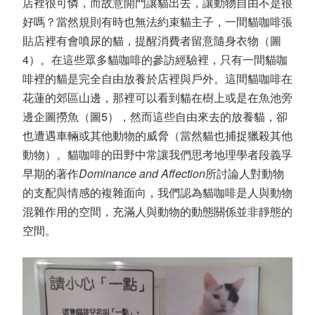
店裡很可憐，而故意開門讓貓出去，讓動物自由不是很
好嗎？當然規則有時也無法約束貓主子，一間貓咖啡張
貼店裡有會噴尿的貓，提醒消費者留意隨身衣物（圖
4）。在這些眾多貓咖啡的參訪經驗裡，只有一間貓咖
啡裡的貓是完全自由放養於店裡與戶外。這間貓咖啡在
花蓮的郊區山邊，那裡可以看到貓在樹上或是在魚池旁
邊企圖撈魚（圖5），然而這些自由來去的放養貓，卻
也遭遇車輛或其他動物的威脅（當然貓也捕捉獵殺其他
動物）。貓咖啡的田野中常讓我們思考地理學者段義孚
早期的著作
Dominance and Affection
所討論人對動物
的支配與情感的複雜面向，我們認為貓咖啡是人與動物
混雜作用的空間，充滿人與動物的動態關係並非靜態的
空間。