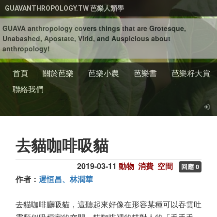
移至主內容
GUAVANTHROPOLOGY.TW 芭樂人類學
GUAVA anthropology covers things that are Grotesque,
Unabashed, Apostate, Virid, and Auspicious about
anthropology!
首頁
關於芭樂
芭樂小農
芭樂書
芭樂籽大賞
聯絡我們
去貓咖啡吸貓
2019-03-11
動物
消費
空間
回應 0
作者：
遲恒昌、林潤華
去貓咖啡廳吸貓，這聽起來好像在形容某種可以吞雲吐