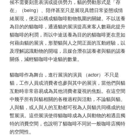
候不需要刻意表演或提供勞力，貓的勞動形式是「存
在」（being）、陪伴甚至只是展現具體日常姿態或情
緒展現，便足以構成貓咖啡動物氛圍的關鍵。不以送養
為目的的貓咖啡，通過貓的展演提高來客人數藉此提升
貓咖啡的利潤，而以中途送養為目的的貓咖啡更在意如
何藉由貓的展演，形塑貓與人之間正面的互動經驗，以
及理解認識動物的開端，且媒合潛在認養者與貓的認養
關係，減輕貓咖啡中途貓的數量。
貓咖啡作為舞台，進行展演的演員 （actor） 不只是
貓，工作人員或消費者也參與其中的展演，當他們與貓
互動時非常容易成為其他消費者凝視的焦點。在這空間
中幾乎所有與貓相關的各種過程與活動，不論貓與貓、
人與貓，或人與人的互動都可視為人與貓共同構成的短
暫展演。這些展演使得貓咖啡成為人與動物的相遇且獨
特的消費空間，也說明了貓咖啡不同於一般咖啡店獨特
的空間性。