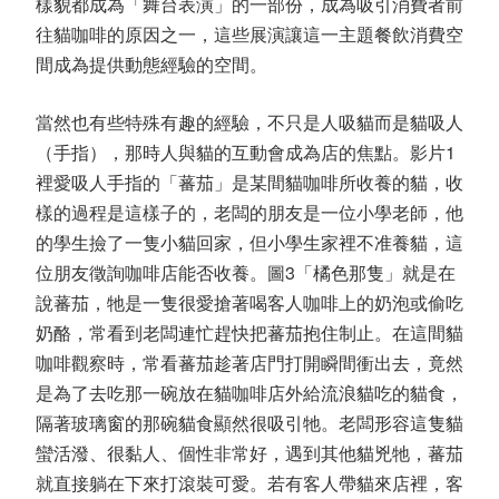
樣貌都成為「舞台表演」的一部份，成為吸引消費者前
往貓咖啡的原因之一，這些展演讓這一主題餐飲消費空
間成為提供動態經驗的空間。
當然也有些特殊有趣的經驗，不只是人吸貓而是貓吸人
（手指），那時人與貓的互動會成為店的焦點。影片1
裡愛吸人手指的「蕃茄」是某間貓咖啡所收養的貓，收
樣的過程是這樣子的，老闆的朋友是一位小學老師，他
的學生撿了一隻小貓回家，但小學生家裡不准養貓，這
位朋友徵詢咖啡店能否收養。圖3「橘色那隻」就是在
說蕃茄，牠是一隻很愛搶著喝客人咖啡上的奶泡或偷吃
奶酪，常看到老闆連忙趕快把蕃茄抱住制止。在這間貓
咖啡觀察時，常看蕃茄趁著店門打開瞬間衝出去，竟然
是為了去吃那一碗放在貓咖啡店外給流浪貓吃的貓食，
隔著玻璃窗的那碗貓食顯然很吸引牠。老闆形容這隻貓
蠻活潑、很黏人、個性非常好，遇到其他貓兇牠，蕃茄
就直接躺在下來打滾裝可愛。若有客人帶貓來店裡，客