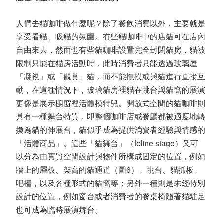
人們去貓咖啡做什麼呢？除了餐飲消費以外，主要就是
享受看貓、吸貓的氛圍。有些貓咖啡中的店貓可在店內
自由來去，然而也有些貓咖啡設置完全封閉貓房，貓被
限制只能在貓房活動時，此時消費者只能透過玻璃屋
「凝視」或「觀賞」貓，而不能撫摸或與貓進行直接互
動，在這種情況下，玻璃貓房裡貓在跳台與貓窩的展演
更像是展示櫥窗裡活體模特兒。開放式空間的貓咖啡則
具有一種舞台特質，即整個咖啡店或餐廳都被適度地轉
換為貓的伸展台，貓似乎成為提供消費者經驗與情感的
「活體商品」。這些「貓舞台」（feline stage）又可
以分為由實質空間設計與物件所構成固定的位置，例如
牆上的層板、架高的貓通道（圖6）、跳台、貓抓板、
吧檯，以及各種形式的貓窩等；另外一種則是未經特別
設計的位置，例如窗台或者消費者的餐桌椅隨著貓駐足
也可成為臨時展演舞台。