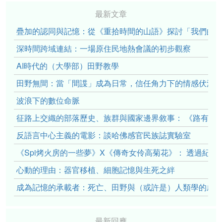
最新文章
疊加的認同與記憶：從《重拾時間的山語》探討「我們的」立場性(po
深時間跨域連結：一場原住民地熱會議的初步觀察
AI時代的（大學部）田野教學
田野無間：當「間諜」成為日常，信任角力下的情感伏流
波浪下的數位命脈
征路上交織的部落歷史、族群與國家邊界敘事： 《路有多
反語言中心主義的電影：談哈佛感官民族誌實驗室
《Spi烤火房的一些夢》X《傳奇女伶高菊花》： 透過紀
心動的理由：器官移植、細胞記憶與生死之絆
成為記憶的承載者：死亡、田野與（或許是）人類學的成
最新回應