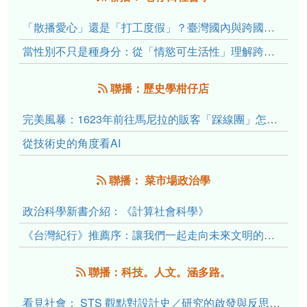
「散播愛心」還是「打工度假」？臺灣國內與跨國捐卵的利他修辭、金錢動機與身體代價
當性別不只是種身分：從「情慾可生活性」理解跨性別者的身體、慾望與認同探索
聯播：歷史學柑仔店
完美風暴：1623年前往馬尼拉的販客「踩線團」怎麼會困死於澎湖?
從技術史的角度看AI
聯播： 菜市場政治學
政治科學新書介紹：《計算社會科學》
《台灣紀行》推薦序：讓我們一起走向未來文明的備忘錄
聯播：科技。人文。涵多路。
看見社會： STS 觀點對設計史／研究的啟發與反思（下）