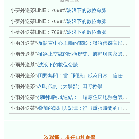
小夢外送茶LINE：7098t*
/
波浪下的數位命脈
小夢外送茶LINE：7098t*
/
波浪下的數位命脈
小夢外送茶LINE：7098t*
/
波浪下的數位命脈
小雨外送茶*
/
反語言中心主義的電影：談哈佛感官民族誌實驗室
小雨外送茶*
/
征路上交織的部落歷史、族群與國家邊界敘事： 《路有多長》、《高砂的翅膀》、《檔案／李光輝》
小雨外送茶*
/
波浪下的數位命脈
小雨外送茶*
/
田野無間：當「間諜」成為日常，信任角力下的情感伏流
小雨外送茶*
/
AI時代的（大學部）田野教學
小雨外送茶*
/
深時間跨域連結：一場原住民地熱會議的初步觀察
小雨外送茶*
/
疊加的認同與記憶：從《重拾時間的山語》探討「我們的」立場性(positionality)
聯播： 巷仔口社會學