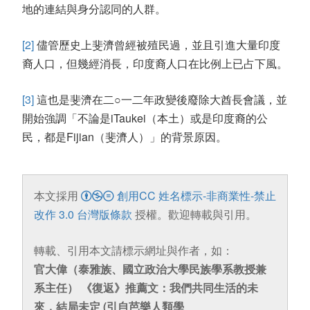
地的連結與身分認同的人群。
[2]
儘管歷史上斐濟曾經被殖民過，並且引進大量印度
裔人口，但幾經消長，印度裔人口在比例上已占下風。
[3]
這也是斐濟在二○一二年政變後廢除大酋長會議，並
開始強調「不論是
iTaukei
（本土）或是印度裔的公
民，都是
Fijian
（斐濟人）」的背景原因。
本文採用
創用CC 姓名標示-非商業性-禁止
改作 3.0 台灣版條款
授權。歡迎轉載與引用。
轉載、引用本文請標示網址與作者，如：
官大偉（泰雅族、國立政治大學民族學系教授兼
系主任） 《復返》推薦文：我們共同生活的未
來，結局未定 (引自芭樂人類學