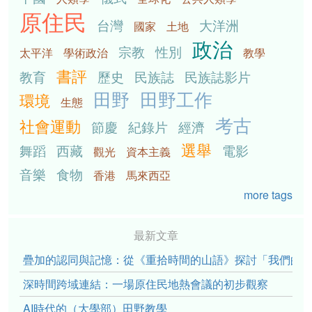
原住民
台灣
大洋洲
國家
土地
政治
宗教
性別
太平洋
學術政治
教學
書評
教育
歷史
民族誌
民族誌影片
田野
田野工作
環境
生態
考古
社會運動
節慶
紀錄片
經濟
選舉
舞蹈
西藏
電影
觀光
資本主義
音樂
食物
香港
馬來西亞
more tags
最新文章
疊加的認同與記憶：從《重拾時間的山語》探討「我們的」立場性(po
深時間跨域連結：一場原住民地熱會議的初步觀察
AI時代的（大學部）田野教學