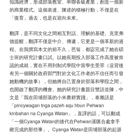
知識經濟，形成部落教室、串聯各級產業，創造一個新
的商業模式。這個表達、陳述的積極行動，不僅是在
「復育」過去，也是在迎向未來。
翻譯，是不同文化之間相互對話、理解的基礎。克里弗
德提醒，翻譯不僅是中介、傳遞，它更是一個革新的過
程。在我撰寫本文的前不久，芭翁．都宓完成了她在碩
士班的研究計畫口試。以她長期投入部落工作高度被肯
認的成就，實在不用到制式學院中當學生受罪（這背後
有另一個關於政府部門對於文化工作者的不信任而引發
她動機的故事），但她將自己置身於部落和學院之間，
也開啟了翻譯的機會。她的研究計畫題目雙語並陳，中
文是「我在田埔部落的小米農耕實踐」，泰雅語是
「
pincywagan tnga pazeh squ hbun Pehwan
kinbahan na Cyanga Watan
」，直譯的話，可以翻成
「一個
Cyanga Watan
的後代在
Pehwan
溪匯合處拿手
鍬完成的那些事」。
Cyanga Watan
是田埔部落的起源