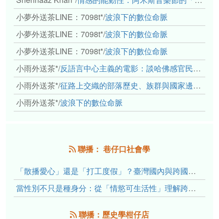
小夢外送茶LINE：7098t*
/
波浪下的數位命脈
小夢外送茶LINE：7098t*
/
波浪下的數位命脈
小夢外送茶LINE：7098t*
/
波浪下的數位命脈
小雨外送茶*
/
反語言中心主義的電影：談哈佛感官民族誌實驗室
小雨外送茶*
/
征路上交織的部落歷史、族群與國家邊界敘事： 《路有多長》、《高砂的翅膀》、《檔案／李光輝》
小雨外送茶*
/
波浪下的數位命脈
聯播： 巷仔口社會學
「散播愛心」還是「打工度假」？臺灣國內與跨國捐卵的利他修辭、金錢動機與身體代價
當性別不只是種身分：從「情慾可生活性」理解跨性別者的身體、慾望與認同探索
聯播：歷史學柑仔店