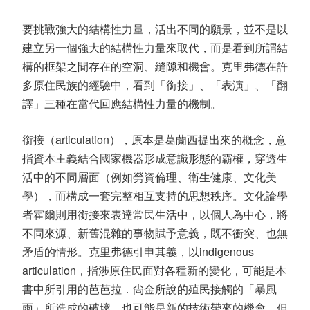
要挑戰強大的結構性力量，活出不同的願景，並不是以
建立另一個強大的結構性力量來取代，而是看到所謂結
構的框架之間存在的空洞、縫隙和機會。克里弗德在許
多原住民族的經驗中，看到「銜接」、「表演」、「翻
譯」三種在當代回應結構性力量的機制。
銜接（
articulation
），原本是葛蘭西提出來的概念，意
指資本主義結合國家機器形成意識形態的霸權，穿透生
活中的不同層面（例如勞資倫理、衛生健康、文化美
學），而構成一套完整相互支持的思想秩序。文化論學
者霍爾則用銜接來表達常民生活中，以個人為中心，將
不同來源、新舊混雜的事物賦予意義，既不衝突、也無
矛盾的情形。克里弗德引申其義，以
indigenous
articulation
，指涉原住民面對各種新的變化，可能是本
書中所引用的芭芭拉．尙金所說的殖民接觸的「暴風
雨」所造成的破壞，也可能是新的技術帶來的機會，但