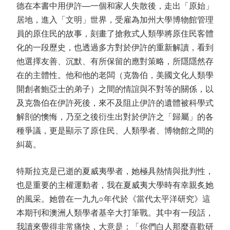
德在本書中用伊許
—
一個和家人失散後，走出「原始」
居地，進入「文明」世界，受雇為加州大學博物館管理
員的原住民的故事，刻畫了搶救式人類學將原住民客體
化的一段歷史，也透過多方對於伊許的重新解讀，看到
他選擇友善、沉默、有所保留的應對策略，所隱隱然存
在的主體性。他和他的老闆（克魯伯，美國文化人類學
開創者鮑亞士的弟子）之間的情誼與不對等的關係，以
及克魯伯在伊許死後，來不及阻止伊許的遺體被科學式
解剖的懊悔，乃至之後衍生出對於伊許之「歸屬」的各
種爭議，更是顯示了原住民、人類學者、博物館之間的
糾葛。
特斯拉克是已逝的夏威夷學者，她極具熱情與批判性，
也是重要的主權運動者，我在夏威夷大學時有幸親炙她
的風采。她曾在一九九
○
年代於《當代太平洋研究》這
本期刊和澳洲人類學者基辛大打筆戰。其中有一段話，
我讀來覺得非常痛快，大意是：「你們白人那麼喜歡研