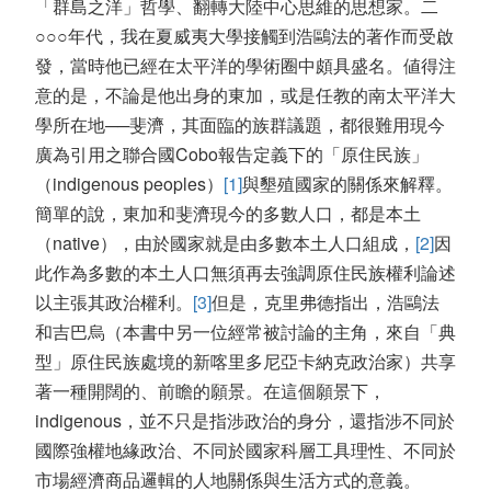
「群島之洋」哲學、翻轉大陸中心思維的思想家。二
○○○
年代，我在夏威夷大學接觸到浩鷗法的著作而受啟
發，當時他已經在太平洋的學術圈中頗具盛名。値得注
意的是，不論是他出身的東加，或是任教的南太平洋大
學所在地──斐濟，其面臨的族群議題，都很難用現今
廣為引用之聯合國
Cobo
報告定義下的「原住民族」
（
indigenous peoples
）
[1]
與墾殖國家的關係來解釋。
簡單的說，東加和斐濟現今的多數人口，都是本土
（
native
），由於國家就是由多數本土人口組成，
[2]
因
此作為多數的本土人口無須再去強調原住民族權利論述
以主張其政治權利。
[3]
但是，克里弗德指出，浩鷗法
和吉巴烏（本書中另一位經常被討論的主角，來自「典
型」原住民族處境的新喀里多尼亞卡納克政治家）共享
著一種開闊的、前瞻的願景。在這個願景下，
indigenous
，並不只是指涉政治的身分，還指涉不同於
國際強權地緣政治、不同於國家科層工具理性、不同於
市場經濟商品邏輯的人地關係與生活方式的意義。