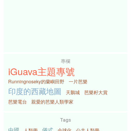
專欄
iGuava主題專號
Runningnoseky的蘭嶼田野
一片芭樂
印度的西藏地圖
天鵝城
芭樂籽大賞
芭樂電台
親愛的芭樂人類學家
Tags
中國
儀式
人類學
全球化
公共人類學