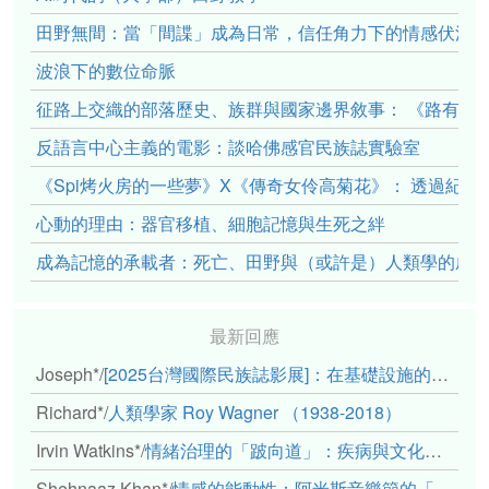
田野無間：當「間諜」成為日常，信任角力下的情感伏流
波浪下的數位命脈
征路上交織的部落歷史、族群與國家邊界敘事： 《路有多
反語言中心主義的電影：談哈佛感官民族誌實驗室
《Spi烤火房的一些夢》X《傳奇女伶高菊花》： 透過紀
心動的理由：器官移植、細胞記憶與生死之絆
成為記憶的承載者：死亡、田野與（或許是）人類學的成
最新回應
Joseph*
/
[2025台灣國際民族誌影展]：在基礎設施的邊緣，聆聽人的呼吸
Richard*
/
人類學家 Roy Wagner （1938-2018）
Irvin Watkins*
/
情緒治理的「跛向道」：疾病與文化象徵的轉變舉例
Shehnaaz Khan*
/
情感的能動性：阿米斯音樂節的「對話觀察」