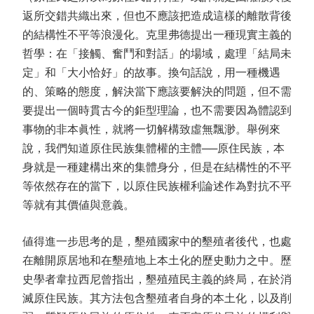
返所交錯共織出來，但也不應該把造成這樣的離散背後
的結構性不平等浪漫化。克里弗德提出一種現實主義的
哲學：在「接觸、奮鬥和對話」的場域，處理「結局未
定」和「大小恰好」的故事。換句話說，用一種機遇
的、策略的態度，解決當下應該要解決的問題，但不需
要提出一個時貫古今的鉅型理論，也不需要因為體認到
事物的非本眞性，就將一切解構致虛無飄渺。舉例來
說，我們知道原住民族集體權的主體──原住民族，本
身就是一種建構出來的集體身分，但是在結構性的不平
等依然存在的當下，以原住民族權利論述作為對抗不平
等就有其價値與意義。
値得進一步思考的是，墾殖國家中的墾殖者後代，也處
在離開原居地和在墾殖地上本土化的歷史動力之中。歷
史學者韋拉西尼曾指出，墾殖殖民主義的終局，在於消
滅原住民族。其方法包含墾殖者自身的本土化，以及削