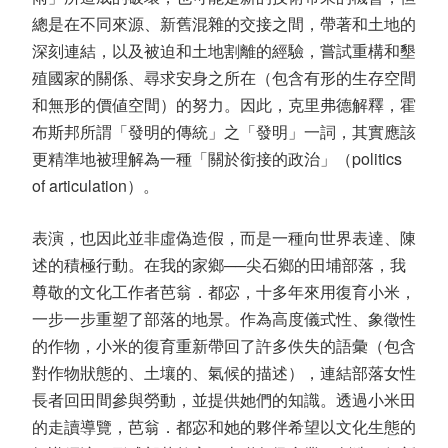
總是在不同來源、新舊混雜的交接之間，帶著和土地的
深刻連結，以及被迫和土地割離的經驗，嘗試重構和墾
殖國家的關係、尋求安身之所在（包含有形的生存空間
和無形的價値空間）的努力。因此，克里弗德解釋，霍
布斯邦所謂「發明的傳統」之「發明」一詞，其實應該
更精準地被理解為一種「關於銜接的政治」（
politics
of articulation
）。
表演，也因此並非虛偽造假，而是一種向世界表達、陳
述的積極行動。在我的家鄉──尖石鄉的田埔部落，我
尊敬的文化工作者芭翁．都宓，十多年來用復育小米，
一步一步重塑了部落的地景。作為高度儀式性、象徵性
的作物，小米的復育重新帶回了許多佚失的語彙（包含
對作物狀態的、土壤的、氣候的描述），連結部落女性
長者回田間參與勞動，並提供她們的知識。透過小米田
的走讀導覽，芭翁．都宓和她的夥伴希望以文化生態的