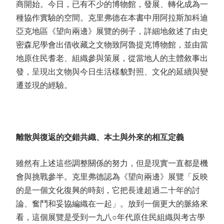
商開始。今日，已有不少的博物館，發展、轉化成為一
種協作實驗的空間。克里弗德在本書中用阿拉斯加科迪
亞克地區《望向兩邊》展覽的例子，詳細地敘述了由史
密森尼學會出借收藏之文物致阿魯提克博物館，並由當
地原住民耆老、組織參與策展，從當地人的主體敘事出
發，呈現出文物與今日生活樣貌對照、文化的延續與變
遷並現的經驗。
離散與復返的交錯共織、本土與外來的相互定義
雖然有上述這些調整關係的努力，但是現實一直都是機
會與挑戰參半。克里弗德認為《望向兩邊》展覽「反映
的是一個文化復興的時刻，它把長達超過二十年的討
論、奮鬥和妥協編織在一起」。放到一個更大的脈絡來
看，這個展覽是受到一九八
○
年代原住民組織與考古學