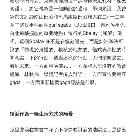
應現今的需要。克里弗德則進一步將傳統定義為「歷史
實踐」，將它視為是一個動態的過程。舉例來說，我曾
經撰文討論南山部落和司馬庫斯部落族人在二
○
一二年
為了盜伐事件而在
quri sqabu
（思源埡口，泰雅族祖先
向北遷移擴散的重要地點）進行的
Sbalay
（和解）儀
式。這個
Sbalay
並不是在復刻過去，而是如浩鷗法所
說的「體現於身體的、根植於地方的、儀式表演性的時
間意識」下的行動。透過這樣的行動，人們望向過去、
看到未來。一方面重演儀式，一方面將以前沒有的教會
組織、林務局、媒體記者捲入對話；一方面宣告要遵守
gaga
，一方面重新協商
gaga
應該是什麼。
復返作為一種生活方式的願景
克里弗德在本書中花了不少篇幅討論的浩鷗法，是提出