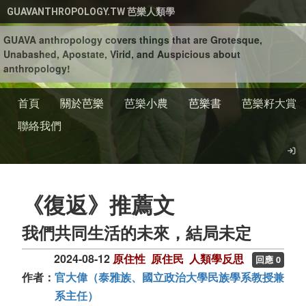
移至主內容
GUAVANTHROPOLOGY.TW 芭樂人類學
GUAVA anthropology covers things that are Grotesque,
Unabashed, Apostate, Virid, and Auspicious about
anthropology!
首頁
關於芭樂
芭樂小農
芭樂書
芭樂籽大賞
聯絡我們
《復返》推薦文
我們共同生活的未來，結局未定
2024-08-12
原住性
原住民
人類學反思
回應 0
作者：
官大偉（泰雅族、國立政治大學民族學系教授兼
系主任）