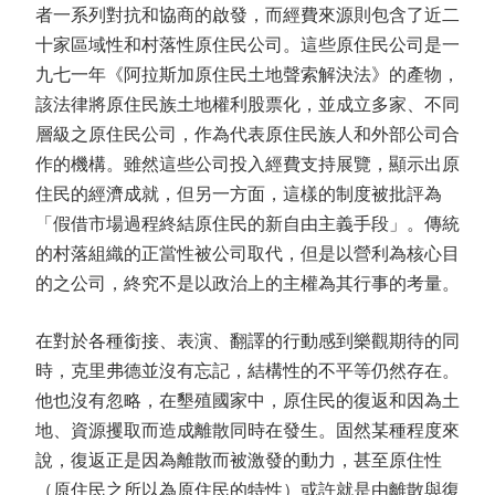
者一系列對抗和協商的啟發，而經費來源則包含了近二
十家區域性和村落性原住民公司。這些原住民公司是一
九七一年《阿拉斯加原住民土地聲索解決法》的產物，
該法律將原住民族土地權利股票化，並成立多家、不同
層級之原住民公司，作為代表原住民族人和外部公司合
作的機構。雖然這些公司投入經費支持展覽，顯示出原
住民的經濟成就，但另一方面，這樣的制度被批評為
「假借市場過程終結原住民的新自由主義手段」。傳統
的村落組織的正當性被公司取代，但是以營利為核心目
的之公司，終究不是以政治上的主權為其行事的考量。
在對於各種銜接、表演、翻譯的行動感到樂觀期待的同
時，克里弗德並沒有忘記，結構性的不平等仍然存在。
他也沒有忽略，在墾殖國家中，原住民的復返和因為土
地、資源攫取而造成離散同時在發生。固然某種程度來
說，復返正是因為離散而被激發的動力，甚至原住性
（原住民之所以為原住民的特性）或許就是由離散與復