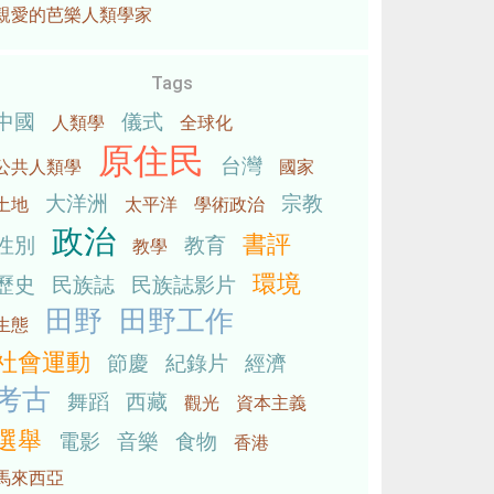
親愛的芭樂人類學家
Tags
中國
儀式
人類學
全球化
原住民
台灣
公共人類學
國家
大洋洲
宗教
土地
太平洋
學術政治
政治
書評
性別
教育
教學
環境
歷史
民族誌
民族誌影片
田野
田野工作
生態
社會運動
節慶
紀錄片
經濟
考古
舞蹈
西藏
觀光
資本主義
選舉
電影
音樂
食物
香港
馬來西亞