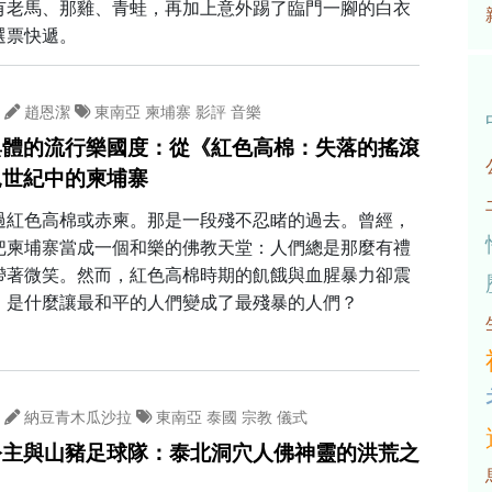
有老馬、那雞、青蛙，再加上意外踢了臨門一腳的白衣
選票快遞。
趙恩潔
東南亞
柬埔寨
影評
音樂
與體的流行樂國度：從《紅色高棉：失落的搖滾
見世紀中的柬埔寨
過紅色高棉或赤柬。那是一段殘不忍睹的過去。曾經，
把柬埔寨當成一個和樂的佛教天堂：人們總是那麼有禮
帶著微笑。然而，紅色高棉時期的飢餓與血腥暴力卻震
。是什麼讓最和平的人們變成了最殘暴的人們？
納豆青木瓜沙拉
東南亞
泰國
宗教
儀式
公主與山豬足球隊：泰北洞穴人佛神靈的洪荒之