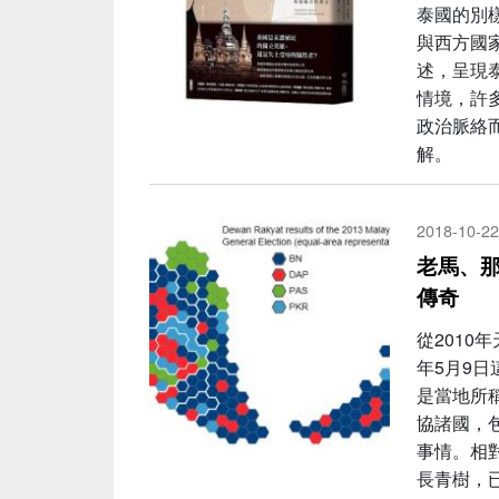
泰國的別
與西方國
述，呈現
情境，許
政治脈絡
解。
2018-10-22
老馬、那
傳奇
從2010
年5月9
是當地所
協諸國，
事情。相
長青樹，