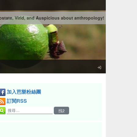
state, Virid, and Auspicious about anthropology!
加入芭樂粉絲團
訂閱RSS