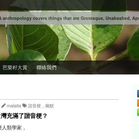
 anthropology covers things that are Grotesque, Unabashed, Apo
芭樂籽大賞
聯絡我們
malaita
諧音梗，幽默
台灣充滿了諧音梗？
樂人類學家，