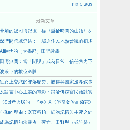
more tags
最新文章
疊加的認同與記憶：從《重拾時間的山語》探討「我們的」立場性(posit
深時間跨域連結：一場原住民地熱會議的初步觀察
AI時代的（大學部）田野教學
田野無間：當「間諜」成為日常，信任角力下的情感伏流
波浪下的數位命脈
征路上交織的部落歷史、族群與國家邊界敘事： 《路有多長》
反語言中心主義的電影：談哈佛感官民族誌實驗室
《Spi烤火房的一些夢》X《傳奇女伶高菊花》： 透過紀錄片
心動的理由：器官移植、細胞記憶與生死之絆
成為記憶的承載者：死亡、田野與（或許是）人類學的成年禮