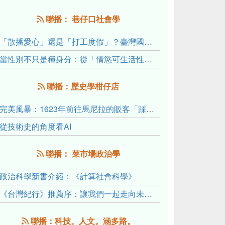
聯播： 巷仔口社會學
「散播愛心」還是「打工度假」？臺灣國內與跨國捐卵的利他修辭、金錢動機與身體代價
當性別不只是種身分：從「情慾可生活性」理解跨性別者的身體、慾望與認同探索
聯播：歷史學柑仔店
完美風暴：1623年前往馬尼拉的販客「踩線團」怎麼會困死於澎湖?
從技術史的角度看AI
聯播： 菜市場政治學
政治科學新書介紹：《計算社會科學》
《台灣紀行》推薦序：讓我們一起走向未來文明的備忘錄
聯播：科技。人文。涵多路。