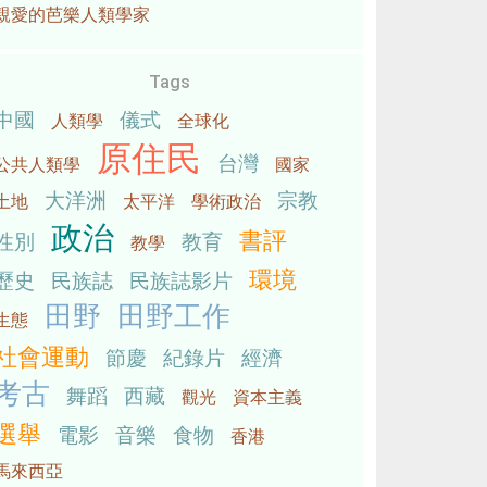
親愛的芭樂人類學家
Tags
中國
儀式
人類學
全球化
原住民
台灣
公共人類學
國家
大洋洲
宗教
土地
太平洋
學術政治
政治
書評
性別
教育
教學
環境
歷史
民族誌
民族誌影片
田野
田野工作
生態
社會運動
節慶
紀錄片
經濟
考古
舞蹈
西藏
觀光
資本主義
選舉
電影
音樂
食物
香港
馬來西亞