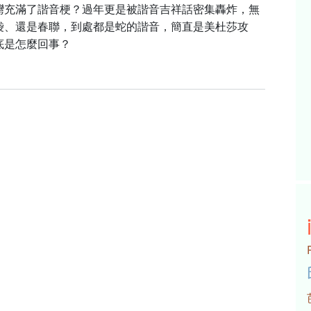
灣充滿了諧音梗？過年更是被諧音吉祥話密集轟炸，無
袋、還是春聯，到處都是蛇的諧音，簡直是美杜莎攻
底是怎麼回事？