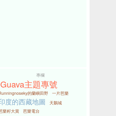
專欄
iGuava主題專號
Runningnoseky的蘭嶼田野
一片芭樂
印度的西藏地圖
天鵝城
芭樂籽大賞
芭樂電台