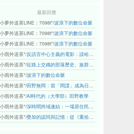
最新回應
小夢外送茶LINE：7098t*
/
波浪下的數位命脈
小夢外送茶LINE：7098t*
/
波浪下的數位命脈
小夢外送茶LINE：7098t*
/
波浪下的數位命脈
小雨外送茶*
/
反語言中心主義的電影：談哈佛感官民族誌實驗室
小雨外送茶*
/
征路上交織的部落歷史、族群與國家邊界敘事： 《路有多長》、《高砂的翅膀》、《檔案／李光輝》
小雨外送茶*
/
波浪下的數位命脈
小雨外送茶*
/
田野無間：當「間諜」成為日常，信任角力下的情感伏流
小雨外送茶*
/
AI時代的（大學部）田野教學
小雨外送茶*
/
深時間跨域連結：一場原住民地熱會議的初步觀察
小雨外送茶*
/
疊加的認同與記憶：從《重拾時間的山語》探討「我們的」立場性(positionality)