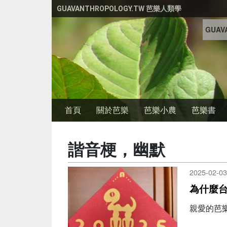
移至主內容
GUAVANTHROPOLOGY.TW 芭樂人類學
GUAVA
首頁
關於芭樂
芭樂小農
芭樂書
諧音梗，幽默
2025-02-03
為什麼
親愛的芭