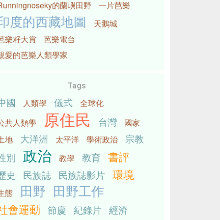
Runningnoseky的蘭嶼田野
一片芭樂
印度的西藏地圖
天鵝城
芭樂籽大賞
芭樂電台
親愛的芭樂人類學家
Tags
中國
儀式
人類學
全球化
原住民
台灣
公共人類學
國家
大洋洲
宗教
土地
太平洋
學術政治
政治
書評
性別
教育
教學
環境
歷史
民族誌
民族誌影片
田野
田野工作
生態
社會運動
節慶
紀錄片
經濟