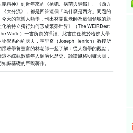
主義精神》到近年來的《槍砲、病菌與鋼鐵》、《西方
、《大分流》，都是回答這個「為什麼是西方」問題的
。今天的芭樂人類學，刊出林開世老師為這個領域的新
化的特立獨行如何形成繁榮世界》（The WEIRDest
 in the World）一書所寫的導讀。此書由任教於哈佛大學
物學系的約瑟夫．亨里奇（Joseph Henrich）教授所
們跟著學養豐富的林老師一起了解：從人類學的觀點，
讀這本綜觀數萬年人類演化歷史、論證風格明確大膽，
同知識基礎的巨觀著作。