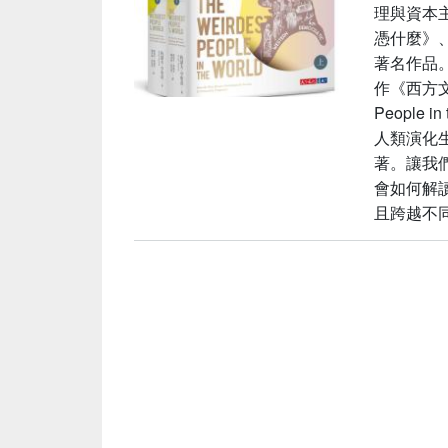
理與資本
憑什麼》
著名作品
作《西方文
People
人類演化生
著。讓我
會如何解
且跨越不