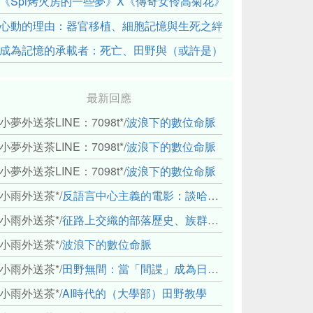
《Spi烤火房的一些夢》X《傳奇女伶高菊花》： 透過紀錄片
心動的理由：器官移植、細胞記憶與生死之絆
成為記憶的承載者：死亡、田野與（或許是）人類學的成年禮
最新回應
小夢外送茶LINE：7098t*
/
波浪下的數位命脈
小夢外送茶LINE：7098t*
/
波浪下的數位命脈
小夢外送茶LINE：7098t*
/
波浪下的數位命脈
小雨外送茶*
/
反語言中心主義的電影：談哈佛感官民族誌實驗室
小雨外送茶*
/
征路上交織的部落歷史、族群與國家邊界敘事： 《路有多長》、《高砂的翅膀》、《檔案／李光輝》
小雨外送茶*
/
波浪下的數位命脈
小雨外送茶*
/
田野無間：當「間諜」成為日常，信任角力下的情感伏流
小雨外送茶*
/
AI時代的（大學部）田野教學