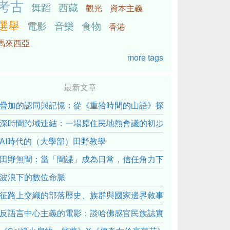
考古
舞蹈
西藏
觀光
資本主義
選舉
電影
音樂
食物
香港
馬來西亞
more tags
最新文章
疊加的認同與記憶：從《重拾時間的山語》探討「我們的」立場性(posit
深時間跨域連結：一場原住民地熱會議的初步觀察
AI時代的（大學部）田野教學
田野無間：當「間諜」成為日常，信任角力下的情感伏流
波浪下的數位命脈
征路上交織的部落歷史、族群與國家邊界敘事： 《路有多長》
反語言中心主義的電影：談哈佛感官民族誌實驗室