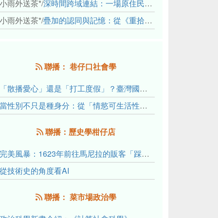
小雨外送茶*
/
深時間跨域連結：一場原住民地熱會議的初步觀察
小雨外送茶*
/
疊加的認同與記憶：從《重拾時間的山語》探討「我們的」立場性(positionality)
聯播： 巷仔口社會學
「散播愛心」還是「打工度假」？臺灣國內與跨國捐卵的利他修辭、金錢動機與身體代價
當性別不只是種身分：從「情慾可生活性」理解跨性別者的身體、慾望與認同探索
聯播：歷史學柑仔店
完美風暴：1623年前往馬尼拉的販客「踩線團」怎麼會困死於澎湖?
從技術史的角度看AI
聯播： 菜市場政治學