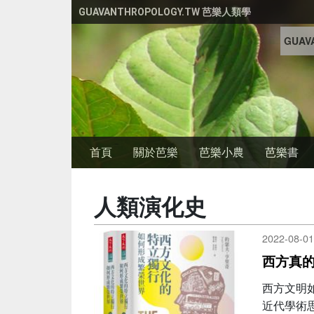
移至主內容
GUAVANTHROPOLOGY.TW 芭樂人類學
GUAVA
首頁
關於芭樂
芭樂小農
芭樂書
人類演化史
2022-08-01
西方真
西方文明
近代學術