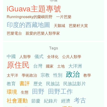
專欄
iGuava主題專號
Runningnoseky的蘭嶼田野
一片芭樂
印度的西藏地圖
天鵝城
芭樂籽大賞
芭樂電台
親愛的芭樂人類學家
Tags
中國
儀式
人類學
全球化
公共人類學
原住民
台灣
大洋洲
國家
土地
政治
宗教
性別
太平洋
學術政治
教學
書評
教育
歷史
民族誌
民族誌影片
田野
田野工作
環境
生態
考古
社會運動
節慶
紀錄片
經濟