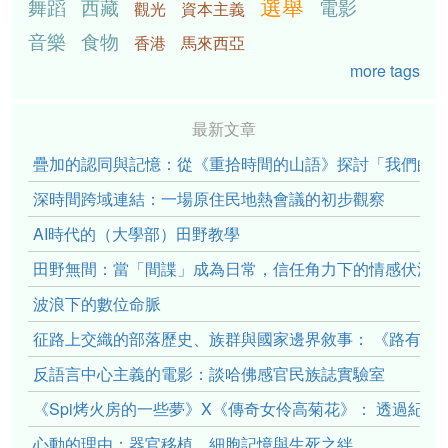
選舉
舞蹈
西藏
電影
觀光
資本主義
音樂
食物
香港
馬來西亞
more tags
最新文章
疊加的認同與記憶：從《重拾時間的山語》探討「我們的」立場性(po
深時間跨域連結：一場原住民地熱會議的初步觀察
AI時代的（大學部）田野教學
田野無間：當「間諜」成為日常，信任角力下的情感伏流
波浪下的數位命脈
征路上交織的部落歷史、族群與國家邊界敘事： 《路有多
反語言中心主義的電影：談哈佛感官民族誌實驗室
《Spi烤火房的一些夢》X《傳奇女伶高菊花》： 透過紀
心動的理由：器官移植、細胞記憶與生死之絆