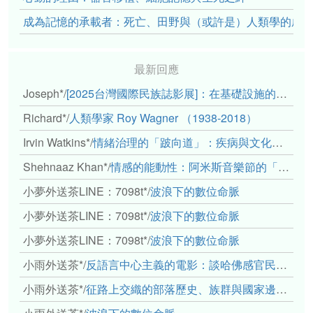
成為記憶的承載者：死亡、田野與（或許是）人類學的成
最新回應
Joseph*
/
[2025台灣國際民族誌影展]：在基礎設施的邊緣，聆聽人的呼吸
Richard*
/
人類學家 Roy Wagner （1938-2018）
Irvin Watkins*
/
情緒治理的「跛向道」：疾病與文化象徵的轉變舉例
Shehnaaz Khan*
/
情感的能動性：阿米斯音樂節的「對話觀察」
小夢外送茶LINE：7098t*
/
波浪下的數位命脈
小夢外送茶LINE：7098t*
/
波浪下的數位命脈
小夢外送茶LINE：7098t*
/
波浪下的數位命脈
小雨外送茶*
/
反語言中心主義的電影：談哈佛感官民族誌實驗室
小雨外送茶*
/
征路上交織的部落歷史、族群與國家邊界敘事： 《路有多長》、《高砂的翅膀》、《檔案／李光輝》