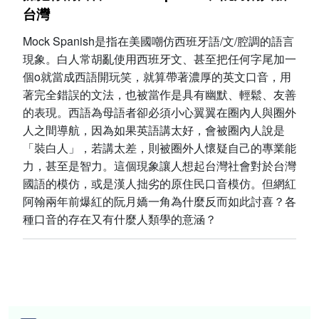
台灣
Mock Spanish是指在美國嘲仿西班牙語/文/腔調的語言
現象。白人常胡亂使用西班牙文、甚至把任何字尾加一
個o就當成西語開玩笑，就算帶著濃厚的英文口音，用
著完全錯誤的文法，也被當作是具有幽默、輕鬆、友善
的表現。西語為母語者卻必須小心翼翼在圈內人與圈外
人之間導航，因為如果英語講太好，會被圈內人說是
「裝白人」，若講太差，則被圈外人懷疑自己的專業能
力，甚至是智力。這個現象讓人想起台灣社會對於台灣
國語的模仿，或是漢人拙劣的原住民口音模仿。但網紅
阿翰兩年前爆紅的阮月嬌一角為什麼反而如此討喜？各
種口音的存在又有什麼人類學的意涵？