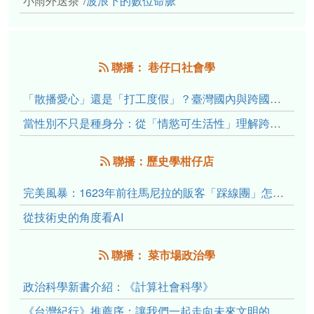
小雨外送茶*
/
波浪下的數位命脈
聯播： 巷仔口社會學
「散播愛心」還是「打工度假」？臺灣國內與跨國捐卵的利他修辭、金錢動機與身體代價
當性別不只是種身分：從「情慾可生活性」理解跨性別者的身體、慾望與認同探索
聯播：歷史學柑仔店
完美風暴：1623年前往馬尼拉的販客「踩線團」怎麼會困死於澎湖?
從技術史的角度看AI
聯播： 菜市場政治學
政治科學新書介紹：《計算社會科學》
《台灣紀行》推薦序：讓我們一起走向未來文明的備忘錄